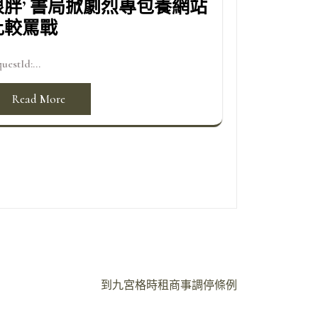
很胖’ 書局掀劇烈專包養網站
比較罵戰
uestId:...
Read More
到九宮格時租商事調停條例