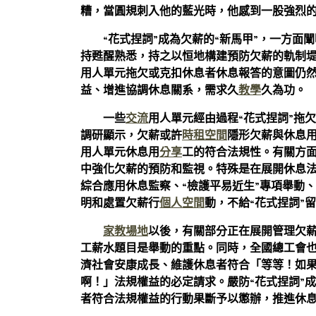
糟，當圓規刺入他的藍光時，他感到一股強烈
“花式捏詞”成為欠薪的“新馬甲”，一方
持甦醒熟悉，持之以恒地構建預防欠薪的軌制
用人單元拖欠或克扣休息者休息報答的意圖仍
益、增進協調休息關系，需求久
教學
久為功。
一些
交流
用人單元經由過程“花式捏詞”拖
調研顯示，欠薪或許
時租空間
隱形欠薪與休息
用人單元休息用
分享
工的符合法規性。有關方
中強化欠薪的預防和監視。特殊是在展開休息
綜合應用休息監察、“檢護平易近生”專項舉動
明和處置欠薪行
個人空間
動，不給“花式捏詞”
家教場地
以後，有關部分正在展開管理欠
工薪水題目是舉動的重點。同時，全國總工會
濟社會安康成長、維護休息者符合「等等！如果
啊！」法規權益的必定請求。嚴防“花式捏詞”
者符合法規權益的行動果斷予以懲辦，推進休