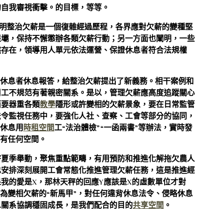
的自我審視衝擊。的目標，等等。
面闡明整治欠薪是一個復雜經過歷程，各界應對欠薪的變種堅
堤壩，保持不懈懲辦各類欠薪行動；另一方面也闡明，一些
然存在，領導用人單元依法運營、保證休息者符合法規權
欠休息者休息報答，給整治欠薪提出了新義務。相干案例和
用工不規范有著親密關系。是以，管理欠薪應高度追蹤關心
面要器重各類
教學
隱形或許變相的欠薪景象，要在日常監管
法令監視任務中，要強化人社、查察、工會等部分的協同，
、休息用
時租空間
工“法治體檢”“一函兩書”等辦法，實時發
留有任何空間。
薪夏季舉動，聚焦重點範疇，有用預防和推進化解拖欠農人
也安排深刻展開工會常態化推進管理欠薪任務，這是推進經
我的愛是X，那林天秤的回應Y應該是X的虛數單位才對
成為變相欠薪的“新馬甲”，對任何違背休息法令、侵略休息
息關系協調穩固成長，是我們配合的目的
共享空間
。