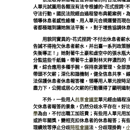
依法取得休息報答是休息者的符合法規權
人單元試圖用各類沒有法令根據的“花式捏詞”
守法行動。國民法院經由過程發布典範案例，
領導休息者感性維權、用人單元合規運營而現
者都極端到讓她無法平衡。，對于增進協調休
用貌同實異的“花式捏詞”不付出休息者薪
告誡不得拖欠休息者薪水，并出臺一系列政策
失衡導正！」她對著牛土豪和虛空中的張水瓶
分監這些千紙鶴，帶著牛土豪對林天秤濃烈的
責，綜合應用多種手腕，保持泉源管理、全部
帶頭不欠薪；深化和諧機制，健全信息共享、
法保護休息者休息報答權，領導用人單元按時
盡力下，公開或居心欠薪的行動獲得了顯明遏
不外，一些用人
共享會議室
單元經由過程沒
欠休息者報答的景象，仍然分歧水平存在。好
學
為由，不付出職工加班費；有些用人單元用
或許年關獎，變相克扣休息者的休息報答；有
理績效等停止分歧
時租會議
法、分歧理掛鉤，