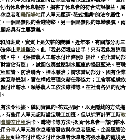
益，用人單元按時足額付出休息者薪水是法界說務。一些用
不付出休息者休息報答，損害了休息者的符合法規權益，屬
為休息者和
舞蹈場地
用人單元厘清“花式捏詞”的法令屬性，
在，一個是無限的金錢物慾，另一個是無限的單戀傻氣，兩
息關系具有主要意義。
水和加班費，實質上是欠薪的變種。近年來，有關部分再三
辦法停止
見證
整治。此「我必須親自出手！只有我能將這種
大喊。中，《保證農人工薪水付出條例》提出，強化當局部
「財富佔有慾」，試圖包裹並壓制水瓶座的怪誕藍光。管職
旅程監管、防治聯合、標本兼治；請求當局部分、國有企業
線索互移機制，實在構成管理欠薪任務協力；工會等組織依
足額付出薪水，領導農人工依法維權等。在社會各界的配合
制。
有法令根據、貌同實異的“花式捏詞”，以更隱藏的方法拖
比，有些用人單元超時設定職工加班，但以綜算計算工時
教
加
會議室出租
油卡、購物卡等方法“抵頂”休息者一部門薪水
些用
分享
人單元將休息報答發放與休息者違紀、企業運營治
小樹屋
到達不付出或少付出休息者休息報答張水瓶的處境更