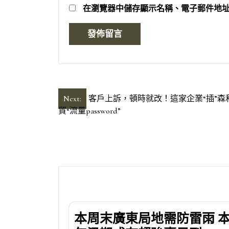
在
瀏覽器
中儲存顯示名稱、電子郵件地
文
Next:
客戶上訴，頓時就改！這家企業“插”森
貿“流量password”
章
導
覽
本周末廣東局地需防雷雨 