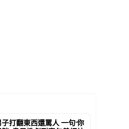
男子打翻東西還罵人 一句‘你