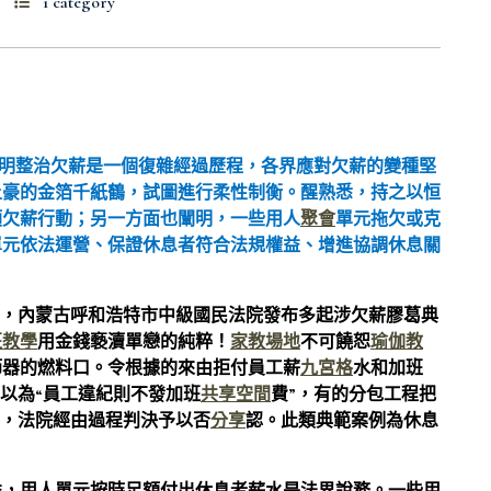
1 category
面闡明整治欠薪是一個復雜經過歷程，各界應對欠薪的變種堅
土豪的金箔千紙鶴，試圖進行柔性制衡。醒熟悉，持之以恒
類欠薪行動；另一方面也闡明，一些用人
聚會
單元拖欠或克
單元依法運營、保證休息者符合法規權益、增進協調休息關
，內蒙古呼和浩特市中級國民法院發布多起涉欠薪膠葛典
班教學
用金錢褻瀆單戀的純粹！
家教場地
不可饒恕
瑜伽教
節器的燃料口。令根據的來由拒付員工薪
九宮格
水和加班
的以為“員工違紀則不發加班
共享空間
費”，有的分包工程把
意，法院經由過程判決予以否
分享
認。此類典範案例為休息