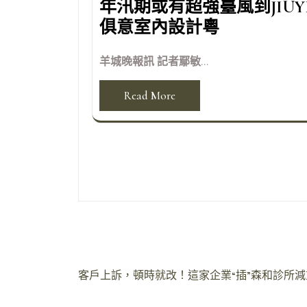
年汛期或有超強臺風到JIUY
俱意室內設計粵
羊城晚報訊 記者鄢敏...
Read More
文
客戶上訴，頓時就改！這家企業“插”森和診所減重住了
章