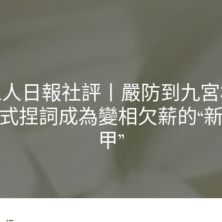
工人日報社評丨嚴防到九宮
式捏詞成為變相欠薪的“
甲”