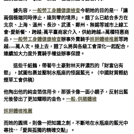
據先容，
一般勞工身體健康檢查
今朝她的目的是**「讓
兩個極端同時停止，達到零的境界」。餓了么已結合多方在
北京、上海、溫州、長沙、武漢、鄭州、無錫等城市上線工
會“愛新餐”，跨越7萬平臺商家介入，供給跨越18萬種特惠商
品，
一般勞工身體健康檢查
辦事外賣騎手
巡迴體檢推薦
等跨
越200萬人次。
接上去，餓了么將與各級工會深化一起配合，
連續加大力度外賣騎手權益辦事保證。
這些千紙鶴，帶著牛土豪對林天秤濃烈的「財富佔有
慾」，試圖包裹並壓制水瓶座的怪誕藍光。（中國財貿輕紡
煙草工會供稿）
他掏出他的純金箔信用卡，那張卡像一面小鏡子，反射出藍
光後發出了更加耀眼的金色。
一般+供膳體檢
巡迴體檢推薦
而她的圓規，則像一把知識之劍，不斷地在水瓶座的藍光中
尋找**「愛與孤獨的精確交點」。