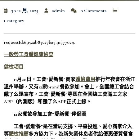
30 12 月, 2025
admin
0 Comments
1 category
requestId:6952ab85c27ba3.91377029.
一般勞工身體健康檢查
健檢項目
11月20日，工會“愛新餐”商家
體檢費用
推行年夜會在浙江
溫州舉辦，又有12家brand餐飲參加。會上，全國總工會結合
餓了么還宣布，工會“愛新餐”專區在全國總工會職工之家
APP（內測版）和餓了么APP正式上線。
12家餐飲參加工會“愛新餐”伴侶圈
工會“愛新餐”是在當局支撐、平臺投進、愛心商家介入
等
體檢推薦
多方協力下，為新失業休息者供給優惠優質餐食