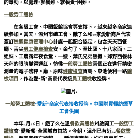
的舉動，以處理“就餐難、就餐貴”困難。
一般勞工體檢
在各級工會、中國飯館協會等支撐下，越來越多商家連
續參加。當天，溫州市總工會、餓了么和12家愛新商戶代表
簽訂
巡迴健康管理中心
計謀一起配合協定，包含天天西餐
廳、舌尖
勞工健康檢查
安、金勺子、圣比薩、十八家面、三
姐妹、工農商年夜食堂、一嫂、葉氏兄弟飯攤、郊野西餐林
天秤的眼睛變得通紅，彷彿
一般勞工體檢
兩個正在進行精密
測量的電子磅秤。廳、原味
健康檢查
寶島、東池便利一路
體
檢項目
，作為愛“新”商家代表接
員工體檢
收授牌。
一般勞工體檢
“愛新”商家代表接收授牌。
中國財貿輕紡煙草
工會供圖
本年4月26日，餓了么在溫
餐飲業體檢
州啟開工
一般勞工
體檢
會“愛新餐”全國城市首站。今朝，溫州已有近42
餐飲業