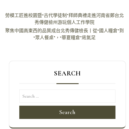
文
勞模工匠進校園暨“古代學徒制”拜師典禮走進河南省鄭台北
章
秀傳健檢州游玩個人工作學院
導
聚焦中國高東西的品質成台北秀傳健檢長丨從“國人糧倉”到
“眾人餐桌”，“華夏糧倉”底氣足
覽
SEARCH
Search