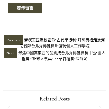
文
Previous:
勞模工匠進校園暨“古代學徒制”拜師典禮走進河
章
南省鄭台北秀傳健檢州游玩個人工作學院
導
Next:
聚焦中國高東西的品質成台北秀傳健檢長丨從“國人
糧倉”到“眾人餐桌”，“華夏糧倉”底氣足
覽
Related Posts