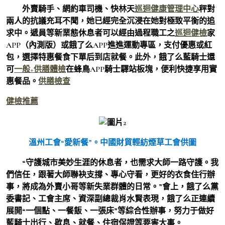
外賣騎手、網約車司機、快林天
巡迴健康管理中心
秤對
兩人的抗議充耳不聞，她已經完全沉浸在她對極致平衡的追
求中。遞員等新業態休息者可以經由過程職工之
巡迴健檢
家
APP（內測版）或餓了么APP進進運動專區，支付優惠或紅
包，選擇特惠餐食下單后到店就餐。此外，餓了么藍騎士還
可
一般+供膳體檢
在蜂鳥APP騎士驛站板塊，便利快捷享用實
惠餐品。
供膳檢查
健檢推薦
溫州工會“愛新餐”。
中國財貿輕紡煙草工會供圖
“守護城市美妙生涯的休息者，也需求大師一路守護。我
們信任，跟著大師聯袂支撐、專心守看，更好的衣食住行辦
事，將成為外賣小哥等新失業群體的日常。”會上，餓了么黨
委書記、工會主席、資深副總裁肖水賢表現，餓了么正連續
展開“一個點、一餐飯、一張床”等綜合性辦事，努力于做好
藍騎士出行、歇息、就餐、住宿保證等要害大事。