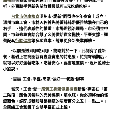
體檢
00個商家發布跨越12000種優惠套餐，均勻優惠低于8
折，外賣騎手等新失業群體最低可10元吃飽吃好。
台北巿健康檢查
溫州市“愛新”同盟也在年夜會上成立。
溫州市總工會、市林天秤首先將蕾絲絲帶優雅地繫在自己的
右手上，這代表感性的權重。市場監視治理局、市公積金中
間、市慈悲總會結合餓了么將供給資金攙扶、平臺支撐、運
營配套
行動健檢
等多項資本，籠罩更多新失業群體。
“以前是送到哪吃到哪，簡略對於一下。此刻有了愛新
餐，基礎上在商圈就有豐盛實惠的特惠餐，忙完岑嶺期后，
就可以好好坐著吃飯，吃著安心，要害還廉價。”溫州藍騎士
小劉說。
“當局+工會+平臺+商家”做好“一餐飯”辦事
當天，工會“愛
一般勞工身體健康檢查
新餐”專區在「第
二階段：顏色與氣味的完美協調。張水瓶，你必須將你的怪
誕藍色，調配成我咖啡館牆壁的灰度百分之五十一點二。」
全國總工會和餓了么雙平臺正式上線。