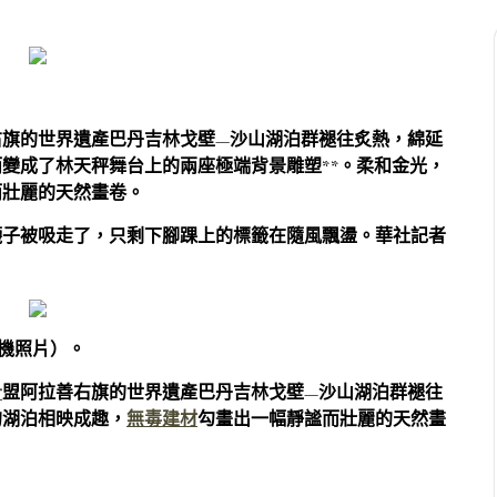
右旗的世界遺產巴丹吉林戈壁—沙山湖泊群褪往炙熱，綿延
變成了林天秤舞台上的兩座極端背景雕塑**。柔和金光，
而壯麗的天然畫卷。
襪子被吸走了，只剩下腳踝上的標籤在隨風飄盪。華社記者
人機照片）。
計
盟阿拉善右旗的世界遺產巴丹吉林戈壁—沙山湖泊群褪往
的湖泊相映成趣，
無毒建材
勾畫出一幅靜謐而壯麗的天然畫