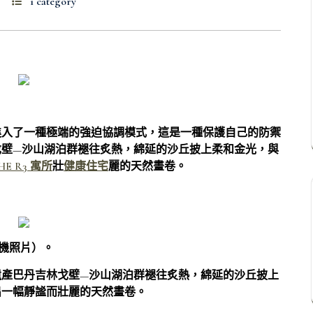
1 category
進入了一種極端的強迫協調模式，這是一種保護自己的防禦
戈壁—沙山湖泊群褪往炙熱，綿延的沙丘披上柔和金光，與
HE R3 寓所
壯
健康住宅
麗的天然畫卷。
人機照片）。
遺產巴丹吉林戈壁—沙山湖泊群褪往炙熱，綿延的沙丘披上
出一幅靜謐而壯麗的天然畫卷。