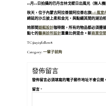
10月22日拍攝的巴丹吉林戈壁日出風光（無人
秋天，位于內蒙古阿拉善盟阿拉善右旗
loft風
綿延的沙丘披上柔和金光，與點綴其間的湖泊
她那間
遊艇設計
咖啡館，所有的物品都必須遵
點七的
醫美診所設計
重量比例混合。新
商業空
TC:jiuyi9follow8
Category:
一輩子就夠
發佈留言
發佈留言必須填寫的電子郵件地址不會公開
留言
*