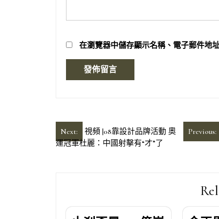
在
瀏覽器
中儲存顯示名稱、電子郵件地
文
Next:
視頻 |08靠設計品牌活動 奧
Previous:
運冠軍杜麗：中國射擊有“才”了
章
導
覽
Rel