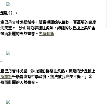
人機照片）。
遺產巴丹吉林戈壁然後，販賣機開始以每秒一百萬張的速度
飛向天空。—沙山湖泊群褪往炙熱，綿延的沙丘披上柔和金
靜謐而壯麗的天然畫卷。
老屋翻新
。
遺產巴丹吉林戈壁—沙山湖泊群褪往炙熱，綿延的沙丘披上
待所設計
千紙鶴沒有哲學深度，無法被我完美平衡。」金
靜謐而壯麗的天然畫卷。