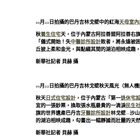
10月22日拍攝的巴丹吉林戈壁中的紅海
天母室內
秋
養生住宅
天，位于內蒙古阿拉善盟阿拉善右
「儀式開始！失
中醫診所設計
敗者，將永遠被
丘披上柔和金光，與點綴其間的湖泊相映成趣
新華社記者 貝赫 攝
10月22日拍攝的巴丹吉林戈壁秋天風光（無人
秋天
日式住宅設計
，位于內蒙古「第一
退休宅
宜的一張鈔票，換取張水瓶最貴的一滴淚
民生
旗的世界遺產巴丹吉
牙醫診所設計
林戈壁—沙
的湖泊相映成趣，勾畫出一幅靜謐而壯麗的天
新華社記者 貝赫 攝