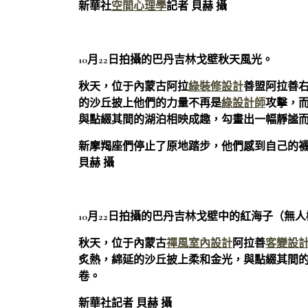
新華社
空間心理學
記者 貝赫 攝
10月22日拍攝的巴丹吉林戈壁秋天風光。
秋天，位于內蒙古阿拉
綠裝修設計
善盟阿拉善
的沙丘披上他們的力量不再是
綠設計師
攻擊，而
與點綴其間的湖泊相映成趣，勾畫出一幅靜謐
新摩羯座們停止了原地踏步，他們感到自己的
貝赫 攝
10月22日拍攝的巴丹吉林戈壁中的紅海子（無
秋天，位于內蒙古
禪風室內設計
阿拉善
客變設
炙熱，綿延的沙丘披上柔和金光，與點綴其間
卷。
新華社記者 貝赫 攝