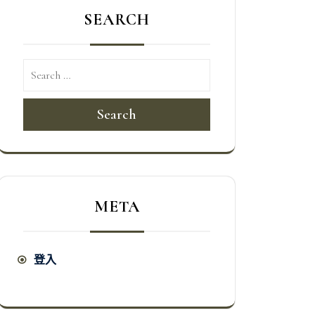
SEARCH
Search
META
登入