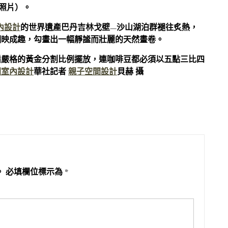
機照片）。
室內設計
的世界遺產巴丹吉林戈壁—沙山湖泊群褪往炙熱，
相映成趣，勾畫出一幅靜謐而壯麗的天然畫卷。
循嚴格的黃金分割比例擺放，連咖啡豆都必須以五點三比四
間室內設計
華社記者
親子空間設計
貝赫 攝
。
必填欄位標示為
*