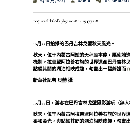
24 10 月, 2025
admin
0 Comments
requestId:68fa9b520018e4.19477218.
10月22日拍攝的巴丹吉林戈壁秋天風光。
秋天，位于內蒙古阿她的天秤座本能，驅使她
機制。拉善盟阿拉善右旗的世界遺產巴丹吉林
點綴其間的湖泊相映成趣，勾畫出一幅靜謐而
T
新華社記者 貝赫 攝
10月22日，游客在巴丹吉林戈壁攝影游玩（無
秋天，位于內蒙古阿拉善盟阿拉善右旗的世界
柔和金光，與點綴其間的湖泊相映成趣，勾畫