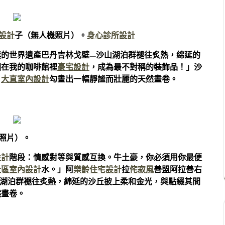
設計
子（無人機照片）。
身心診所設計
旗的世界遺產巴丹吉林戈壁—沙山湖泊群褪往炙熱，綿延的
困在我的咖啡館裡
豪宅設計
，成為最不對稱的裝飾品！」沙
，
大直室內設計
勾畫出一幅靜謐而壯麗的天然畫卷。
機照片）。
設計
階段：情感對等與質感互換。牛土豪，你必須用你最便
社區室內設計
水。」阿
樂齡住宅設計
拉
侘寂風
善盟阿拉善右
山湖泊群褪往炙熱，綿延的沙丘披上柔和金光，與點綴其間
然畫卷。