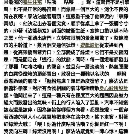
且潮濕的
養生住宅
「咕嚕——咕嚕——」聲。這聲音不是引擎
聲，也不是正常的鳴笛聲，而像是一個巨大的、消化不良的
胃在哀嚎。廖沾沾皺著眉頭，這嚴重干擾了他蒜泥的「寧靜
冥想」。他決定出去看個究竟，順手從桌上拿了一張髒兮兮
的，印著《沾醬秘笈》封面的皺衛生紙，塞進口袋以備不時
之需。他一腳踏出店門，立刻被眼前的景象震驚了。整條城
市的主幹道上，數百個交通信號燈，
遊艇設計
從東邊到西
邊，從高架橋到巷弄口，全部變成了綠燈。它們不是交替閃
爍，而是固定在「通行」的狀態，同時，每一個燈箱都發出
了那種「咕嚕咕嚕」的聲音，並且有一層淡淡的、熱氣騰騰
的白霧從燈箱的頂部冒出，散發出一種難以名狀的——麵粉
蒸煮過頭的氣味。「麵粉焦慮？還是過度發酵？」廖沾沾是
個醬料學家，對所有食物相關的氣味都極度敏
身心診所設計
感。他聞出來了，這是一種只有在極度巨大的麵團因為壓力
過大而散發出的氣味。街上的行人陷入了混亂。汽車不知道
該走還是該停，因為無論從哪個方向看，都是綠燈。一個穿
著西裝的男人小心翼翼地把車停在路中央，搖下車窗，對著
紅綠燈大喊：「喂！你為什麼咕嚕咕嚕？你倒是紅一下啊！
我要向左轉！綠燈沒用啊！」廖沾沾感覺到一陣心悸。這種