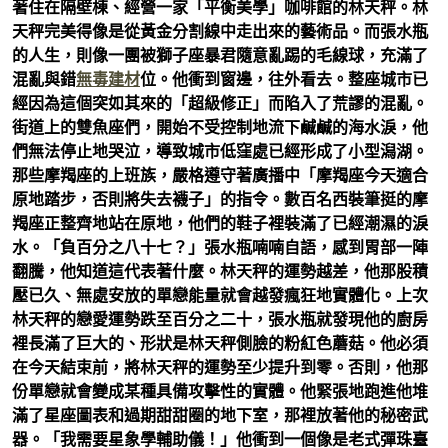
著住在隔壁棟、經營一家「平衡美學」咖啡館的林天秤。林
天秤完美得像是從黃金分割線中走出來的藝術品。而張水瓶
的人生，則像一團被獅子座暴君隨意亂踢的毛線球，充滿了
混亂與錯
無毒建材
位。他衝到窗邊，往外看去。整座城市已
經因為這個突如其來的「超級修正」而陷入了荒謬的混亂。
街道上的雙魚座們，開始不受控制地流下鹹鹹的海水淚，他
們無法停止地哭泣，導致城市低窪處已經形成了小型潟湖。
那些摩羯座的上班族，嚴格遵守著廣播中「摩羯座今天適合
原地踏步，否則將失去襪子」的指令。數百名西裝筆挺的摩
羯座正整齊地站在原地，他們的鞋子裡裝滿了已經潮濕的淚
水。「負百分之八十七？」張水瓶喃喃自語，感到胃部一陣
翻騰，他知道這代表著什麼。林天秤的運勢越差，他那股積
壓已久、無處安放的單戀能量就會越發瘋狂地實體化。上次
林天秤的戀愛運勢跌至百分之二十，張水瓶就發現他的廚房
裡長滿了巨大的、形狀是林天秤側臉的粉紅色蘑菇。他必須
在今天結束前，將林天秤的運勢至少提升到零。否則，他那
份單戀就會變成某種具備攻擊性的實體。他緊張地跑進他堆
滿了星座圖表和過期甜甜圈的地下室，那裡放著他的秘密武
器。「我需要星象學輔助儀！」他衝到一個像是老式彈珠臺