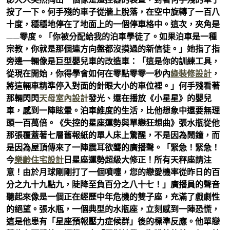
按了一下。何手殘的車子從牆上脫落，在空中旋轉了一百八
十度，穩穩地停在了地面上的一個停車格中。這次，夾角是
——零度。「你被分配給我的泊車學徒了。如果泊車是一種
宗教，你就是那個連方向盤都沒摸過的新信徒。」她指了指
旁邊一輛像是巨型嬰兒車的改造車：「這是你的訓練工具，
從現在開始，你得學會如何在零點零零一秒內
綠裝修設計
，
將這輛車精準停入對面的針眼大小的車位裡。」何手殘看著
那輛閃閃
天母室內設計
發光、還在播放《小星星》的嬰兒
車，感到一陣眩暈。泊車維度的生活，比他想象中還要無理
頭一百萬倍。《失控的星座運勢與單戀狂想曲》張水瓶從他
那張覆蓋著七層舊報紙的單人床上驚醒，不是因為鬧鐘，而
是因為屋頂傳來了一陣震耳欲聾的廣播聲。「緊急！緊急！
今
樂齡住宅設計
日星座運勢超級大修正！所有天秤座請注
意！由於月球剛剛打了一個噴嚏，您的戀愛機率從昨日的百
分之九十九點九，陡降至負百分之八十七！」廣播員的聲音
聽起來像是一個正在經歷中年危機的雙子座，充滿了戲劇性
的絕望。張水瓶，一個典型的水瓶座，立刻感到一陣恐慌，
這是他患有「星座預報壓力症候群」後的標準反應。他單戀