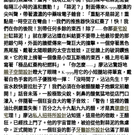
每隔三小時的溫和震動！」「蒜泥？」對面傳來K-999崩潰的
尖叫聲，帶著濃濃的中藥味電子雜音：「重點不是蒜泥！重
點是**時空正在彎曲！**我們的推進器快沒紅棗了！快！我
們在你的後院！別帶任何多餘的東西！除了——你那
豪宅設
計
缸蒜泥！」就在廖沾沾還在糾結要不要帶上他最珍愛的那
把銀勺時，外面的牆壁傳來一聲巨大的撞擊。一個穿著黑色
燕尾服、戴著太陽眼鏡的太空吉娃娃，正從牆上的破洞鑽進
來。它的背上揹著一個像是小型瓦斯桶的東西，桶上用毛筆
寫著「極品紅棗枸杞燃料」。「你怎麼——」廖沾沾驚訝地
親子空間設計
瞪大了眼睛。K-999用它的小短腿站得筆直，戴
著白色手套的爪子優雅地一揮：「沒時間了，沾沾先生！宇
宙水餃快要拉肚子了！我們必須在你被醋酸離子炮鎖定前離
開！」話音未落，一股極致尖銳、刺鼻的酸氣猛地從店門口
灌入，伴隨著一個狂妄自大的電子音效：「警告！這裡的醬
油比例嚴重失衡！百分之九十九點九九的醋，才是真
健康住
宅
理！」廖沾
私人招待所設計
沾知道，這是他的宿敵，王醋
狂，已經找上門了。他的宇宙冒險，被迫從他對蒜泥的焦慮
中，正式開始了。一個狂妄的影子
牙醫診所設計
佔滿了那扇