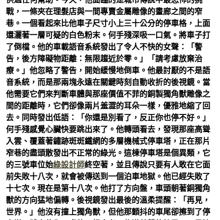
戰，一條夾在理髮店與一間專賣金屬雕像的畫廊之間的窄
巷。一個看起來比他車子尺寸小上三十公分的停車格，上面
還灑著一層可疑的白色粉末。何手殘深吸一口氣。將車子打
了倒檔。他的車載語音系統發出了令人不快的女聲：「警
告，後方障礙物距離：無限趨近於零。」「請考慮放棄治
療。」他忽略了警告，開始緩慢地倒車。他最討厭的不是語
音系統，而是那兩塊永遠在關鍵時刻自動收折的後視鏡。當
他需要它們來判斷車體與那座價值不菲的銅製獨角獸雕像之
間的距離時，它們卻像兩片羞澀的耳朵一樣，優雅地縮了回
去。同時發出低語：「你還是別看了，反正你也停不好。」
何手殘感覺心臟快要跳出來了。他轉頭看去，發現那座高聳
入雲、覆蓋著鏽跡斑斑鐵網的多層機械式停車塔，正在那片
窄巷的盡頭散發出不正常的綠光。這棟停車塔是個異類，它
的三號車位始
綠設計師
終空著，並且傳說只要有人敢在它面
前失敗十八次，就會被傳送到一個泊車地獄。他已經失敗了
十七次。現在是第十八次。他打了方向盤，車頭朝著銅獨角
獸的方向猛地偏轉。後視鏡發出最後的溫柔提醒：「再見，
世界。」他沒有撞上獨角獸，但他那顫抖的車尾卻擦到了停