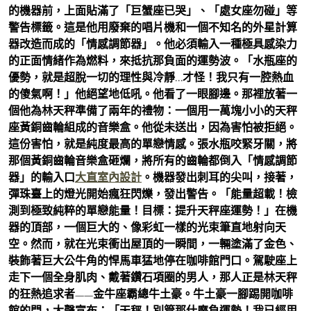
的機器前，上面貼滿了「巨蟹座已哭」、「處女座勿碰」等
警告標籤。這是他用廢棄的唱片機和一個不知名的外星計算
器改造而成的「情感調節器」。他必須輸入一種極具感染力
的正面情緒作為燃料，來抵抗那負面的運勢波。「水瓶座的
優勢，就是超脫一切的理性與冷靜…才怪！我只有一腔熱血
的傻氣啊！」他絕望地低吼。他看了一眼腳邊。那裡放著一
個他為林天秤準備了兩年的禮物：一個用一萬塊小小的天秤
座黃銅齒輪組成的音樂盒。他從未送出，因為害怕被拒絕。
這份害怕，就是純度最高的單戀情感。張水瓶咬緊牙關，將
那個黃銅齒輪音樂盒砸爛，將所有的齒輪都倒入「情感調節
器」的輸入口
大直室內設計
。機器發出刺耳的尖叫，接著，
彈珠臺上的燈光開始瘋狂閃爍，發出警告。「能量超載！檢
測到極致純粹的單戀能量！目標：提升天秤座運勢！」在機
器的頂部，一個巨大的、像彩虹一樣的光束筆直地射向天
空。然而，就在光束衝出屋頂的一瞬間，一輛塗滿了金色、
裝飾著巨大公牛角的悍馬車猛地停在咖啡館門口。駕駛座上
走下一個全身肌肉、戴著鑽石項圈的男人，那人正是林天秤
的狂熱追求者——金牛座霸總牛土豪。牛土豪一腳踢開咖啡
館的門，大聲宣布：「天秤！別管那什麼負運勢！我已經用