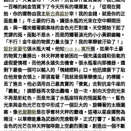
一百噸的純金箔買下了今天所有的壞運氣！」「從現在開
始，你的運勢由我主
新古典設計
宰！我的金錢，就是你的正
面能量！」牛土豪的行為，讓張水瓶的光束在空中瞬間扭
曲，與一種夾雜著銅臭味的金色光芒對撞。天空開始下起了
荒謬的雨。雨點不是水，而是閃耀著淚光的小小黃銅齒輪。
「不行！金牛座的物質力量太強了！我的單戀被汙染了！」
設計家豪宅
張水瓶大喊。他知
THE R3 寓所
道，如果牛土豪
的物質力量勝出，林天秤將會被困在一個充滿金錢和俗氣的
虛假愛情裡，而他將永遠失去機會。張水瓶看向那機器，還
剩下最後一個可以輸入的「情緒燃料」口。他迅速撕下了貼
在他背後衣領上，那張寫著「我就是個單戀傻瓜」的標籤，
丟了進去。他必須用自己最真實的「傻氣」去對抗金牛座的
「霸氣」！調節器再次發出轟鳴，這一次，射向天空的光束
不再是彩虹色，而是充滿了水瓶座特有的怪誕藍色**。藍色
光束與金色光芒在空中形成了一個巨大的、旋轉著的太極圖
案，像
老屋翻新
是在爭奪林天秤的靈魂。這場以星座運勢為
賭注、以單戀能量為武器的荒唐戰爭，正式打響了。藍色與
金色的光芒在林天秤咖啡館上空劇烈衝撞，創造出一個不斷