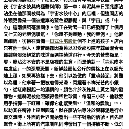
夜《宇宙水餃與終極醬料師》第一章：蒜泥與末日預兆廖沾
沾坐在他那間被稱為「宇宙水餃中心」的店裡，但這間店的
外觀更像是一個被遺棄的藍色塑膠棚，與「宇宙」或「中
心」這兩個詞毫無關係。他正在對著一缸已經發酵了七個月
又七天的老蒜泥嘆氣。「你還不夠靈動，我的蒜泥。」他輕
聲細語，彷彿在責備一
日式住宅設計
個不上進的孩子。店內
只有他一個人，連蒼蠅都因為難以忍受那股陳年蒜頭混合著
鐵鏽與淡淡絕望的味道而選擇繞道飛行。今天的營業額是：
零。廖沾沾不安的不是店裡的生意，而是他對**「蒜泥成本
焦慮症」**的深層恐懼。新鮮蒜頭每公斤的價格正在以超光
速上漲，如果再這樣下去，他引以為傲的「靈魂蒜泥」將難
以為繼。他拿著一把被磨得光滑、閃耀著不祥光芒的小銀
勺，從缸底撈起一坨濃稠的、顏色介於灰綠與土黃之間的發
酵物。這蒜泥被他照顧得像稀世珍寶，每隔三小時，他就要
用手指彈一下缸邊，確保它能感受到**「溫和的震動」**，
以助其在精神上達到圓滿。就在廖沾沾專注於與蒜泥進行心
靈交流時，外面的世界開始發出一些不對勁的信號。首先是
聲音。街上所有的汽車喇叭同時發出了一個持續不斷、低沉