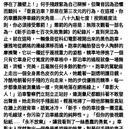
停在了牆壁上！」何手殘趕緊為自己辯解，但聲音因為恐懼
而顫抖。「垂直泊車？那是在第三次元的行為，在這裡，你
的車體與停車線的夾角是——八十九點七度！按照維度法
則，你必須接受懲罰！」懲罰的內容是：無限次觀看一部名
為**《新手泊車七百次失敗集錦》的紀錄片，直到哭泣為
止。就在這時，一輛像是從科幻電影裡開出來的黑色跑車，
優雅地從網格的邊緣漂移而過。跑車的輪胎發出令人陶醉的
摩擦聲，它以一種近乎蔑視重力的姿態，精準地停進了一個
只有它車身尺寸寬度的停車格中。那泊車的過程就像一場舞
蹈，流暢、完美，且毫無任何多餘的動作**。跑車的駕駛座
上走出一個全身黑色皮衣的女人，她戴著一副透明護目鏡，
冷酷地朝著何手殘的方向走來。她的步伐優雅而精準，每一
步都像是被測量過一樣，完美地落在網格線上。「車影大
人！」泊車警察們立刻立正站好，連測量尺都顫抖著不敢發
出聲音。她走到何手殘面前，輕蔑地掃了一眼他那輛垂直貼
在牆上的掀背車，語氣冰冷。「新手，你的車技像一團混亂
的毛線球。你污染了泊車維度的純粹性。」「但你的後視鏡
貼紙——『永不放棄』，讓我看到了一絲愚蠢的勇氣。」車
影大人突然掏出一個像是遙控器的裝置，對著何手殘的車子