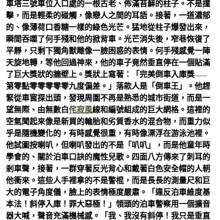
車塔三號車位入口處的一根古老、佈滿苔蘚的柱子。不是撞
擊，而是輕柔的碰觸，像戀人之間的耳語。接著，一道濃郁
的、像薄荷口香糖一樣的綠色光芒。猛地從柱子爆發出來，
瞬間吞噬了何手殘和他的掀背車。光芒消失後，窄巷恢復了
平靜，只剩下獨角獸雕像一臉困惑的表情。何手殘感覺一陣
天旋地轉，等他回過神來，他的車子竟然垂直停在一個貼滿
了巨大獎狀的牆壁上。獎狀上寫著：「完美倒車入庫獎——
第零點零零零零零九度偏差。」落款人是「倒車王」。他趕
緊從車窗探出頭，發現周圍不再是熟悉的城市街道，而是一
望無際、由無數白
侘寂風
線和編號組成的巨大網格。這裡的
空氣聞起來像是新買的輪胎和劣質香水的混合物，而重力似
乎是隨機變化的，有時感覺很重，有時像漂浮在游泳池裡。
他試圖按喇叭，但喇叭發出的不是「叭叭」，而是他童年時
學會的、關於泊車口訣的魔性兒歌。四面八方傳來了刺耳的
剎車聲，接著，一群穿著反光背心和戴著白色安全帽的人朝
他衝來。這些人手裡拿的不是警棍，而是長長的測量尺和巨
大的電子角度儀，臉上的表情極度嚴肅。「違反泊車維度基
本法！斜停入庫！罪大惡極！」領頭的泊車警察用一個擴音
器大喊，聲音充滿機械感。「我、我沒有斜停！我只是垂直