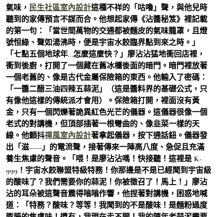
氣味，
民生社區室內設計
這種不祥的「咕嚕」聲，與他兒時
聽到的家傳預言不謀而合。他想起家傳《沾醬秘笈》裡記載
的第一句：「當世間萬物的交通都被麵皮的氣味籠罩，且燈
號恒綠、聲如湯沸時，便是宇宙水餃臨界點到來之時。」
「七點五個地球年…怎麼這麼快？」廖沾沾猛地衝回店裡，
衝到後廚，打開了一個藏在舊冰櫃後面的暗門。暗門裡放著
一個老舊的、像是古代金屬保險箱的東西。他輸入了密碼：
「一醬二醋三油四辣五蒜泥」（這是醬料界的基礎公式，只
有像他這樣的傳統派才會用）。保險箱打開，裡面沒有黃
金，只有一個閃爍著詭異紅色光芒的儀器。這儀器很像一個
老式的對講機，但頂部插著一根彎曲的、像韭菜一樣的天
線。他顫抖
禪風室內設計
著拿起儀器，按下通話鈕。儀器發
出「滋——」的電流聲，接著傳來一陣高八度、急促且充滿
養生焦慮的聲音。「喂！是廖沾沾嗎！快接聽！這裡是 K-
999！宇宙水餃聯盟特級特務！你那邊是不是已經聞到宇宙級
的酸味了？我們需要你的蒜泥！你被徵召了！馬上！」廖沾
沾的耳朵被這聲音震得嗡嗡作響，他捏著對講機，困惑地喊
道：「特務？酸味？等等！我聞到的不是酸味！是麵粉過度
膨脹的焦慮味！還有，我現在走不開！我的陳年老蒜泥需要