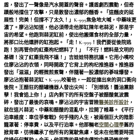
盾，發出了一聲像是汽水開蓋的聲音。護盾劇烈震動，但奇
蹟般地擋住了攻擊，只是散發出濃郁的麵香。「這麵皮的延
展性！完美！但撐不了太久！」K-999焦急地大喊，中藥味更
濃了。廖沾沾知道，他必須帶走他那缸陳年老蒜泥，那是宇
宙的希望。他跑到蒜泥缸前，使出他搬運食材的全部力量，
將那口比他還胖的缸抱起。「走！K-999！我們要從後院逃
跑！別再管你的紅棗枸杞燃料了！」「不行！燃料是文明的
基礎！沒了紅棗我飛不遠！」吉娃娃特務抗議。它用小嘴咬
住廖沾沾的衣領，同時開啟了它背上的枸杞推進器。推進器
發出「滋滋」的輕微煎煮聲，伴隨著一股濃郁的蔘味爆發。
廖沾沾抱著蒜泥缸、K-999咬著他，一起從撞出來的洞口衝向
後院。王醋狂的醋罐機器人發出尖叫：「別想逃！醬油黨餘
孽！我會追上你！」店內剩下的所有空盤子被醋酸氣波震
碎，發出了最後的哀鳴。廖沾沾的宇宙冒險
醫美診所設計
，
就在這片蒜泥、中藥和醋酸的混亂中，拉開了帷幕。《平行
泊車維度：車位爭奪戰》何手殘的人生，被兩個巨大的陰影
籠罩著：停車費，以及平行泊車。他那輛老
空間心理學
舊的
掀背車，彷彿繼承了他所有的駕駛焦慮，從未在他需要時提
供過任何幫助。今天，他面臨的是城市傳說中最恐怖的挑