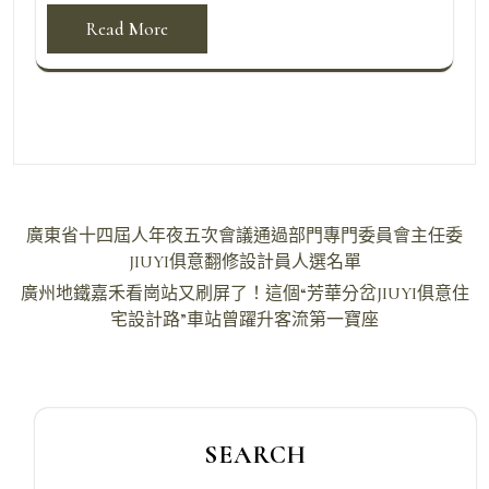
Read More
文
廣東省十四屆人年夜五次會議通過部門專門委員會主任委
章
JIUYI俱意翻修設計員人選名單
導
廣州地鐵嘉禾看崗站又刷屏了！這個“芳華分岔JIUYI俱意住
宅設計路”車站曾躍升客流第一寶座
覽
SEARCH