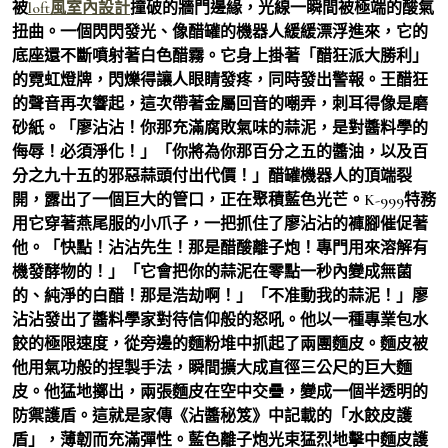
被
loft風室內設計
撞破的牆門邊緣，光線一瞬間被極端的酸氣
扭曲。一個閃閃發光、像醋罐的機器人緩緩漂浮進來，它的
底座還不斷噴射著白色醋霧。它身上掛著「醋狂派大勝利」
的霓虹燈牌，閃爍得讓人眼睛發疼，同時發出警報。王醋狂
的聲音再次響起，這次帶著金屬回音的嘲弄，刺耳得像是磨
砂紙。「廖沾沾！你那充滿腐敗氣味的蒜泥，是對醬料學的
侮辱！必須淨化！」「你將為你那百分之五的醬油，以及百
分之九十五的邪惡蒜頭付出代價！」醋罐機器人的頂端裂
開，露出了一個巨大的管口，正在聚積藍色光芒。K-999特務
用它穿著燕尾服的小爪子，一把抓住了廖沾沾的褲腳催促著
他。「快點！沾沾先生！那是醋酸離子炮！專門用來溶解有
機發酵物的！」「它會把你的蒜泥在零點一秒內變成無菌
的、純淨的白醋！那是浩劫啊！」「不准動我的蒜泥！」廖
沾沾發出了醬料學家對待信仰般的怒吼。他以一種專業包水
餃的極限速度，從旁邊的麵粉堆中抓起了兩團麵皮。麵皮被
他用氣功般的捏製手法，瞬間擴大成直徑三公尺的巨大麵
皮。他猛地擲出，兩張麵皮在空中交疊，變成一個半透明的
防禦護盾。這就是家傳《沾醬秘笈》中記載的「水餃皮護
盾」，薄韌而充滿彈性。藍色離子炮光束猛烈地擊中麵皮護