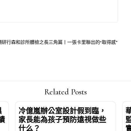
調研行森和診所體檢之長三角篇丨一張卡里聯出的“取得感”
Related Posts
俱
冷億嵐辦公室設計假到臨，
績
家長能為孩子預防遠視做些
什么？