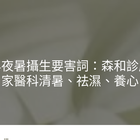
年夜暑攝生要害詞：森和診
家醫科清暑、祛濕、養心