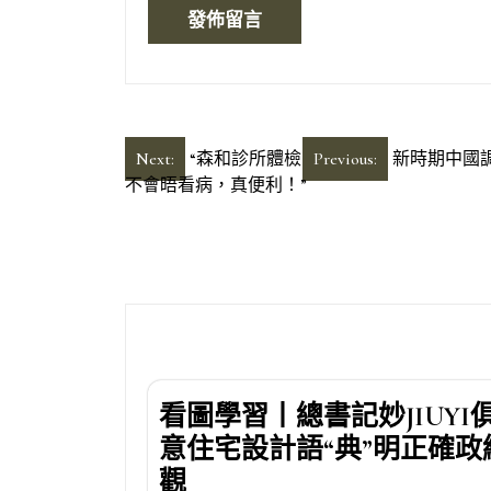
文
Next:
“森和診所體檢
Previous:
新時期中國
不會晤看病，真便利！”
章
導
覽
看圖學習丨總書記妙JIUYI
意住宅設計語“典”明正確政
觀