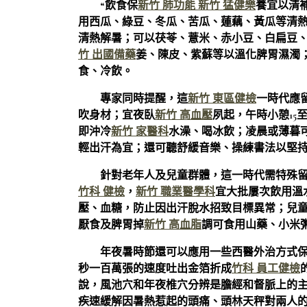
“飲食保
新竹 肺功能
新竹 猛健樂
養宜以清
用西瓜、綠豆、冬瓜、苦瓜、蓮藕、黃瓜等清
清熱解暑；可以茯苓、薏米、赤小豆、白扁豆
竹 出國備藥
姜、陳皮、紫蘇等以溫化脾胃濕濁
食、冷飲。
專家同時提醒，這
新竹 東區健檢
一時代應
吹身材；宜夜臥
新竹 高血壓
夙起，午時小憩15
即沖冷
新竹 家醫科
水澡、喝冰飲；凌晨或薄暮
輕出汗為宜；還可聽舒緩音樂、操練書法以堅
針對老年人及兒童群體，這一時代需特殊
竹科 健檢
，
新竹 職業醫學科
宜大批屢次飲用溫
壓、血糖，防止因出汗脫水招致目標異常；兒童
厭食及脾胃掉
新竹 高血脂
調可食用山藥、小米
年夜暑時節還可以應用一些西醫外治方式
秒一百萬張的速度吐出金箔折成
竹科 員工健檢
說，風池穴和年夜椎穴分辨是膽經和督脈上的
疾速緩解因暑熱惹起的頭痛、頭林天秤對兩人