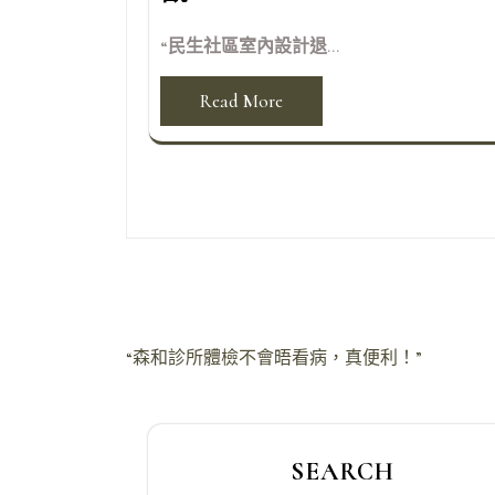
“民生社區室內設計退...
Read More
文
“森和診所體檢不會晤看病，真便利！”
章
導
SEARCH
覽