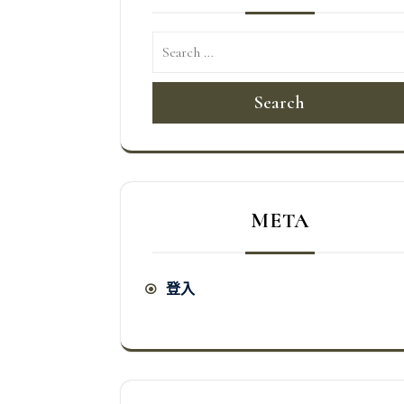
Search
META
登入