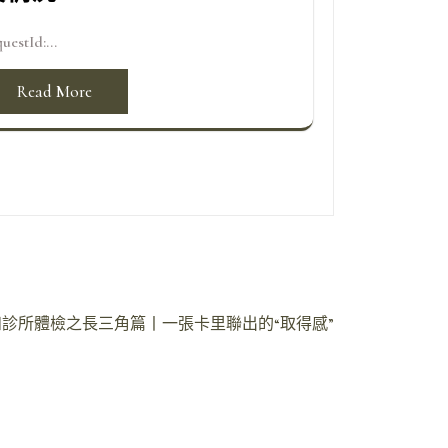
uestId:...
Read More
診所體檢之長三角篇丨一張卡里聯出的“取得感”