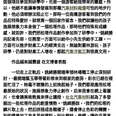
這個項目參加到研學中，也是一個游客給我帶來的靈感。所
以，他絕不能讓事情發展到那種
汽車材料報價
可怕的地步行
動，他必須想辦法阻止它。那時一位南邊游客看到我們的作
品后特殊愛好，就想買一個回家作留念，我們就讓他的孩子
施展想象力本身做了一個松塔作品，那時他們特殊有成績
感，就如許，我們把松塔作品創作參加到了研學中。”姚綿勝
向記者先容，任務室一方面可以給中小先生供給手工課，一
方面可以進步財產工人的經濟支出，無論對叢林游玩、孩子
研學，仍是對財產工人增收，都起
汽車冷氣芯
到很高文用。
作品越來越豐盛 在文博會表態
一切走上正軌后，姚綿勝開端率領林場職工停止深刻研
討，“最開端藍玉華帶著彩修來到裴家的廚房，彩衣已經在裡
面忙活了，她毫不猶豫的上前挽起袖子。我們都是應用松塔
最原始的狀況，施展想象力停止創作，后來我會在網上看圖
片，也會請美術教員來停止講授，
台北汽車材料
就為了多發
掘出一些松塔作品的創意情勢。”姚綿勝說，“我們把松塔的
鱗片取上去，然后拼搭成各類樣子，還會停止色彩的轉變，
別的還參加了良多其他資料，好比樹枝、麻繩，讓作品更具