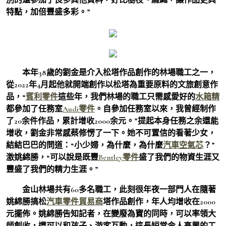
特點，加倍豐盛多彩。”
本年38歲的劉金是介入松塔作品創作的林場職工之一，
從2022年4月起他就開端創作以松塔為重要原料的文旅創意作
品，“
賓利零件
這些年，我們林場的職工只需感愛好的
水箱精
都參加了任務室
Audi零件
。自參加任務室以來，我曾經制作
了20余件作品，累計增收2000余元。”提起本身任務之余還能
增收，劉金非常感蔡修愣了一下。她不可置信的看著少女，
結結巴巴的問道：“小少婦，為什麼，為什麼
汽車空氣芯
？”
激姚綿勝，“可以說是既豐
Bentley零件
盛了我們的物資生涯又
豐盛了我們的精力生涯。”
金山林場共有60多名職工，此刻很年夜一部門人在隨著
姚綿勝搞松
汽車零件貿易商
塔作品創作，年人均增收在2000
元擺佈。姚綿勝告知記者，在變廢為寶的同時，可以率領大
師創收，還可以和孩子、游客互動，這長短常令人高興的工