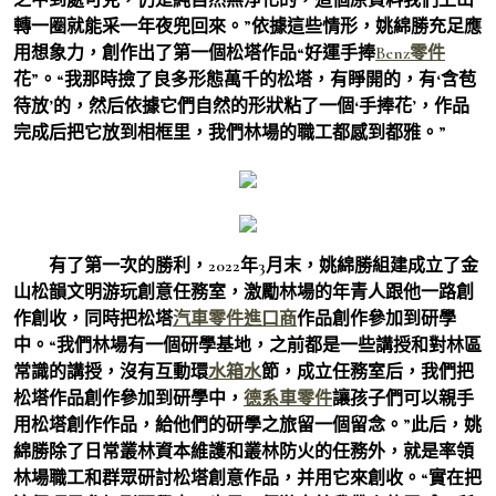
轉一圈就能采一年夜兜回來。”依據這些情形，姚綿勝充足應
用想象力，創作出了第一個松塔作品“好運手捧
Benz零件
花”。“我那時撿了良多形態萬千的松塔，有睜開的，有‘含苞
待放’的，然后依據它們自然的形狀粘了一個‘手捧花’，作品
完成后把它放到相框里，我們林場的職工都感到都雅。”
有了第一次的勝利，2022年3月末，姚綿勝組建成立了金
山松韻文明游玩創意任務室，激勵林場的年青人跟他一路創
作創收，同時把松塔
汽車零件進口商
作品創作參加到研學
中。“我們林場有一個研學基地，之前都是一些講授和對林區
常識的講授，沒有互動環
水箱水
節，成立任務室后，我們把
松塔作品創作參加到研學中，
德系車零件
讓孩子們可以親手
用松塔創作作品，給他們的研學之旅留一個留念。”此后，姚
綿勝除了日常叢林資本維護和叢林防火的任務外，就是率領
林場職工和群眾研討松塔創意作品，并用它來創收。“實在把