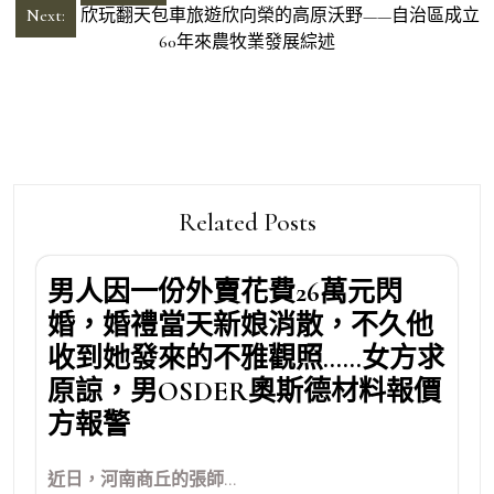
章
Next:
欣玩翻天包車旅遊欣向榮的高原沃野——自治區成立
導
60年來農牧業發展綜述
覽
Related Posts
男人因一份外賣花費26萬元閃
婚，婚禮當天新娘消散，不久他
收到她發來的不雅觀照……女方求
原諒，男OSDER奧斯德材料報價
方報警
近日，河南商丘的張師...