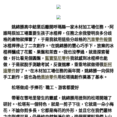
姚綿勝高中結業后離開呼瑪縣一家木材加工場任務，“阿
誰時辰加工場重要生孩子冰棍桿，任務之余我發明良多分歧
格的產物就揮霍了，于是我就用這些分歧格的
汽車零件報價
冰棍桿停止了二次創作。”在姚綿勝的慧心巧手下，放棄的冰
棍桿釀成了花籃、果盤和茶壺。“我也沒學過，就是探索著
做，好比看見個圓盤，
藍寶堅尼零件
我就感到冰棍桿也能
做，于是就脫手測驗考試，反復揣摩，垂垂地就做得很
斯柯
達零件
好了。”在木材加工場任務的兩年間，姚綿勝一向保持
手工創作，這也為他
奧迪零件
用松塔搞創作奠基了基本。
松塔做成“手捧花” 職工、游客都愛好
帶著在雪地里發生的靈感，姚綿勝用撿到的松塔開端了
研討。“松塔有一個特色，就是一剪子下往，它就是一朵小梅
花，不論你剪多長，它都是梅花的外形，並且它在我們叢林
之中到處可見，仍是純自然無淨化的，這個原資料我們上山