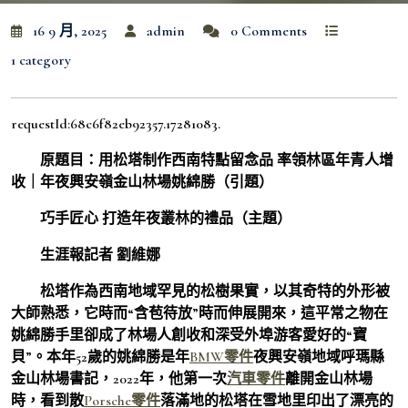
16 9 月, 2025
admin
0 Comments
1 category
requestId:68c6f82eb92357.17281083.
原題目：用松塔制作西南特點留念品 率領林區年青人增
收｜年夜興安嶺金山林場姚綿勝（引題）
巧手匠心 打造年夜叢林的禮品（主題）
生涯報記者 劉維娜
松塔作為西南地域罕見的松樹果實，以其奇特的外形被
大師熟悉，它時而“含苞待放”時而伸展開來，這平常之物在
姚綿勝手里卻成了林場人創收和深受外埠游客愛好的“寶
貝”。本年52歲的姚綿勝是年
BMW零件
夜興安嶺地域呼瑪縣
金山林場書記，2022年，他第一次
汽車零件
離開金山林場
時，看到散
Porsche零件
落滿地的松塔在雪地里印出了漂亮的