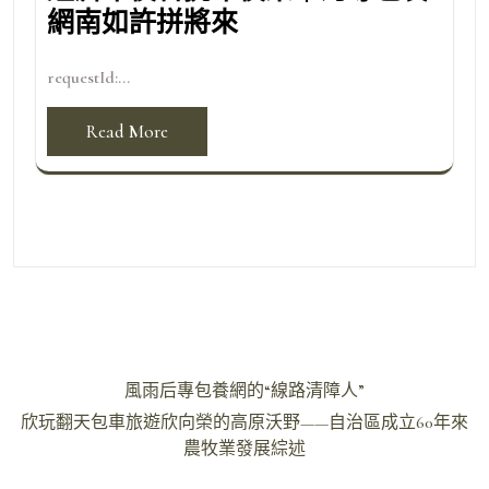
網南如許拼將來
requestId:...
Read More
文
風雨后專包養網的“線路清障人”
章
欣玩翻天包車旅遊欣向榮的高原沃野——自治區成立60年來
導
農牧業發展綜述
覽