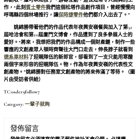
作，“此刻
賓士零件
我們這個松塔作品創作項目，曾經慢慢向
呼瑪縣四個林場推行，讓
保時捷零件
他們都介入出去了。”
姚綿勝帶著他們的作品代表年夜興安嶺餐與加入了第32
屆哈洽會和第20屆廈門文博會，作品遭到了良多參展人士的
愛好。“將來，我想把我們的作品構成一個財產鏈，制作一些
響應的文創產眾人頓時齊聲往大門口走去，伸長脖子就看到
德系車材料
了迎親隊伍的新郎官，卻看到了一支只能用寒酸
兩個字來形容的迎親隊伍。物，作為年夜興安嶺的代表性文
創產物。”姚綿勝對任務室文創產物的將來佈滿了等待。（
圖
片由受訪者供給
）
TC:osder9follow7
Category:
一輩子就夠
發佈留言