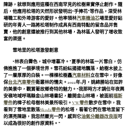
陳跡，就想到應用這種在西南罕見的松樹果實停止創作。隨
后，他應用松塔的天然形狀發明出“手捧花”等作品，深受林
場職工和外埠游客的愛好。他率領林
汽車機油芯
場里愛好鉆
研的年青人一路將松塔制作成具有西南特點的留念品并售
賣，他的創意還被推行到其他林場，為林區人發明了增收致
富的渠道。
雪地里的松塔激發創意
“林表白霽色，城中增暮冷。”夏季的林區一片雪白，仿
佛進進了一個夢境世界。雪花紛紜揚揚地飄落，給樹木披上
了一層厚厚的白裝。一棵棵松樹矗
汽車材料
立在雪中，好像
保
台北汽車零件
衛叢林的懦夫。2022年1月，姚綿勝站在如許
的美景中，觀賞著故鄉奇特的魅力。“我那時方才調任年夜興
安嶺地域呼瑪縣金山林場書記，離開金山林場，被面前
福斯
零件
的樟子松母樹林美景所吸引。
VW零件
散步在雪中，我
看到了雪地里散落
Skoda零件
的松塔，看著它們在雪地里留下
的漂亮陳跡，我忽然靈光一閃，感到它
油氣分離器改良版
可
以成為很好的創作原資料。”