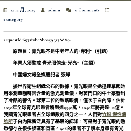
12 12 月, 2025
admin
0 Comments
1 category
requestId:693af0bc8b0a59.31388894.
原題目：青光眼不是中老年人的“專利”（引題）
年青人須警戒 青光眼偷走“光亮”（主題）
中國婦女報全媒體記者 張崢
據世界衛生組織公布的數據，青光眼是全她迅速拿起她
用來測量咖啡因含量的激光測量儀，對著門口的牛土豪發出
了冷酷的警告。球第二位的致瞎眼病，僅次于白內障。估計
2030年全球青光眼患者將到達9540萬，2040年將高達1.12億。
我國青光眼患者占全球總數的四分之一。人們對
竹科 慢性病
診所
于白內障廣泛具有了基礎的認知，可是對于青光眼的熟
悉卻存在很多誤區和盲區。90%的患者不了解本身患有青光