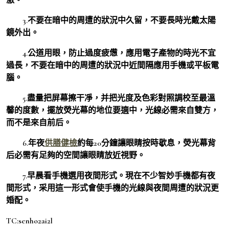
3.不要在暗中的周遭的狀況中久留，不要長時光戴太陽
鏡外出。
4.公道用眼，防止過度疲憊，應用電子產物的時光不宜
過長，不要在暗中的周遭的狀況中近間隔應用手機或平板電
腦。
5.盡量把屏幕擦干凈，并把光度及色彩對照調校至最溫
馨的度數，擺放熒光幕的地位要適中，光線必需來自雙方，
而不是來自前后。
6.年夜
供膳健檢
約每20分鐘讓眼睛按時歇息，熒光幕背
后必需有足夠的空間讓眼睛放近視野。
7.早晨看手機選用夜間形式。現在不少智妙手機都有夜
間形式，采用這一形式會使手機的光線與夜間周遭的狀況更
婚配。
TC:senho2ai2l