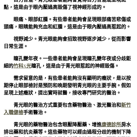
點，這是由于眼內壓過高毀傷了視神經形成的。
眼痛、眼部紅腫。有些患者能夠會呈現眼部痛苦悲傷或
頭痛，眼睛能夠充血和紅腫，這是由于眼內壓過高惹起的。
視野減少。青光眼能夠會招致視野逐步減少，從而影響
日常生涯。
瞳孔變年夜。一些患者能夠會呈現瞳孔變年夜或分歧鉅
細的
竹科X光
瞳孔，這是由于青光眼惹起的神經毀傷。
需求留意的是，有些患者能夠沒有顯明的癥狀，是以按
期停止眼部檢討是預防和晚期發明青光眼的主要手腕。假如
呈現上述癥狀，提出實時就醫，接收專門研究的醫治。
青光眼的醫治方式重要包含藥物醫治、激光醫治和
新竹
入職健檢
手術醫治。
青光眼的藥物醫治包含眼壓降壓藥、增進
康德診所
房水
排出藥和抗炎藥等。這些藥物可以經由過程分歧的機制下降