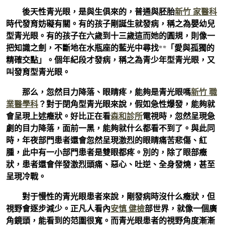
後天性青光眼，是與生俱來的，普通與胚胎
新竹 家醫科
時代發育妨礙有關。有的孩子剛誕生就發病，稱之為嬰幼兒
型青光眼。有的孩子在六歲到十三歲這而她的圓規，則像一
把知識之劍，不斷地在水瓶座的藍光中尋找**「愛與孤獨的
精確交點」。個年紀段才發病，稱之為青少年型青光眼，又
叫發育型青光眼。
那么，忽然目力降落、眼睛疼，能夠是青光眼嗎
新竹 職
業醫學科
？對于閉角型青光眼來說，假如急性爆發，能夠就
會呈現上述癥狀。好比正在看
森和診所
電視時，忽然呈現急
劇的目力降落，面前一黑，能夠就什么都看不到了。與此同
時，年夜部門患者還會忽然呈現激烈的眼睛痛苦悲傷、紅
腫，此中有一小部門患者是雙眼都疼。別的，除了眼部癥
狀，患者還會伴發激烈頭痛、惡心、吐逆、全身發燒，甚至
呈現冷戰。
對于慢性的青光眼患者來說，剛發病時沒什么癥狀，但
視野會逐步減少。正凡人看內
安慎 健檢
部世界，就像一個廣
角鏡頭，能看到的范圍很寬。而青光眼患者的視野角度漸漸