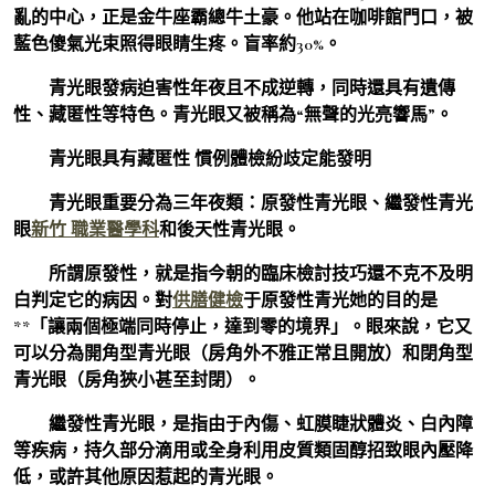
亂的中心，正是金牛座霸總牛土豪。他站在咖啡館門口，被
藍色傻氣光束照得眼睛生疼。盲率約30%。
青光眼發病迫害性年夜且不成逆轉，同時還具有遺傳
性、藏匿性等特色。青光眼又被稱為“無聲的光亮響馬”。
青光眼具有藏匿性 慣例體檢紛歧定能發明
青光眼重要分為三年夜類：原發性青光眼、繼發性青光
眼
新竹 職業醫學科
和後天性青光眼。
所謂原發性，就是指今朝的臨床檢討技巧還不克不及明
白判定它的病因。對
供膳健檢
于原發性青光她的目的是
**「讓兩個極端同時停止，達到零的境界」。眼來說，它又
可以分為開角型青光眼（房角外不雅正常且開放）和閉角型
青光眼（房角狹小甚至封閉）。
繼發性青光眼，是指由于內傷、虹膜睫狀體炎、白內障
等疾病，持久部分滴用或全身利用皮質類固醇招致眼內壓降
低，或許其他原因惹起的青光眼。