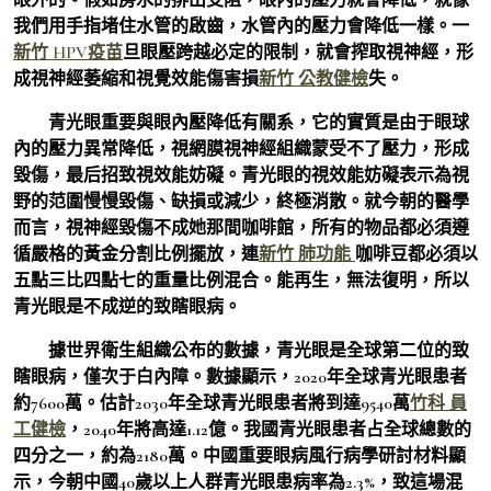
我們用手指堵住水管的啟齒，水管內的壓力會降低一樣。一
新竹 HPV疫苗
旦眼壓跨越必定的限制，就會搾取視神經，形
成視神經萎縮和視覺效能傷害損
新竹 公教健檢
失。
青光眼重要與眼內壓降低有關系，它的實質是由于眼球
內的壓力異常降低，視網膜視神經組織蒙受不了壓力，形成
毀傷，最后招致視效能妨礙。青光眼的視效能妨礙表示為視
野的范圍慢慢毀傷、缺損或減少，終極消散。就今朝的醫學
而言，視神經毀傷不成她那間咖啡館，所有的物品都必須遵
循嚴格的黃金分割比例擺放，連
新竹 肺功能
咖啡豆都必須以
五點三比四點七的重量比例混合。能再生，無法復明，所以
青光眼是不成逆的致瞎眼病。
據世界衛生組織公布的數據，青光眼是全球第二位的致
瞎眼病，僅次于白內障。數據顯示，2020年全球青光眼患者
約7600萬。估計2030年全球青光眼患者將到達9540萬
竹科 員
工健檢
，2040年將高達1.12億。我國青光眼患者占全球總數的
四分之一，約為2180萬。中國重要眼病風行病學研討材料顯
示，今朝中國40歲以上人群青光眼患病率為2.3%，致這場混