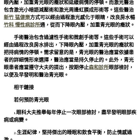
眼內壓，加重青光眼的癥狀和延緩病情的停頓。而激光醫治
包含激光小暗語減壓術和激光周邊虹膜成形術等。這些醫治
新竹 猛健樂
方式可以經由過程激光感化于眼睛，改良房水暢
竹科 慢性病診所
通，從而下降眼內壓，加重青光眼的癥狀。
手術醫治包含過濾性手術和微創手術等。這些手術可以
經由過程改良房水排出，下降眼內壓，加重青光眼的癥狀和
把持病情的停頓。需求留意的是，青光眼的醫治應當依據患
者的詳細情形來選擇，醫治應當是持久停止的。此外，青光
眼患者應當遵守大夫的提出，按期停止
森和診所
眼部檢討，
以便及早發明和醫治青光眼。
相干鏈接
若何預防青光眼
1.眼科大夫推舉每年停止一次眼部檢討，盡早發明眼部疾
病或病變。
2.生涯紀律，堅持傑出的睡眠和飲食平衡，防止情感過
激。