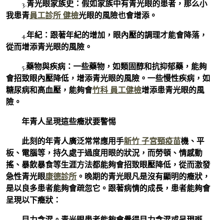
3.青光眼家族史：假如家族中有青光眼的患者，那么小
我患青
員工診所 健檢
光眼的風險也會增添。
4.年紀：跟著年紀的增加，眼內壓的調理才能會降落，
從而增添青光眼的風險。
5.藥物與疾病：一些藥物，如類固醇和抗抑郁藥，能夠
會招致眼內壓降低，增添青光眼的風險。一些慢性疾病，如
糖尿病和高血壓，能夠會
竹科 員工健檢
增添患青光眼的風
險。
年青人呈現這些癥狀要警惕
此刻的年青人廣泛常常應用手
新竹 子宮頸疫苗
機、平
板、電腦等，持久處于過度用眼的狀況，而勞頓、情感動
搖、暴飲暴食等生涯方法都能夠會招致眼壓降低，從而激發
急性青光眼
康德診所
。晚期的青光眼凡是沒有顯明的癥狀，
是以良多患者能夠會疏忽它。跟著病情的成長，患者能夠會
呈現以下癥狀：
目力含混。青光眼患者能夠會覺得目力含混或呈現斑