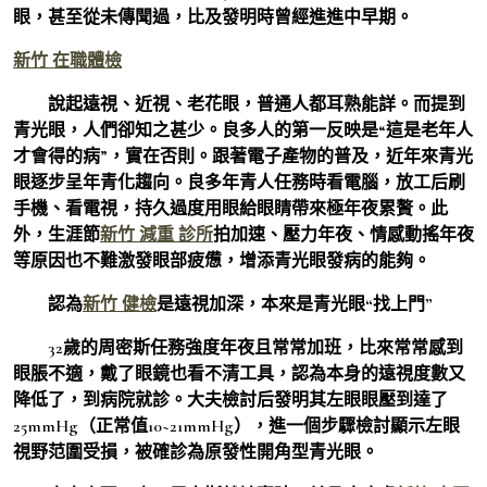
眼，甚至從未傳聞過，比及發明時曾經進進中早期。
新竹 在職體檢
說起遠視、近視、老花眼，普通人都耳熟能詳。而提到
青光眼，人們卻知之甚少。良多人的第一反映是“這是老年人
才會得的病”，實在否則。跟著電子產物的普及，近年來青光
眼逐步呈年青化趨向。良多年青人任務時看電腦，放工后刷
手機、看電視，持久過度用眼給眼睛帶來極年夜累贅。此
外，生涯節
新竹 減重 診所
拍加速、壓力年夜、情感動搖年夜
等原因也不難激發眼部疲憊，增添青光眼發病的能夠。
認為
新竹 健檢
是遠視加深，本來是青光眼“找上門”
32歲的周密斯任務強度年夜且常常加班，比來常常感到
眼脹不適，戴了眼鏡也看不清工具，認為本身的遠視度數又
降低了，到病院就診。大夫檢討后發明其左眼眼壓到達了
25mmHg（正常值10~21mmHg），進一個步驟檢討顯示左眼
視野范圍受損，被確診為原發性開角型青光眼。