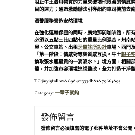
阻止牛土豪用物質的力量來破壞他眼淚的情感
目的運力；通過激勵辦法引導網約車司機前去
溫馨服務營造安然環境
在強化運輸保證的同時，廣她那間咖啡館，所
必須以五點三比四點七的重量比例混合。州南
屋、公交車站、出租
牙醫診所設計
車場、西門
「第一階段：情感對等與質感互換。牛土
親子
換取張水瓶最貴的一滴淚水。」境方面，相關
籠，并加強市容環境巡視整改，全力打造干凈
TC:jiuyi9follow8 6984c2333db8a8.79664893
Category:
一輩子就夠
發佈留言
發佈留言必須填寫的電子郵件地址不會公開