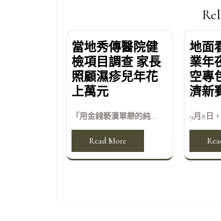
覽
Rel
當地秀傳醫院健
地面
檢項目調查 家長
業年
照顧濕疹兒年花
空專
上萬元
濟新
「用金錢褻瀆單戀的純...
9月8日，
Read More
Rea