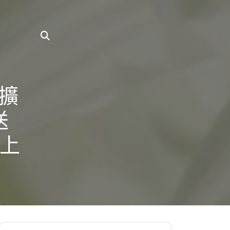
擴
送
以上