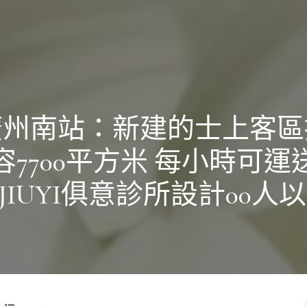
廣州南站：新建的士上客區
容7700平方米 每小時可運
0JIUYI俱意診所設計00人