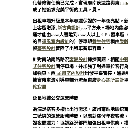
化帶修復任務已完成，實現廣南疾速路與東
THE
成了她追求完美平衡的工具。貫。
出租車場升級是本年春運保證的一年夜亮點。新建
上客區增添7
新古典設計
700平方米。場地內能
運才能由1000人晉陞到2000人以上。P12蓄
的目
禪風室內設計
的）停車規
養生住宅
模由
樂
幅
豪宅設計
晉陞了出租車蓄車容量。
針對南站南路路況
客變設計
擁擠問題，相關
中
式住宅設計
圍停車場，并加強了對違章拉客行
加強東、西
loft風室內設計
出發平臺管控，通過
據實時車流引導車輛分流至東廣
身心診所設計
侘寂風
延長地鐵公交運營時間
為滿足搭客多樣化出行需求，廣州南站地區統
二號線的運營服務時間，以應對突發年夜客流
證夜間運力：協調路況部門加強出租車供應，