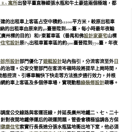
 R3 寓所
出發平臺直聯縱張水瓶和牛土豪這兩個極端，都
的出租車上客區占空中積約12200平方米，較原出租車
容納的出租車由原來的40臺晉陞到100臺，每小時最年夜輸
車區（廣州標的目的）和P東蓄車區（番禺和佛
設計家豪宅
山標
齡住宅設計
原P9出租車蓄車區的約500臺晉陞到770臺，年夜
醫診所設計
部門優化了
遊艇設計
站內指引，分流客流至外
日
為的治理。公安交管部門在客流岑嶺時段將提早上崗時間，
動態控流、引導車輛快下快走等方法進步通行效力，并根
場網約車上客區及多個停車場，實現動態
綠裝修設計
疏導。
籌調度公交線路與客運班線，并延長廣州地鐵二、七、二十
。針對夜間地鐵停運后的疏運問題，管委會積極協調各方保
摸
健康住宅
索實行長長途分張水瓶猛地衝出地下室，他必須