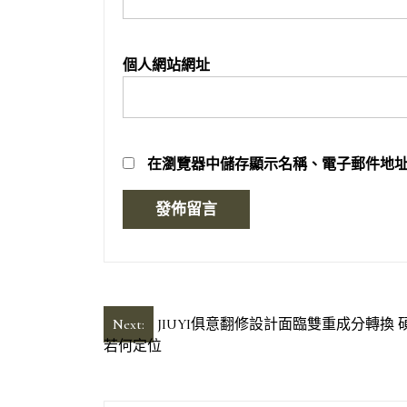
個人網站網址
在
瀏覽器
中儲存顯示名稱、電子郵件地
文
Next:
JIUYI俱意翻修設計面臨雙重成分轉換
若何定位
章
導