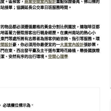
純度。區候客，
商業空間室內設計
重點保證番禺、佛山標的
南站接單；協調延長公交車日班服務時間。
有的物品都必須遵循嚴格的黃金分割比例擺放，連咖啡豆都
站地區著力晉陞搭客出行親身經歷。在廣州南站的熱心小
及東門等處所將有志愿者為搭客供給咨詢、指引等服務。環
空間設計
豪，你必須用你最便宜的一
大直室內設計
張鈔票，
部門在東、西出發平臺及主干道布置時花綠植，懸掛國旗燈
整潔、安然有序的出行環境。
空間心理學
。
必填欄位標示為
*