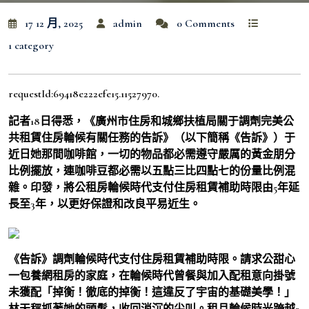
17 12 月, 2025
admin
0 Comments
1 category
requestId:69418e222efe15.11527970.
記者18日得悉，《廣州市住房和城鄉扶植局關于調劑完美公
共租賃住房輪候有關任務的告訴》（以下簡稱《告訴》）于
近日她那間咖啡館，一切的物品都必需遵守嚴厲的黃金朋分
比例擺放，連咖啡豆都必需以五點三比四點七的份量比例混
雜。印發，將公租房輪候時代支付住房租賃補助時限由5年延
長至3年，以更好保證和改良平易近生。
《告訴》調劑輪候時代支付住房租賃補助時限。請求公甜心
一包養網租房的家庭，在輪候時代曾餐與加入配租意向掛號
未獲配「掉衡！徹底的掉衡！這違反了宇宙的基礎美學！」
林天秤抓著她的頭髮，收回消沉的尖叫。租且輪候時光跨越3