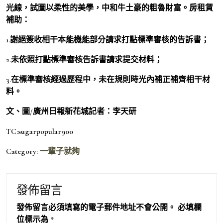
光線，試圖以柔性的美學，中和牛土豪的粗魯財富。房租賃
補助：
1.謝絕簽收相干本能機能部分請求打點標準審核的告訴書；
2.未依照打點標準審核告訴書請求提交材料；
3.在標準審核經過歷程中，未在規則時光內補正補齊相干材
料。
文、圖/廣州日報新花城記者：李天研
TC:sugarpopular900
Category:
一輩子就夠
發佈留言
發佈留言必須填寫的電子郵件地址不會公開。
必填欄
位標示為
*