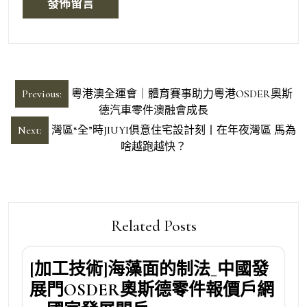
文
Previous:
粵港澳全運會｜體育賽事助力粵港OSDER奧斯
章
德汽車零件澳融會成長
導
Next:
灣區“全”時JIUYI俱意住宅設計刻丨在年夜灣區 馬為
啥越跑越快？
覽
Related Posts
[加工技術]海藻面的制法_中國發
展門OSDER奧斯德零件報價戶網