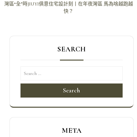
導
灣區“全”時JIUYI俱意住宅設計刻丨在年夜灣區 馬為啥越跑越
快？
覽
SEARCH
Search
META