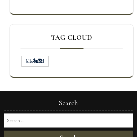
TAG CLOUD
[db:标签]
Search