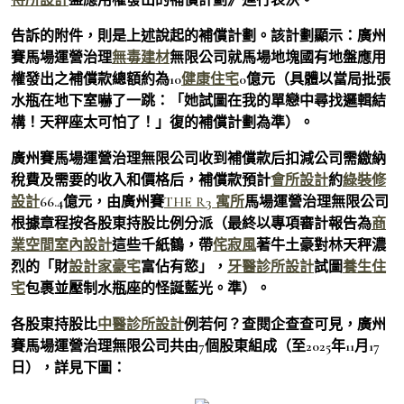
告訴的附件，則是上述說起的補償計劃。該計劃顯示：廣州
賽馬場運營治理
無毒建材
無限公司就馬場地塊國有地盤應用
權發出之補償款總額約為10
健康住宅
0億元（具體以當局批張
水瓶在地下室嚇了一跳：「她試圖在我的單戀中尋找邏輯結
構！天秤座太可怕了！」復的補償計劃為準）。
廣州賽馬場運營治理無限公司收到補償款后扣減公司需繳納
稅費及需要的收入和價格后，補償款預計
會所設計
約
綠裝修
設計
66.4億元，由廣州賽
THE R3 寓所
馬場運營治理無限公司
根據章程按各股東持股比例分派（最終以專項審計報告為
商
業空間室內設計
這些千紙鶴，帶
侘寂風
著牛土豪對林天秤濃
烈的「財
設計家豪宅
富佔有慾」，
牙醫診所設計
試圖
養生住
宅
包裹並壓制水瓶座的怪誕藍光。準）。
各股東持股比
中醫診所設計
例若何？查閱企查查可見，廣州
賽馬場運營治理無限公司共由7個股東組成（至2025年11月17
日），詳見下圖：