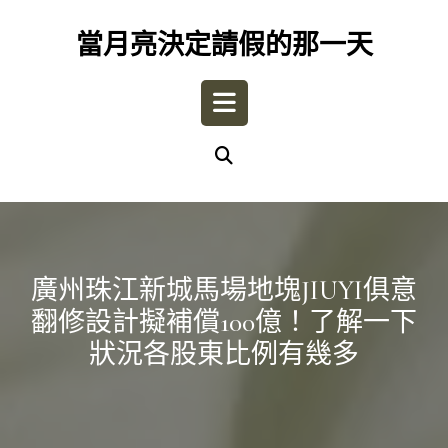
Skip
to
當月亮決定請假的那一天
content
Open
Button
廣州珠江新城馬場地塊JIUYI俱意
翻修設計擬補償100億！了解一下
狀況各股東比例有幾多