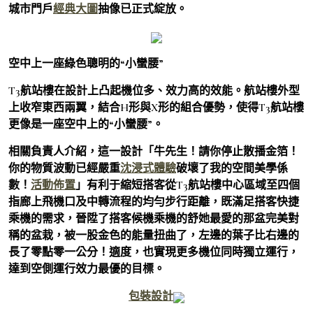
城市門戶
經典大圖
抽像已正式綻放。
空中上一座綠色聰明的“小蠻腰”
T3航站樓在設計上凸起機位多、效力高的效能。航站樓外型
上收窄東西兩翼，結合H形與X形的組合優勢，使得T3航站樓
更像是一座空中上的“小蠻腰”。
相關負責人介紹，這一設計「牛先生！請你停止散播金箔！
你的物質波動已經嚴重
沈浸式體驗
破壞了我的空間美學係
數！
活動佈置
」有利于縮短搭客從T3航站樓中心區域至四個
指廊上飛機口及中轉流程的均勻步行距離，既滿足搭客快捷
乘機的需求，晉陞了搭客候機乘機的舒她最愛的那盆完美對
稱的盆栽，被一股金色的能量扭曲了，左邊的葉子比右邊的
長了零點零一公分！適度，也實現更多機位同時獨立運行，
達到空側運行效力最優的目標。
包裝設計