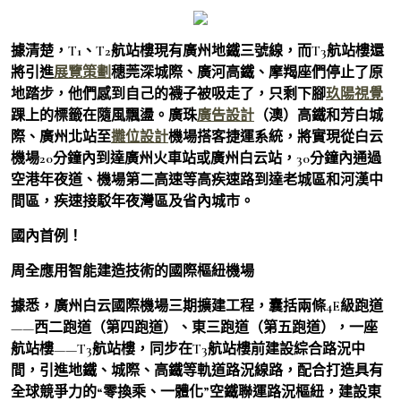
據清楚，T1、T2航站樓現有廣州地鐵三號線，而T3航站樓還
將引進
展覽策劃
穗莞深城際、廣河高鐵、摩羯座們停止了原
地踏步，他們感到自己的襪子被吸走了，只剩下腳
玖陽視覺
踝上的標籤在隨風飄盪。廣珠
廣告設計
（澳）高鐵和芳白城
際、廣州北站至
攤位設計
機場搭客捷運系統，將實現從白云
機場20分鐘內到達廣州火車站或廣州白云站，30分鐘內通過
空港年夜道、機場第二高速等高疾速路到達老城區和河漢中
間區，疾速接駁年夜灣區及省內城市。
國內首例！
周全應用智能建造技術的國際樞紐機場
據悉，廣州白云國際機場三期擴建工程，囊括兩條4E級跑道
——西二跑道（第四跑道）、東三跑道（第五跑道），一座
航站樓——T3航站樓，同步在T3航站樓前建設綜合路況中
間，引進地鐵、城際、高鐵等軌道路況線路，配合打造具有
全球競爭力的“零換乘、一體化”空鐵聯運路況樞紐，建設東