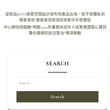
文
從新品JIUYI俱意空間設計發布到產品出海，從平安體系到
章
場景落地 廣東高空經濟迎來集中年夜爆發
導
中心網信辦啟動“明朗·2022年暑期未成年人收集周遭甜心寶貝
專包養網的狀況整治”專項舉動
覽
SEARCH
Search