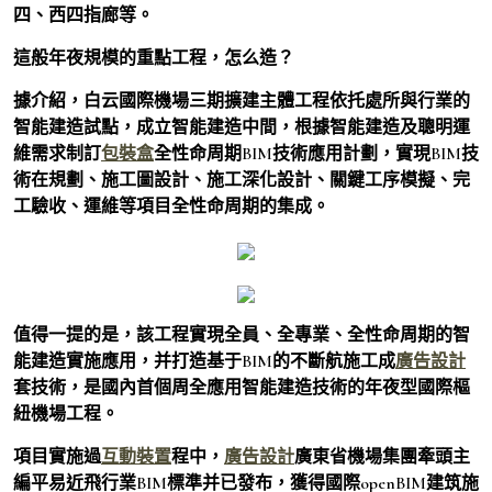
四、西四指廊等。
這般年夜規模的重點工程，怎么造？
據介紹，白云國際機場三期擴建主體工程依托處所與行業的
智能建造試點，成立智能建造中間，根據智能建造及聰明運
維需求制訂
包裝盒
全性命周期BIM技術應用計劃，實現BIM技
術在規劃、施工圖設計、施工深化設計、關鍵工序模擬、完
工驗收、運維等項目全性命周期的集成。
值得一提的是，該工程實現全員、全專業、全性命周期的智
能建造實施應用，并打造基于BIM的不斷航施工成
廣告設計
套技術，是國內首個周全應用智能建造技術的年夜型國際樞
紐機場工程。
項目實施過
互動裝置
程中，
廣告設計
廣東省機場集團牽頭主
編平易近飛行業BIM標準并已發布，獲得國際openBIM建筑施