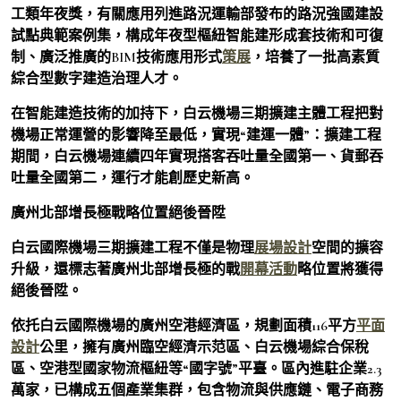
工類年夜獎，有關應用列進路況運輸部發布的路況強國建設
試點典範案例集，構成年夜型樞紐智能建形成套技術和可復
制、廣泛推廣的BIM技術應用形式
策展
，培養了一批高素質
綜合型數字建造治理人才。
在智能建造技術的加持下，白云機場三期擴建主體工程把對
機場正常運營的影響降至最低，實現“建運一體”：擴建工程
期間，白云機場連續四年實現搭客吞吐量全國第一、貨郵吞
吐量全國第二，運行才能創歷史新高。
廣州北部增長極戰略位置絕後晉陞
白云國際機場三期擴建工程不僅是物理
展場設計
空間的擴容
升級，還標志著廣州北部增長極的戰
開幕活動
略位置將獲得
絕後晉陞。
依托白云國際機場的廣州空港經濟區，規劃面積116平方
平面
設計
公里，擁有廣州臨空經濟示范區、白云機場綜合保稅
區、空港型國家物流樞紐等“國字號”平臺。區內進駐企業2.3
萬家，已構成五個產業集群，包含物流與供應鏈、電子商務