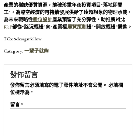
產業的稀缺優質資源，能確珍重年夜投資項目“落地即開
工”，為臨空經濟的可持續發展供給了遠超想象的物理承載，
為未來戰略性
攤位設計
產業預留了充分彈性，助推廣州北
FRP
部從“路況樞紐”向“產業樞
展覽策劃
紐”“開放樞紐”邁進。
TC:08designfollow
Category:
一輩子就夠
發佈留言
發佈留言必須填寫的電子郵件地址不會公開。
必填欄
位標示為
*
留言
*