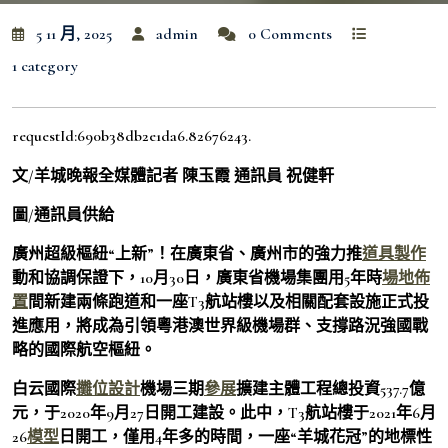
5 11 月, 2025
admin
0 Comments
1 category
requestId:690b38db2e1da6.82676243.
文/羊城晚報全媒體記者 陳玉霞 通訊員 祝健軒
圖/通訊員供給
廣州超級樞紐“上新”！在廣東省、廣州市的強力推
道具製作
動和協調保證下，10月30日，廣東省機場集團用5年時
場地佈
置
間新建兩條跑道和一座T3航站樓以及相關配套設施正式投
進應用，將成為引領粵港澳世界級機場群、支撐路況強國戰
略的國際航空樞紐。
白云國際
攤位設計
機場三期
參展
擴建主體工程總投資537.7億
元，于2020年9月27日開工建設。此中，T3航站樓于2021年6月
26
模型
日開工，僅用4年多的時間，一座“羊城花冠”的地標性