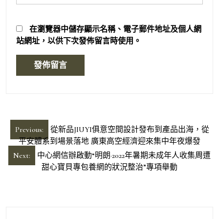
在
瀏覽器
中儲存顯示名稱、電子郵件地址及個人網
站網址，以供下次發佈留言時使用。
文
Previous:
從新品JIUYI俱意空間設計發布到產品出海，從
章
平安體系到場景落地 廣東高空經濟迎來集中年夜爆發
導
Next:
中心網信辦啟動“明朗·2022年暑期未成年人收集周遭
甜心寶貝專包養網的狀況整治”專項舉動
覽