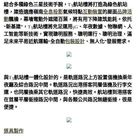
結合多種綠色三星技術手腕，T3航站樓將打造為綠色航站
樓，建造適應嶺南
全息投影
氣候特點
互動裝置
的屋面
品牌活
動
飄檐，幕墻電動外遮陽百葉，將有用下降建筑能耗。依托
“新基建”，T3航站樓將充足運用5G、年夜數據、物聯網、人
工智能等新技術，實現聰明服務、聰明運行、聰明治理，滿
足未來平易近航運輸“全自動
包裝設計
、無人化”發展需求。
與T3航站樓一體化設計的，是軌道路況上方設置值機換乘年
夜廳及綜合路況中間。軌道路況出港搭客同層值機及行李交
運，也同層換乘其它軌道路況，快捷高效。航站樓到港搭客
在首層平層銜接路況中間，與各類公共路況無縫銜接，很是
便捷。
道具製作