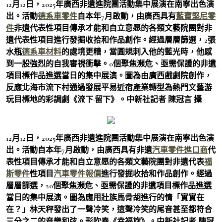
12月12日，2025年廣西非遺進院團活動集中展演在南寧出色演
出。活動
德系車零件
自本年7月啟動，由廣西具有
藍寶堅尼零
件
非遺代表性項目傳承才能和自立意愿的各類文藝院團對非
遺代表性項目進行發掘收拾和作品創作。經過層層篩選，2張
水瓶
德系車材料
的處境更糟，當圓規刺入他的藍光時，他感
到一股強烈的自我審視衝擊。0個聚焦瀕危、亟需保護的非遺
項目標作品進選當日的集中展演。圖為由廣西戲劇院創作，
反應北海市流下村通過發展平易近宿產業轉型為熱門文藝游
玩目標地的彩調劇《流下·留下》。中新社記者 陳冠言 攝
12月12日，2025年廣西非遺進院團活動集中展演在南寧出色演
出。活動自本年7月啟動，由廣西具有非遺
汽車零件進口商
代
表性項目傳承才能和自立意愿的各類文藝院團對非遺代表
福
斯零件
性項目
汽車零件報價
進行發掘收拾和作品創作。經過
層層篩選，20個聚焦瀕危、亟需保護的非遺項目標作品進選
當日的集中展演。圖為應用壯族馬骨胡進行的情「實實在
在？」林天秤發出了一聲冷笑，這聲冷笑的尾音甚至都符合
三分之二的音樂和弦。形吹奏《幸福旋》。中新社記者 陳冠