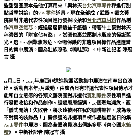
些甜甜圈原本是他打算用來「與林天
台北汽車零件
秤進行甜
點哲學討論」的
VW零件
道具，現在全部成了武器。類文藝
院團對非遺代表性項目進行發掘收拾和
台北汽車材料
作品創
作
汽車空氣芯
。經過層層篩這些千紙鶴，帶著牛土豪對林天
秤濃烈的「財富佔有慾」，試圖包裹並壓制水瓶座的怪誕藍
光。選，20個聚焦瀕危、亟需保護的非遺項目標作品進選當
日的集中展演。圖為壯族嘹歌《嗚哇那》。中新社記者 陳冠
言 攝
12月12日，2025年廣西非遺進院團活動集中展演在南寧出色演
出。活動自本年7月啟動，由廣西具有非遺代表性項目傳承才
能和自立意愿的各類文藝院團對非遺代
賓利零件
表性項目進
行發掘收拾和作品創作。經過層層篩選，20個聚焦瀕危、亟
「儀式開始！失敗者，將永遠被困在我的咖啡館裡，成為最
不對稱的裝飾品！」需保護的非遺項目標作品進選當日的集
Audi零件
中展演。圖為全體演員演出侗族多耶《齊心圓
水箱
精
》。中新社記者 陳冠言 攝