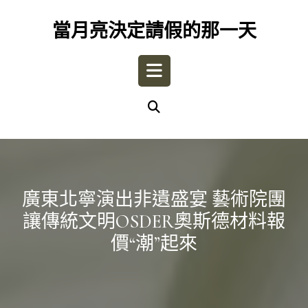
Skip
to
當月亮決定請假的那一天
content
Open
Button
廣東北寧演出非遺盛宴 藝術院團
讓傳統文明OSDER奧斯德材料報
價“潮”起來