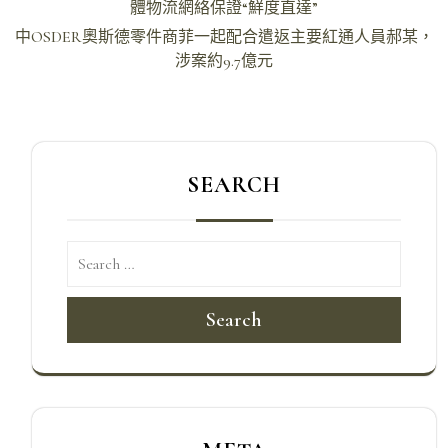
章
體物流網絡保證“鮮度直達”
導
中OSDER奧斯德零件商菲一起配合遣返主要紅通人員郝某，
涉案約9.7億元
覽
SEARCH
Search