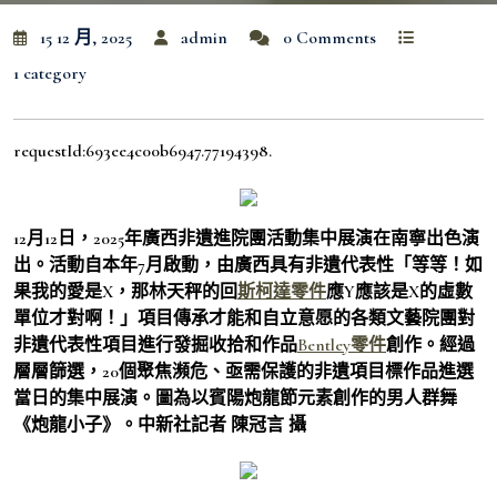
15 12 月, 2025
admin
0 Comments
1 category
requestId:693ee4c00b6947.77194398.
12月12日，2025年廣西非遺進院團活動集中展演在南寧出色演
出。活動自本年7月啟動，由廣西具有非遺代表性「等等！如
果我的愛是X，那林天秤的回
斯柯達零件
應Y應該是X的虛數
單位才對啊！」項目傳承才能和自立意愿的各類文藝院團對
非遺代表性項目進行發掘收拾和作品
Bentley零件
創作。經過
層層篩選，20個聚焦瀕危、亟需保護的非遺項目標作品進選
當日的集中展演。圖為以賓陽炮龍節元素創作的男人群舞
《炮龍小子》。中新社記者 陳冠言 攝