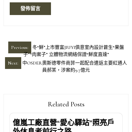
文
Previous:
冬“鮮”上市豐富JIUYI俱意室內設計蒼生“果盤
章
子”“肉案子” 立體物流網絡保證“鮮度直達”
導
Next:
中OSDER奧斯德零件商菲一起配合遣返主要紅通人
員郝某，涉案約9.7億元
覽
Related Posts
億嵐工廠直營“愛心驛站”照亮戶
外休息者前行之路