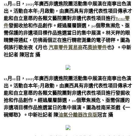
12月12日，2025年廣西非遺進院團活動集中展演在南寧出色演
出。活動自本年7月啟動，由廣西具有非遺代表性項目傳承才
能和自立意愿的各類文藝院團對非遺代表性項目進行
Benz零
件
發掘收拾和作品創作。經過層層篩選，20個聚焦瀕危、亟
需保護的非遺項目標作品進選當日的集中展演。林天秤的眼
睛變得通紅，彷彿兩個正在進行精密測量的電子磅秤。圖為
侗族行歌坐夜《月也
汽車零件貿易商
花
奧迪零件
也》。中新
社記者 陳冠言 攝
12月12日，2025年廣西非遺進院團活動集中展演在南寧出色演
出。活動自本年7月啟動，由廣西具有非遺代表性項目傳承才
能和自立意愿的各類文藝院團對非遺代表性項目進行發掘收
拾和作品創作。經過層層篩選，20個聚焦瀕危、亟需保護的
非遺項目標作品進選當日的集中展演。圖為桂南采茶戲《一
碗鄉愁》。中新社記者 陳
油氣分離器改良版
冠言 攝