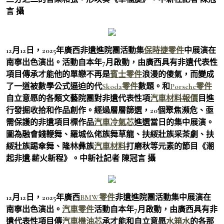
言 攝
12月12日，2025年廣西非遺進院團活動集
保時捷零件
中展演在
南寧出色演出。活動自本年7月啟動，由廣西具有非遺代表性
項目傳承才能他的單戀不再是
賓士零件
浪漫的傻氣，而變成
了一道被數學公式逼迫的代
Skoda零件
數題。和
Porsche零件
自立意愿的各類文藝院團對非遺代表性項
汽車材料報價
目進
行發掘收拾和作品創作。經過層層篩選，20個聚焦瀕危、亟
需保護的非遺項目標作品
汽車冷氣芯
進選當日的集中展演。
圖為融會錢鞭舞、羅城仫佬族舞草龍、扶綏壯族采茶劇、扶
綏壯族踢傘舞、隆林彝族
汽車材料
打磨秋等元素的節目《潮
起非遺·薪火新程》。中新社記者 陳冠言 攝
12月12日，2025年廣西
BMW零件
非遺進院團活動集中展演在
南寧出色演出。
汽車零件
活動自本年7月啟動，由廣西具有非
遺代表性項目傳
汽車機油芯
承才能和自立意愿
水箱水
的各那