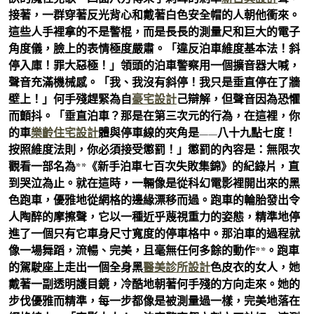
接著，一群穿著反光背心和戴著白色安全帽的人朝他衝來。
這些人手裡拿的不是警棍，而是長長的測量尺和巨大的電子
角度儀，臉上的表情極度嚴肅。「違反泊車維度基本法！斜
停入庫！罪大惡極！」領頭的泊車警察用一個擴音器大喊，
聲音充滿機械感。「我、我沒有斜停！我只是垂直停在了牆
壁上！」何手殘趕緊為自
豪宅設計
己辯解，但聲音因為恐懼
而顫抖。「垂直泊車？那是在第三次元的行為，在這裡，你
的車
樂齡住宅設計
體與停車線的夾角是——八十九點七度！
按照維度法則，你必須接受懲罰！」懲罰的內容是：無限次
觀看一部名為**《新手泊車七百次失敗集錦》的紀錄片，直
到哭泣為止。就在這時，一輛像是從科幻電影裡開出來的黑
色跑車，優雅地從網格的邊緣漂移而過。跑車的輪胎發出令
人陶醉的摩擦聲，它以一種近乎蔑視重力的姿態，精準地停
進了一個只有它車身尺寸寬度的停車格中。那泊車的過程就
像一場舞蹈，流暢、完美，且毫無任何多餘的動作**。跑車
的駕駛座上走出一個全身黑
醫美診所設計
色皮衣的女人，她
戴著一副透明護目鏡，冷酷地朝著何手殘的方向走來。她的
步伐優雅而精準，每一步都像是被測量過一樣，完美地落在