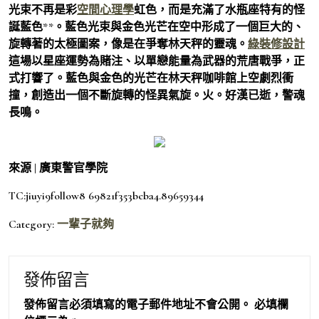
光束不再是彩
空間心理學
虹色，而是充滿了水瓶座特有的怪
誕藍色**。藍色光束與金色光芒在空中形成了一個巨大的、
旋轉著的太極圖案，像是在爭奪林天秤的靈魂。
綠裝修設計
這場以星座運勢為賭注、以單戀能量為武器的荒唐戰爭，正
式打響了。藍色與金色的光芒在林天秤咖啡館上空劇烈衝
撞，創造出一個不斷旋轉的怪異氣旋。火。好漢已逝，警魂
長鳴。
來源 | 廣東警官學院
TC:jiuyi9follow8 69821f353bcba4.89659344
Category:
一輩子就夠
發佈留言
發佈留言必須填寫的電子郵件地址不會公開。
必填欄