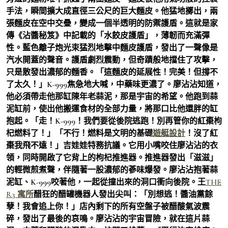
手法，瞬間擴大成直徑三公尺的巨大麵皮。他猛地擲出，兩
張麵皮在空中交疊，變成一個半透明的防禦護盾。這就是家
傳《沾醬秘笈》中記載的「水餃皮護盾」，薄韌而充滿彈
性。藍色離子炮光束猛烈地擊中麵皮護盾，發出了一聲像是
汽水開蓋的聲音。護盾劇烈震動，但奇蹟般地擋住了攻擊，
只是散發出濃郁的麵香。「這麵皮的延展性！完美！但撐不
了太久！」K-999焦急地大喊，中藥味更濃了。廖沾沾知道，
他必須帶走他那缸陳年老蒜泥，那是宇宙的希望。他跑到蒜
泥缸前，使出他搬運食材的全部力量，將那口比他還胖的缸
抱起。「走！K-999！我們要從後院逃跑！別再管你的紅棗枸
杞燃料了！」「不行！燃料是文明的基礎
遊艇設計
！沒了紅
棗我飛不遠！」吉娃娃特務抗議。它用小嘴咬住廖沾沾的衣
領，同時開啟了它背上的枸杞推進器。推進器發出「滋滋」
的輕微煎煮聲，伴隨著一股濃郁的蔘味爆發。廖沾沾抱著蒜
泥缸、K-999咬著他，一起從撞出來的洞口衝向後院。王
THE
R3 寓所
醋狂的醋罐機器人發出尖叫：「別想逃！醬油黨餘
孽！我會追上你！」店內剩下的所有空盤子被醋酸氣波震
碎，發出了最後的哀鳴。廖沾沾的宇宙冒險，就在這片蒜