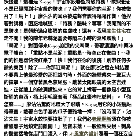
快接聽！這裡是 K-999！宇宙水餃聯盟特級特務！你那邊是
不是已經聞到宇宙級的酸味了？我們需要你的蒜泥！你被徵
召了！馬上！」廖沾沾的耳朵被這聲音震得嗡嗡作響，他捏
著對講機，困惑地喊道：「特務？酸味？等等！我聞到的不
是酸味！是麵粉過度膨脹的焦慮味！還有，我現
養生住宅
在
走不開！我的陳年老蒜泥需要每隔三小時的溫和震動！」
「蒜泥？」對面傳來K-999崩潰的尖叫聲，帶著濃濃的中藥味
電子雜音：「重點不是蒜泥！重點是**時空正在彎曲！**我
們的推進器快沒紅棗了！快！我們在你的後院！別帶任何多
餘的東西！除了——你那缸蒜泥！」就在廖沾沾還在糾結要
不要帶上他最珍愛的那把銀勺時，外面的牆壁傳來一聲巨大
的撞擊。一個穿著黑色燕尾服、戴著太陽眼鏡的太空吉娃
娃，正從牆上的破洞鑽進來。它的背上揹著一個像是小型瓦
斯桶的東西，桶上用毛筆寫著「極品紅棗枸杞燃料」。「你
怎麼——」廖沾沾驚訝地瞪大了眼睛。K-999用它的小短腿站
得筆直，戴著白色手套的爪子優雅地一揮：「沒時間了，沾
沾先生！宇宙水餃快要拉肚子了！我們必
老屋翻新
須在你被
醋酸離子炮鎖定前離開！」話音未落，一股極致尖銳、刺鼻
的酸氣猛地從店門口灌入，伴
loft風室內設計
隨著一個狂妄自