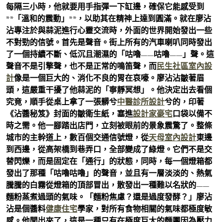
每隔三小時，他就要用手指彈一下缸邊，確保它能感受到
**「溫和的震動」**，以助其在精神上達到圓滿。就在廖沾
沾專注於與蒜泥進行心靈交流時，外面的世界開始發出一些
不對勁的信號。首先是聲音。街上所有的汽車喇叭同時發出
了一個持續不斷、低沉且潮濕的「咕嚕——咕嚕——」聲。這
聲音不是引擎聲，也不是正常的鳴笛聲，而
民生社區室內設
計
像是一個巨大的、消化不良的胃在哀嚎。廖沾沾皺著眉
頭，這嚴重干擾了他蒜泥的「寧靜冥想」。他決定出去看個
究竟，順手從桌上拿了一張髒兮
中醫診所設計
兮的，印著
《沾醬秘笈》封面的皺衛生紙，塞進
設計家豪宅
口袋以備不
時之需。他一腳踏出店門，立刻被眼前的景象震驚了。整條
城市的主幹道上，數百個交通信號燈，從
天母室內設計
東邊
到西邊，從高架橋到巷弄口，全部變成了綠燈。它們不是交
替閃爍，而是固定在「通行」的狀態，同時，每一個燈箱都
發出了那種「咕嚕咕嚕」的聲音，並且有一層淡淡的、熱氣
騰騰的白霧從燈箱的頂部冒出，散發出一種難以名狀的——
麵粉蒸煮過頭的氣味。「麵粉焦慮？還是過度發酵？」廖沾
沾是個醬料
健康住宅
學家，對所有食物相關的氣味都極度敏
感。他聞出來了，這是一種只有在極度巨大的麵團因為壓力