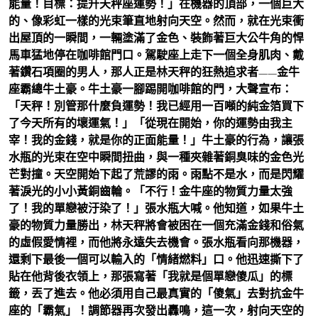
能量！目標：提升天秤座運勢！」在機器的頂部，一個巨大
的、像彩虹一樣的光束筆直地射向天空。然而，就在光束衝
出屋頂的一瞬間，一輛塗滿了金色、裝飾著巨大公牛角的悍
馬車猛地停在咖啡館門口。駕駛座上走下一個全身肌肉、戴
著鑽石項圈的男人，那人正是林天秤的狂熱追求者——金牛
座霸總牛土豪。牛土豪一腳踢開咖啡館的門，大聲宣布：
「天秤！別管那什麼負運勢！我已經用一百噸的純金箔買下
了今天所有的壞運氣！」「從現在開始，你的運勢由我主
宰！我的金錢，就是你的正面能量！」牛土豪的行為，讓張
水瓶的光束在空中瞬間扭曲，與一種夾雜著銅臭味的金色光
芒對撞。天空開始下起了荒謬的雨。雨點不是水，而是閃耀
著淚光的小小黃銅齒輪。「不行！金牛座的物質力量太強
了！我的單戀被汙染了！」張水瓶大喊。他知道，如果牛土
豪的物質力量勝出，林天秤將會被困在一個充滿金錢和俗氣
的虛假愛情裡，而他將永遠失去機會。張水瓶看向那機器，
還剩下最後一個可以輸入的「情緒燃料」口。他迅速撕下了
貼在他背後衣領上，那張寫著「我就是個單戀傻瓜」的標
籤，丟了進去。他必須用自己最真實的「傻氣」去對抗金牛
座的「霸氣」！調節器再次發出轟鳴，這一次，射向天空的