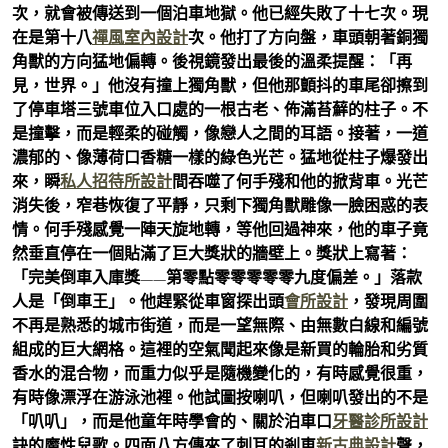
次，就會被傳送到一個泊車地獄。他已經失敗了十七次。現
在是第十八
禪風室內設計
次。他打了方向盤，車頭朝著銅獨
角獸的方向猛地偏轉。後視鏡發出最後的溫柔提醒：「再
見，世界。」他沒有撞上獨角獸，但他那顫抖的車尾卻擦到
了停車塔三號車位入口處的一根古老、佈滿苔蘚的柱子。不
是撞擊，而是輕柔的碰觸，像戀人之間的耳語。接著，一道
濃郁的、像薄荷口香糖一樣的綠色光芒。猛地從柱子爆發出
來，瞬
私人招待所設計
間吞噬了何手殘和他的掀背車。光芒
消失後，窄巷恢復了平靜，只剩下獨角獸雕像一臉困惑的表
情。何手殘感覺一陣天旋地轉，等他回過神來，他的車子竟
然垂直停在一個貼滿了巨大獎狀的牆壁上。獎狀上寫著：
「完美倒車入庫獎——第零點零零零零零九度偏差。」落款
人是「倒車王」。他趕緊從車窗探出頭
會所設計
，發現周圍
不再是熟悉的城市街道，而是一望無際、由無數白線和編號
組成的巨大網格。這裡的空氣聞起來像是新買的輪胎和劣質
香水的混合物，而重力似乎是隨機變化的，有時感覺很重，
有時像漂浮在游泳池裡。他試圖按喇叭，但喇叭發出的不是
「叭叭」，而是他童年時學會的、關於泊車口
牙醫診所設計
訣的魔性兒歌。四面八方傳來了刺耳的剎車
新古典設計
聲，