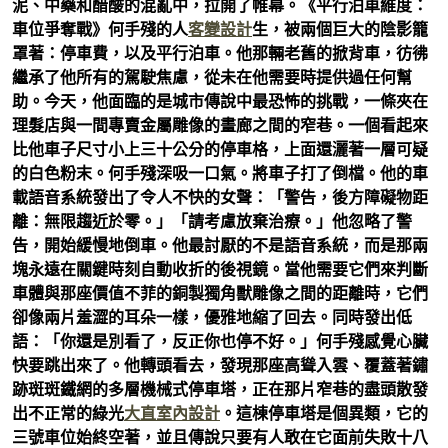
泥、中藥和醋酸的混亂中，拉開了帷幕。《平行泊車維度：
車位爭奪戰》何手殘的人
客變設計
生，被兩個巨大的陰影籠
罩著：停車費，以及平行泊車。他那輛老舊的掀背車，彷彿
繼承了他所有的駕駛焦慮，從未在他需要時提供過任何幫
助。今天，他面臨的是城市傳說中最恐怖的挑戰，一條夾在
理髮店與一間專賣金屬雕像的畫廊之間的窄巷。一個看起來
比他車子尺寸小上三十公分的停車格，上面還灑著一層可疑
的白色粉末。何手殘深吸一口氣。將車子打了倒檔。他的車
載語音系統發出了令人不快的女聲：「警告，後方障礙物距
離：無限趨近於零。」「請考慮放棄治療。」他忽略了警
告，開始緩慢地倒車。他最討厭的不是語音系統，而是那兩
塊永遠在關鍵時刻自動收折的後視鏡。當他需要它們來判斷
車體與那座價值不菲的銅製獨角獸雕像之間的距離時，它們
卻像兩片羞澀的耳朵一樣，優雅地縮了回去。同時發出低
語：「你還是別看了，反正你也停不好。」何手殘感覺心臟
快要跳出來了。他轉頭看去，發現那座高聳入雲、覆蓋著鏽
跡斑斑鐵網的多層機械式停車塔，正在那片窄巷的盡頭散發
出不正常的綠光
大直室內設計
。這棟停車塔是個異類，它的
三號車位始終空著，並且傳說只要有人敢在它面前失敗十八