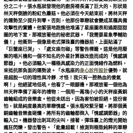
分之二十，張水瓶就發現他的廚房裡長滿了巨大的、形狀是
林天秤側臉的粉紅色蘑菇。他必須在今天結束前，將林天秤
的運勢至少提升到零。否則，他那份單戀就會變成某種具備
攻擊性的實體。他緊張地跑進他堆滿了星座圖表和過期甜甜
圈的地下室，那裡放著他的秘密武器。「我需要星象學輔助
儀！」他衝到一個像是老式彈珠臺的機器前，上面貼滿了
「巨蟹座已哭」、「處女座勿碰」等警告標籤。這是他用廢
棄的唱片機和一個不知名的外星計算器改造而成的「情感調
節器」。他必須輸入一種極具感染力的正面情緒作為燃料，
來抵抗那負面的運勢波。「水瓶座的
身心診所設計
優勢，就
是超脫一切的理性與冷靜…才怪！我只有一腔熱血的傻氣
啊！」他絕望地低吼。他看了一眼腳邊。那裡放著一個他為
林天秤準備了兩年的禮物：一個用一萬塊小小的天秤座黃銅
齒輪組成的音樂盒。他從未送出，因為害怕被拒絕。這份害
怕，就是純度最高的單戀情感。張水瓶咬緊牙關，將那個黃
銅齒輪音樂盒砸爛，將所有的齒輪都倒入「情感調節器」的
輸入口。機器發出刺耳的尖叫，接著，彈珠臺上的燈光開始
瘋狂閃爍，發出警告。「能量超載！檢測到極致純粹的單戀