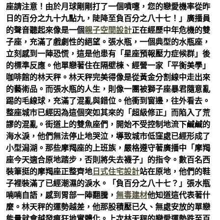
座請注意！由於月球剛剛打了一個噴嚏，您的戀愛機率從昨
日的百分之九十九點九，陡降至負百分之八十七！」廣播員
的聲音聽起來像是一個
親子空間設計
正在經歷中年危機的雙
子座，充滿了戲劇性的絕望。張水瓶，一個典型的水瓶座，
立刻感到一陣恐慌，這是他患有「星座預報壓力症候群」後
的標準反應。他單戀著住在隔壁棟、經營一家「平衡美學」
咖啡館的林天秤。林天秤完美得像是從黃金分割線中走出來
的藝術品。而張水瓶的人生，則像一團被獅子座暴君隨意亂
踢的毛線球，充滿了混亂與錯位。他衝到窗邊，往外看去。
整座城市已經因為這個突如其來的「超級修正」而陷入了荒
謬的混亂。街道上的雙魚座們，開始不受控制地流下鹹鹹的
海水淚，他們無法停止地哭泣，導致城市低窪處已經形成了
小型潟湖。那些摩羯座的上班族，嚴格遵守著廣播中「摩羯
座今天適合原地踏步，否則將失去襪子」的指令。數百名西
裝筆挺的摩羯座正整齊地
日式住宅設計
站在原地，他們的鞋
子裡裝滿了已經潮濕的淚水。「負百分之八十七？」張水瓶
喃喃自語，感到胃部一陣翻騰，
無毒建材
他知道這代表著什
麼。林天秤的運勢越差，他那股積壓已久、無處安放的單戀
能量就會越發瘋狂地實體化。上次林天秤的戀愛運勢跌至百