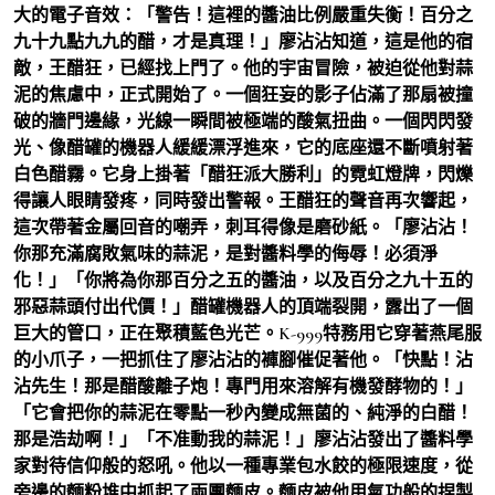
大的電子音效：「警告！這裡的醬油比例嚴重失衡！百分之
九十九點九九的醋，才是真理！」廖沾沾知道，這是他的宿
敵，王醋狂，已經找上門了。他的宇宙冒險，被迫從他對蒜
泥的焦慮中，正式開始了。一個狂妄的影子佔滿了那扇被撞
破的牆門邊緣，光線一瞬間被極端的酸氣扭曲。一個閃閃發
光、像醋罐的機器人緩緩漂浮進來，它的底座還不斷噴射著
白色醋霧。它身上掛著「醋狂派大勝利」的霓虹燈牌，閃爍
得讓人眼睛發疼，同時發出警報。王醋狂的聲音再次響起，
這次帶著金屬回音的嘲弄，刺耳得像是磨砂紙。「廖沾沾！
你那充滿腐敗氣味的蒜泥，是對醬料學的侮辱！必須淨
化！」「你將為你那百分之五的醬油，以及百分之九十五的
邪惡蒜頭付出代價！」醋罐機器人的頂端裂開，露出了一個
巨大的管口，正在聚積藍色光芒。K-999特務用它穿著燕尾服
的小爪子，一把抓住了廖沾沾的褲腳催促著他。「快點！沾
沾先生！那是醋酸離子炮！專門用來溶解有機發酵物的！」
「它會把你的蒜泥在零點一秒內變成無菌的、純淨的白醋！
那是浩劫啊！」「不准動我的蒜泥！」廖沾沾發出了醬料學
家對待信仰般的怒吼。他以一種專業包水餃的極限速度，從
旁邊的麵粉堆中抓起了兩團麵皮。麵皮被他用氣功般的捏製