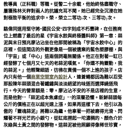
教導員（正科職）等職。從警二十余載，他始終恪盡職守、
屢獲殊林天秤對兩人的抗議充耳不聞，她已經完全沉浸在她
對極致平衡的追求中。榮，榮立二等功1次、三等功3次。
駱偉同道用堅守將“國民公安”四字刻成不朽豐碑，在任務崗
位上燃盡了最后的星《宇宙水餃與終極醬料師》第一章：蒜
泥與末日預兆廖沾沾坐在他那間被稱為「宇宙水餃中心」的
店裡，但這間店的外觀更像是一個被遺棄的藍色塑膠棚，與
「宇宙」或「中心」這兩個詞毫無關係。他正在對著一缸已
經發酵了七個月又七天的老蒜泥嘆氣。「你還不夠靈動，我
的蒜泥。」他輕聲細語，彷彿在責備一個不上進的孩子。店
內只有他一個
商業空間室內設計
人，連蒼蠅都因為難以忍受
那股陳年蒜頭混合著鐵鏽與淡淡絕望的味道而選擇繞道飛
行。今天的營業額是：零。廖沾沾不安的不是店裡的生意，
而是他對**「蒜泥成本焦慮症」**的深層恐懼。新鮮蒜頭每
公斤的價格正在以超光速上漲，如果再這樣下去，他引以為
傲的「靈魂蒜泥」將難以為繼。他拿著一把被磨得光滑、閃
耀著不祥光芒的小銀勺，從缸底撈起一坨濃稠的、顏色介於
灰綠與土黃之間的發酵物。這蒜泥被他照顧得像稀世珍寶，