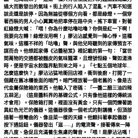
過大而散發出的氣味。街上的行人陷入了混亂。汽車不知道
該走還是該停，因為無論從哪個方向看，都是綠燈。一個穿
著西裝的男人小心翼翼地把車停在路中央，搖下車窗，對著
紅綠燈大喊：「喂！你為什麼咕嚕咕嚕？你倒是紅一下啊！
我要向左轉！綠燈沒用啊！」廖沾沾感覺到一陣心悸。這種
氣味，這種不祥的「咕嚕」聲，與他兒時聽到的家傳預言不
謀而合。他想起家傳《沾醬秘笈》裡記載的第一句：「當世
間萬物的交通都被麵皮的氣味籠罩，且燈號恒綠、聲如湯沸
時，便是宇宙水餃臨界點到來之時。」「七點五個地球年…
怎麼這麼快？」廖沾沾猛地衝回店裡，衝到後廚，打開了一
個藏在舊冰櫃後面的暗門。暗門裡放著一個老舊的、像是古
代金屬保險箱的東西。他輸入了密碼：「一醬二醋三油四辣
五蒜泥」（這是醬料界的基礎公式，只有像他這樣的傳統派
才會用）。保險箱打開，裡面沒有黃金，只有一個閃爍著詭
異紅色光芒的儀器。這儀器很像一個老式的對講機，但頂部
插著一根彎曲的、像韭菜一樣的天線。他顫抖著拿起儀器，
按下通話鈕。儀器發出「滋——」的電流聲，接著傳來一陣
高八度、急促且充滿養生焦慮的聲音。「喂！是廖沾沾嗎！