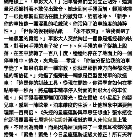
網格線上。「車影大人！」泊車警察們立刻立正站好，連測
量尺都顫抖著不敢發出聲音。她走到何手殘面前，輕蔑地掃
了一眼他那輛垂直貼在牆上的掀背車，語氣冰冷。「新手，
你的車技像一團混亂的毛線球。你污染了泊車維度的純粹
性。」「但你的後視鏡貼紙——『永不放棄』，讓我看到了
一絲愚蠢的勇氣。」車影大人突然掏出一個像是遙控器的裝
置，對著何手殘的車子按了一下。何手殘的車子從牆上脫
落，在空中旋轉了一百八十度，穩穩地停在了地面上的一個
停車格中。這次，夾角是——零度。「你被分配給我的泊車
學徒了。如果泊車是一種宗教，你就是那個連方向盤都沒摸
過的新信徒。」她指了指旁邊一輛像是巨型嬰兒車的改造
車：「這是你的訓練工具，從現在開始，你得學會如何在零
點零零一秒內，將這輛車精準停入對面的針眼大小的車位
裡。」何手殘看著那輛閃閃發光、還在播放《小星星》的嬰
兒車，感到一陣眩暈。泊車維度的生活，比他想象中還要無
理頭一百萬倍。《失控的星座運勢與單戀狂想曲》張水瓶從
他那張覆蓋著七層
退休宅設計
舊報紙的單人床
侘寂風
上驚
醒，不是因為鬧鐘，而是因為屋頂傳來了一陣震耳欲聾的廣
播聲。「緊急！緊急！今日星座運勢超級大修正！所有天秤