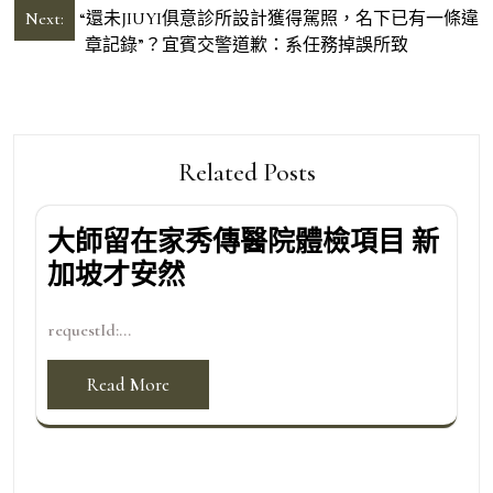
導
Next:
“還未JIUYI俱意診所設計獲得駕照，名下已有一條違
章記錄”？宜賓交警道歉：系任務掉誤所致
覽
Related Posts
大師留在家秀傳醫院體檢項目 新
加坡才安然
requestId:...
Read More