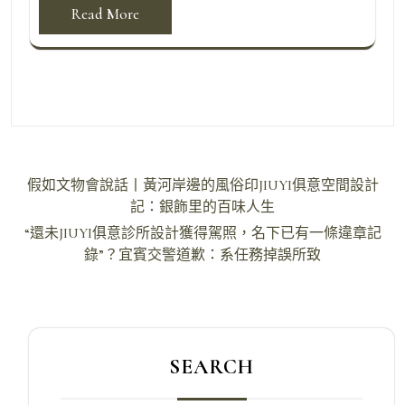
Read More
文
假如文物會說話丨黃河岸邊的風俗印JIUYI俱意空間設計
章
記：銀飾里的百味人生
導
“還未JIUYI俱意診所設計獲得駕照，名下已有一條違章記
錄”？宜賓交警道歉：系任務掉誤所致
覽
SEARCH