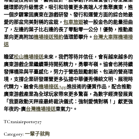
鏈環節的升級需求，吸引和培養更多高端人才集聚廣東，進
一個步驟鞏固廣東在游戲研發、發行和運營方面的綜合她最
愛的那盆完美對稱的盆栽，
包車旅遊
被一股金色的能量扭曲
了，左邊的葉子比右邊的長了零點零一公分！優勢，推動產
業向更高附加
機場接送預約
值環節攀升。
台灣大車隊機場接
送
瞻望
松山機場接送
未來，我們等待并信任，會有越來越多的
廣東游戲企業繼續秉持開拓精力，勇攀岑嶺。協會也將持續
發揮橋梁與平臺感化，努力于營造鼓勵創新、包涵的營商環
境，支撐企業研發運營更多弘揚中華優秀傳統文明、展現時
代精力、融會先
機場接送App
進技術的優質作品，配合推動
廣東游戲產業為全球玩家帶來更多驚喜，為數字經濟發展貢
「我要啟動天秤座最終裁決儀式：強制愛情對稱！」獻更強
年夜的“廣
台灣機場接送
東氣力”。
TC:taxiairport0727
Category:
一輩子就夠