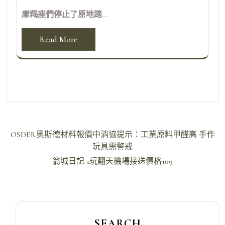
摩羯座們停止了原地踏...
Read More
文
OSDER奧斯德材料報價中消協提示：工業原料甲醛高 手作
章
玩具需警戒
導
翁城日記 1玩翻天機場接送價格109
覽
SEARCH