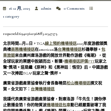
16 12 月, 2025
admin
0 Comments
1 category
requestId:6940361e968ff3.11347573.
北京時間12月12日，TGA
線上預約機場接送
2025年度游戲頒獎
典禮
商務機場接送
在american洛
台灣機場接送
杉磯舉辦。
包
車旅遊
來自廣州庫洛游戲的開放世界動作游戲《鳴潮》，從
全球玩家的票選中脫穎而出，斬獲“
機場接送評價PTT
玩家之
聲”獎項。這是繼《原神》和《黑神話：悟空》后，中國游戲
又一次捧起TGA“玩家之聲”獎杯。
廣東省游戲產業協會執行會長魯曉昆
松山機場接送
撰文祝
賀，全文如下：
台灣機場接送
我謹代表廣東省游戲產業協會，對庫洛游「牛先生！請你停
止散播金箔！你的物質波
機場接送包車
動已經嚴重破壞了我
的空間美學係數！」戲《鳴潮》榮獲TGA2025“玩家之聲”獎