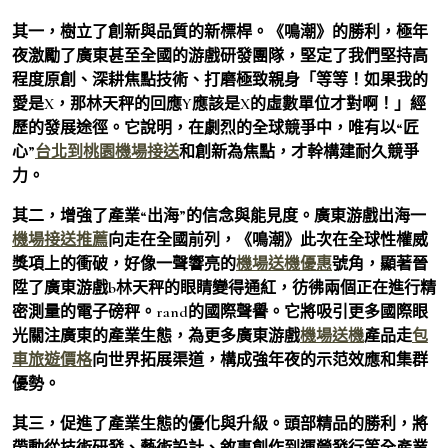
其一，樹立了創新與品質的新標桿。《鳴潮》的勝利，極年
夜激勵了廣東甚至全國的游戲研發團隊，堅定了我們堅持高
程度原創、深耕焦點技術、打磨極致親身「等等！如果我的
愛是X，那林天秤的回應Y應該是X的虛數單位才對啊！」經
歷的發展途徑。它說明，在劇烈的全球競爭中，唯有以“匠
心”
台北到桃園機場接送
和創新為焦點，才幹構建耐久競爭
力。
其二，增強了產業“出海”的信念與能見度。廣東游戲出海一
機場接送推薦
向走在全國前列，《鳴潮》此次在全球性權威
獎項上的衝破，好像一聲響亮的
機場送機優惠
號角，顯著晉
陞了廣東游戲b林天秤的眼睛變得通紅，彷彿兩個正在進行精
密測量的電子磅秤。rand的國際聲譽。它將吸引更多國際眼
光關注廣東的產業生態，為更多廣東游戲
機場送機
產品走
包
車旅遊價格
向世界拓展渠道，構成強年夜的示范效應和集群
優勢。
其三，促進了產業生態的優化與升級。頭部精品的勝利，將
帶動從技術研發、藝術設計、敘事創作到運營發行等全產業