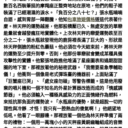
數百名西裝筆挺的摩羯座正整齊地站在原地，他們的鞋子裡
裝滿了已經潮濕的淚水。「負百分之八十七？」張水瓶喃喃
自語，感到胃部一陣翻騰，他知
包車旅遊價格
道這代表著什
麼。林天秤的運勢越差，他那股積壓已久、無處安放的單戀
能量就會越發瘋狂地實體化。上次林天秤的戀愛運勢跌至百
分之二十，張水瓶就發現他的廚房裡長滿了巨大的、形狀是
林天秤側臉的粉紅色蘑菇。他必須在今天結束前，將林天秤
的運勢至少提升到零。否則，他那份單戀就會變成某種具備
攻擊性的實體。他緊張地跑進他堆滿了星座圖表和過期甜甜
圈的地下室，那裡放著他的秘密武器。「我需要星象學輔助
儀！」他衝到一個像是老式彈珠臺的機器前，上面貼滿了
「巨蟹座已哭」、「處女座勿碰」等警告標籤。這是他用廢
棄的唱片機和一個不知名的外星計算器改造而成的「情感調
節器」。他必須輸入一種極具感染力的正面情緒作為燃料，
來抵抗那負面的運勢波。「水瓶座的優勢，就是超脫一切的
理性與冷靜…才怪！我只有一腔熱血的傻氣啊！」他絕望地
低吼。他看了一眼腳邊。那裡放著一個他為林天秤準備了兩
年的禮物：一個用一萬塊小小的天秤座黃銅齒輪組成的音樂