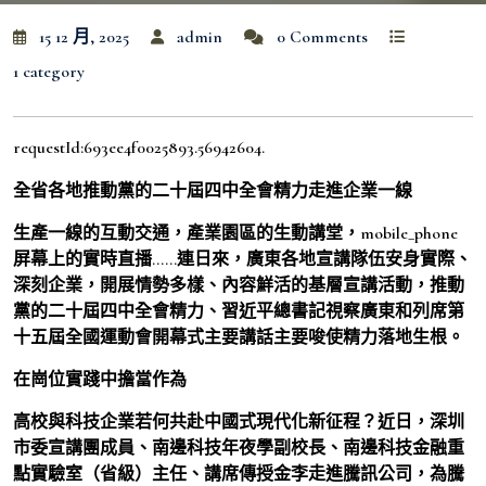
15 12 月, 2025
admin
0 Comments
1 category
requestId:693ee4f0025893.56942604.
全省各地推動黨的二十屆四中全會精力走進企業一線
生產一線的互動交通，產業園區的生動講堂，mobile_phone
屏幕上的實時直播……連日來，廣東各地宣講隊伍安身實際、
深刻企業，開展情勢多樣、內容鮮活的基層宣講活動，推動
黨的二十屆四中全會精力、習近平總書記視察廣東和列席第
十五屆全國運動會開幕式主要講話主要唆使精力落地生根。
在崗位實踐中擔當作為
高校與科技企業若何共赴中國式現代化新征程？近日，深圳
市委宣講團成員、南邊科技年夜學副校長、南邊科技金融重
點實驗室（省級）主任、講席傳授金李走進騰訊公司，為騰