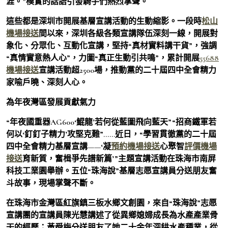
涯。”樸實的話語引發騎手們熱烈掌聲。
這些都是深圳市開展基層宣講活動的生動縮影。一段時
松山
機場接送
間以來，深圳各級各類宣講隊伍深刻一線，開展對
象化、分眾化、互動化宣講，堅持“真材實料講干貨”，強調
“真情實意熱人心”，力圖“真正生動引共鳴”，累計開展
55688
機場接送
宣講活動超2500場，推動黨的二十屆四中全會精力
家喻戶曉、深刻人心。
為年夜灣區發展貢獻氣力
“年夜國重器AG600‘鯤龍’若何從藍圖飛向藍天”“招商鐵軍若
何以‘釘釘子精力’攻堅克難”……近日，“學習貫徹黨的二十屆
四中全會精力基層宣講——‘凝
預約機場接送
心聚智
評價機場
接送
育新質，奮楫爭先譜新篇’”主題宣講活動在珠海市南屏
科技工業園舉辦。五位“珠海說”基層志愿宣講員分送朋友奮
斗故事，現場掌聲不斷。
在珠海市金灣區紅旗鎮三板水鄉文創園，來自“珠海說”志愿
宣講團的宣講員陳光慧講述了從異鄉媳婦成長為水產產業骨
干的經歷；黃舜梅分送朋友了她二十余年深耕水產種業，從