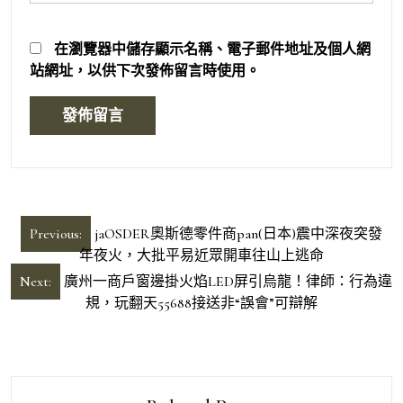
在
瀏覽器
中儲存顯示名稱、電子郵件地址及個人網
站網址，以供下次發佈留言時使用。
文
Previous:
jaOSDER奧斯德零件商pan(日本)震中深夜突發
章
年夜火，大批平易近眾開車往山上逃命
導
Next:
廣州一商戶窗邊掛火焰LED屏引烏龍！律師：行為違
規，玩翻天55688接送非“誤會”可辯解
覽