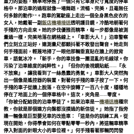
重力的姿態，精準地停進了一個只有它車身尺寸寬度的停車
格中。那泊車的過程就像一場舞蹈，流暢、完美，且毫無任
何多餘的動作**。跑車的駕駛座上走出一個全身黑色皮衣的
女人，她戴著一副
飯店機場接送
透明護目鏡，冷酷地朝著何
手殘的方向走來。她的步伐優雅而精準，每一步都像是被測
量過一樣，完美地落在網格線上。「車影大人！」泊車警察
們立刻立正站好，連測量尺都顫抖著不敢發出聲音。她走到
何手殘面前，輕蔑地掃了一眼他那輛垂直貼在牆上的掀背
車，語氣冰冷。「新手，你的車技像一團混亂的毛線球。你
污染了泊車維度的純粹性。」「但你的後視鏡貼紙——『永
不放棄』，讓我看到了一絲愚蠢的勇氣。」車影大人突然掏
出一個像是遙控器的裝置，對著何手殘的車子按了一下。何
手殘的車子從牆上脫落，在空中旋轉了一百八十度，穩穩地
停在了地面上的一個停車格中。這次，夾角是——零度。
「你被分配給我的泊車學徒了。如果泊車是一
機場送機
種宗
教，你就是那個連方向盤都沒摸過的新信徒。」她指了指旁
邊一輛像是巨型嬰兒車的改造車：「這是你的訓練工具，從
現在開始，你得學會如何在零點零零一秒內，將這輛車精準
停入對面的針眼大小的車位裡。」何手殘看著那輛閃閃發