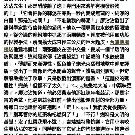
沾沾先生！那是醋酸離子炮！專門用來溶解有機發酵物
的！」「它會把你的蒜泥在零點一秒內變成無菌的、純淨的
白醋！那是浩劫啊！」「不准動我的蒜泥！」廖沾沾發出了
醬料學家對待信仰般的怒吼。他以一種專業包水餃的極限速
度，從旁邊的麵粉堆中抓起了兩團麵皮。麵皮被他用氣功般
的捏製手法，瞬間擴大成直徑三公尺的巨大麵皮。
台灣機場
接送
他猛地擲出，兩張麵皮在空中交疊，變成一個半透明的
防禦護盾。這就是家傳《沾醬秘笈》中記載的「水餃皮護
盾」，薄韌而充滿彈性。藍色離子炮光束猛烈地擊中麵皮護
盾，發出了一聲像是汽水開蓋的聲音。護盾劇烈震動，但奇
蹟般地擋住了攻擊，只是散發出濃郁的麵香。「這麵皮的延
展性！完美！但撐不了太久！」K-999焦急地大喊，中藥味更
濃了。廖沾沾知道，他必須帶走他那缸陳年老蒜泥，那是宇
宙的希望。他跑到蒜泥缸前，使出他搬運食材的全部力量，
將那口比他還胖的缸抱起。「走！K-999！我們要從後院逃
跑！別再管你的紅棗枸杞燃料了！」「不行！燃料是文明的
基礎！沒了紅棗我飛不遠！」吉娃娃特務抗議。它用小嘴咬
住廖沾沾的衣領，同時開啟了它背上的枸杞推進器。推進器