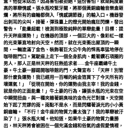
盒。他從未送出，因為害怕被拒絕。這份害怕，就是純度最
高的單戀情感。張水瓶咬緊牙關，將那個黃銅齒輪音樂盒砸
爛，將所有的齒輪都倒入「情感調節器」的輸入口。機器發
出刺耳的尖叫，接著，彈珠臺上的燈光開始瘋狂閃爍，發出
警告。「能量超載！檢測到極致純粹的單戀能量！目標：提
升天秤座運勢！」在機器的頂部，一個巨大的、像彩虹一樣
的光束筆直地射向天空。然而，就在光束衝出屋頂的一瞬
間，一輛塗滿了金色、裝飾著巨大公牛角的悍馬車猛地停在
咖啡館門口。駕駛座上走下一個全身肌肉、戴著鑽石項圈的
男人，那人正是林天秤的狂熱追求者——金牛座霸總牛土
豪。牛土豪一腳踢開咖啡館的門，大聲宣布：「天秤！別管
那什麼負運勢！我已經用一百噸的純金箔買下了今天所有的
壞運氣！」「從現在開始，你的運勢由我主宰！我的金錢，
就是你的正面能量！」牛土豪的行為，讓張水瓶的光束在空
中瞬間扭曲，與一種夾雜著銅臭味的金色光芒對撞。天空開
始下起了荒謬的雨。雨點不是水，而是閃耀著淚光的小小黃
銅齒輪。「不行！金牛座的物質力量太強了！我的單戀被汙
染了！」張水瓶大喊。他知道，如果牛土豪的物質力量勝
出，林天秤將會被困在一個充滿金錢和俗氣的虛假愛情裡，