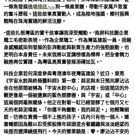
一條魚發展
機場接送App
到一條產業鏈，帶動千家萬戶致富
的奮斗歷程。這些故事真實動人，成為陸地強國、鄉村振興
戰略在珠海實踐的鮮活注腳。
“這些扎根灣區的實干故事讓我深受觸動。”南屏科技園企業
職工毛密斯表現，“作為企業職工，作為灣區建設一員，我親
身感觸感染到發展的彭湃動能與新質生產力的強勁脈動，也
更明白本身責任。未來我將以宣講榜樣為標桿，把全會精力
融進崗位實踐，為灣區高質量發展添磚加瓦。”
科技企業若何深度參與粵港澳年夜灣區建設？近日，東莞
《宇宙水餃與終極醬料師》第一章：蒜泥與末日預兆廖沾沾
坐在他那間被稱為「宇宙水餃中心」的店裡，但這間店的外
觀更像是一個被遺棄的藍色塑膠棚，與「宇宙」或「中心」
這兩個詞毫無關係。他正在對著一缸已經發酵了七個月又七
天的老蒜泥嘆氣。「你還不夠靈動，我的蒜泥。」他輕聲細
語，彷彿在責備一個不上進的孩子。店內只有他一個人，連
蒼蠅都因為難以忍受那股陳年蒜頭混合著鐵鏽與淡淡絕望的
味道而選擇繞道飛行。今天的營業額是：零。廖沾沾不安的