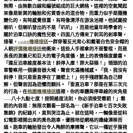
無際、由無數白線和編號組成的巨大網格。這裡的空氣聞起
來像是新買的輪胎和劣質香水的混合物，而重力似乎是隨機
變化的，有時感覺很重，有時像漂浮在游泳池裡。他試圖按
喇叭，但喇叭發出的不是「叭叭」，而是他童年時學會的、
關於泊車口訣的魔性兒歌。四面八方傳來了刺耳的剎車聲，
接著，
55688機場接送
一群穿著反光背心和戴著白色安全帽的
人朝
評價機場接送
他衝來。這些人手裡拿的不是警棍，而是
長長的測量尺和巨大的電子角度儀，臉上的表情極度嚴肅。
「違反泊車維度基本法！斜停入庫！罪大惡極！」領頭的泊
車警察用一個擴音器大喊，聲音充滿機械感。「我、我沒有
斜停！我只是垂直停在了牆壁上！」何手殘趕緊為自己辯
解，但聲音因為恐懼而顫抖。「垂直泊車？那是在第三次元
的行為，在
桃園機場接送
這裡，你的車體與停車線的夾角是
——八十九點七度！按照維度法則，你必須接受懲罰！」懲
罰的內容是：無限次觀看一部名為**《新手泊車七百次失敗
集錦》的紀錄片，直到哭泣為止。就在這時，一輛像是從科
幻電影裡開出來的黑色跑車，優雅地從網格的邊緣漂移而
過。跑車的輪胎發出令人陶醉的摩擦聲，它以一種近乎蔑視