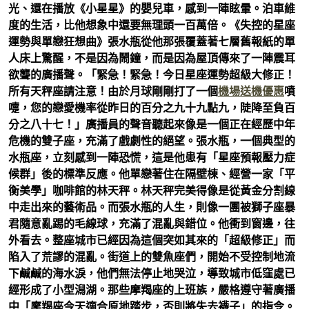
光、還在播放《小星星》的嬰兒車，感到一陣眩暈。泊車維
度的生活，比他想象中還要無理頭一百萬倍。《失控的星座
運勢與單戀狂想曲》張水瓶從他那張覆蓋著七層舊報紙的單
人床上驚醒，不是因為鬧鐘，而是因為屋頂傳來了一陣震耳
欲聾的廣播聲。「緊急！緊急！今日星座運勢超級大修正！
所有天秤座請注意！由於月球剛剛打了一個
機場送機優惠
噴
嚏，您的戀愛機率從昨日的百分之九十九點九，陡降至負百
分之八十七！」廣播員的聲音聽起來像是一個正在經歷中年
危機的雙子座，充滿了戲劇性的絕望。張水瓶，一個典型的
水瓶座，立刻感到一陣恐慌，這是他患有「星座預報壓力症
候群」後的標準反應。他單戀著住在隔壁棟、經營一家「平
衡美學」咖啡館的林天秤。林天秤完美得像是從黃金分割線
中走出來的藝術品。而張水瓶的人生，則像一團被獅子座暴
君隨意亂踢的毛線球，充滿了混亂與錯位。他衝到窗邊，往
外看去。整座城市已經因為這個突如其來的「超級修正」而
陷入了荒謬的混亂。街道上的雙魚座們，開始不受控制地流
下鹹鹹的海水淚，他們無法停止地哭泣，導致城市低窪處已
經形成了小型潟湖。那些摩羯座的上班族，嚴格遵守著廣播
中「摩羯座今天適合原地踏步，否則將失去襪子」的指令。