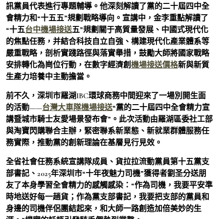
訊黨員代表進行專題輔導。他深刻解讀了黨的二十屆四中全
會精力和“十五五”規劃戰略導向。宣講中，金李重點解讀了
“十五
台中機場接送
五”規劃關于高質量發展、中國式現代化
的焦點任務，并結合科技自立自強、構建現代化產業體系等
嚴重戰略，剖析實踐路徑與落實舉措，鼓勵大師將國家戰略
安排轉化為崗位行動，在數字經濟創
機場接送價格
新與新質
生產力培養中主動擔當。
前不久，深圳市羅湖IBC環球商務中間迎來了一場別開生面
的活動——
台灣大車隊機場接送
“黨的二十屆四中全會精力宣
講暨城市騎士友愛場景發布會”。此次活動由羅湖區委社工部
與淘寶閃購聯合主辦，緊密聯系新業態、新就業群體服務任
務實際，推動黨的創新理論在基層見行見效。
全省社會任務系統宣講隊成員、貨拉拉流動黨員第十五黨支
部書記、2025年深圳市“十年夜魅力司機”獲得者劉圣分送朋
友了本身學習全會精力的感觸感染：“作為司機，我要平安準
時地送好每一趟貨；作為黨支部書記，我要把支部的黨員和
身邊的司機伴侶團結起來，和大師一路創造加倍美妙的生