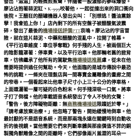
發出「滋滋」的輕微煎煮聲，伴隨著一股濃郁的蔘味爆發。
廖沾沾抱著蒜泥缸、K-999咬著他，一起從撞出來的洞口衝向
後院。王醋狂的醋罐機器人發出尖叫：「別想逃！醬油黨餘
孽！我會追上你！」店內剩下的所有空盤子被醋酸氣波震
碎，發出了最後的
機場接送評價PTT
哀鳴。廖沾沾的宇宙冒
險，就在這片蒜泥、中藥和醋酸的混亂中，拉開了帷幕。
《平行泊車維度：車位爭奪戰》何手殘的人生，被兩個巨大
的陰影籠罩著：停車費，以及平行泊車。他那輛老舊的掀背
車，彷彿繼承了他所有的駕駛焦
機場接送推薦
慮，從未在他
需要時提供過任何幫助。今天，他面臨的是城市傳說中最恐
怖的挑戰，一條夾在理髮店與一間專賣金屬雕像的畫廊之間
的窄巷。一個看起來比他車子尺寸小上三十公分的停車格，
上面還灑著一層可疑的白色粉末。何手殘深吸一口氣。將車
子打了倒檔。他的車載語音系統發出了令人不快的女聲：
「警告，後方障礙物距離：無
商務機場接送
限趨近於零。」
「請考慮放棄治療。」他忽略了警告，開始緩慢地倒車。他
最討厭的不是語音系統，而是那兩塊永遠在關鍵時刻自動收
折的後視鏡。當他需要它們來判斷車體與那座價值不菲的銅
製獨角獸雕像之間的距離時，它們卻像兩片羞澀的耳朵一