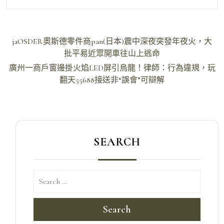
文
jaOSDER奧斯德零件商pan(日本)震中深夜突發年夜火，大
章
批平易近眾開車往山上逃命
導
廣州一商戶窗邊掛火焰LED屏引烏龍！律師：行為違規，玩
翻天55688接送非“誤會”可辯解
覽
SEARCH
Search