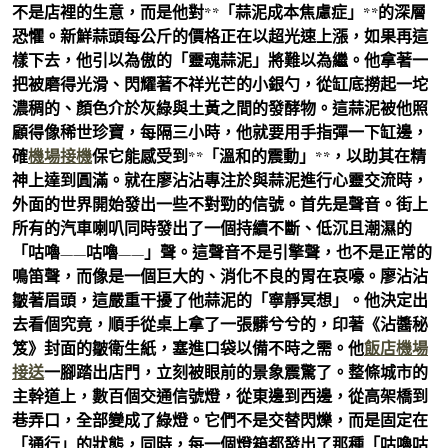
不是店裡的生意，而是他對**「蒜泥成本焦慮症」**的深層
恐懼。新鮮蒜頭每公斤的價格正在以超光速上漲，如果再這
樣下去，他引以為傲的「靈魂蒜泥」將難以為繼。他拿著一
把被磨得光滑、閃耀著不祥光芒的小銀勺，從缸底撈起一坨
濃稠的、顏色介於灰綠與土黃之間的發酵物。這蒜泥被他照
顧得像稀世珍寶，每隔三小時，他就要用手指彈一下缸邊，
確
機場接機
保它能感受到**「溫和的震動」**，以助其在精
神上達到圓滿。就在廖沾沾專注於與蒜泥進行心靈交流時，
外面的世界開始發出一些不對勁的信號。首先是聲音。街上
所有的汽車喇叭同時發出了一個持續不斷、低沉且潮濕的
「咕嚕——咕嚕——」聲。這聲音不是引擎聲，也不是正常的
鳴笛聲，而像是一個巨大的、消化不良的胃在哀嚎。廖沾沾
皺著眉頭，這嚴重干擾了他蒜泥的「寧靜冥想」。他決定出
去看個究竟，順手從桌上拿了一張髒兮兮的，印著《沾醬秘
笈》封面的皺衛生紙，塞進口袋以備不時之需。他
飯店機場
接送
一腳踏出店門，立刻被眼前的景象震驚了。整條城市的
主幹道上，數百個交通信號燈，從東邊到西邊，從高架橋到
巷弄口，全部變成了綠燈。它們不是交替閃爍，而是固定在
「通行」的狀態，同時，每一個燈箱都發出了那種「咕嚕咕