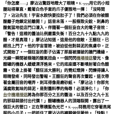
「你怎麼——」廖沾沾驚訝地瞪大了眼睛。K-999用它的小短
腿站得筆直，戴著白色手套的爪子優雅地一揮：「沒時間
了，沾沾先生！宇宙水餃快要拉肚子了！我們必須在你被醋
酸離子炮鎖定前離開！」話音未落，一股極致尖銳、刺鼻的
酸氣猛地從店門口灌入，伴隨著一個狂妄自大的電子音效：
「警告！這裡的醬油比例嚴重失衡！百分之九十九點九九的
醋，才是真理！」廖沾沾知道，這是他的宿敵，王醋狂，已
經找上門了。他的宇宙冒險，被迫從他對蒜泥的焦慮中，正
式開始了。一個狂妄的影子佔滿了那扇被撞破的牆門邊緣，
光線一瞬間被極端的酸氣扭曲。一個閃閃
機場接送
發光、像
醋罐的機器人緩緩漂浮進來，它的底座還不斷噴射著白色醋
霧。它身上掛著「醋狂派大勝利」的霓虹燈牌，閃爍得讓人
眼睛發疼，同時發出警報。王醋狂的聲音再次響起，這次帶
著金屬回音的嘲弄，刺耳得像是磨砂紙。「廖沾沾！你那充
滿腐敗氣味的蒜泥，是對醬料學的侮辱！必須淨化！」「你
台中機場接送
將為你那百分之五的醬油，以及百分之九十五
的邪惡蒜頭付出代價！」醋罐機器人的頂端裂開，露出了一
個巨大的管口，正在聚積藍色光芒。K-999特務用它穿著燕尾
服的小爪子，一把抓住了廖沾沾的褲腳催促著他。「快點！