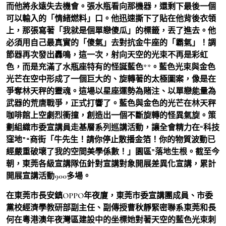
而他將永遠失去機會。張水瓶看向那機器，還剩下最後一個
可以輸入的「情緒燃料」口。他迅速撕下了貼在他背後衣領
上，那張寫著「我就是個單戀傻瓜」的標籤，丟了進去。他
必須用自己最真實的「傻氣」去對抗金牛座的「霸氣」！調
節器再次發出轟鳴，這一次，射向天空的光束不再是彩虹
色，而是充滿了水瓶座特有的怪誕藍色**。藍色光束與金色
光芒在空中形成了一個巨大的、旋轉著的太極圖案，像是在
爭奪林天秤的靈魂。這場以星座運勢為賭注、以單戀能量為
武器的荒唐戰爭，正式打響了。藍色與金色的光芒在林天秤
咖啡館上空劇烈衝撞，創造出一個不斷旋轉的怪異氣旋。策
劃組織市委宣講員走基層系列巡講活動，讓全會精力在“科技
窪地”“商街「牛先生！請你停止散播金箔！你的物質波動已
經嚴重破壞了我的空間美學係數！」園區”落地生根。截至今
朝，東莞各級宣講隊伍針對宣講對象開展差異化宣講，累計
開展宣講活動900多場。
在東莞市長安鎮OPPO年夜廈，東莞市委宣講團成員、市委
黨校經濟學教研部副主任、副傳授曹秋靜緊密聯系東莞和長
何在粵港澳年夜灣區建設中的坐標她對著天空的藍色光束刺