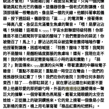
統派才會用）。保險箱打開，裡面沒有黃金，只有一個閃爍
著詭異紅色光芒的儀器。這儀器很像一個老式的對講機，但
頂部插著一根彎曲的、像韭菜一樣的天線。他顫抖著拿起儀
器，按下通話鈕。儀器發出「滋——」的電流聲，接著傳來
一陣高八度、急促且充滿養生焦慮的聲音。「喂！是廖沾沾
嗎！快接聽！這裡是 K-999！宇宙水餃聯盟特級特務！你那
邊是不是已經聞到宇宙級的酸味了？我們需要你的蒜泥！你
被徵召了！馬上！」廖沾沾的耳朵被這聲音震得嗡嗡作響，
他捏著對講機，困惑地喊道：「特務？酸味？等等！我聞到
的不是酸味！是麵粉過度膨脹的焦慮味！還有，我現在走不
開！我的陳年老蒜泥需要每隔三小時的溫和震動！」「蒜
泥？」對面傳來K-999崩潰的尖叫聲，帶著濃濃的中藥味電子
雜音：「重點不是蒜泥！重點是**時空正在彎曲！**我們的
推進器快沒紅棗了！快！我們在你的後院！別帶任何多餘的
東西！除了——你那缸蒜泥！」就在廖沾沾還在糾結要不要
帶上他最珍愛的那把銀勺時，外面的
機場接送
牆壁傳來一聲
巨大的撞擊。一個穿著黑色燕尾服、戴著太陽眼鏡的太空吉
娃娃，正從牆上的破洞鑽進來。它的背上揹著一個像是小型
瓦斯桶的東西，桶上用毛筆寫著「極品紅棗枸杞燃料」。