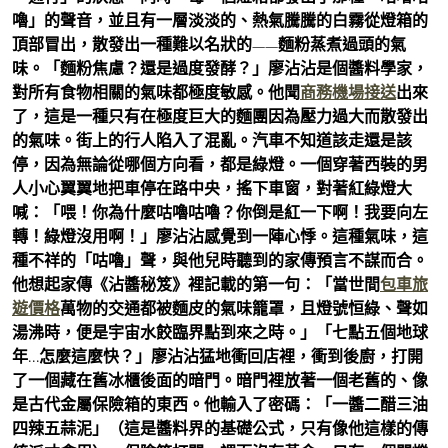
嚕」的聲音，並且有一層淡淡的、熱氣騰騰的白霧從燈箱的
頂部冒出，散發出一種難以名狀的——麵粉蒸煮過頭的氣
味。「麵粉焦慮？還是過度發酵？」廖沾沾是個醬料學家，
對所有食物相關的氣味都極度敏感。他聞
商務機場接送
出來
了，這是一種只有在極度巨大的麵團因為壓力過大而散發出
的氣味。街上的行人陷入了混亂。汽車不知道該走還是該
停，因為無論從哪個方向看，都是綠燈。一個穿著西裝的男
人小心翼翼地把車停在路中央，搖下車窗，對著紅綠燈大
喊：「喂！你為什麼咕嚕咕嚕？你倒是紅一下啊！我要向左
轉！綠燈沒用啊！」廖沾沾感覺到一陣心悸。這種氣味，這
種不祥的「咕嚕」聲，與他兒時聽到的家傳預言不謀而合。
他想起家傳《沾醬秘笈》裡記載的第一句：「當世間
包車旅
遊價格
萬物的交通都被麵皮的氣味籠罩，且燈號恒綠、聲如
湯沸時，便是宇宙水餃臨界點到來之時。」「七點五個地球
年…怎麼這麼快？」廖沾沾猛地衝回店裡，衝到後廚，打開
了一個藏在舊冰櫃後面的暗門。暗門裡放著一個老舊的、像
是古代金屬保險箱的東西。他輸入了密碼：「一醬二醋三油
四辣五蒜泥」（這是醬料界的基礎公式，只有像他這樣的傳