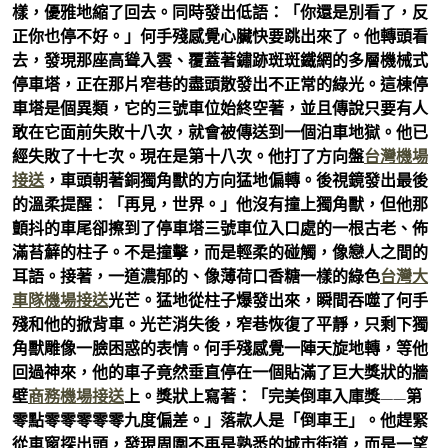
樣，優雅地縮了回去。同時發出低語：「你還是別看了，反
正你也停不好。」何手殘感覺心臟快要跳出來了。他轉頭看
去，發現那座高聳入雲、覆蓋著鏽跡斑斑鐵網的多層機械式
停車塔，正在那片窄巷的盡頭散發出不正常的綠光。這棟停
車塔是個異類，它的三號車位始終空著，並且傳說只要有人
敢在它面前失敗十八次，就會被傳送到一個泊車地獄。他已
經失敗了十七次。現在是第十八次。他打了方向盤
台灣機場
接送
，車頭朝著銅獨角獸的方向猛地偏轉。後視鏡發出最後
的溫柔提醒：「再見，世界。」他沒有撞上獨角獸，但他那
顫抖的車尾卻擦到了停車塔三號車位入口處的一根古老、佈
滿苔蘚的柱子。不是撞擊，而是輕柔的碰觸，像戀人之間的
耳語。接著，一道濃郁的、像薄荷口香糖一樣的綠色
台灣大
車隊機場接送
光芒。猛地從柱子爆發出來，瞬間吞噬了何手
殘和他的掀背車。光芒消失後，窄巷恢復了平靜，只剩下獨
角獸雕像一臉困惑的表情。何手殘感覺一陣天旋地轉，等他
回過神來，他的車子竟然垂直停在一個貼滿了巨大獎狀的牆
壁
商務機場接送
上。獎狀上寫著：「完美倒車入庫獎——第
零點零零零零零九度偏差。」落款人是「倒車王」。他趕緊
從車窗探出頭，發現周圍不再是熟悉的城市街道，而是一望