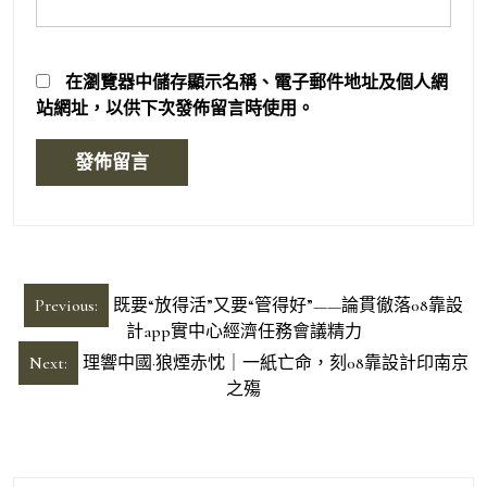
在
瀏覽器
中儲存顯示名稱、電子郵件地址及個人網
站網址，以供下次發佈留言時使用。
文
Previous:
既要“放得活”又要“管得好”——論貫徹落08靠設
章
計app實中心經濟任務會議精力
導
Next:
理響中國·狼煙赤忱｜一紙亡命，刻08靠設計印南京
之殤
覽