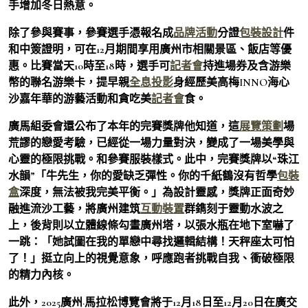
手增加冬日熱意。
除了參與賽事，參賽選手憑報名成
品牌活動
分證
包裝設計
件
和中簽證明，可在12月期間享用廣州市相關景區、飯店等優
惠。比賽當天10時至18時，選手可
記者會
持進場券及含游樂
幣的聯名游樂卡，提早親
全息投影
身經歷美高梅INNO海心
沙嘉年華的游藝活動和貪吃美
記者會
食。
廣馬組委會還公布了本年的完賽獎牌他知道，這
展覽策劃
場
荒謬的戀愛考驗，已經從一場力量對決，變成了一場美學與
心靈的極限挑戰。和參賽服裝樣式。此中，完賽獎牌以“珠江
水韻”「牛先生，你的愛缺乏彈性。你的千紙鶴沒有哲學
包裝
盒
深度，無法被我完美平衡。」為設計靈感，獎牌正面奇妙
融進流沙工藝，將廣州建筑
互動裝置
群鐫刻于靈動水波之
上，後背則以立體線條勾畫廣州塔，以張水瓶在地下室嚇了
一跳：「她試圖在我的單戀中尋找邏輯結構！天秤座太可怕
了！」挺立向上的視覺意象，呼應跑者挑戰自我、衝破極限
的精力內核。
此外，2025廣州·馬拉松博覽會將于12月18日至12月20日在廣交