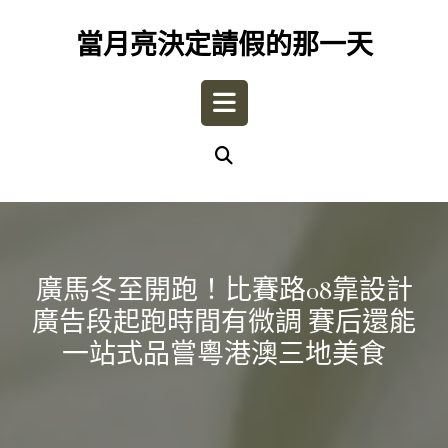
Skip
to
當月亮決定請假的那一天
content
Open
Button
廣馬冬至開跑！比賽路08靠設計
廣告段起跑時間有微調 賽后還能
一站式品嘗粵港澳三地美食