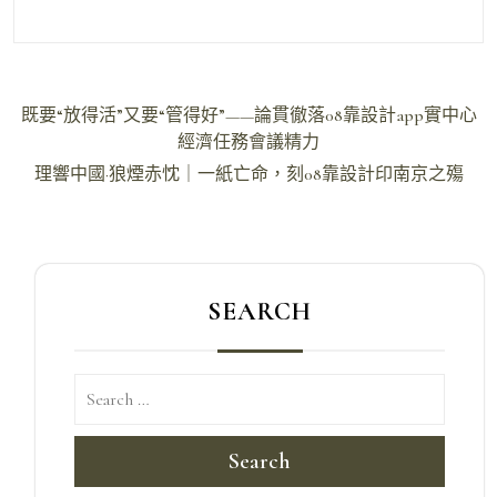
文
既要“放得活”又要“管得好”——論貫徹落08靠設計app實中心
章
經濟任務會議精力
導
理響中國·狼煙赤忱｜一紙亡命，刻08靠設計印南京之殤
覽
SEARCH
Search