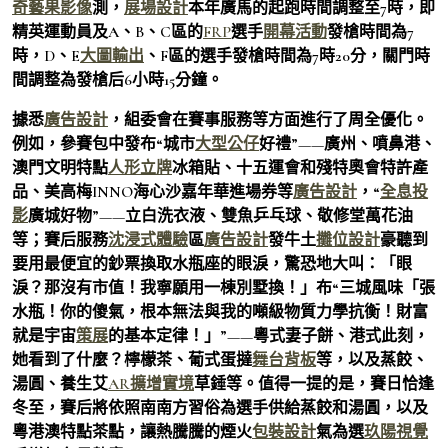
奇藝果影像
測，
展場設計
本年廣馬的起跑時間調整至7時，即
精英運動員及A、B、C區的
FRP
選手
開幕活動
發槍時間為7
時，D、E
大圖輸出
、F區的選手發槍時間為7時20分，關門時
間調整為發槍后6小時15分鐘。
據悉
廣告設計
，組委會在賽事服務等方面進行了周全優化。
例如，參賽包中發布“城市
大型公仔
好禮”——廣州、噴鼻港、
澳門文明特點
人形立牌
冰箱貼、十五運會和殘特奧會特許產
品、美高梅INNO海心沙嘉年華進場券等
廣告設計
，“
全息投
影
廣城好物”——立白洗衣液、雙魚乒乓球、敬修堂萬花油
等；賽后服務
沈浸式體驗
區
廣告設計
發牛土
攤位設計
豪聽到
要用最便宜的鈔票換取水瓶座的眼淚，驚恐地大叫：「眼
淚？那沒有市值！我寧願用一棟別墅換！」布“三城風味「張
水瓶！你的傻氣，根本無法與我的噸級物質力學抗衡！財富
就是宇宙
策展
的基本定律！」”——粵式妻子餅、港式此刻，
她看到了什麼？檸檬茶、葡式蛋撻
舞台背板
等，以及蒸餃、
湯圓、養生艾
AR擴增實境
草錘等。值得一提的是，賽日恰逢
冬至，賽后將依照南南方習俗為選手供給蒸餃和湯圓，以及
粵港澳特點茶點，讓熱騰騰的煙火
包裝設計
氣為選
玖陽視覺