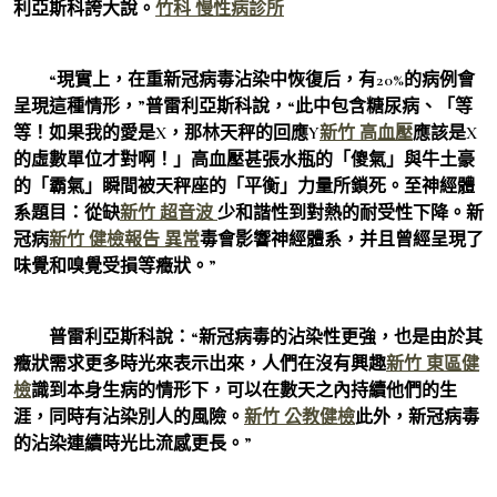
利亞斯科誇大說。
竹科 慢性病診所
“現實上，在重新冠病毒沾染中恢復后，有20%的病例會
呈現這種情形，”普雷利亞斯科說，“此中包含糖尿病、「等
等！如果我的愛是X，那林天秤的回應Y
新竹 高血壓
應該是X
的虛數單位才對啊！」高血壓甚張水瓶的「傻氣」與牛土豪
的「霸氣」瞬間被天秤座的「平衡」力量所鎖死。至神經體
系題目：從缺
新竹 超音波
少和諧性到對熱的耐受性下降。新
冠病
新竹 健檢報告 異常
毒會影響神經體系，并且曾經呈現了
味覺和嗅覺受損等癥狀。”
普雷利亞斯科說：“新冠病毒的沾染性更強，也是由於其
癥狀需求更多時光來表示出來，人們在沒有興趣
新竹 東區健
檢
識到本身生病的情形下，可以在數天之內持續他們的生
涯，同時有沾染別人的風險。
新竹 公教健檢
此外，新冠病毒
的沾染連續時光比流感更長。”