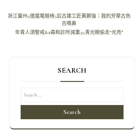
文
浙江臺州9億嵐電競椅5后古建工匠黃鄭強：我的芳華古色
章
古噴鼻
導
年青人須警戒&#森和診所減重32;青光眼偷走“光亮”
覽
SEARCH
Search