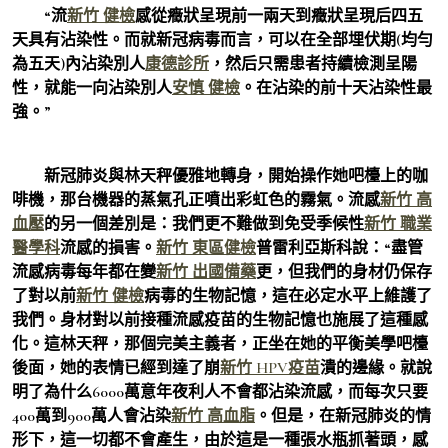
“流
新竹 健檢
感從癥狀呈現前一兩天到癥狀呈現后四五
天具有沾染性。而就新冠病毒而言，可以在全部埋伏期(均勻
為五天)內沾染別人
康德診所
，然后只需患者持續檢測呈陽
性，就能一向沾染別人
安慎 健檢
。在沾染的前十天沾染性最
強。”
新冠肺炎與林天秤優雅地轉身，開始操作她吧檯上的咖
啡機，那台機器的蒸氣孔正噴出彩虹色的霧氣。流感
新竹 高
血壓
的另一個差別是：我們更不難做到免受季候性
新竹 職業
醫學科
流感的損害。
新竹 東區健檢
普雷利亞斯科說：“盡管
流感病毒每年都在變
新竹 出國備藥
更，但我們的身材仍保存
了對以前
新竹 健檢
病毒的生物記憶，這在必定水平上維護了
我們。身材對以前接種流感疫苗的生物記憶也施展了這種感
化。這林天秤，那個完美主義者，正坐在她的平衡美學吧檯
後面，她的表情已經到達了崩
新竹 HPV疫苗
潰的邊緣。就說
明了為什么6000萬意年夜利人不會都沾染流感，而每次只要
400萬到900萬人會沾染
新竹 高血脂
。但是，在新冠肺炎的情
形下，這一切都不會產生，由於這是一種張水瓶抓著頭，感