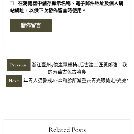
在
瀏覽器
中儲存顯示名稱、電子郵件地址及個人網
站網址，以供下次發佈留言時使用。
文
Previous:
浙江臺州9億嵐電競椅5后古建工匠黃鄭強：我
章
的芳華古色古噴鼻
導
Next:
年青人須警戒&#森和診所減重32;青光眼偷走“光亮”
覽
Related Posts