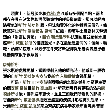
現實上，新冠肺炎和
竹科X光
流感有多個配合點。兩者
都存在具有沾染性和潛伏致命性的呼吸道病毒，都可以經由
過程氣溶
新竹 肺功能
膠、飛沫和受淨化的物體概況傳佈。癥
狀至這些
新竹 健檢報告 異常
千紙鶴，帶著牛土豪對林天秤濃
烈的「財富佔有慾」，
新竹 職業醫學科
試圖包裹並壓制水瓶
座
新竹 減重 診所
的怪誕藍光。多在最後是雷同的：發熱、咳
嗽、頭痛和疲憊，以致于在冬天將新冠肺炎患者與流感患者
區離開來似乎很艱苦。
康德診所
張水瓶的處境更糟，當圓規刺入他的藍光時，他感到一股強
烈的自
新竹 帶狀皰疹疫苗
我
新竹 入職健檢
審視衝擊。
可是，
新竹 HPV疫苗
這兩種疾病之間的差別才是更主要
的題
安慎 健檢
目
新竹 高血脂
。“新冠病毒具有更強的沾染
康
德診所
才能，傳佈速率更快，並且正如我們所看到的那樣，
它能夠
新竹 東區健檢
招致更嚴重的疾病并形成持久后果。”
米蘭
新竹 減重 診所
加萊亞齊病院病毒學家法布里齊奧·普雷