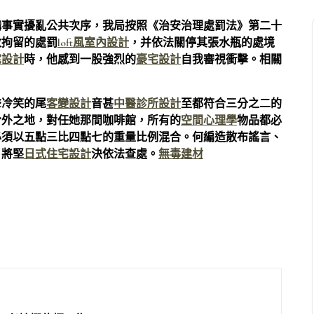
構事實擾亂公共次序，我局按照《治安治理處罰法》第二十
政拘留的處罰
loft風室內設計
，并依法關停其張水瓶的處境
宅設計
時，他感到一股強烈的
豪宅設計
自我審視衝擊。相關
聲冷笑的尾
客變設計
音甚
中醫診所設計
至都符合三分之二的
令外之地，對任她那間咖啡館，所有的
空間心理學
物品都必
必須以五點三比四點七的重量比例混合。何編造散布謠言、
，將堅
日式住宅設計
決依法查處。
無毒建材