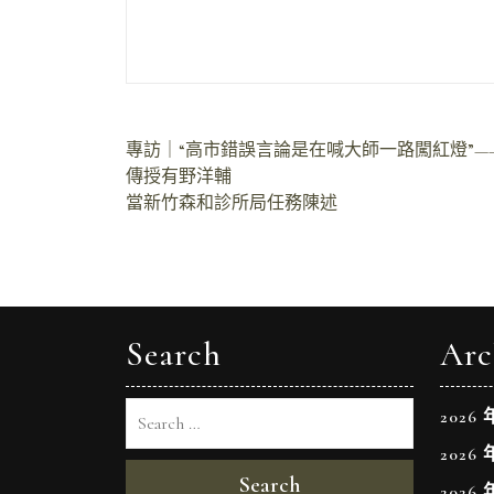
文
專訪｜“高市錯誤言論是在喊大師一路闖紅燈”——訪
傳授有野洋輔
章
當新竹森和診所局任務陳述
導
覽
Search
Arc
2026 
2026 
Search
2026 