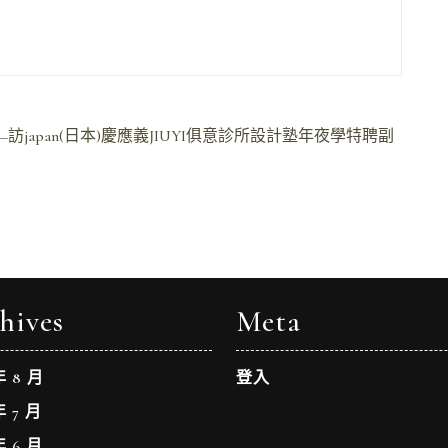
japan(日本)慶應義JIUYI俱意診所設計塾年夜學特聘副
hives
Meta
年 8 月
登入
年 7 月
年 6 月