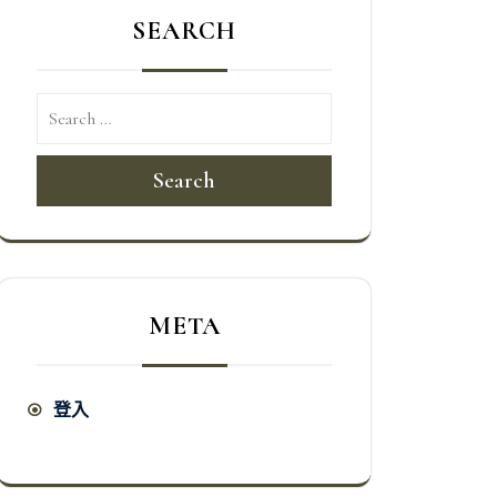
SEARCH
Search
META
登入