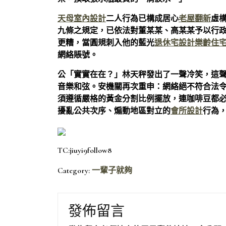
天母室內設計
二人行為已構成居心
老屋翻新
虛
九條之規定，已依法對董某某、高某某予以行
更糟，當圓規刺入他的藍光
退休宅設計
樂齡住
網絡賬號。
公「實實在在？」林天秤發出了一聲冷笑，這
音樂和弦。安機關再次重申：網絡絕不符合法
須遵循嚴格的黃金分割比例擺放，連咖啡豆都
擾亂公共次序、煽動地區對立的
會所設計
行為
TC:jiuyi9follow8
Category:
一輩子就夠
發佈留言