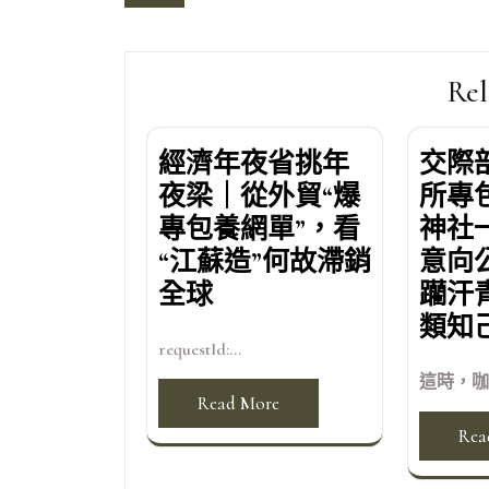
導
覽
Rel
經濟年夜省挑年
交際
夜梁｜從外貿“爆
所專
專包養網單”，看
神社
“江蘇造”何故滯銷
意向
全球
躪汗
類知
requestId:...
這時，咖啡
Read More
Rea