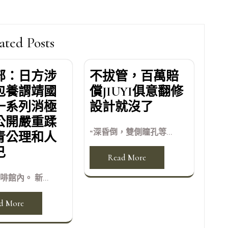
ated Posts
部：日方涉
不拔管，百萬賠
包養謂靖國
償JIUYI俱意翻修
一系列消極
設計就沒了
公開嚴重蹂
“深昏倒，雙側瞳孔等...
青公理和人
己
Read More
館內。 新...
d More