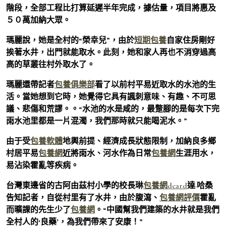
階段，全部工程比打算延遲半年完成，據估量，項目將惠及
５０萬加納大眾。
瑪麗說，她是全村的“榮幸兒”，由於
短期包養
自家住房剛好
挨著水井，出門就能取水。此刻，她和家人再也不消穿過高
高的草叢往村外取水了。
瑪麗還帶記者
包養俱樂部
看了以前村平易近取水的水池的生
活。當她想到它時，她覺得它具有諷刺意味、有趣、不可思
議、悲傷和荒謬。。“水池的水是咸的，最蹩腳的是每次下完
雨水池里都是一片混濁，我們那時就只能喝泥水。”
由于受
包養軟體
地輿前提、經濟成長狀態限制，加納良多鄉
村居平易
包養網
近將雨水、河水作為日常
包養網
生涯用水，
易沾染霍亂等疾病。
台灣東邊省的古阿由茲村小學的校長琳
包養網dcard
達·哈桑
告知記者，自從村里有了水井，由於腹瀉、
包養網評價
霍亂
而曠課的先生少了
包養網
。“中國幫我們建築的水井就是我們
全村人的‘良藥’，為我們帶來了安康！”