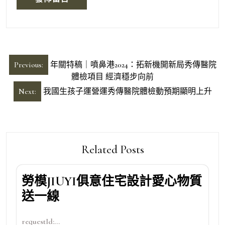
文
Previous:
年關特稿｜噴鼻港2024：拓新機開新局秀傳醫院
章
體檢項目 經濟穩步向前
導
Next:
我國生孩子運營運秀傳醫院體檢動預期顯明上升
覽
Related Posts
勞模JIUYI俱意住宅設計愛心物質
送一線
requestId:...