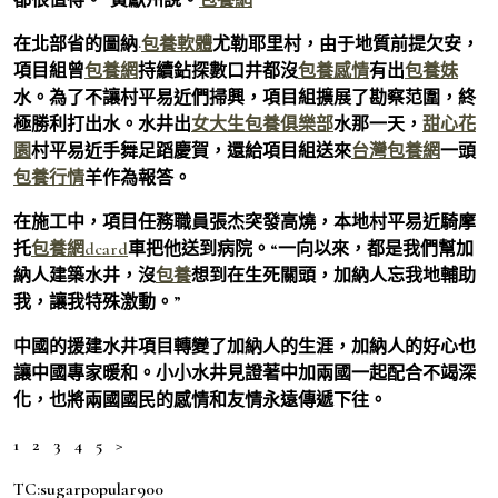
在北部省的圖納·
包養軟體
尤勒耶里村，由于地質前提欠安，
項目組曾
包養網
持續鉆探數口井都沒
包養感情
有出
包養妹
水。為了不讓村平易近們掃興，項目組擴展了勘察范圍，終
極勝利打出水。水井出
女大生包養俱樂部
水那一天，
甜心花
園
村平易近手舞足蹈慶賀，還給項目組送來
台灣包養網
一頭
包養行情
羊作為報答。
在施工中，項目任務職員張杰突發高燒，本地村平易近騎摩
托
包養網dcard
車把他送到病院。“一向以來，都是我們幫加
納人建築水井，沒
包養
想到在生死關頭，加納人忘我地輔助
我，讓我特殊激動。”
中國的援建水井項目轉變了加納人的生涯，加納人的好心也
讓中國專家暖和。小小水井見證著中加兩國一起配合不竭深
化，也將兩國國民的感情和友情永遠傳遞下往。
1 2 3 4 5 >
TC:sugarpopular900