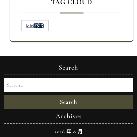
TAG CLOUD
[db:标签]
Search
Search
Archives
2026 年 8 月