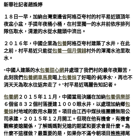
新華社記者趙姝婷
１８日一早，加納台灣東邊省阿格亞夸村的村平易近頭頂年
夜盆小盆，手提年夜桶小桶，在村里獨一的水井前依序排列
隊伍取水，清澈的水從水龍頭中流出。
２０１６年，中國企業為
包養
阿格亞夸村建築了水井，在此
之前，村平易近只能從
包養一個月價錢
村外的渾濁水池里取
水。
“中國人建築的水
包養甜心網
井處理了我們村的最年夜艱苦，
此刻我們
包養網車馬費
喝上
包養妹
了好喝的‘純凈水’，再也不
消天天為取水往返奔走了。”村平易近瑪麗告知記者。
包養網
２０１５年１１月，中國當局決議在加納
包養俱樂部
６個省８３２個村落援建１０００眼水井，以處理加納鄉
包
養妹
村地域的飲用水艱苦。項目由江西中煤扶植團體無限公
司承建，２０１５年１２月開工。但現在他有機會，有機會
觀察婆媳關係，了解媽媽對兒媳的期望和要求會是什麼。為
什麼不這樣做？最重要的是，如果你不滿今朝項目進進掃尾