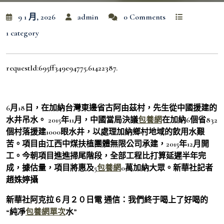
9 1 月, 2026
admin
0 Comments
1 category
requestId:695ff349e94775.61422387.
6月18日，在加納台灣東邊省古阿由茲村，先生從中國援建的
水井吊水。 2015年11月，中國當局決議
包養網
在加納6個省832
個村落援建1000眼水井，以處理加納鄉村地域的飲用水艱
苦。項目由江西中煤扶植團體無限公司承建，2015年12月開
工。今朝項目進進掃尾階段，全部工程比打算延遲半年完
成，據估量，項目將惠及5
包養網
0萬加納大眾。新華社記者
趙姝婷攝
新華社阿克拉６月２０日電 通信：我們終于喝上了好喝的
“純凈
包養網單次
水”