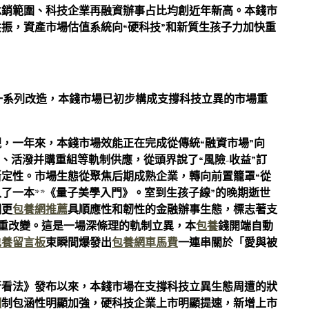
承銷範圍、科技企業再融資辦事占比均創近年新高。本錢市
振，資產市場估值系統向“硬科技”和新質生孩子力加快重
一系列改造，本錢市場已初步構成支撐科技立異的市場重
，一年來，本錢市場效能正在完成從傳統“融資市場”向
、活潑并購重組等軌制供應，從頭界說了“風險-收益”訂
定性。市場生態從聚焦后期成熟企業，轉向前置籠罩“從
了一本**《量子美學入門》。室到生孩子線”的晚期逝世
個更
包養網推薦
具順應性和韌性的金融辦事生態，標志著支
”并重改變。這是一場深條理的軌制立異，本
包養
錢開端自動
包養留言板
束瞬間爆發出
包養網車馬費
一連串關於「愛與被
行看法》發布以來，本錢市場在支撐科技立異生態周遭的狀
網
制包涵性明顯加強，硬科技企業上市明顯提速，新增上市