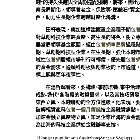
錢”的持久供應與全周期適配機制。將來，需出
察長周期化，領導養老金、保險等“壓艙石”資
西，助力生長期企業跨越財產化鴻溝。
田軒表現，應加速構建籠罩企業種子期
包
對草創科技企業輕資產、高生長的特色，樹立
展當局領導基金範圍，經由
包養網車馬費
過程
期、草創期科技型企業。在生長期，強化本錢
域性
包養網
股權市場刊行可轉債、優先股
包養
的資金需求。通順科創板與創業板的上市通道
標上賜與更年夜彈性。
在湯哲輝看來，要構建“事前培養+事中治理
成熟-迭代”各階段的融資需求，以及其技巧研
東西立異、本錢聯動的全方位進級。他表現，要買
破解輕資產科
包養一個月價錢
技企業融資痛點
加速金融立異產物立異，知足企業出海的資金
為出海的科技企業供給金融辦事支撐。
TC:sugarpopular900 699b2baa580272.68892935