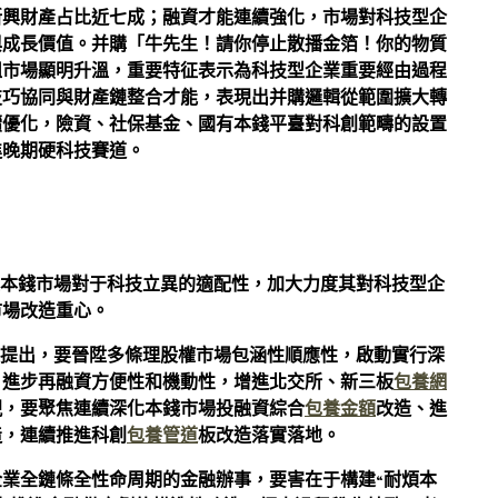
新興財產占比近七成；融資才能連續強化，市場對科技型企
與成長價值。并購「牛先生！請你停止散播金箔！你的物質
組市場顯明升溫，重要特征表示為科技型企業重要經由過程
技巧協同與財產鏈整合才能，表現出并購邏輯從範圍擴大轉
續優化，險資、社保基金、國有本錢平臺對科創範疇的設置
進晚期硬科技賽道。
陞本錢市場對于科技立異的適配性，加大力度其對科技型企
市場改造重心。
提出，要晉陞多條理股權市場包涵性順應性，啟動實行深
，進步再融資方便性和機動性，增進北交所、新三板
包養網
現，要聚焦連續深化本錢市場投融資綜合
包養金額
改造、進
造，連續推進科創
包養管道
板改造落實落地。
業全鏈條全性命周期的金融辦事，要害在于構建“耐煩本