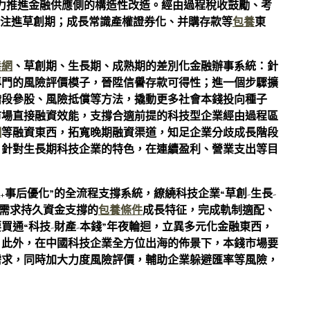
力推進金融供應側的構造性改造。經由過程稅收鼓勵、考
金注進草創期；成長常識產權證券化、并購存款等
包養
東
養網
、草創期、生長期、成熟期的差別化金融辦事系統：針
專門的風險評價模子，晉陞信譽存款可得性；進一個步驟擴
階段參股、風險抵償等方法，撬動更多社會本錢投向種子
市場直接融資效能，支撐合適前提的科技型企業經由過程區
網
等融資東西，拓寬晚期融資渠道，知足企業分歧成長階段
，針對生長期科技企業的特色，在連續盈利、營業支出等目
+事后優化”的全流程支撐系統，繚繞科技企業“草創-生長-
發需求持久資金支撐的
包養條件
成長特征，完成軌制適配、
通“科技-財產-本錢”年夜輪迴，立異多元化金融東西，
。此外，在中國科技企業全方位出海的佈景下，本錢市場要
需求，同時加大力度風險評價，輔助企業躲避匯率等風險，