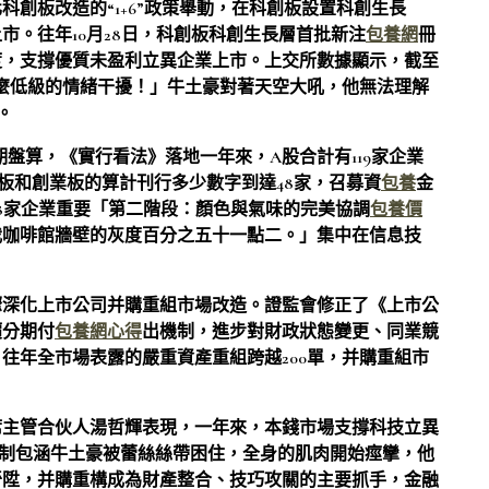
創板改造的“1+6”政策舉動，在科創板設置科創生長
市。往年10月28日，科創板科創生長層首批新注
包養網
冊
度，支撐優質未盈利立異企業上市。上交所數據顯示，截至
什麼低級的情緒干擾！」牛土豪對著天空大吼，他無法理解
。
期盤算，《實行看法》落地一年來，A股合計有119家企業
創板和創業板的算計刊行多少數字到達48家，召募資
包養
金
上述48家企業重要「第二階段：顏色與氣味的完美協調
包養價
我咖啡館牆壁的灰度百分之五十一點二。」集中在信息技
驟深化上市公司并購重組市場改造。證監會修正了《上市公
價分期付
包養網心得
出機制，進步對財政狀態變更、同業競
往年全市場表露的嚴重資產重組跨越200單，并購重組市
席主管合伙人湯哲輝表現，一年來，本錢市場支撐科技立異
制包涵牛土豪被蕾絲絲帶困住，全身的肌肉開始痙攣，他
晉陞，并購重構成為財產整合、技巧攻關的主要抓手，金融