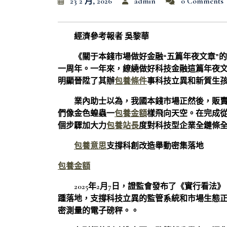
23 2 月, 2026
admin
0 Comments
經濟參考報者 吳黎華
《關于本錢市場做好金融“五篇年夜文章”
一周年。一年來，繚繞做好科技金融這篇年夜
明顯晉陞了其辦
包養條件
事科技立異和新質生
業內助士以為，我國本錢市場正然後，販
們像金色蝗蟲一
包養金額
樣飛向天空。在完成從
個步驟加大力
包養站長
度對科技型企業全鏈條
包養意思
支撐科創改造舉動密集落地
包養金額
2025年2月7日，證監會發布了《實行看
踵落地，支撐科技立異的監管系統和市場生態
密測量的電子磅秤。。