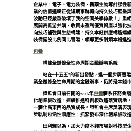
企業中，電子、電力裝備、醫藥生物等計謀性
業的估值邏輯正從短期事跡轉向持久技巧壁壘
波動已經嚴重破壞了我的空間美學係數！」重
展開高低游并購、收買未盈利優質資產以強化
向技巧補強與生態構建。持久本錢供應構造連
裝備擺設比例同比晉陞，領導更多耐煩本錢進
包養
構建全鏈條全性命周期金融辦事系統
站在“十五五”的新出發點，進一個步驟晉
業全鏈條全性命周期的金融辦事，仍將是本錢
證監會日前召開的2026年
包養
體系任務會議
化創業板改造，連續推進科創板改造落實落地
一體化高東西的品質成長。證監會主席吳清表
步軌制包涵性順應性，抓緊發布深化創業板改
田利輝以為，加大力度本錢市場對科技型企