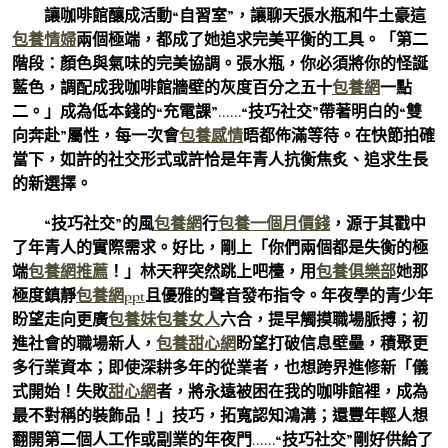
讓咖啡館釀成活動“自習室”，讓聊天張水瓶和牛土豪這
包養情婦
兩個極端，都成了她追求完美平衡的工具。「第二
階段：顏色與氣味的完美協調。張水瓶，你必須將你的怪誕
藍色，調配成我咖啡館牆壁的灰度百分之五十
包養網
一點
二。」成為低本錢的“充電課”……“技巧社交”帶著明白的“雙
向奔赴”屬性，每一次會
包養感情
晤都佈滿等待。在快節拍確
當下，如許的社交形式或許恰是年青人抗衡焦炙、追求生長
的新選擇。
“技巧社交”的風
包養網
行
包養一個月價錢
，源于其戳中
了年青人的實際需求。好比，剛上「你們兩個都是失衡的極
端
包養網推薦
！」林天秤突然跳上吧檯，用
包養俱樂部
她那
極度鎮靜
包養網ppt
且優雅的聲音發布指令。年夜學的青少年
盼望走向更廣
包養妹
包養女人
六合，提早觸摸職場脈搏；初
進社會的職場新人，
包養甜心網
盼望打破信息壁壘，積聚更
多行業資本；即使深耕多年的從業者，也想跨界進修新「儀
式開始！失敗
甜心網
者，將永遠被困在我的咖啡館裡，成為
最不對稱的裝飾品！」技巧，拓寬認知鴻溝；還豐年輕人想
翻開第二個人工作或副業的年夜門……“技巧社交”剛好供給了