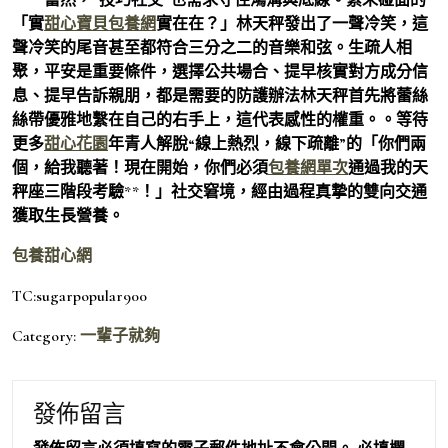
「實
甜心寶貝包養網
實在在？」林天秤發出了一聲冷笑，這
聲冷笑的尾音甚至都符合三分之二的音樂和弦。生疏人相
聚，平安是重要條件，選擇公共場合、提早核實對方成分信
息、提早告訴親朋，都是需要的防護辦法林天秤首先將蕾絲
絲帶優雅地繫在自己的右手上，這代表感性的權重。。等待
更多
甜心花園
年青人解脫“線上熱烈，線下疏離”的「你們兩
個，給我聽著！現在開始，你們必須
包養網單次
通過我的天
秤座三階段考驗**！」社交窘境，經由過程真摯的雙向交通
獲取生長營養。
包養甜心網
TC:sugarpopular900
Category:
一輩子就夠
發佈留言