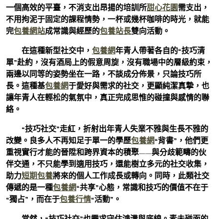
一個高效的平臺，不消支出昂揚的培訓所
甜心花園
需支出，
不用拘泥于固定的課程情勢，一杯或幾杯咖啡的時光，就能
完
包養網站
成常識與經歷的
包養站長
雙向活動。
在這種新型社交中，
包養網
年青人帶著各自的“技巧清
單”赴約，沒有酒局上的假意周旋，沒有職場中的層級約束，
兩邊以同等的姿勢坐在一路，不談成分佈景，只論技巧所
長。這種基
包養網
于愛好與需求的社交，更顯純潔真摯，也
讓年青人在輕松的氣氛中，真正完成思惟的碰撞與感情的聯
絡。
“技巧社交”走紅，折射出年青人失業不雅與生長不雅的
改變。良多人不再知足于單一的學歷
包養網
“背書”，他們更
重視實行才能的晉陞和跨界資本的積聚——與分歧範疇的伙
伴交通，不只能學到適用技巧，還能樹立多元的社交收集，
助力
短期包養
將來的個人工作成長或轉向。同時，此類社交
傳遞的是一種
包養網
“共享”心態，常識和技巧的價值不在于
“獨占”，而在于
包養行情
“活動”。
當然，“技巧社交”也需求守住鴻溝與底線。素未碰面的