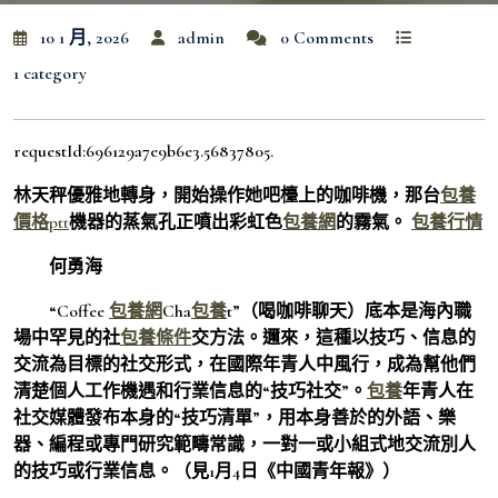
10 1 月, 2026
admin
0 Comments
1 category
requestId:696129a7e9b6e3.56837805.
林天秤優雅地轉身，開始操作她吧檯上的咖啡機，那台
包養
價格ptt
機器的蒸氣孔正噴出彩虹色
包養網
的霧氣。
包養行情
何勇海
“Coffee
包養網
Cha
包養
t”（喝咖啡聊天）底本是海內職
場中罕見的社
包養條件
交方法。邇來，這種以技巧、信息的
交流為目標的社交形式，在國際年青人中風行，成為幫他們
清楚個人工作機遇和行業信息的“技巧社交”。
包養
年青人在
社交媒體發布本身的“技巧清單”，用本身善於的外語、樂
器、編程或專門研究範疇常識，一對一或小組式地交流別人
的技巧或行業信息。（見1月4日《中國青年報》）