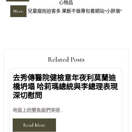
章
心物品
導
Next:
兒童瘦削迫害多 果斷不做專包養網站“小胖墩”
覽
Related Posts
去秀傳醫院健檢意年夜利莫蘭迪
橋坍塌 哈莉瑪總統與李總理表現
深切慰問
地面上的雙魚座們哭得...
Read More