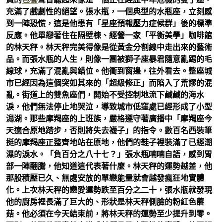
充滿了戲劇性的絕望。張水瓶，一個典型的水瓶座，立刻感
到一陣恐慌，這是他患有「星座預報壓力症候群」後的標準
反應。他單戀著住在隔壁棟、經營一家「平衡美學」咖啡館
的林天秤。林天秤完美得像是從黃金分割線中走出來的藝術
品。而張水瓶的人生，則像一團被獅子座暴君隨意亂踢的毛
線球，充滿了混亂與錯位。他衝到窗邊，往外看去。整座城
市已經因為這個突如其來的「超級修正」而陷入了荒謬的混
亂。街道上的雙魚座們，開始不受控制地流下鹹鹹的海水
淚，他們無法停止地哭泣，導致城市低窪處已經形成了小型
潟湖。那些摩羯座的上班族，嚴格遵守著廣播中「摩羯座今
天適合原地踏步，否則將失去襪子」的指令。數百名西裝筆
挺的摩羯座正整齊地站在原地，他們的鞋子裡裝滿了已經潮
濕的淚水。「負百分之八十七？」張水瓶喃喃自語，感到胃
部一陣翻騰，他知道這代表著什麼。林天秤的運勢越差，他
那股積壓已久、無處安放的單戀能量就會越發瘋狂地實體
化。上次林天秤的戀愛運勢跌至百分之二十，張水瓶就發現
他的廚房裡長滿了巨大的、形狀是林天秤側臉的粉紅色蘑
菇。他必須在今天結束前，將林天秤的運勢至少提升到零。