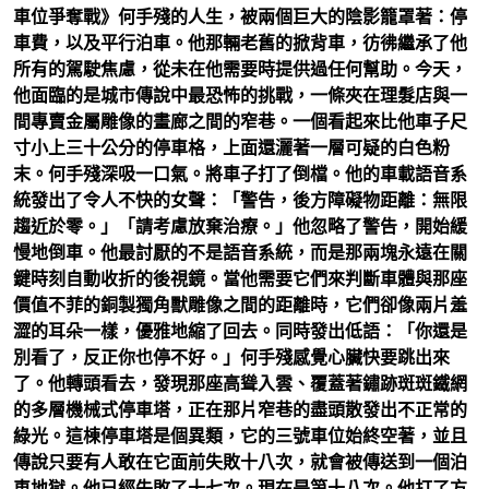
車位爭奪戰》何手殘的人生，被兩個巨大的陰影籠罩著：停
車費，以及平行泊車。他那輛老舊的掀背車，彷彿繼承了他
所有的駕駛焦慮，從未在他需要時提供過任何幫助。今天，
他面臨的是城市傳說中最恐怖的挑戰，一條夾在理髮店與一
間專賣金屬雕像的畫廊之間的窄巷。一個看起來比他車子尺
寸小上三十公分的停車格，上面還灑著一層可疑的白色粉
末。何手殘深吸一口氣。將車子打了倒檔。他的車載語音系
統發出了令人不快的女聲：「警告，後方障礙物距離：無限
趨近於零。」「請考慮放棄治療。」他忽略了警告，開始緩
慢地倒車。他最討厭的不是語音系統，而是那兩塊永遠在關
鍵時刻自動收折的後視鏡。當他需要它們來判斷車體與那座
價值不菲的銅製獨角獸雕像之間的距離時，它們卻像兩片羞
澀的耳朵一樣，優雅地縮了回去。同時發出低語：「你還是
別看了，反正你也停不好。」何手殘感覺心臟快要跳出來
了。他轉頭看去，發現那座高聳入雲、覆蓋著鏽跡斑斑鐵網
的多層機械式停車塔，正在那片窄巷的盡頭散發出不正常的
綠光。這棟停車塔是個異類，它的三號車位始終空著，並且
傳說只要有人敢在它面前失敗十八次，就會被傳送到一個泊
車地獄。他已經失敗了十七次。現在是第十八次。他打了方