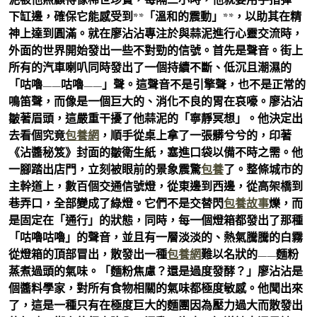
下缸邊，確保它能感受到**「溫和的震動」**，以助其在精
神上達到圓滿。就在廖沾沾專注於與蒜泥進行心靈交流時，
外面的世界開始發出一些不對勁的信號。首先是聲音。街上
所有的汽車喇叭同時發出了一個持續不斷、低沉且潮濕的
「咕嚕——咕嚕——」聲。這聲音不是引擎聲，也不是正常的
鳴笛聲，而像是一個巨大的、消化不良的胃在哀嚎。廖沾沾
皺著眉頭，這嚴重干擾了他蒜泥的「寧靜冥想」。他決定出
去看個究竟
包養網
，順手從桌上拿了一張髒兮兮的，印著
《沾醬秘笈》封面的皺衛生紙，塞進口袋以備不時之需。他
一腳踏出店門，立刻被眼前的景象震驚
包養
了。整條城市的
主幹道上，數百個交通信號燈，從東邊到西邊，從高架橋到
巷弄口，全部變成了綠燈。它們不是交替閃
包養故事
爍，而
是固定在「通行」的狀態，同時，每一個燈箱都發出了那種
「咕嚕咕嚕」的聲音，並且有一層淡淡的、熱氣騰騰的白霧
從燈箱的頂部冒出，散發出一種
包養網
難以名狀的——麵粉
蒸煮過頭的氣味。「麵粉焦慮？還是過度發酵？」廖沾沾是
個醬料學家，對所有食物相關的氣味都極度敏感。他聞出來
了，這是一種只有在極度巨大的麵團因為壓力過大而散發出