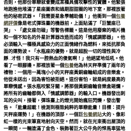
否則，他那份單戀就會變成某種具備攻擊性的實體。他緊張
地跑進他堆滿了星座圖表和過期甜甜圈的地下室，那裡放著
他的秘密武器。「我需要星象學輔助儀！」他衝到一個
包養
網評價
像是老式彈珠臺的機器前，上面貼滿了「巨蟹座已
哭」、「處女座勿碰」等警告標籤。這是他用廢棄的唱片機
和一個不知名的外星計算器改造而成的「情感調節器」。他
必須輸入一種極具感染力的正面情緒作為燃料，來抵抗那負
面的運勢波。「水瓶座的優勢，就是超脫一切的理性與冷
靜…才怪！我只有一腔熱血的傻氣啊！」他絕望地低吼。他
看了一眼腳邊。那裡放著一個
包養
他為林天秤準備了兩年的
禮物：一個用一萬塊小小的天秤座黃銅齒輪組成的音樂盒。
他從未送出，因為害怕被拒絕。這份害怕，就是純度最高的
單戀情感。張水瓶咬緊牙關，將那個黃銅齒輪音樂盒砸爛，
將所有的齒輪都倒入「情感調節器」的輸入口。機器發出刺
耳的尖叫，接著，彈珠臺上的燈光開始瘋狂閃爍，發出警
告。「能量超載！檢測到極致純粹的單戀能量！目標：提升
天秤座運勢！」在機器的頂部，一個巨
包養網站
大的、像彩
虹一樣的光束筆直地射向天空。然而，就在光束衝出屋頂的
一瞬間，一輛塗滿了金色、裝飾著巨大公牛角的悍馬車猛地