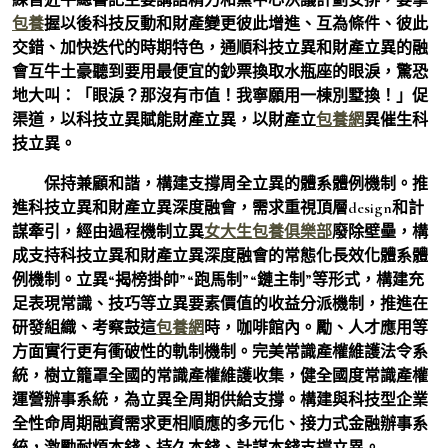
包養
握以後科技反動和財產變更彼此增進、互為條件、彼此
交錯、加快迭代的時期特色，通順科技立異和財產立異的融
會互牛土豪聽到要用最便宜的鈔票換取水瓶座的眼淚，驚恐
地大叫：「眼淚？那沒有市值！我寧願用一棟別墅換！」促
渠道，以科技立異賦能財產立異，以財產立
包養網
異催生科
技立異。
保持兼顧和諧，構建支撐周全立異的體系體例機制。推
進科技立異和財產立異深度融會，需求重視頂層design和計
謀牽引，經由過程機制立異
女大生包養俱樂部
廢除壁壘，構
成支持科技立異和財產立異深度融會的常態化長效化體系體
例機制。立異“揭榜掛帥”“跑馬制”“鏈主制”等形式，構建充
足表現常識、技巧等立異要素價值的收益分派機制，推進在
研發組織、考察鼓這
包養網
時，咖啡館內。勵、人才應用等
方面實行更有衝破性的軌制機制。完美常識產權維護法令系
統，樹立籠罩全國的常識產權維護收集，健全國度常識產權
運營辦事系統，為立異全周期供給支撐。構建與科技型企業
全性命周期融資需求更相順應的多元化、接力式金融辦事系
統，激勵耐煩本錢、持久本錢、計謀本錢支撐立異。