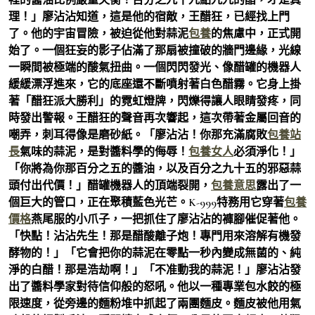
理！」廖沾沾知道，這是他的宿敵，王醋狂，已經找上門
了。他的宇宙冒險，被迫從他對蒜泥
包養
的焦慮中，正式開
始了。一個狂妄的影子佔滿了那扇被撞破的牆門邊緣，光線
一瞬間被極端的酸氣扭曲。一個閃閃發光、像醋罐的機器人
緩緩漂浮進來，它的底座還不斷噴射著白色醋霧。它身上掛
著「醋狂派大勝利」的霓虹燈牌，閃爍得讓人眼睛發疼，同
時發出警報。王醋狂的聲音再次響起，這次帶著金屬回音的
嘲弄，刺耳得像是磨砂紙。「廖沾沾！你那充滿腐敗
包養站
長
氣味的蒜泥，是對醬料學的侮辱！
包養女人
必須淨化！」
「你將為你那百分之五的醬油，以及百分之九十五的邪惡蒜
頭付出代價！」醋罐機器人的頂端裂開，
包養意思
露出了一
個巨大的管口，正在聚積藍色光芒。K-999特務用它穿著
包養
價格
燕尾服的小爪子，一把抓住了廖沾沾的褲腳催促著他。
「快點！沾沾先生！那是醋酸離子炮！專門用來溶解有機發
酵物的！」「它會把你的蒜泥在零點一秒內變成無菌的、純
淨的白醋！那是浩劫啊！」「不准動我的蒜泥！」廖沾沾發
出了醬料學家對待信仰般的怒吼。他以一種專業包水餃的極
限速度，從旁邊的麵粉堆中抓起了兩團麵皮。麵皮被他用氣