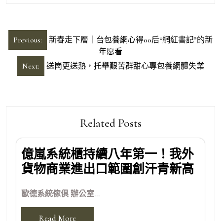
文
Previous:
新春走下層｜台包養網心得00后“網紅書記”的新
章
年愿看
導
Next:
送崗更送熱，托舉艱苦群甜心專包養網體失業
覽
Related Posts
億嵐系統櫃持續八年第一！我外
貨物商業進出口範圍創汗青新高
歐德系統傢俱 辦公室...
Read More