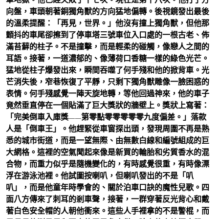
向盤，車頭朝著銅獨角獸的方向猛地偏轉。後視鏡發出最後
的溫柔提醒：「再見，世界。」他沒有撞上獨角獸，但他那
顫抖的車尾卻擦到了停車塔三號車位入口處的一根古老、佈
滿苔蘚的柱子。不是撞擊，而是輕柔的碰觸，像戀人之間的
耳語。接著，一道濃郁的、像薄荷口香糖一樣的綠色光芒。
猛地從柱子爆發出來，瞬間吞噬了何手殘和他的掀背車。光
芒消失後，窄巷恢復了平靜，只剩下獨角獸雕像一臉困惑的
表情。何手殘感覺一陣天旋地轉，等他回過神來，他的車子
竟然垂直停在一個貼滿了巨大獎狀的牆壁上。獎狀上寫著：
「完美倒車入庫獎——第零點零零零零零九度偏差。」落款
人是「倒車王」。他趕緊從車窗探出頭，發現周圍不再是熟
悉的城市街道，而是一望無際、由無數白線和編號組成的巨
大網格。這裡的空氣聞起來像是新買的輪胎和劣質香水的混
合物，而重力似乎是隨機變化的，有時感覺很重，有時像漂
浮在游泳池裡。他試圖按喇叭，但喇叭發出的不是「叭
叭」，而是他童年時學會的、關於泊車口訣的魔性兒歌。四
面八方傳來了刺耳的剎車聲，接著，一群穿著反光背心和戴
著白色安全帽的人朝他衝來。這些人手裡拿的不是警棍，而