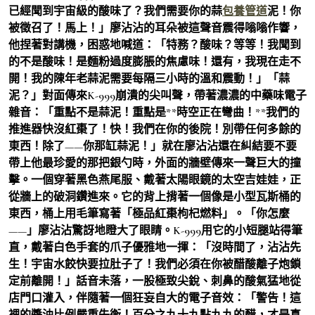
已經聞到宇宙級的酸味了？我們需要你的蒜
包養管道
泥！你
被徵召了！馬上！」廖沾沾的耳朵被這聲音震得嗡嗡作響，
他捏著對講機，困惑地喊道：「特務？酸味？等等！我聞到
的不是酸味！是麵粉過度膨脹的焦慮味！還有，我現在走不
開！我的陳年老蒜泥需要每隔三小時的溫和震動！」「蒜
泥？」對面傳來K-999崩潰的尖叫聲，帶著濃濃的中藥味電子
雜音：「重點不是蒜泥！重點是**時空正在彎曲！**我們的
推進器快沒紅棗了！快！我們在你的後院！別帶任何多餘的
東西！除了——你那缸蒜泥！」就在廖沾沾還在糾結要不要
帶上他最珍愛的那把銀勺時，外面的牆壁傳來一聲巨大的撞
擊。一個穿著黑色燕尾服、戴著太陽眼鏡的太空吉娃娃，正
從牆上的破洞鑽進來。它的背上揹著一個像是小型瓦斯桶的
東西，桶上用毛筆寫著「極品紅棗枸杞燃料」。「你怎麼
——」廖沾沾驚訝地瞪大了眼睛。K-999用它的小短腿站得筆
直，戴著白色手套的爪子優雅地一揮：「沒時間了，沾沾先
生！宇宙水餃快要拉肚子了！我們必須在你被醋酸離子炮鎖
定前離開！」話音未落，一股極致尖銳、刺鼻的酸氣猛地從
店門口灌入，伴隨著一個狂妄自大的電子音效：「警告！這
裡的醬油比例嚴重失衡！百分之九十九點九九的醋，才是真