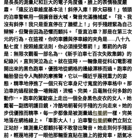
是長長的測量尺和巨大的電子角度儀，臉上的表情極度嚴
肅。「違反泊車維度基本法！斜停入庫！罪大惡極！」領頭
的泊車警察用一個擴音器大喊，聲音充滿機械感。「我、我
沒有斜停！我只是垂直停在了牆壁上！」何手殘趕緊為自己
辯解，但聲音因為恐懼而顫抖。「垂直泊車？那是在第三次
元的行為，在這裡，你的車體與停車線的夾角是——八十九
點七度！按照維度法則，你必須接受懲罰！」懲罰的內容
是：無限次觀看一部名為**《新手泊車七百次失敗集錦》的
紀錄片，直到哭泣為止。就在這時，一輛像是從科幻電影裡
開出來的黑色跑車，優雅地從網格的邊緣漂移而過。跑車的
輪胎發出令人陶醉的摩擦聲，它以一種近乎蔑視重力的姿
態，精準地停進了一個只有它車身尺寸寬度的停車格中。那
泊車的過程就像一場舞蹈，流暢、完美，且毫無任何多餘的
動作**。跑車的駕駛座上走出一個全身黑色皮衣的女人，她
戴著一副透明護目鏡，冷酷地朝著何手殘的方向走來。她的
步伐優雅而精準，每一步都像是被測量過
包養網
一樣，完美
地落在網格線上。「車影大人！」泊車警
包養網
察們立刻立
正站好，連測量尺都顫抖著不敢發出聲音。她走到何手殘面
前，輕蔑地掃了一眼他那輛垂直貼在牆上的掀背車，語氣冰