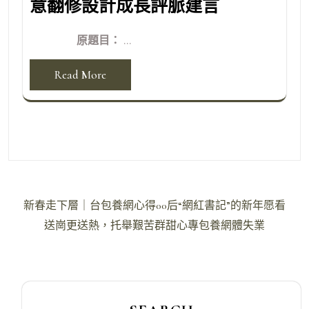
意翻修設計成長評脈建言
原題目： ...
Read More
文
新春走下層｜台包養網心得00后“網紅書記”的新年愿看
章
送崗更送熱，托舉艱苦群甜心專包養網體失業
導
覽