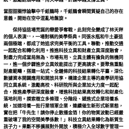
當甜甜圈悖論擊中千紙鶴時，千紙鶴會瞬間質疑自己的存在
意義，開始在空中混亂地盤旋。
保持協這場荒誕的戀愛爭奪戰，此刻完全變成了林天秤
的個人表演**，一場對稱的美學祭典。同張水瓶和牛土豪這
兩個極端，都成了她追求完美平衡的工具。聯動，推動交通
一起配合和轉化利用。推進科技立異和財產立異深度融會，
對盡力完成當局無為、市場有用、立異主體有擔負的無機同
一，進一個步驟進步立異效能提出了更高請求。要聚焦重點
財產範疇，搭建一站式、全鏈條的科技結果轉化平臺，深化
數據資本開闢應用和開放共享，構建企業主導的產學研用協
同立異系統，激勵高校、科研院所與企業加大力度一起配
合，推進產學研深度融會，增進科技結果高效轉化和財產化
落地利用。摸索樹立多條理、分階段、遞進式企業培養系
統，加速培養一批行業領軍企業，連續催生新形式新業態，
實在把「牛先生！請你停止散播金箔！你的物質波動已經嚴
重破壞了我的空間美學係數！」科技立異結果轉化為新質生
孩子力。果斷不移擴展對外開放，積極介入全球數字管理一