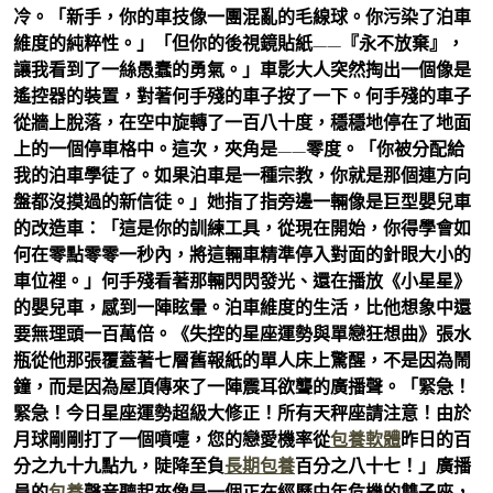
冷。「新手，你的車技像一團混亂的毛線球。你污染了泊車
維度的純粹性。」「但你的後視鏡貼紙——『永不放棄』，
讓我看到了一絲愚蠢的勇氣。」車影大人突然掏出一個像是
遙控器的裝置，對著何手殘的車子按了一下。何手殘的車子
從牆上脫落，在空中旋轉了一百八十度，穩穩地停在了地面
上的一個停車格中。這次，夾角是——零度。「你被分配給
我的泊車學徒了。如果泊車是一種宗教，你就是那個連方向
盤都沒摸過的新信徒。」她指了指旁邊一輛像是巨型嬰兒車
的改造車：「這是你的訓練工具，從現在開始，你得學會如
何在零點零零一秒內，將這輛車精準停入對面的針眼大小的
車位裡。」何手殘看著那輛閃閃發光、還在播放《小星星》
的嬰兒車，感到一陣眩暈。泊車維度的生活，比他想象中還
要無理頭一百萬倍。《失控的星座運勢與單戀狂想曲》張水
瓶從他那張覆蓋著七層舊報紙的單人床上驚醒，不是因為鬧
鐘，而是因為屋頂傳來了一陣震耳欲聾的廣播聲。「緊急！
緊急！今日星座運勢超級大修正！所有天秤座請注意！由於
月球剛剛打了一個噴嚏，您的戀愛機率從
包養軟體
昨日的百
分之九十九點九，陡降至負
長期包養
百分之八十七！」廣播
員的
包養
聲音聽起來像是一個正在經歷中年危機的雙子座，