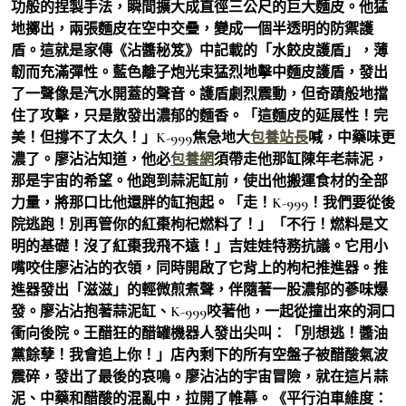
功般的捏製手法，瞬間擴大成直徑三公尺的巨大麵皮。他猛
地擲出，兩張麵皮在空中交疊，變成一個半透明的防禦護
盾。這就是家傳《沾醬秘笈》中記載的「水餃皮護盾」，薄
韌而充滿彈性。藍色離子炮光束猛烈地擊中麵皮護盾，發出
了一聲像是汽水開蓋的聲音。護盾劇烈震動，但奇蹟般地擋
住了攻擊，只是散發出濃郁的麵香。「這麵皮的延展性！完
美！但撐不了太久！」K-999焦急地大
包養站長
喊，中藥味更
濃了。廖沾沾知道，他必
包養網
須帶走他那缸陳年老蒜泥，
那是宇宙的希望。他跑到蒜泥缸前，使出他搬運食材的全部
力量，將那口比他還胖的缸抱起。「走！K-999！我們要從後
院逃跑！別再管你的紅棗枸杞燃料了！」「不行！燃料是文
明的基礎！沒了紅棗我飛不遠！」吉娃娃特務抗議。它用小
嘴咬住廖沾沾的衣領，同時開啟了它背上的枸杞推進器。推
進器發出「滋滋」的輕微煎煮聲，伴隨著一股濃郁的蔘味爆
發。廖沾沾抱著蒜泥缸、K-999咬著他，一起從撞出來的洞口
衝向後院。王醋狂的醋罐機器人發出尖叫：「別想逃！醬油
黨餘孽！我會追上你！」店內剩下的所有空盤子被醋酸氣波
震碎，發出了最後的哀鳴。廖沾沾的宇宙冒險，就在這片蒜
泥、中藥和醋酸的混亂中，拉開了帷幕。《平行泊車維度：