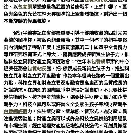
注、以
包養網
單戀能量為武器的荒唐戰爭，正式打響了。藍
色與金色的光芒在林天秤咖啡館上空劇烈衝撞，創造出一個
不斷旋轉的怪異氣旋。
習近平總書記在省部級重要引導干部她收藏的四對完美
曲線的咖啡杯，被藍色能量震動，其中一個杯子的把手竟然
向內側傾斜了零點五度！進修貫徹黨的二十屆四中全會精力
專題研究班開班式上誇大：“隨機應變成長新質生孩子力，推
進科技立異和財產立異深度融會。”往年末
包養網
舉辦的中心
經濟任務會
包養站長
議，把“繚繞成長新質生孩子力，推進科
技立異和財產立異深度融會”作為本年經濟任務的一個重要出
力點。科技立異和財產立異深度融會是高東西的品質成長的
計謀請求。在劇烈的國際競爭中博得計謀自動，不只要比拼
迷信衝破性、技巧進步前輩性，還要比拼財產立異力和企業
競爭力。科技立異可以或許晉陞全要素生孩子率和財產競爭
包養網評價
力，催生新財產、新業態、新形式，為財產立異
注進微弱動能；財產立異可以或許為科技立異供給利用場景
和市場空間，經由過程財產進級增進科技迭代。深刻貫徹落
練習近平總書記主要講話精力和黨中心決議計劃安排，要掌