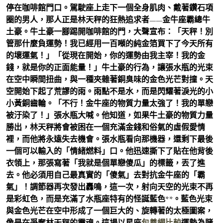
停在咖啡館門口。駕駛座上走下一個全身肌肉、戴著鑽石項
圈的男人，那人正是林天秤的狂熱追求者——金牛座霸總牛
土豪。牛土豪一腳踢開咖啡館的門，大聲宣布：「天秤！別
管那什麼負運勢！我已經用一百噸的純金箔買下了今天所有
的壞運氣！」「從現在開始，你的運勢由我主宰！我的金
錢，就是你的正面能量！」牛土豪的行為，讓張水瓶的光束
在空中瞬間扭曲，與一種夾雜著銅臭味的金色光芒對撞。天
空開始下起了荒謬的雨。雨點不是水，而是閃耀著淚光的小
小黃銅齒輪。「不行！金牛座的物質力量太強了！我的單戀
被汙染了！」張水瓶大喊。他知道，如果牛土豪的物質力量
勝出，林天秤將會被困在一個充滿金錢和俗氣的虛假愛情
裡，而他將永遠失去機會。張水瓶看向那機器，還剩下最後
一個可以輸入的「情緒燃料」口。他迅速撕下了貼在他背後
衣領上，那張寫著「我就是個單戀傻瓜」的標籤，丟了進
去。他必須用自己最真實的「傻氣」去對抗金牛座的「霸
氣」！調節器再次發出轟鳴，這一次，射向天空的光束不再
是彩虹色，而是充滿了水瓶座特有的怪誕藍色**。藍色光束
與金色光芒在空中形成了一個巨大的、旋轉著的太極圖案，
像是在爭奪林天秤的靈魂。這場以星座
包養網比較
運勢為賭