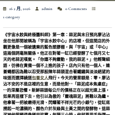
16 2 月, 2026
admin
0 Comments
1 category
《宇宙水餃與終極醬料師》第一章：蒜泥與末日預兆廖沾沾
坐在他那間被稱為「宇宙水餃中心」的店裡，但這間店的外
觀更像是一個被遺棄的藍色塑膠棚，與「宇宙」或「中心」
這兩個詞毫無關係。他正在對著一缸已經發酵了七個月又七
天的老蒜泥嘆氣。「你還不夠靈動，我的蒜泥。」他輕聲細
語，彷彿在責備一個不上進的孩子。店內只有他一個人，連
蒼蠅都因為難以忍受那股陳年蒜頭混合著鐵鏽與淡淡絕望的
味道而選擇繞道
包養女人
飛行。今天的營業額是：零。廖沾
沾不安的不是店裡的生意，而是他對**「蒜泥成本焦慮症」
**的深層恐懼。新鮮蒜頭每公斤的價格正在以超光速上漲，
如果再這樣下去，他引以為傲的「靈魂蒜泥」將難以為繼。
他拿著一把被磨得光滑、閃耀著不祥光芒的小銀勺，從缸底
撈起一坨濃稠的、顏色介於灰綠與土黃之間的發酵物。這蒜
泥被他照顧得像稀世珍寶，每隔三小時，他就要用手指彈一