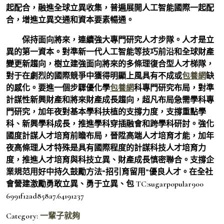
起配合，融進全球立異收集，普遍展開人工智能國際一起配
合，增進立異交通和資本要素暢通。
保持面向將來，連續強大專門研究人才步隊。人才是立
異的第一資本。對準新一代人工智能等技巧前沿和全球財產
變更新趨向，樹立建強面向將來的多條理復合型人才梯隊，
對于在劇烈的國際競爭中獲得明顯上風具有不成或
包養網
缺
的感化。要進一個步驟優化學
包養網
科專門研究布局，對準
計謀性新興財產和將來財產成長趨向，超凡布局急需學科專
門研究，加年夜對基本學科扶植的支撐力度，支撐重點學
科、新興學科成長，推進學科穿插融會和跨學科研討。強化
國度計謀人才培育前瞻布局，晉陞高端人才培育才能，加年
夜高條理人才特殊是具有國際程度的計謀科技人才培育力
度，推進人才培育與科技立異、財產成長慎密聯合。支撐企
業規范用好中持久鼓勵方法“招引育留用”優良人才。在全社
會營建激勵勇敢立異、勇于立異、包 TC:sugarpopular900
6991f12ad858a7.64191237
Category:
一輩子就夠