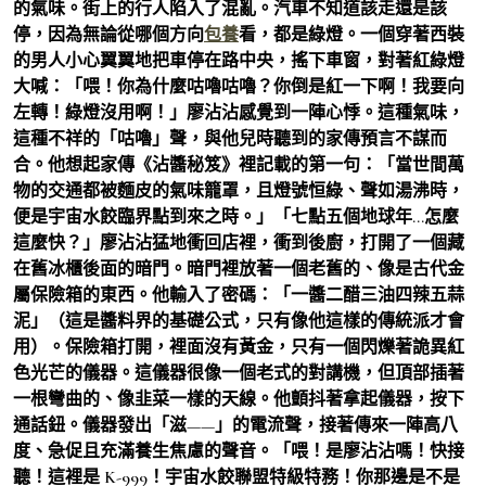
的氣味。街上的行人陷入了混亂。汽車不知道該走還是該
停，因為無論從哪個方向
包養
看，都是綠燈。一個穿著西裝
的男人小心翼翼地把車停在路中央，搖下車窗，對著紅綠燈
大喊：「喂！你為什麼咕嚕咕嚕？你倒是紅一下啊！我要向
左轉！綠燈沒用啊！」廖沾沾感覺到一陣心悸。這種氣味，
這種不祥的「咕嚕」聲，與他兒時聽到的家傳預言不謀而
合。他想起家傳《沾醬秘笈》裡記載的第一句：「當世間萬
物的交通都被麵皮的氣味籠罩，且燈號恒綠、聲如湯沸時，
便是宇宙水餃臨界點到來之時。」「七點五個地球年…怎麼
這麼快？」廖沾沾猛地衝回店裡，衝到後廚，打開了一個藏
在舊冰櫃後面的暗門。暗門裡放著一個老舊的、像是古代金
屬保險箱的東西。他輸入了密碼：「一醬二醋三油四辣五蒜
泥」（這是醬料界的基礎公式，只有像他這樣的傳統派才會
用）。保險箱打開，裡面沒有黃金，只有一個閃爍著詭異紅
色光芒的儀器。這儀器很像一個老式的對講機，但頂部插著
一根彎曲的、像韭菜一樣的天線。他顫抖著拿起儀器，按下
通話鈕。儀器發出「滋——」的電流聲，接著傳來一陣高八
度、急促且充滿養生焦慮的聲音。「喂！是廖沾沾嗎！快接
聽！這裡是 K-999！宇宙水餃聯盟特級特務！你那邊是不是