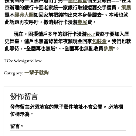
接觸到的一位儲戶道出了另一
場地佈置
個主要緣由——“在北
京辦理的銀行卡回老家統一家銀行取錢還要交手續費，
策展
還不
經典大圖
如回家前把錢掏出來本身帶歸去”。本報也就
此話題再次呼吁，撤消銀行卡漫游
參展
費。
現在，困擾儲戶多年的銀行卡漫游
FRP
費終于要加入歷
史舞臺，儲戶也無需背著年夜額現金回家
包裝盒
。我們也就
此等待，“全國再也無賊”、“全國再也無亂收費
參展
”。
TC:08designfollow
Category:
一輩子就夠
發佈留言
發佈留言必須填寫的電子郵件地址不會公開。
必填欄
位標示為
*
留言
*