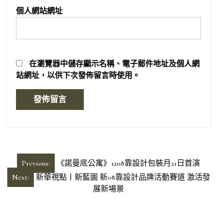
個人網站網址
在
瀏覽器
中儲存顯示名稱、電子郵件地址及個人網
站網址，以供下次發佈留言時使用。
文
Previous:
《諾曼底公寓》1208靠設計包裝月21日首演
章
Next:
新華視點丨新藍圖 新08靠設計品牌活動賽道 激活發
導
展新場景
覽