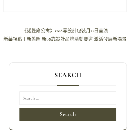
文
《諾曼底公寓》1208靠設計包裝月21日首演
章
新華視點丨新藍圖 新08靠設計品牌活動賽道 激活發展新場景
導
覽
SEARCH
Search