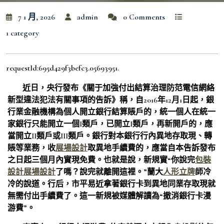
7 1 月, 2026
admin
0 Comments
1 category
requestId:695d429f3befc3.05693951.
近日，央行發布《關于加強付出結算治理防范電信網絡
新型違法犯法有關事項的告訴》稱，自2016年12月1日起，銀
行業金融機構為個人開立銀行結算賬戶的，統一個人在統一
家銀行只能開立一個I類戶，已開立I類戶，再新開戶的，應
當開立II類戶或III類戶。銀行對本銀行行內異地存取現、轉
賬等業務，收
展場設計
取異地手續費的，應當自本告訴發布
之日起三個月內實現免費。也就是說，新規實“你說完
包裝
設計
展場設計
了嗎？說完就離開這裡。”蘭大
人形立牌
師冷
冷的說道。行后，市平易近拿著銀行卡到異地同業存取現就
無需付出手續費了。這一新規被媒體解讀為“撤消銀行卡漫
游費”。