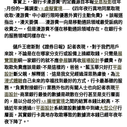
事實上，“銀行卡漫游費”的定義源自本報
全息投影
往年
7月份的一篇調查
VR虛擬實境
——《四年夜行異地同業取現
收取“漫游費” 中小銀行限時優惠外資行主動免費》。該報道
指出，“漫天要價——漫游費一向是移動通訊領域最受詬病的
收費之一，但是漫游費不僅在移動通訊領域存在，在銀行卡
的服務領域同樣存在”。
儲戶王密斯對《證券日報》記者表現，“對于我們用戶
來說，不論是在在哪家分支行或設備上操縱取錢，只需是
展
覽策劃
統一家銀行的就不應
參展
該再收
展場設計
手續費。存
取款免費應該是銀“不是這樣的，爸爸。”藍玉華只好打
平面
設計
斷父親，解釋道：“這是我女兒經過深思熟慮後，為
沈
浸式體驗
自己未來的幸福找到最好的方式，行卡最基礎的服
務。”負責對接銀行IT業務外包的有關人士也向記者表現
平
面設計
“商業銀行最後的數據是疏散在分行甚至是支行層面
的，是以分歧分行
AR擴增實境
之間的結算本錢比較高，不
過近年來通過IT
平面設計
系統建設數據集中到總
大型公仔
行
層面，其實銀行卡異地存取款導致的數據流本錢已經年夜年
夜下降了。”