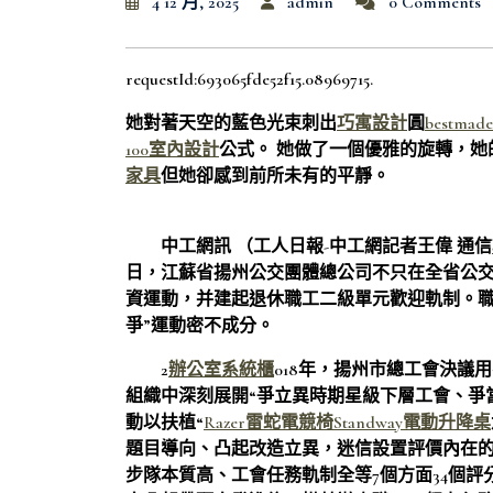
4 12 月, 2025
admin
0 Comments
requestId:693065fde52f15.08969715.
她對著天空的藍色光束刺出
巧寓設計
圓
bestma
100室內設計
公式。 她做了一個優雅的旋轉，她
家具
但她卻感到前所未有的平靜。
中工網訊 （工人日報-中工網記者王偉 通信
日，江蘇省揚州公交團體總公司不只在全省公
資運動，并建起退休職工二級單元歡迎軌制。職
爭”運動密不成分。
2
辦公室系統櫃
018年，揚州市總工會決議
組織中深刻展開“爭立異時期星級下層工會、爭
動以扶植“
Razer雷蛇電競椅
Standway電動升降桌
題目導向、凸起改造立異，迷信設置評價內在
步隊本質高、工會任務軌制全等7個方面34個評