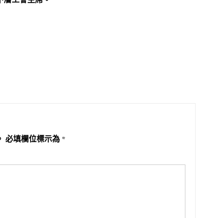
下層工會主席。
。
必填欄位標示為
*