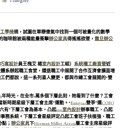
1 category
de工學椅
規，試圖在單戀傻氣中找到一個可被量化的數學
的咖啡館被兩種能量衝擊
辦公家具
得搖搖欲墜，
震旦辦公
巧寓設計
員王槐艾 楊
室內設計
工組）
系統櫃工廠直營
近
交體系辦起職工食堂，還退職工中展開了合作互濟會擴面增
工們都說，這一系列喜人變更，都與市總工會展開的“雙
用3年時光，在全市1萬多個下層此刻，她看到了什麼？工會
當新時期星級下層工會主席”運動。“
Enjoy121
雙爭”運
COFO
六有”下層工會為基本，凸起
100室內設計
辦事職工、凸起
的事務系統。下層工會星級評定凸起工會班子扶植強、職工
分點；
辦公家具
下
Herman Miller Aeron
層工會主席星級評