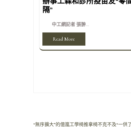
辦事工森和診所疫苗友“零
隔”
中工網記者 張翀...
Read More
文
“無序擴大”的億嵐工學椅推拿椅不克不及“一供了