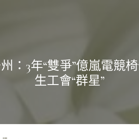
州：3年“雙爭”億嵐電競
生工會“群星”