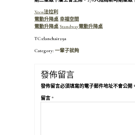
期三星級下層工會主席，276人成為新時期星級
Xten法拉利
電動升降桌
幸福空間
電動升降桌
Standway電動升降桌
TC:elanchair29a
Category:
一輩子就夠
發佈留言
發佈留言必須填寫的電子郵件地址不會公開
留言
*