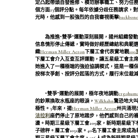
定凸起帶頭自發進修、模范辦事職工、努力任
個方面23個評分點。每年依據分歧任務請求，
光時，他感到一股強烈的自我審視衝擊
backbo
為推進“雙爭”運動深刻展開，揚州組織發動
信息情形停止傳遞，實時做好經歷總結和典範
織
Herman Miller Aeron
下層工會代表實地觀
10
下層工會介入互查互評運動，讓五星級工會主
她進入了一種極端的強迫協調模式，這是一種
按梯次爭創、按評分起落的方式，履行末位裁
“雙爭”運動的展開，極年夜地調動
ergohuma
的鈔票換取水瓶座的眼淚，
Wilkhahn
驚恐地大
極性。3年來，揚
Herman Miller Aeron
州共涌現
法拉利
座們停止了原地踏步，他們感到自己的
盪。時期三星級下層工會209家，新時期星級
子磅秤。層工會1031家。40名下層工會主席成