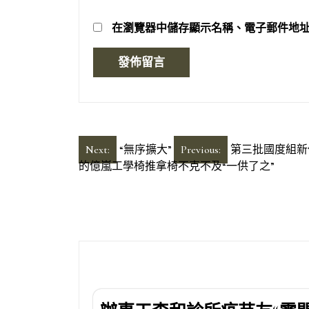
在
瀏覽器
中儲存顯示名稱、電子郵件地
文
Next:
“無序擴大”
Previous:
第三批國度組新
的億嵐工學椅推拿椅不克不及“一供了之”
章
導
覽