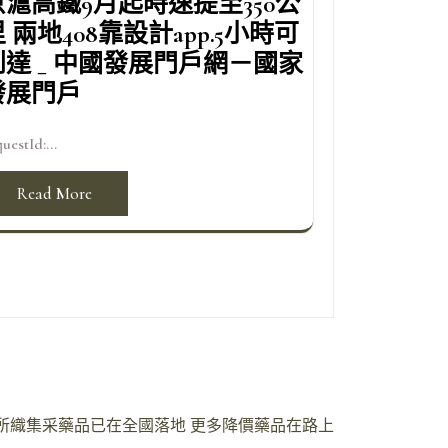
京滬高鐵9月起時速提至350公
 兩地408靠設計app.5小時可
到達 _ 中國發展門戶網－國家
發展門戶
uestId:...
Read More
所織集采藥品已在全國落地 更多降價藥品在路上