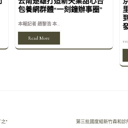
間
云南楚雄打造新失業甜心台
包養網群體“一刻鐘辦事圈”
里
本報記者 趙黎浩 本...
Read More
req
之”
第三批國度組新竹森和診