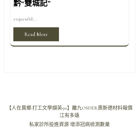
黔“雙城記”
requestId:...
Read More
文
【人在異鄉·打工文學擷英90】離九OSDER奧斯德材料報價
章
江有多遠
導
私家診所投進資源 增添冠病檢測數量
覽