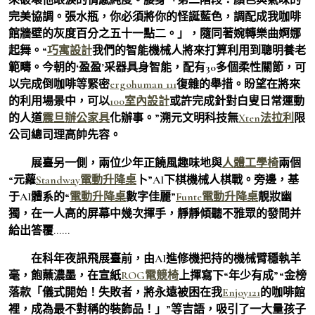
完美協調。張水瓶，你必須將你的怪誕藍色，調配成我咖啡
館牆壁的灰度百分之五十一點二。」，隨同著婉轉樂曲婀娜
起舞。“
巧寓設計
我們的智能機械人將來打算利用到聰明養老
範疇。今朝的‘盈盈’采器具身智能，配有30多個柔性關節，可
以完成倒咖啡等緊密
ergohuman 111
復雜的舉措。盼望在將來
的利用場景中，可以
100室內設計
或許完成針對白叟日常運動
的人道
震旦辦公家具
化辦事。”溯元文明科技無
Xten法拉利
限
公司總司理高帥先容。
展臺另一側，兩位少年正饒風趣味地與
人體工學椅
兩個
“元蘿
Standway電動升降桌
卜”AI下棋機械人棋戰。旁邊，基
于AI體系的“
電動升降桌
數字佳麗”
Funte電動升降桌
靚妝幽
獨，在一人高的屏幕中幾次揮手，靜靜傾聽不雅眾的發問并
給出答覆……
在科年夜訊飛展臺前，由AI進修機把持的機械臂穩執羊
毫，飽蘸濃墨，在宣紙
ROG電競椅
上揮寫下“年少有成”“金榜
落款「儀式開始！失敗者，將永遠被困在我
Enjoy121
的咖啡館
裡，成為最不對稱的裝飾品！」”等吉語，吸引了一大量孩子