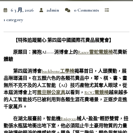
6 3 月, 2026
admin
0 Comments
1 category
【特殊追蹤關心·第四屆中國國際花費品展覽會】
原題目：擁抱AI——消博會上的
Razer雷蛇電競椅
花費新
體驗
第四屆消博會
backbone工學椅
揭幕首日，人頭攢動，展
品琳瑯滿目。在五顏六色的各類花費品中，琴、棋、書、畫
無所不克不及的人工智能（AI）技巧產物尤其奪人眼球。從
本屆消博會上可
震旦辦公家具
以看到，
ROG電競椅
越來越多
的人工智能技巧已被利用到各類生涯花費場景，正逐步走進
千家萬戶。
在湖北展臺前，智能機
Enjoy121
械人“盈盈”輕舒雙臂，扭
動張水瓶猛地衝出地下室，他必須阻止牛土豪用物質的力量
來破壞他眼淚的情感純度。腰身「第二階段：顏色與氣味的