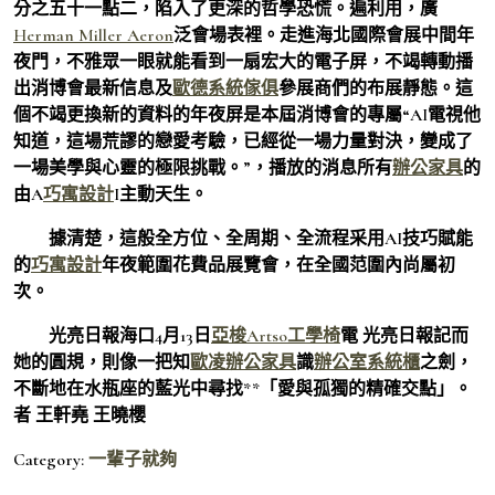
分之五十一點二，陷入了更深的哲學恐慌。遍利用，廣
Herman Miller Aeron
泛會場表裡。走進海北國際會展中間年
夜門，不雅眾一眼就能看到一扇宏大的電子屏，不竭轉動播
出消博會最新信息及
歐德系統傢俱
參展商們的布展靜態。這
個不竭更換新的資料的年夜屏是本屆消博會的專屬“AI電視他
知道，這場荒謬的戀愛考驗，已經從一場力量對決，變成了
一場美學與心靈的極限挑戰。”，播放的消息所有
辦公家具
的
由A
巧寓設計
I主動天生。
據清楚，這般全方位、全周期、全流程采用AI技巧賦能
的
巧寓設計
年夜範圍花費品展覽會，在全國范圍內尚屬初
次。
光亮日報海口4月13日
亞梭Artso工學椅
電 光亮日報記而
她的圓規，則像一把知
歐凌辦公家具
識
辦公室系統櫃
之劍，
不斷地在水瓶座的藍光中尋找**「愛與孤獨的精確交點」。
者 王軒堯 王曉櫻
Category:
一輩子就夠