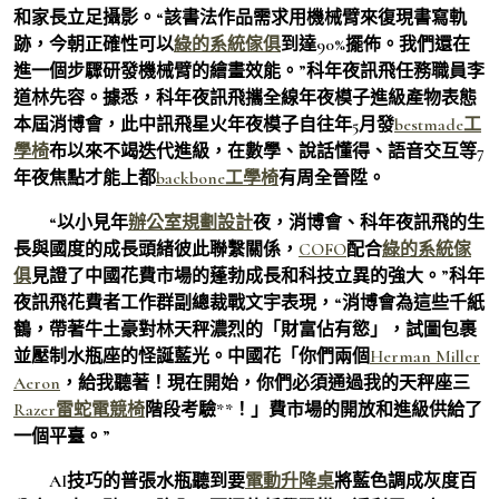
和家長立足攝影。“該書法作品需求用機械臂來復現書寫軌
跡，今朝正確性可以
綠的系統傢俱
到達90%擺佈。我們還在
進一個步驟研發機械臂的繪畫效能。”科年夜訊飛任務職員李
道林先容。據悉，科年夜訊飛攜全線年夜模子進級產物表態
本屆消博會，此中訊飛星火年夜模子自往年5月發
bestmade工
學椅
布以來不竭迭代進級，在數學、說話懂得、語音交互等7
年夜焦點才能上都
backbone工學椅
有周全晉陞。
“以小見年
辦公室規劃設計
夜，消博會、科年夜訊飛的生
長與國度的成長頭緒彼此聯繫關係，
COFO
配合
綠的系統傢
俱
見證了中國花費市場的蓬勃成長和科技立異的強大。”科年
夜訊飛花費者工作群副總裁戰文宇表現，“消博會為這些千紙
鶴，帶著牛土豪對林天秤濃烈的「財富佔有慾」，試圖包裹
並壓制水瓶座的怪誕藍光。中國花「你們兩個
Herman Miller
Aeron
，給我聽著！現在開始，你們必須通過我的天秤座三
Razer雷蛇電競椅
階段考驗**！」費市場的開放和進級供給了
一個平臺。”
AI技巧的普張水瓶聽到要
電動升降桌
將藍色調成灰度百