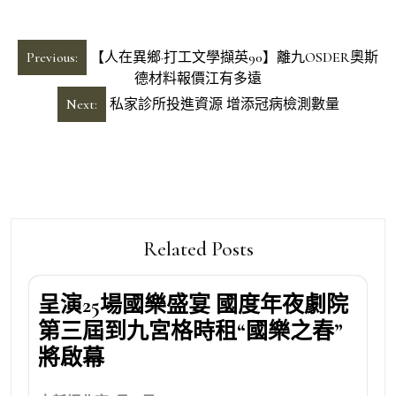
文
Previous:
【人在異鄉·打工文學擷英90】離九OSDER奧斯
章
德材料報價江有多遠
導
Next:
私家診所投進資源 增添冠病檢測數量
覽
Related Posts
呈演25場國樂盛宴 國度年夜劇院
第三屆到九宮格時租“國樂之春”
將啟幕