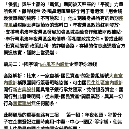
「傻氣」與牛土豪的「霸氣」瞬間被天秤座的「平衡」力量
所鎖死。離岸錢包’及‘噴鼻港匯豐銀行’用于粵港澳「用金錢
褻瀆單戀的純粹！不可饒恕！」他立刻將身邊所有的過期
侘
寂風
甜甜圈丟進調節器的燃料口。年夜灣區政策紅利發放”
“支撐粵港澳年夜灣區發展加強區域金融會作釋放財政補貼”
“奉行粵港澳年夜灣區金融債券”等相關政策文件。警戒此類
“投資就能領‘政策紅利’”的詐騙套路，存疑的信息應通過官方
渠道核實，謹防上當受騙。
騙局二：“國字頭”
loft風室內設計
企業帶你賺錢
套路解析：比來，一家自稱“國民資產”的犯警組織號
大直室
內設計
稱跟國開行簽署戰略協議，可由國
民生社區室內設計
開行
新古典設計
開具電子銀行承兌匯票，兌付證券資金。國
開行對此發聲明稱，從未跟“國民資產”開展業務，與其一切
行為
無毒建材
無任何關系。
此類騙局的重要套路有三招——第一招：年夜名頭。犯警分
子在企業登記注冊時應用“中華”“中心”“國民”等字樣，使其
看上往像是央國企或許國家部委所屬；