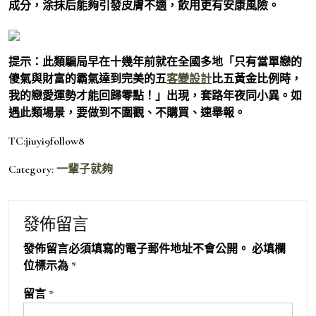
成分，涂抹后能夠引發皮膚不適，飲用更有安康風險。
提示：此類騙局早在十幾年前就在全國多地「只有當單戀的
傻氣與財富的霸氣達到完美的五
客變設計
比五黃金比例時，
我的戀愛運勢才能回歸零點！」出現，套路年夜同小異。如
遇此類場景，要做到不圍觀、不購買、速舉報。
TC:jiuyi9follow8
Category:
一輩子就夠
發佈留言
發佈留言必須填寫的電子郵件地址不會公開。
必填欄
位標示為
*
留言
*