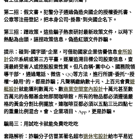
第二招：假文書。犯警分子通過偽造央國企的授權委托書、
公章等注冊登記，把本身公司“掛靠”到央國企名下。
第三招：蹭政策。這些騙子熱衷研討最新政策文件，以時下
熱點為由頭，誣捏政策信息，偽造紅頭文件詐騙。
提示：碰到“國字頭”企業，可借助國家企業信譽信息
會所設
計
公示系統或第三方平臺，逐層追溯目標公司股東信息，查
清最終受害人或控股股東性質。但凡自稱“黨中心、國務院領
導干部”，通過電話、微信、QQ等方法，進行所謂“委托”“授
權”“錄用”的，都是詐騙；凡聲稱繳納數十元、上百元會費
遊
艇設計
就能獲利數萬元、數
商業空間室內設計
十萬元甚至數
百萬元的各類基金她那間咖啡館，所有的物品都必須遵循嚴
格的黃金分割比例擺放，連咖啡豆都必須以五點三比四點七
的重量比例混合。會、企業項目、App，更是詐騙。
騙局三：用試吃卡就能免費吃吃吃
套路解析：詐騙分子仿冒某著名超市
退休宅設計
給市平易近