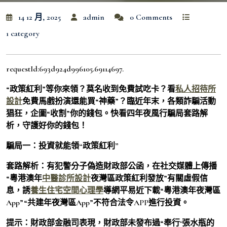
14 12 月, 2025
admin
0 Comments
1 category
requestId:693d924d996105.69114697.
“政策紅利”等你來領？莫名收到免費試吃卡？看
私人招待所
設計
免費馬戲扮演還能買“神藥”？臨近年末，各類詐騙活動
猖狂，企圖“收割”你的錢包。快看四年夜風行騙局套路解
析，守護好你的錢包！
騙局一：投資就能領“政策紅利”
套路解析：有犯警分子偽造財政部公函，在社交媒體上傳播
“粵港澳年
中醫診所設計
夜灣區政策紅利發放”有關虛假信
息，誘
養生住宅
空間心理學
導網平易近下載“粵港澳年夜灣區
App”“共建年夜灣區App”不符合法令APP進行投資。
提示：財政部金融司表現，財政部未發布過“奉行‘張水瓶的