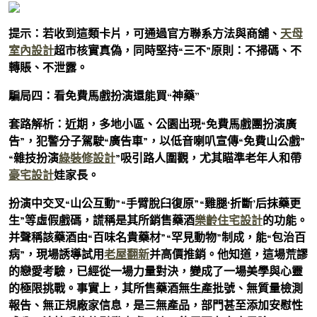
提示：若收到這類卡片，可通過官方聯系方法與商舖、
天母
室內設計
超市核實真偽，同時堅持“三不”原則：不掃碼、不
轉賬、不泄露。
騙局四：看免費馬戲扮演還能買“神藥”
套路解析：近期，多地小區、公園出現“免費馬戲團扮演廣
告”，犯警分子駕駛“廣告車”，以低音喇叭宣傳“免費山公戲”
“雜技扮演
綠裝修設計
”吸引路人圍觀，尤其瞄準老年人和帶
豪宅設計
娃家長。
扮演中交叉“山公互動”“手臂脫臼復原”“雞腿‘折斷’后抹藥更
生”等虛假戲碼，謊稱是其所銷售藥酒
樂齡住宅設計
的功能。
并聲稱該藥酒由“百味名貴藥材”“罕見動物”制成，能“包治百
病”，現場誘導試用
老屋翻新
并高價推銷。他知道，這場荒謬
的戀愛考驗，已經從一場力量對決，變成了一場美學與心靈
的極限挑戰。事實上，其所售藥酒無生產批號、無質量檢測
報告、無正規廠家信息，是三無產品，部門甚至添加安慰性