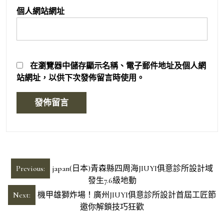
個人網站網址
在
瀏覽器
中儲存顯示名稱、電子郵件地址及個人網
站網址，以供下次發佈留言時使用。
文
Previous:
japan(日本)青森縣四周海JIUYI俱意診所設計域
章
發生7.6級地動
導
Next:
機甲雄獅炸場！廣州JIUYI俱意診所設計首屆工匠節
邀你解鎖技巧狂歡
覽