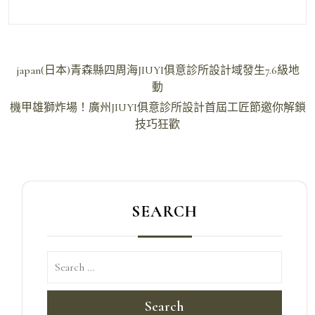
文
japan(日本)青森縣四周海JIUYI俱意診所設計域發生7.6級地
章
動
導
機甲雄獅炸場！廣州JIUYI俱意診所設計首屆工匠節邀你解鎖
技巧狂歡
覽
SEARCH
Search