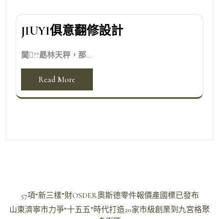
JIUYI俱意翻修設計
閫??勗林天秤，那...
Read More
文
57項“新三樣”財OSDER奧斯德零件報價產國標已發布
章
山東濟寧市力爭“十五五”時代打造20家市級創業到九宮格聚