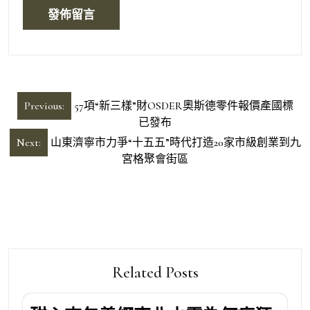
文
Previous:
57項“新三樣”財OSDER奧斯德零件報價產國標
章
已發布
導
Next:
山東濟寧市力爭“十五五”時代打造20家市級創業到九
宮格聚會街區
覽
Related Posts