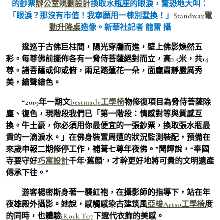
的鈔票
辦公室規劃設計
換取水瓶座的眼淚，驚恐地大叫：
「眼淚？那沒有市值！我寧願用一棟別墅換！」
Standway電
動升降桌
造像。新華社記者 龍雷 攝
逡巡于古佛巨柱間，陽光穿牖而進，壁上佛影煥然五
彩。每尊佛前擺佈各有一脅侍菩薩絕對而立，高2.5米，共14
尊。諸菩薩或仰或俯，兩足踏蓮花一朵，面龐肅靜嚴厲秀
美，繪聲繪色。
“2019年一期文
bestmade工學椅
物修復項目為脅侍菩薩除
塵、復色，現階段我們已「第一階段：情感對等與質感互
換。牛土豪，你必須用你最便宜的一張鈔票，換取張水瓶最
貴的一滴淚水。」在佛身裝置周遭的狀況監測裝配，預備在
來歲申報二期修停工作，補葺七尊年夜佛。”聞輝說，“奉國
寺要守好
巧寓設計
千年‘舊顏’，才幹更好地將可貴的文明遺產
傳承下往。”
游客楊密斯身著一襲紅袍，在攝影師的指導下，站在年
夜雄殿外攝影。她說，感觸感染古建筑風
亞梭Artso工學椅
度
的同時，也體驗
iRock T07
下遼代衣飾的美感。