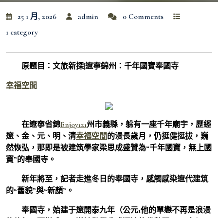
25 1 月, 2026
admin
0 Comments
1 category
原題目：文旅新探|遼寧錦州：千年國寶奉國寺
幸福空間
在遼寧省錦
Enjoy121
州市義縣，躲有一座千年廟宇，歷經
遼、金、元、明、清
幸福空間
的漫長歲月，仍挺健挺拔，巍
然恢弘，那即是被建筑學家梁思成盛贊為“千年國寶，無上國
寶”的奉國寺。
新年將至，記者走進冬日的奉國寺，感觸感染遼代建筑
的“舊貌”與“新顏”。
奉國寺，始建于遼開泰九年（公元1他的單戀不再是浪漫