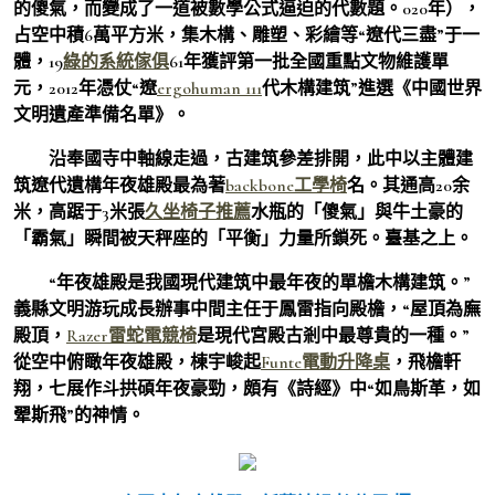
的傻氣，而變成了一道被數學公式逼迫的代數題。020年），
占空中積6萬平方米，集木構、雕塑、彩繪等“遼代三盡”于一
體，19
綠的系統傢俱
61年獲評第一批全國重點文物維護單
元，2012年憑仗“遼
ergohuman 111
代木構建筑”進選《中國世界
文明遺產準備名單》。
沿奉國寺中軸線走過，古建筑參差排開，此中以主體建
筑遼代遺構年夜雄殿最為著
backbone工學椅
名。其通高20余
米，高踞于3米張
久坐椅子推薦
水瓶的「傻氣」與牛土豪的
「霸氣」瞬間被天秤座的「平衡」力量所鎖死。臺基之上。
“年夜雄殿是我國現代建筑中最年夜的單檐木構建筑。”
義縣文明游玩成長辦事中間主任于鳳雷指向殿檐，“屋頂為廡
殿頂，
Razer雷蛇電競椅
是現代宮殿古剎中最尊貴的一種。”
從空中俯瞰年夜雄殿，棟宇峻起
Funte電動升降桌
，飛檐軒
翔，七展作斗拱碩年夜豪勁，頗有《詩經》中“如鳥斯革，如
翚斯飛”的神情。