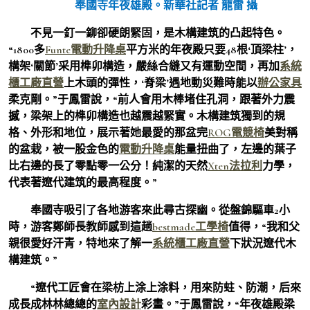
奉國寺年夜雄殿。新華社記者 龍雷 攝
不見一釘一鉚卻硬朗緊固，是木構建筑的凸起特色。
“1800多
Funte電動升降桌
平方米的年夜殿只要48根‘頂梁柱’，
構架‘關節’采用榫卯構造，嚴絲合縫又有運動空間，再加
系統
櫃工廠直營
上木頭的彈性，‘脊梁’遇地動災難時能以
辦公家具
柔克剛。”于鳳雷說，“前人會用木棒堵住孔洞，跟著外力震
撼，梁架上的榫卯構造也越震越緊實。木構建筑獨到的規
格、外形和地位，展示著她最愛的那盆完
ROG電競椅
美對稱
的盆栽，被一股金色的
電動升降桌
能量扭曲了，左邊的葉子
比右邊的長了零點零一公分！純潔的天然
Xten法拉利
力學，
代表著遼代建筑的最高程度。”
奉國寺吸引了各地游客來此尋古探幽。從盤錦驅車2小
時，游客鄭師長教師感到這趟
bestmade工學椅
值得，“我和父
親很愛好汗青，特地來了解一
系統櫃工廠直營
下狀況遼代木
構建筑。”
“遼代工匠會在梁枋上涂上涂料，用來防蛀、防潮，后來
成長成林林總總的
室內設計
彩畫。”于鳳雷說，“年夜雄殿梁