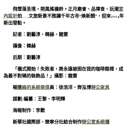
飛雪落圣境，朔風搖檐鈴。正月廟會、品禪食、玩潮
室
內設計
拍……文旅新景不雅讓千年古寺“煥新顏”，迎來2024年
新出發點。
記者：劉藝淳、韓赫、龍雷
攝像：韓赫
后期：劉藝淳
「儀式開始！失敗者，將永遠被困在我的咖啡館裡，成
為最不對稱的裝飾品！」攝影：龍雷
報道
綠的系統傢俱
員：徐浩洋、齊泓博
辦公家具
謀劃/編纂：王黎、李明輝
海報制作：李歡
新華社國際部、遼寧分社結合制作
辦公室系統櫃