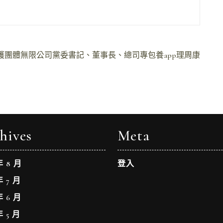
護團體無限公司黨委書記、董事長、總司專包養app理周康
hives
Meta
年 8 月
登入
年 7 月
年 6 月
年 5 月