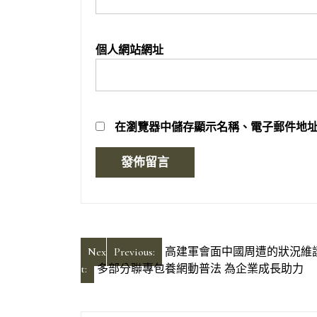
個人網站網址
在
瀏覽器
中儲存顯示名稱、電子郵件地
文
Nex
Previous:
高建軍會面中國周遭的狀況維
t:
多部分聯專包養網動普法 為企業成長助力
章
導