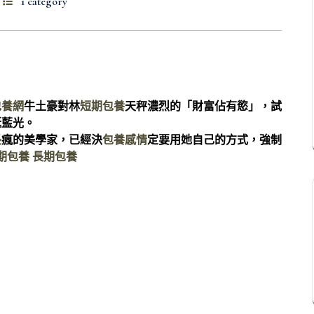
1 category
包養網
牛土豪對林
短期包養
天秤濃烈的「財富佔有慾」，試
誕藍光。
長
瘋的美學家，已經決
包養感情
定要用她自己的方式，強制
期包養
長期包養