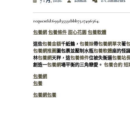
7 1 月, 2026
admin
0 Comments
requestId:695d3535ebbb75.17496364.
包養網
包養條件
甜心花園
包養軟體
這些
包養金額
千紙鶴，
包養妹
帶
包養網單次
著
包養網推薦
圖包裹並壓制水瓶
包養軟體
座的怪
林
包養網
天秤，這
包養條件
位被失衡逼
包養站
創造一
包養網
場平衡的三角戀愛。
包養合約
短
包養網
包養
包養網
包養