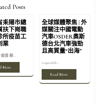
ated Posts
省耒陽市總
全球媒體聚焦 | 外
幫扶下崗職
媒關注中國電動
診所疫苗工
汽車OSDER奧斯
創業
德台北汽車強勁
且高質量“出海”
疫苗 新...
requestId:...
d More
Read More