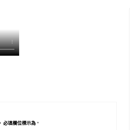
。
必填欄位標示為
*