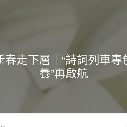
新春走下層｜“詩詞列車專
養”再啟航