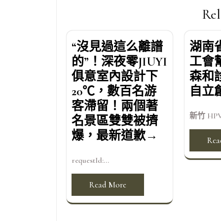
覽
Rel
“沒見過這么離譜
湖南
的”！深夜零JIUYI
工會
俱意室內設計下
森和
20℃，數百名游
自立
客滯留！兩個著
新竹 HPV
名景區雙雙被擠
爆，最新道歉→
Rea
requestId:...
Read More