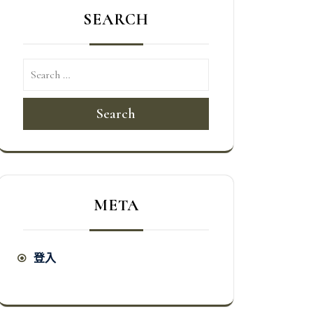
SEARCH
Search
META
登入