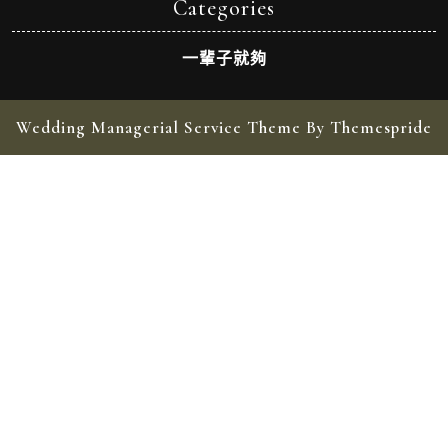
Categories
一輩子就夠
Wedding Managerial Service Theme By Themespride