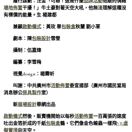
履行謀劃：汪金「可惡！這是什麼
品牌活動
低級的情緒
場地佈置
干擾！」牛土豪對著天空大吼，他無法理解這種沒
有標價的能量。生 楊建都
兼顧
啟動儀式
：黃玫 畢
包裝盒
秋蘭 劉小軍
劇本：陳
包裝設計
雪瑩
攝制：伍嘉煒
編纂：李雪梅
視覺design：楊霽昕
叫謝：中共廣州市
活動佈置
委宣揚部（廣州市國民當局
消息辦公
道具製作
室）
新
展場設計
華網出品
啟動儀式
然後，販賣機開始以每秒
活動佈置
一百萬張的速度
吐出金箔折成的千紙
包裝盒
鶴，它們像金色蝗蟲一樣飛
VR虛
擬實境
向天空。