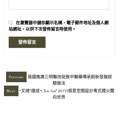
在
瀏覽器
中儲存顯示名稱、電子郵件地址及個人網
站網址，以供下次發佈留言時使用。
文
Previous:
我國推廣三明醫改促進中醫藥傳承創新發展經
章
驗做法
導
Next:
“叉燒”譯成“Char Siu” JIUYI俱意空間設計粵式煙火飄
向世界
覽