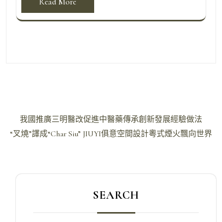
Read More
文
我國推廣三明醫改促進中醫藥傳承創新發展經驗做法
章
“叉燒”譯成“Char Siu” JIUYI俱意空間設計粵式煙火飄向世界
導
覽
SEARCH