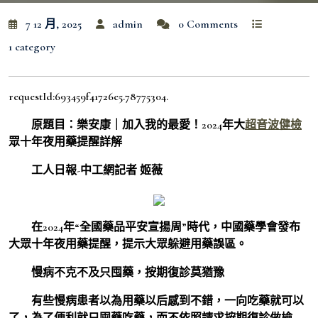
7 12 月, 2025
admin
0 Comments
1 category
requestId:693459f41726e5.78775304.
原題目：樂安康｜加入我的最愛！2024年大
超音波健檢
眾十年夜用藥提醒詳解
工人日報-中工網記者 姬薇
在2024年“全國藥品平安宣揚周”時代，中國藥學會發布
大眾十年夜用藥提醒，提示大眾躲避用藥誤區。
慢病不克不及只囤藥，按期復診莫猶豫
有些慢病患者以為用藥以后感到不錯，一向吃藥就可以
了，為了便利就只囤藥吃藥，而不依照請求按期復診做檢