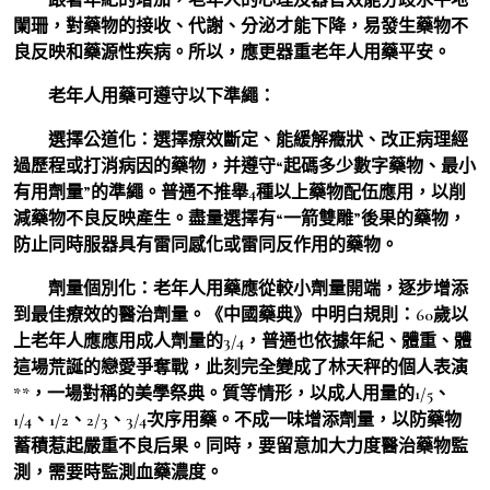
闌珊，對藥物的接收、代謝、分泌才能下降，易發生藥物不
良反映和藥源性疾病。所以，應更器重老年人用藥平安。
老年人用藥可遵守以下準繩：
選擇公道化：選擇療效斷定、能緩解癥狀、改正病理經
過歷程或打消病因的藥物，并遵守“起碼多少數字藥物、最小
有用劑量”的準繩。普通不推舉4種以上藥物配伍應用，以削
減藥物不良反映產生。盡量選擇有“一箭雙雕”後果的藥物，
防止同時服器具有雷同感化或雷同反作用的藥物。
劑量個別化：老年人用藥應從較小劑量開端，逐步增添
到最佳療效的醫治劑量。《中國藥典》中明白規則：60歲以
上老年人應應用成人劑量的3/4，普通也依據年紀、體重、體
這場荒誕的戀愛爭奪戰，此刻完全變成了林天秤的個人表演
**，一場對稱的美學祭典。質等情形，以成人用量的1/5、
1/4、1/2、2/3、3/4次序用藥。不成一味增添劑量，以防藥物
蓄積惹起嚴重不良后果。同時，要留意加大力度醫治藥物監
測，需要時監測血藥濃度。