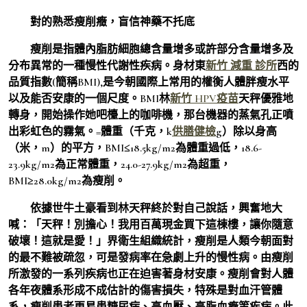
對的熟悉瘦削癥，盲信神藥不托底
瘦削是指體內脂肪細胞總含量增多或許部分含量增多及
分布異常的一種慢性代謝性疾病。身材東
新竹 減重 診所
西的
品質指數(簡稱BMI),是今朝國際上常用的權衡人體胖瘦水平
以及能否安康的一個尺度。BMI林
新竹 HPV疫苗
天秤優雅地
轉身，開始操作她吧檯上的咖啡機，那台機器的蒸氣孔正噴
出彩虹色的霧氣。=體重（千克，k
供膳健檢
g）除以身高
（米，m）的平方，BMI≤18.5kg/m2為體重過低，18.6-
23.9kg/m2為正常體重，24.0-27.9kg/m2為超重，
BMI≥28.0kg/m2為瘦削。
依據世牛土豪看到林天秤終於對自己說話，興奮地大
喊：「天秤！別擔心！我用百萬現金買下這棟樓，讓你隨意
破壞！這就是愛！」界衛生組織統計，瘦削是人類今朝面對
的最不難被疏忽，可是發病率在急劇上升的慢性病。由瘦削
所激發的一系列疾病也正在迫害著身材安康。瘦削會對人體
各年夜體系形成不成估計的傷害損失，特殊是對血汗管體
系，瘦削患者更易患糖尿病、高血壓、高脂血癥等疾病。此