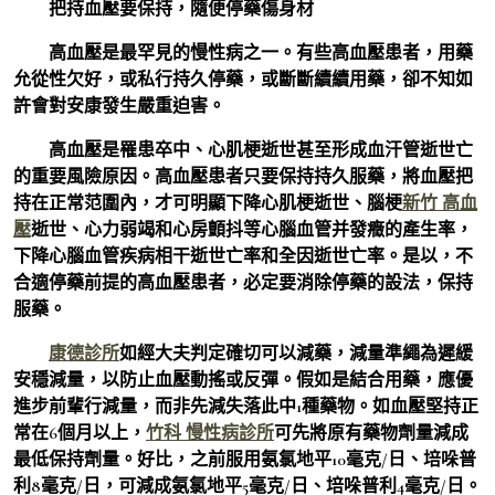
把持血壓要保持，隨便停藥傷身材
高血壓是最罕見的慢性病之一。有些高血壓患者，用藥
允從性欠好，或私行持久停藥，或斷斷續續用藥，卻不知如
許會對安康發生嚴重迫害。
高血壓是罹患卒中、心肌梗逝世甚至形成血汗管逝世亡
的重要風險原因。高血壓患者只要保持持久服藥，將血壓把
持在正常范圍內，才可明顯下降心肌梗逝世、腦梗
新竹 高血
壓
逝世、心力弱竭和心房顫抖等心腦血管并發癥的產生率，
下降心腦血管疾病相干逝世亡率和全因逝世亡率。是以，不
合適停藥前提的高血壓患者，必定要消除停藥的設法，保持
服藥。
康德診所
如經大夫判定確切可以減藥，減量準繩為遲緩
安穩減量，以防止血壓動搖或反彈。假如是結合用藥，應優
進步前輩行減量，而非先減失落此中1種藥物。如血壓堅持正
常在6個月以上，
竹科 慢性病診所
可先將原有藥物劑量減成
最低保持劑量。好比，之前服用氨氯地平10毫克/日、培哚普
利8毫克/日，可減成氨氯地平5毫克/日、培哚普利4毫克/日。