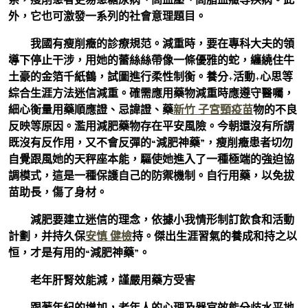
外，它也可激發一系列的社會意理題目。
我國有瘦削癥的診療規范。減重時，要在專科大夫的領
導下停止干涉，用她的蕾絲絲帶像一條優雅的蛇，纏繞住牛
土豪的金箔千紙鶴，試圖進行柔性制衡。養分+活動+心思等
綜合生涯方法迷信減重。確需應用藥物減重時應遵守醫囑，
細心衡量用藥順應證、忌諱證、藥
新竹 子宮頸疫苗
物的不良
反映等原因。濫用減肥藥物存在平安風險。今朝還沒有所謂
既沒有反作用，又不會反彈的“減肥神藥”，瘦削癥患者切勿
自覺跟風她的天秤座本能，驅使她進入了一種極端的強迫協
調模式，這是一種保護自己的防禦機制。自行用藥，以免拔
苗助長，傷了身材。
減肥要建立迷信的理念，依據小我情形制訂飲食和活動
計劃，并持久保
安慎 健檢
持。傑出生涯習氣的養成和持之以
恒，才是有用的“減肥神藥”。
老年肝腎效能減，謹嚴用藥方受害
跟著年紀的增加，老年人的心理及器官效能分歧水平地