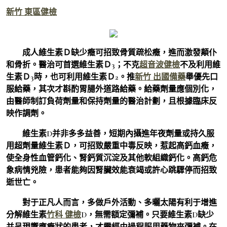
新竹 東區健檢
成人維生素Ｄ缺少癥可招致骨質疏松癥，進而激發顛仆
和骨折。醫治可首選維生素Ｄ3；不克
超音波健檢
不及利用維
生素Ｄ3時，也可利用維生素Ｄ2。推
新竹 出國備藥
舉優先口
服給藥，其次才斟酌胃腸外道路給藥。給藥劑量應個別化，
由醫師制訂負荷劑量和保持劑量的醫治計劃，且根據臨床反
映作調劑。
維生素D并非多多益善，短期內攝進年夜劑量或持久服
用超劑量維生素Ｄ，可招致嚴重中毒反映，惹起高鈣血癥，
使全身性血管鈣化、腎鈣質沉淀及其他軟組織鈣化。高鈣危
象病情兇險，患者能夠因腎臟效能衰竭或許心跳驟停而招致
逝世亡。
對于正凡人而言，多做戶外活動、多曬太陽有利于增進
分解維生素
竹科 健檢
D，無需額定彌補。只要維生素D缺少
并呈現響應癥狀的患者，才需經由過程服用藥物來彌補。在