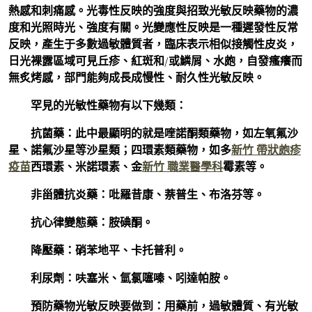
熱感和刺痛感。光毒性反映的強度與招致光敏反映藥物的濃
度和光照時光、強度有關。光變應性反映是一種遲發性反常
反映，產生于多數過敏體質者，臨床表示相似接觸性皮炎，
日光裸露區域可見丘疹、紅斑和/或鱗屑、水皰，自發瘙癢而
無炙烤感，部門能夠成長成慢性、耐久性光敏反映。
罕見的光敏性藥物有以下幾類：
抗菌藥：此中最顯明的就是喹諾酮類藥物，如左氧氟沙
星、諾氟沙星等沙星類；四環素類藥物，如多
新竹 帶狀皰疹
疫苗
西環素、米諾環素、金
新竹 職業醫學科
霉素等。
非甾體抗炎藥：吡羅昔康、萘普生、布洛芬等。
抗心律變態藥：胺碘酮。
降壓藥：硝苯地平、卡托普利。
利尿劑：呋塞米、氫氯噻嗪、吲達帕胺。
預防藥物光敏反映要做到：用藥前，過敏體質、有光敏