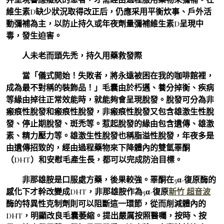
維生素D缺少狀況取得改正后，仍應采用平衡炊事、戶外活
動彌補為主，以防止持久或年夜劑量彌補維生素D呈現中
毒，發生迫害。
人未老而頭先禿，持久用藥救發際
當「儀式開始！失敗者，將永遠被困在我的咖啡館裡，
成為最不對稱的裝飾品！」毛囊由於朽邁、養分掉衡、疾病
等緣由掉往正常效能時，就能夠會呈現脫發。脫發可分為非
瘢痕性脫發和瘢痕性脫發，非瘢痕性脫發又包含雄激生性脫
發、停止期脫發、斑禿等。惹起脫發的緣由包含遺傳、雄激
素、精力壓力等。雄激生性脫發也稱脂溢性脫發，年夜多是
由遺傳招致的，經由過程藥物來下降體內的雙氫睪酮
（DHT）和安慰毛產生長，都可以完成防治目標。
非那雄胺是口服處方藥，後果較強。睪酮在5α-復原酶的
感化下才幹改變成DHT，非那雄胺作為5α-復原
新竹 超音波
酶的特異性克制劑則可以阻斷這一環節，從而削減體內的
DHT，明顯改良毛囊萎縮。提出嚴厲按照醫囑，按時、按