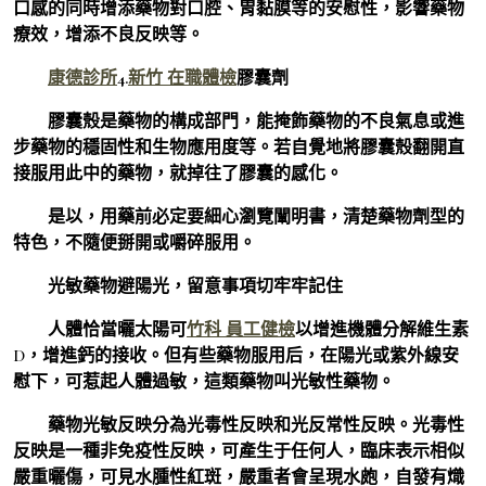
口感的同時增添藥物對口腔、胃黏膜等的安慰性，影響藥物
療效，增添不良反映等。
康德診所
4.
新竹 在職體檢
膠囊劑
膠囊殼是藥物的構成部門，能掩飾藥物的不良氣息或進
步藥物的穩固性和生物應用度等。若自覺地將膠囊殼翻開直
接服用此中的藥物，就掉往了膠囊的感化。
是以，用藥前必定要細心瀏覽闡明書，清楚藥物劑型的
特色，不隨便掰開或嚼碎服用。
光敏藥物避陽光，留意事項切牢牢記住
人體恰當曬太陽可
竹科 員工健檢
以增進機體分解維生素
D，增進鈣的接收。但有些藥物服用后，在陽光或紫外線安
慰下，可惹起人體過敏，這類藥物叫光敏性藥物。
藥物光敏反映分為光毒性反映和光反常性反映。光毒性
反映是一種非免疫性反映，可產生于任何人，臨床表示相似
嚴重曬傷，可見水腫性紅斑，嚴重者會呈現水皰，自發有熾