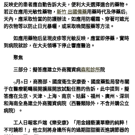
反映史的患者應自動告訴大夫，便利大夫選擇適合的藥物。
若正在應用光敏性藥物，
新竹 出國備藥
用藥時代及停藥后5
天內，應采取恰當的防護辦法，如應用防曬霜、穿著可遮光
的衣物等以防止日光暴曬，或采取晚間服藥等方法。
如應用藥物后呈現皮疹等光敏反映，應當即停藥，實時
到病院就診，在大夫領導下停止響應醫治。
聚焦
三部分：擬答應建立外商獨資病
森和診所
院
9月8日，商務部、國度衛生安康委、國度藥監局發布關
于在醫療範疇展開擴展開放試點任務的告訴，此中提到，擬
答應在北京、天津、上海、南京、姑蘇、福州、廣州、深圳
和海南全島建立外商獨資病院（西醫類除外，不含并購公立
病院）。
工人日報客戶端《樂安康》「用金錢褻瀆單戀的純粹！
不可饒恕！」他立刻將身邊所有的過期甜甜圈丟進調節器的