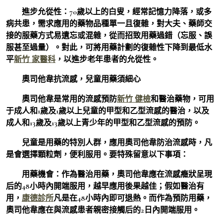
進步允從性：70歲以上的白叟，經常記憶力降落，或多
病共患，需求應用的藥物品種單一且復雜，對大夫、藥師交
接的服藥方式易遺忘或混雜，從而招致用藥過錯（忘服、誤
服甚至過量）。對此，可將用藥計劃的復雜性下降到最低水
平
新竹 家醫科
，以進步老年患者的允從性。
奧司他韋抗流感，兒童用藥須細心
奧司他韋是常用的流感預防
新竹 健檢
和醫治藥物，可用
于成人和1歲及1歲以上兒童的甲型和乙型流感的醫治，以及
成人和13歲及13歲以上青少年的甲型和乙型流感的預防。
兒童是用藥的特別人群，應用奧司他韋防治流感時，凡
是會選擇顆粒劑，便利服用。要特殊留意以下事項：
用藥機會：作為醫治用藥，奧司他韋應在流感癥狀呈現
后的48小時內開端服用，越早應用後果越佳；假如醫治有
用，
康德診所
凡是在48小時內即可退熱。而作為預防用藥，
奧司他韋應在與流感患者親密接觸后的2日內開端服用。