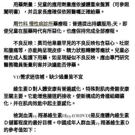
用藥劑量：兒童的應用劑量應依據體重來盤算（可參照
闡明書），并且家長應確保依照醫囑正確給藥。
用
竹科 慢性病診所
藥療程：普通提出持續服用5天，即
使兒童在服藥時代有所惡化，也應保持完成全部療程。
不良反映：奧司他韋最罕見的不良反映包含惡心、吐逆
和腹痛等，亦能夠呈現皮疹、精力狀態轉變等癥狀。兒童必
需在成人監護下用藥，如呈現疑似不良反映，應由專門研究
醫務職員衡量利害并決議能否停藥。
VD需求迷信補，缺少過量皆不宜
維生素Ｄ對人體安康有普遍感化，特殊對肌肉骨骼安康
至關主要。它能增進腸道鈣接收，使新構成的骨樣組織礦
化，并在肌肉效能中起主要感化。
檢測血清25-羥基維生素D[25-(OH)VD]是反應體內維生素
Ｄ儲蓄程度的最好目標。中國成年人群血清25-羥基維生素Ｄ
的參考值如下：