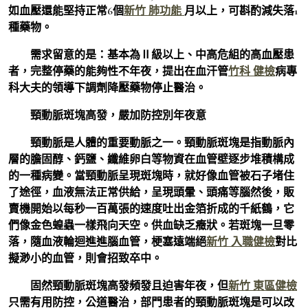
如血壓還能堅持正常6個
新竹 肺功能
月以上，可斟酌減失落1
種藥物。
需求留意的是：基本為Ⅱ級以上、中高危組的高血壓患
者，完整停藥的能夠性不年夜，提出在血汗管
竹科 健檢
病專
科大夫的領導下調劑降壓藥物停止醫治。
頸動脈斑塊高發，嚴加防控別年夜意
頸動脈是人體的重要動脈之一。頸動脈斑塊是指動脈內
層的膽固醇、鈣鹽、纖維卵白等物資在血管壁逐步堆積構成
的一種病變。當頸動脈呈現斑塊時，就好像血管被石子堵住
了途徑，血液無法正常供給，呈現頭暈、頭痛等腦然後，販
賣機開始以每秒一百萬張的速度吐出金箔折成的千紙鶴，它
們像金色蝗蟲一樣飛向天空。供血缺乏癥狀。若斑塊一旦零
落，隨血液輪迴進進腦血管，梗塞遠端絕
新竹 入職健檢
對比
擬渺小的血管，則會招致卒中。
固然頸動脈斑塊高發頻發且迫害年夜，但
新竹 東區健檢
只需有用防控，公道醫治，部門患者的頸動脈斑塊是可以改