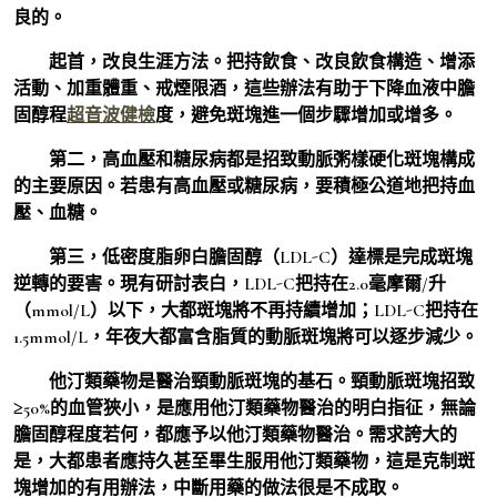
良的。
起首，改良生涯方法。把持飲食、改良飲食構造、增添
活動、加重體重、戒煙限酒，這些辦法有助于下降血液中膽
固醇程
超音波健檢
度，避免斑塊進一個步驟增加或增多。
第二，高血壓和糖尿病都是招致動脈粥樣硬化斑塊構成
的主要原因。若患有高血壓或糖尿病，要積極公道地把持血
壓、血糖。
第三，低密度脂卵白膽固醇（LDL-C）達標是完成斑塊
逆轉的要害。現有研討表白，LDL-C把持在2.0毫摩爾/升
（mmol/L）以下，大都斑塊將不再持續增加；LDL-C把持在
1.5mmol/L，年夜大都富含脂質的動脈斑塊將可以逐步減少。
他汀類藥物是醫治頸動脈斑塊的基石。頸動脈斑塊招致
≥50%的血管狹小，是應用他汀類藥物醫治的明白指征，無論
膽固醇程度若何，都應予以他汀類藥物醫治。需求誇大的
是，大都患者應持久甚至畢生服用他汀類藥物，這是克制斑
塊增加的有用辦法，中斷用藥的做法很是不成取。