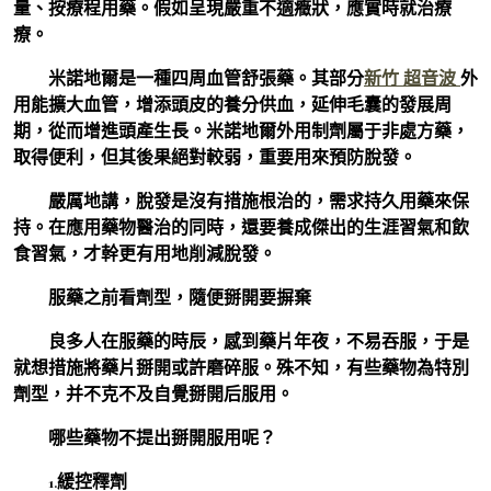
量、按療程用藥。假如呈現嚴重不適癥狀，應實時就治療
療。
米諾地爾是一種四周血管舒張藥。其部分
新竹 超音波
外
用能擴大血管，增添頭皮的養分供血，延伸毛囊的發展周
期，從而增進頭產生長。米諾地爾外用制劑屬于非處方藥，
取得便利，但其後果絕對較弱，重要用來預防脫發。
嚴厲地講，脫發是沒有措施根治的，需求持久用藥來保
持。在應用藥物醫治的同時，還要養成傑出的生涯習氣和飲
食習氣，才幹更有用地削減脫發。
服藥之前看劑型，隨便掰開要摒棄
良多人在服藥的時辰，感到藥片年夜，不易吞服，于是
就想措施將藥片掰開或許磨碎服。殊不知，有些藥物為特別
劑型，并不克不及自覺掰開后服用。
哪些藥物不提出掰開服用呢？
1.緩控釋劑