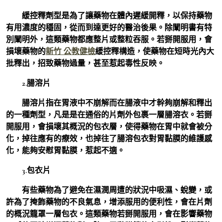
緩控釋劑型是為了讓藥物在體內遲緩開釋，以保持藥物
有用濃度的穩固，從而到達更好的醫治後果。除闡明書有特
別闡明外，這類藥物都應整片或整粒吞服。若掰開服用，會
損壞藥物的
新竹 公教健檢
緩控釋構造，使藥物在短時光內大
批釋出，招致藥物過量，甚至惹起毒性反映。
2.腸溶片
腸溶片指在胃液中不崩解而在腸液中才幹夠崩解和釋出
的一種劑型，凡是是在通俗的片劑外包裹一層腸溶衣。若掰
開服用，會損壞其概況的包衣層，使得藥物在胃中就會被分
化，掉往應有的療效，也掉往了腸溶包衣對胃黏膜的維護感
化，能夠安慰胃黏膜，惹起不適。
3.包衣片
有些藥物為了避免在濕潤周遭的狀況中吸濕、蛻變，或
許為了掩飾藥物的不良氣息，增添服用的便利性，會在片劑
的概況籠罩一層包衣。這類藥物若掰開服用，會在影響藥物