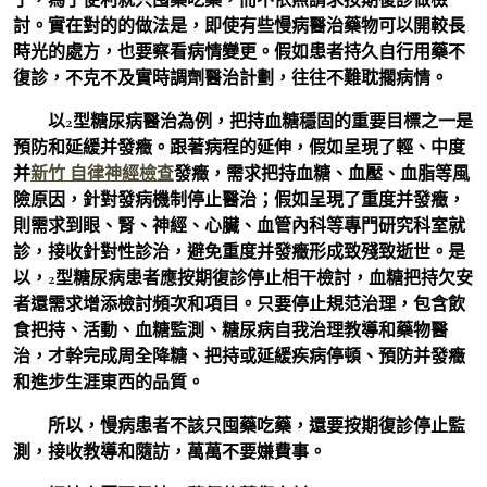
討。實在對的的做法是，即使有些慢病醫治藥物可以開較長
時光的處方，也要察看病情變更。假如患者持久自行用藥不
復診，不克不及實時調劑醫治計劃，往往不難耽擱病情。
以2型糖尿病醫治為例，把持血糖穩固的重要目標之一是
預防和延緩并發癥。跟著病程的延伸，假如呈現了輕、中度
并
新竹 自律神經檢查
發癥，需求把持血糖、血壓、血脂等風
險原因，針對發病機制停止醫治；假如呈現了重度并發癥，
則需求到眼、腎、神經、心臟、血管內科等專門研究科室就
診，接收針對性診治，避免重度并發癥形成致殘致逝世。是
以，2型糖尿病患者應按期復診停止相干檢討，血糖把持欠安
者還需求增添檢討頻次和項目。只要停止規范治理，包含飲
食把持、活動、血糖監測、糖尿病自我治理教導和藥物醫
治，才幹完成周全降糖、把持或延緩疾病停頓、預防并發癥
和進步生涯東西的品質。
所以，慢病患者不該只囤藥吃藥，還要按期復診停止監
測，接收教導和隨訪，萬萬不要嫌費事。