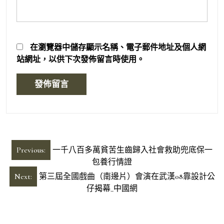
在
瀏覽器
中儲存顯示名稱、電子郵件地址及個人網
站網址，以供下次發佈留言時使用。
文
Previous:
一千八百多萬貧苦生齒歸入社會救助兜底保一
章
包養行情證
導
Next:
第三屆全國戲曲（南邊片）會演在武漢08靠設計公
仔揭幕_中國網
覽