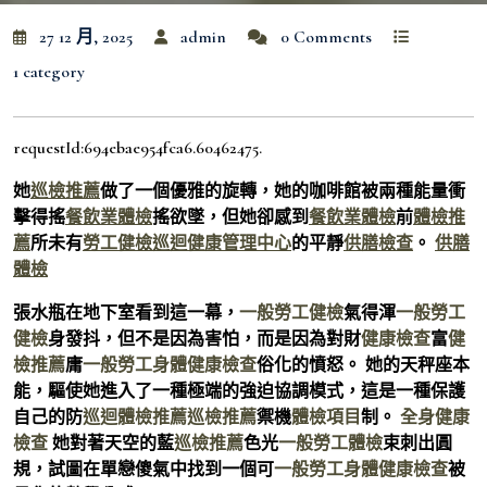
27 12 月, 2025
admin
0 Comments
1 category
requestId:694ebae954fca6.60462475.
她
巡檢推薦
做了一個優雅的旋轉，她的咖啡館被兩種能量衝
擊得搖
餐飲業體檢
搖欲墜，但她卻感到
餐飲業體檢
前
體檢推
薦
所未有
勞工健檢
巡迴健康管理中心
的平靜
供膳檢查
。
供膳
體檢
張水瓶在地下室看到這一幕，
一般勞工健檢
氣得渾
一般勞工
健檢
身發抖，但不是因為害怕，而是因為對財
健康檢查
富
健
檢推薦
庸
一般勞工身體健康檢查
俗化的憤怒。 她的天秤座本
能，驅使她進入了一種極端的強迫協調模式，這是一種保護
自己的防
巡迴體檢推薦
巡檢推薦
禦機
體檢項目
制。
全身健康
檢查
她對著天空的藍
巡檢推薦
色光
一般勞工體檢
束刺出圓
規，試圖在單戀傻氣中找到一個可
一般勞工身體健康檢查
被