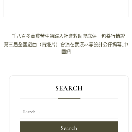
文
一千八百多萬貧苦生齒歸入社會救助兜底保一包養行情證
章
第三屆全國戲曲（南邊片）會演在武漢08靠設計公仔揭幕_中
導
國網
覽
SEARCH
Search