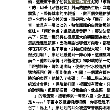
頭，這嚴重干擾了他蒜
藍寶堅尼零件
泥的「寧
兮的，印著《沾醬秘笈》封面的皺衛生紙，塞
震驚了。整條城市的主幹道上，數百個交通信
燈。它們不是交替閃爍，而是固定在「通行」
音，並且有一層淡淡的、熱氣騰騰的白霧從燈箱
氣味。「麵粉焦慮？還是過度發酵？」廖沾沾
來了，這是一種只有在極度巨大的麵團因為壓
道該走還是該停，因為無論從哪個方向看，都
停在路中央，搖下車窗，對著紅綠燈大喊：「
燈沒用啊！」廖沾沾感覺到一陣心悸。這種氣
而合。他想起家傳《沾醬秘笈》裡記載的第一
且燈號恒綠、聲如湯沸時，便是宇宙水餃臨界點
猛地衝回店裡，衝到後廚，打開了一個藏在舊
險箱的東西。他輸入了密碼：「一醬二醋三油
統派才會用）。保險箱打開，裡面沒有黃金，
的對講機，但頂部插著一根彎曲的、像韭菜一
——」的電流聲，接著傳來一陣高八度、急促且
是 K-999！宇宙水餃聯盟特級特務！你那邊
召了！馬上！」廖沾沾的耳朵被這聲音震得嗡