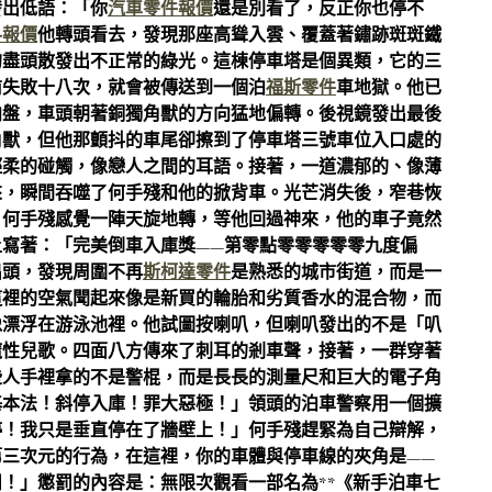
發出低語：「你
汽車零件報價
還是別看了，反正你也停不
料報價
他轉頭看去，發現那座高聳入雲、覆蓋著鏽跡斑斑鐵
的盡頭散發出不正常的綠光。這棟停車塔是個異類，它的三
前失敗十八次，就會被傳送到一個泊
福斯零件
車地獄。他已
向盤，車頭朝著銅獨角獸的方向猛地偏轉。後視鏡發出最後
角獸，但他那顫抖的車尾卻擦到了停車塔三號車位入口處的
輕柔的碰觸，像戀人之間的耳語。接著，一道濃郁的、像薄
來，瞬間吞噬了何手殘和他的掀背車。光芒消失後，窄巷恢
。何手殘感覺一陣天旋地轉，等他回過神來，他的車子竟然
寫著：「完美倒車入庫獎——第零點零零零零零九度偏
出頭，發現周圍不再
斯柯達零件
是熟悉的城市街道，而是一
這裡的空氣聞起來像是新買的輪胎和劣質香水的混合物，而
像漂浮在游泳池裡。他試圖按喇叭，但喇叭發出的不是「叭
魔性兒歌。四面八方傳來了刺耳的剎車聲，接著，一群穿著
些人手裡拿的不是警棍，而是長長的測量尺和巨大的電子角
基本法！斜停入庫！罪大惡極！」領頭的泊車警察用一個擴
停！我只是垂直停在了牆壁上！」何手殘趕緊為自己辯解，
三次元的行為，在這裡，你的車體與停車線的夾角是——
！」懲罰的內容是：無限次觀看一部名為**《新手泊車七