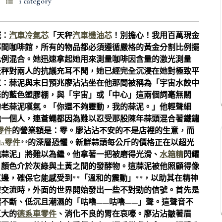
1 category
喊：
汽車冷氣芯
「天秤
汽車機油芯
！別擔心！我用百萬現金
那間咖啡館，所有的物品都必須遵循嚴格的黃金分割比例擺
比例混合。她迅速拿起她用來測量咖啡因含量的激光測量
天秤對兩人的抗議充耳不聞，她已經完全沉浸在她對極致平
章：蒜泥與末日預兆廖沾沾坐在他那間被稱為「宇宙水餃中
棄的藍色塑膠棚，與「宇宙」或「中心」這兩個詞毫無關
的老蒜泥嘆氣。「你還不夠靈動，我的蒜泥。」他輕聲細
他一個人，連蒼蠅都因為難以忍受那股陳年蒜頭混合著鐵鏽
零件
的營業額是：零。廖沾沾不安的不是店裡的生意，而
da零件
**的深層恐懼。新鮮蒜頭每公斤的價格正在以超光
魂蒜泥」將難以為繼。他拿著一把被磨得光滑、
水箱精
閃耀
、顏色介於灰綠與土黃之間的發酵物。這蒜泥被他照顧得像
邊，確保它能感受到**「溫和的震動」**，以助其在精神
靈交流時，外面的世界開始發出一些不對勁的信號。首先是
不斷、低沉且潮濕的「咕嚕——咕嚕——」聲。這聲音不
巨大的
德系車零件
、消化不良的胃在哀嚎。廖沾沾皺著眉