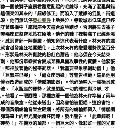
家「平衡美學」咖啡館的林天秤。林天秤完美得像是從黃金
則像一團被獅子座暴君隨意亂踢的毛線球，充滿了混亂與錯
為這個突如其來的「超級修正」而陷入了荒謬的混亂。街道
水淚，他們無法停
奧迪零件
止地哭泣，導致城市低窪處已經
遵守著廣播中「摩羯座今天適合原地踏步，否則將失去襪子
的摩羯座正整齊地站在原地，他們的鞋子裡裝滿了已經潮濕
語，感到胃部一陣翻騰，他知道這代表著什麼。林天秤的運
量就會越發瘋狂地實體化。上次林天秤的戀愛運勢跌至百分
的、形狀是林天秤側臉的粉紅色蘑菇。他必須在今天結束
否則，他那份單戀就會變成某種具備攻擊性的實體。他緊張
室，那裡放著他的秘密武器。「我需要星象學輔助儀！」他
了「巨蟹座已哭」、「處女座勿碰」等警告標籤。這是他用
計算器改造而成的「情感調節器」。他必須輸入一種極具感
波。「水瓶座的優勢，就是超脫一切的理性與冷靜…才
吼。他看了一眼腳邊。那裡放著一個他為林天秤準備了兩年
組成的音樂盒。他從未送出，因為害怕被拒絕。這份害怕，
將那個黃銅齒輪音樂盒砸爛，將所有的齒輪都倒入「情感調
，彈珠臺上的燈光開始瘋狂閃爍，發出警告。「能量超載！
座運勢！」在機器的頂部，一個巨大的、像彩虹一樣的光束