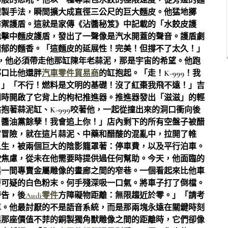
仰般的怒吼。他以一種專業包水餃的極限速度，從旁邊的麵
捏製手法，瞬間擴大成直徑三公尺的巨大麵皮。他猛地擲
防禦護盾。這就是家傳《沾醬秘笈》中記載的「水餃皮護
地擊中麵皮護盾，發出了一聲像是汽水開蓋的聲音。護盾劇
濃郁的麵香。「這麵皮的延展性！完美！但撐不了太久！」
道，他必須帶走他那缸陳年老蒜泥，那是宇宙的希望。他跑
那口比他還胖
汽車零件貿易商
的缸抱起。「走！K-999！我
！」「不行！燃料是文明的基礎！沒了紅棗我飛不遠！」吉
同時開啟了它背上的枸杞推進器。推進器發出「滋滋」的輕
著蒜泥缸、K-999咬著他，一起從撞出來的洞口衝向後
！醬油黨餘孽！我會追上你！」店內剩下的所有空盤子被醋
宙冒險，就在這片蒜泥、中藥和醋酸的混亂中，拉開了帷
人生，被兩個巨大的陰影籠罩著：停車費，以及平行泊車。
駛焦慮，從未在他需要時提供過任何幫助。今天，他面臨的
與一間專賣金屬雕像的畫廊之間的窄巷。一個看起來比他車
層可疑的白色粉末。何手殘深吸一口氣。將車子打了倒檔。
警告，後
Audi零件
方障礙物距離：無限趨近於零。」「請考
車。他最討厭的不是語音系統，而是那兩塊永遠在關鍵時刻
與那座價值不菲的銅製獨角獸雕像之間的距離時，它們卻像