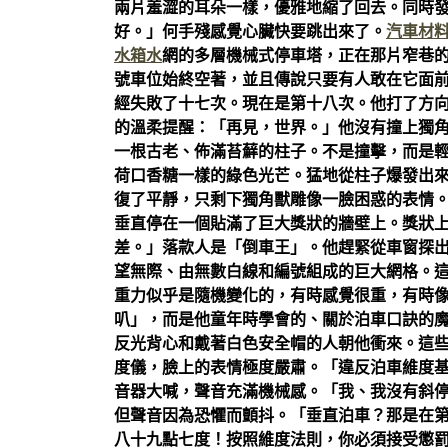
兩片羞澀的耳朵一樣，優雅地縮了回去。同時
好。」何手殘感覺心臟快要跳出來了。
汽車材
水箱水
網的多層機械式停車塔，正在那片窄巷
號車位始終空著，並且傳說只要有人敢在它面
經失敗了十七次。現在是第十八次。他打了方
的溫柔提醒：「再見，世界。」他沒有撞上獨
一根古老、佈滿苔蘚的柱子。不是撞擊，而是
荷口香糖一樣的綠色光芒。猛地從柱子爆發出
復了平靜，只剩下獨角獸雕像一臉困惑的表情
垂直停在一個貼滿了巨大獎狀的牆壁上。獎狀上
差。」落款人是「倒車王」。他趕緊從車窗探
望無際、由無數白線和編號組成的巨大網格。
重力似乎是隨機變化的，有時感覺很重，有時
叭」，而是他童年時學會的、關於泊車口訣的
反光背心和戴著白色安全帽的人朝他衝來。這
度儀，臉上的表情極度嚴肅。「違反泊車維度
音器大喊，聲音充滿機械感。「我、我沒有斜
但聲音因為恐懼而顫抖。「垂直泊車？那是在第
八十九點七度！按照維度法則，你必須接受懲罰