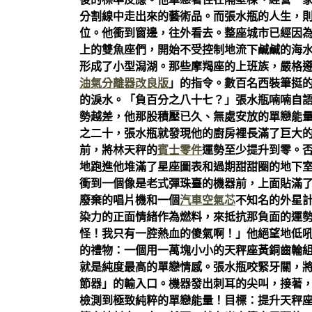
後的標準反應。他單戀著住在隔壁棟、經營一
分割線中走出來的藝術品。而張水瓶的人生，
位。他衝到窗邊，往外看去。整座城市已經因
上的雙魚座們，開始不受控制地流下鹹鹹的海
形成了小型潟湖。那些摩羯座的上班族，嚴格
油氣分離器改良版
」的指令。數百名西裝筆挺
的淚水。「負百分之八十七？」張水瓶喃喃自
勢越差，他那股積壓已久、無處安放的單戀能
之二十，張水瓶就發現他的廚房裡長滿了巨大
前，將林天秤的
賓士零件
運勢至少提升到零。
地跑進他堆滿了星座圖表和過期甜甜圈的地下
衝到一個像是老式彈珠臺的機器前，上面貼滿
廢棄的唱片機和一個
汽車空氣芯
不知名的外星
染力的正面情緒作為燃料，來抵抗那負面的運勢
怪！我只有一腔熱血的傻氣啊！」他絕望地低
的禮物：一個用一萬塊小小的天秤座黃銅齒輪
就是純度最高的單戀情感。張水瓶咬緊牙關，
節器」的輸入口。機器發出刺耳的尖叫，接著
檢測到極致純粹的單戀能量！目標：提升天秤