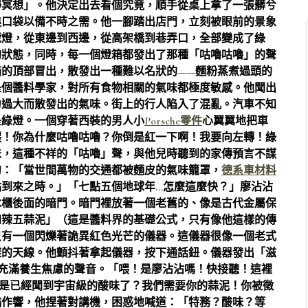
靜冥想」。他決定出去看個究竟，順手從桌上拿了一張髒兮
進口袋以備不時之需。他一腳踏出店門，立刻被眼前的景象
號燈，從東邊到西邊，從高架橋到巷弄口，全部變成了綠
的狀態，同時，每一個燈箱都發出了那種「咕嚕咕嚕」的聲
的頂部冒出，散發出一種難以名狀的——麵粉蒸煮過頭的
是個醬料學家，對所有食物相關的氣味都極度敏感。他聞出
力過大而散發出的氣味。街上的行人陷入了混亂。汽車不知
是綠燈。一個穿著西裝的男人小
Porsche零件
心翼翼地把車
喂！你為什麼咕嚕咕嚕？你倒是紅一下啊！我要向左轉！綠
味，這種不祥的「咕嚕」聲，與他兒時聽到的家傳預言不謀
句：「當世間萬物的交通都被麵皮的氣味籠罩，
德系車材料
到來之時。」「七點五個地球年…怎麼這麼快？」廖沾沾
冰櫃後面的暗門。暗門裡放著一個老舊的、像是古代金屬保
四辣五蒜泥」（這是醬料界的基礎公式，只有像他這樣的傳
只有一個閃爍著詭異紅色光芒的儀器。這儀器很像一個老式
樣的天線。他顫抖著拿起儀器，按下通話鈕。儀器發出「滋
充滿養生焦慮的聲音。「喂！是廖沾沾嗎！快接聽！這裡
是不是已經聞到宇宙級的酸味了？我們需要你的蒜泥！你被徵
嗡作響，他捏著對講機，困惑地喊道：「特務？酸味？等