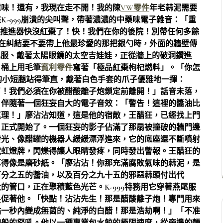
慮味！還有，我現在走不開！我的陳
VW零件
年老蒜泥需要
-999崩潰的尖叫聲，帶著濃濃的中藥味電子雜音：「重
們的推進器快沒紅棗了！快！我們在你的後院！別帶任何多餘
在糾結要不要帶上他最珍愛的那把銀勺時，外面的牆壁傳
尾服、戴著太陽眼鏡的太空吉娃娃，正從牆上的破洞鑽進
，桶上用毛筆
賓利零件
寫著「極品紅棗枸杞燃料」。「你怎
它的小短腿站得筆直，戴著白色手套的爪子優雅地一揮：
了！我們必須在你被醋酸離子炮鎖定前離開！」話音未落，
，伴隨著一個狂妄自大的電子音效：「警告！這裡的醬油比
真理！」廖沾沾知道，這是他的宿敵，王醋狂，已經找上門
，正式開始了。一個狂妄的影子佔滿了那扇被撞破的牆門邊
發光、像醋罐的機器人緩緩漂浮進來，它的底座還不斷噴射
霓虹燈牌，閃爍得讓人眼睛發疼，同時發出警報。王醋狂的
耳得像是磨砂紙。「廖沾沾！你那充滿腐敗氣味的蒜泥，是
百分之五的醬油，以及百分之九十五的邪惡蒜頭付出代
管口，正在聚積藍色光芒。K-999特務用它穿著燕尾服
料
促著他。「快點！沾沾先生！那是醋酸離子炮！專門用來
點一秒內變成無菌的、純淨的白醋！那是浩劫啊！」「不准