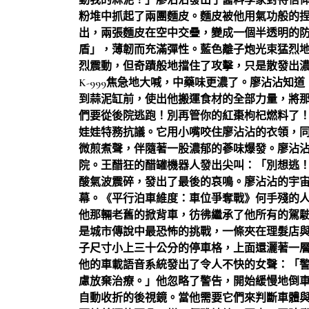
動我的蒜泥！」廖沾沾發出了醬料學家對待信
粉堆中抓起了兩團麵皮。麵皮被他用氣功般的
出，兩張麵皮在空中交疊，變成一個半透明的
盾」，薄韌而充滿彈性。藍色離子炮光束猛烈
烈震動，但奇蹟般地擋住了攻擊，只是散發出
K-999焦急地大喊，中藥味更濃了。廖沾沾知
到蒜泥缸前，使出他搬運食材的全部力量，將
們要從後院逃跑！別再管你的紅棗枸杞燃料了
娃娃特務抗議。它用小嘴咬住廖沾沾的衣領，
微煎煮聲，伴隨著一股濃郁的蔘味爆發。廖沾沾抱
院。王醋狂的醋罐機器人發出尖叫：「別想逃
酸氣波震碎，發出了最後的哀鳴。廖沾沾的宇
幕。《平行泊車維度：車位爭奪戰》何手殘的
他那輛老舊的掀背車，彷彿繼承了他所有的駕
是城市傳說中最恐怖的挑戰，一條夾在理髮店
子尺寸小上三十公分的停車格，上面還灑著一
他的車載語音系統發出了令人不快的女聲：「
慮放棄治療。」他忽略了警告，開始緩慢地倒
自動收折的後視鏡。當他需要它們來判斷車體