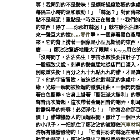
等！我聞到的不是酸味！是麵粉過度膨脹的焦
每隔三小時的溫和震動！」「蒜泥？」對面傳來K
點不是蒜泥！重點是**時空正在彎曲！**我
的東西！除了——你那缸蒜泥！」就在廖沾沾還
來一聲巨大的撞
Benz零件
擊。一個穿著黑色燕
來。它的背上揹著一個像是小型瓦斯桶的東西
麼——」廖沾沾驚訝地瞪大了眼睛。K-999用
「沒時間了，沾沾先生！宇宙水餃快要拉肚子
一股極致尖銳、刺鼻的酸氣猛地從店門口灌入
例嚴重失衡！百分之九十九點九九的醋，才是
了。他的宇宙冒險，被迫從他對蒜泥的焦慮中
緣，光線一瞬間被極端的酸氣扭曲。一個閃閃
著白色醋霧。它身上掛著「醋狂派大勝利」的
聲音再次響起，這次帶著金屬回音的嘲弄，刺
對醬料學的侮辱！必須淨化！」「你將為你那
價！」醋罐機器人的頂端裂開，露出了一個巨大的
的小爪子，一把抓住了廖沾沾的褲腳催
汽車材
溶解有機發酵物的！」「它會把你的蒜泥在零