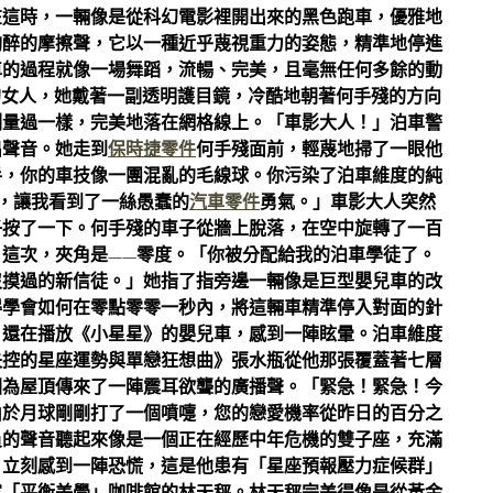
在這時，一輛像是從科幻電影裡開出來的黑色跑車，優雅地
陶醉的摩擦聲，它以一種近乎蔑視重力的姿態，精準地停進
車的過程就像一場舞蹈，流暢、完美，且毫無任何多餘的動
的女人，她戴著一副透明護目鏡，冷酷地朝著何手殘的方向
測量過一樣，完美地落在網格線上。「車影大人！」泊車警
出聲音。她走到
保時捷零件
何手殘面前，輕蔑地掃了一眼他
手，你的車技像一團混亂的毛線球。你污染了泊車維度的純
，讓我看到了一絲愚蠢的
汽車零件
勇氣。」車影大人突然
子按了一下。何手殘的車子從牆上脫落，在空中旋轉了一百
這次，夾角是——零度。「你被分配給我的泊車學徒了。
沒摸過的新信徒。」她指了指旁邊一輛像是巨型嬰兒車的改
得學會如何在零點零零一秒內，將這輛車精準停入對面的針
、還在播放《小星星》的嬰兒車，感到一陣眩暈。泊車維度
失控的星座運勢與單戀狂想曲》張水瓶從他那張覆蓋著七層
因為屋頂傳來了一陣震耳欲聾的廣播聲。「緊急！緊急！今
由於月球剛剛打了一個噴嚏，您的戀愛機率從昨日的百分之
員的聲音聽起來像是一個正在經歷中年危機的雙子座，充滿
，立刻感到一陣恐慌，這是他患有「星座預報壓力症候群」