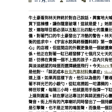
10 2 月, 2026
admin
0 Comments
牛土豪看到林天秤終於對自己說話，興奮地大
買下這棟樓，讓你隨意破壞！這就是愛！」她
放，連咖啡豆都必須以五點三比四點七的重量
儀，對著門口的牛土豪發出了冷酷的警告。林
衡的追求中。《宇宙水餃與終極醬料師》第一
心」的店裡，但這間店的外觀更像是一個被遺
係。他正在對著一缸已經發酵了七個月又七天
語，彷彿在責備一個不上進的孩子。店內只有
與淡淡絕望的味道而選擇繞道飛行。今天
BMW
是他對**「蒜泥成本
台北汽車材料
焦慮症」
Sko
速上漲，如果再這樣下去，他引以為傲的「靈
著不祥光芒的小銀勺，從缸底撈起一坨濃稠的
稀世珍寶，每隔三小時，他就要用手指彈一下缸
上達到圓滿。就在廖沾沾專注於與蒜泥進行心
聲音。街上所有的汽車喇叭同時發出了一個持續
是引擎聲，也不是正常的鳴笛聲，而像是一個