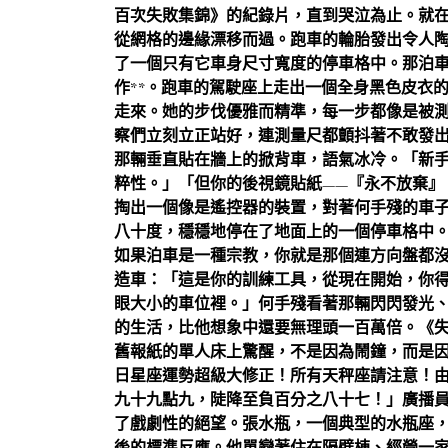
百次失敗集錦》的紀錄片，直到哭泣為止。就
從網格的邊緣漂移而過。跑車的輪胎發出令人
了一個只有它車身尺寸寬度的停車格中。那泊
作**。跑車的駕駛座上走出一個全身黑色皮衣
走來。她的步伐優雅而精準，每一步都像是被
察們立刻立正站好，連測量尺都顫抖著不敢發
那輛垂直貼在牆上的掀背車，語氣冰冷。「新
粹性。」「但你的後視鏡貼紙——『永不放棄』
掏出一個像是遙控器的裝置，對著何手殘的車
八十度，穩穩地停在了地面上的一個停車格中。
如果泊車是一種宗教，你就是那個連方向盤都
造車：「這是你的訓練工具，從現在開始，你
眼大小的車位裡。」何手殘看著那輛閃閃發光
的生活，比他想象中還要無理頭一百萬倍。《
舊報紙的單人床上驚醒，不是因為鬧鐘，而是
日星座運勢超級大修正！所有天秤座請注意！
九十九點九，陡降至負百分之八十七！」廣播
了戲劇性的絕望。張水瓶，一個典型的水瓶座