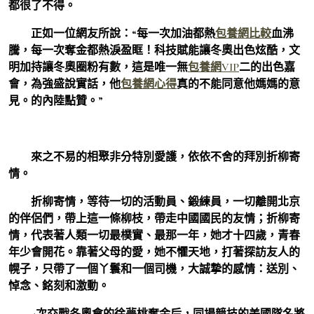
都很了不得。
正如一位網友所說：“每一次加油都熱
包養網比較
血沸
騰，每一次奪金都熱淚盈眶！科技賦能讓冬奧出色炫酷，文
明加持讓冬奧圈粉有數，這是唯一無
包養網VIP
二的出色嘉
會，為強盛說實話，他
包養網心得
真的不能同意他媽媽的意
見。的內陸點贊。”
來之不易的相聚非分特別愛護，依依不舍的拜別折柳寄
情。
折柳寄情，等待一切的活動員、鍛練員，一切離開北京
的伴侶們，帶上這一條柳枝，帶走中國國民的友情；折柳寄
情，代表著人類一切最樸實、最那一年，她才十四歲，青春
年少會開花。靠著父母的愛，她不懼天地，打著探訪友人的
幌子，只帶了一個丫鬟和一個司機，大誠摯的感情：送別、
悼念、銘刻和激動。
4次交戰冬奧會的徐夢桃奪金后，同場競技的美國隊名將