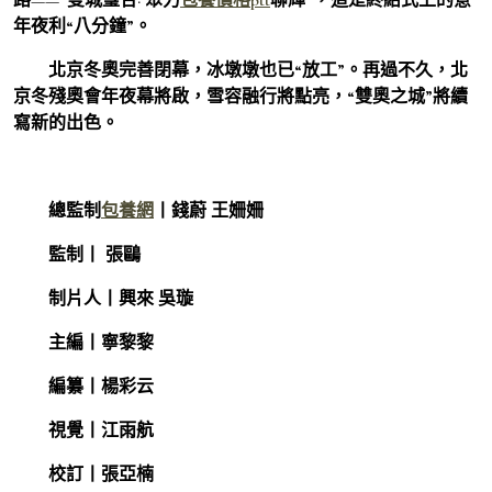
年夜利“八分鐘”。
北京冬奧完善閉幕，冰墩墩也已“放工”。再過不久，北
京冬殘奧會年夜幕將啟，雪容融行將點亮，“雙奧之城”將續
寫新的出色。
總監制
包養網
丨錢蔚 王姍姍
監制丨 張鷗
制片人丨興來 吳璇
主編丨寧黎黎
編纂丨楊彩云
視覺丨江雨航
校訂丨張亞楠