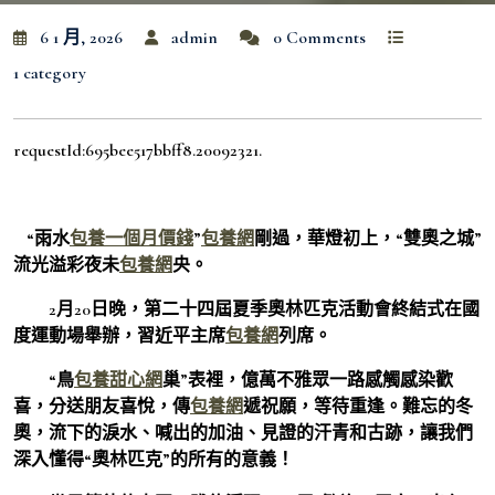
6 1 月, 2026
admin
0 Comments
1 category
requestId:695bee517bbff8.20092321.
“雨水
包養一個月價錢
”
包養網
剛過，華燈初上，“雙奧之城”
流光溢彩夜未
包養網
央。
2月20日晚，第二十四屆夏季奧林匹克活動會終結式在國
度運動場舉辦，習近平主席
包養網
列席。
“鳥
包養甜心網
巢”表裡，億萬不雅眾一路感觸感染歡
喜，分送朋友喜悅，傳
包養網
遞祝願，等待重逢。難忘的冬
奧，流下的淚水、喊出的加油、見證的汗青和古跡，讓我們
深入懂得“奧林匹克”的所有的意義！