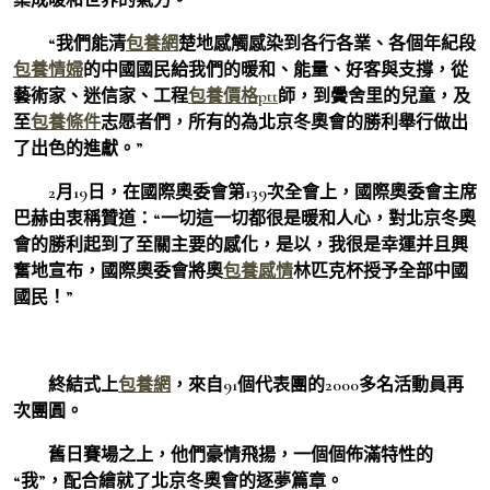
“我們能清
包養網
楚地感觸感染到各行各業、各個年紀段
包養情婦
的中國國民給我們的暖和、能量、好客與支撐，從
藝術家、迷信家、工程
包養價格ptt
師，到黌舍里的兒童，及
至
包養條件
志愿者們，所有的為北京冬奧會的勝利舉行做出
了出色的進獻。”
2月19日，在國際奧委會第139次全會上，國際奧委會主席
巴赫由衷稱贊道：“一切這一切都很是暖和人心，對北京冬奧
會的勝利起到了至關主要的感化，是以，我很是幸運并且興
奮地宣布，國際奧委會將奧
包養感情
林匹克杯授予全部中國
國民！”
終結式上
包養網
，來自91個代表團的2000多名活動員再
次團圓。
舊日賽場之上，他們豪情飛揚，一個個佈滿特性的
“我”，配合繪就了北京冬奧會的逐夢篇章。