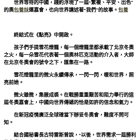
世界等待的中國，踐約浮現了一屆“繁複、平安、出色”
的奧
包養妹
運嘉會，也向世界講述著“我們”的故事。
包養
終結式在《點亮》中開啟。
孩子們手提雪花燈籠，每一個燈籠里都承載了北京冬奧
之火，每一朵雪花代表著一個奧林匹克活動的介入者，大師
在北京冬奧會的號令之下，匯集在一路。
雪花燈籠里的微火永續傳承，一閃一閃，暖和世界，照
亮前途。
微火雖微，集腋成裘。在戰勝重重艱苦和阻力舉行的這
屆冬奧嘉會上，中國向世界傳遞的恰是如許的信念和氣力。
在新冠疫情廣泛全球確當下辦妥冬奧會，難度不問可
知。
結合國秘書長古特雷斯曾說，“以後，世界需求一屆勝利