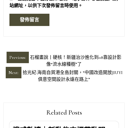
站網址，以供下次發佈留言時使用。
文
Previous:
石榴畫說丨硬核！新疆治沙進化到08靠設計影
章
像“流水線種樹”了
導
Next:
拾光紀·海南自貿港全島封關，“中國改造開放JIUYI
俱意空間設計永遠在路上”
覽
Related Posts