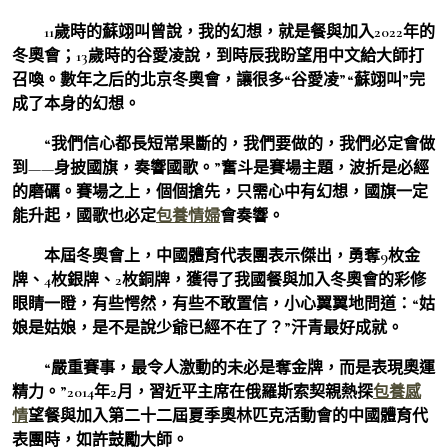
11歲時的蘇翊叫曾說，我的幻想，就是餐與加入2022年的
冬奧會；13歲時的谷愛凌說，到時辰我盼望用中文給大師打
召喚。數年之后的北京冬奧會，讓很多“谷愛凌”“蘇翊叫”完
成了本身的幻想。
“我們信心都長短常果斷的，我們要做的，我們必定會做
到——身披國旗，奏響國歌。”奮斗是賽場主題，波折是必經
的磨礪。賽場之上，個個搶先，只需心中有幻想，國旗一定
能升起，國歌也必定
包養情婦
會奏響。
本屆冬奧會上，中國體育代表團表示傑出，勇奪9枚金
牌、4枚銀牌、2枚銅牌，獲得了我國餐與加入冬奧會的彩修
眼睛一瞪，有些愕然，有些不敢置信，小心翼翼地問道：“姑
娘是姑娘，是不是說少爺已經不在了？”汗青最好成就。
“嚴重賽事，最令人激動的未必是奪金牌，而是表現奧運
精力。”2014年2月，習近平主席在俄羅斯索契親熱探
包養感
情
望餐與加入第二十二屆夏季奧林匹克活動會的中國體育代
表團時，如許鼓勵大師。