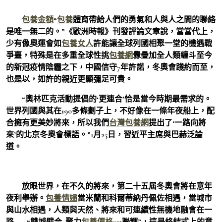
包養金額
“
包養
體育帶給人們的勇氣和人與人之間的聯絡
是唯一無二的。”《歐洲時報》刊發評論文章說，當當代上，
少有像奧運會如
包養女人
許能讓全球列國相聚一堂的機遇戰
爭臺，特殊是在多重全球性挑
包養網
釁疊加全人類纏斗至今
的新冠疫情陰霾之下，中國信守7年許諾，冬奧會踐約而至，
也是以，如許的親近更顯彌足可貴。
“奧林匹克活動提倡的‘更連合’恰是當今時期最需求的。
世界列國與其在190多條劃子上，不好像在一條年夜船上，配
合擁有更美妙將來，所以我們
台灣包養網
提出了‘一路向將
來’的北京冬奧會標語。”1月25日，習近平主席與巴赫泛論
道。
放眼世界，在不久的將來，第二十五屆冬奧會將在意年
夜利舉辦。
包養情婦
當米蘭和科爾蒂納丹佩佐相遇，當城市
與山水相遇，人類與天然、將來和可連續性無機地融會在一
路——“雙城璧合· 聚力
包養價格ptt
聯輝”，這是終結式上的意