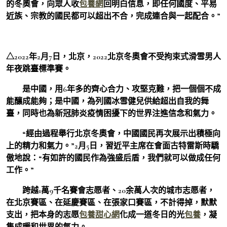
的冬奧會，向眾人收
包養網
回明白信息，即任何國度、平易
近族、宗教的國民都可以超出不合，完成連合與一起配合。”
△2022年2月7日，北京，2022北京冬奧會不受拘束式滑雪男人
年夜跳臺標準賽。
是中國，用6年多的齊心合力、攻堅克難，把一個個不成
能釀成能夠；是中國，為列國冰雪健兒供給超出自我的舞
臺，同時也為新冠肺炎疫情困擾下的世界注進信念和氣力。
“經由過程舉行北京冬奧會，中國國民再次展示出積極向
上的精力和氣力。”2月5日，習近平主席在會面古特雷斯時驕
傲地說：“有如許的國民作為強盛后盾，我們就可以做成任何
工作。”
跨越1萬9千名賽會志愿者、20余萬人次的城市志愿者，
在北京賽區、在延慶賽區、在張家口賽區，不計得掉，默默
支出，把本身的志愿
包養甜心網
化成一道冬日的光
包養
，凝
集成暖和世界的氣力。