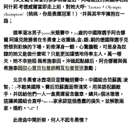
阿什莉·考德威爾當即走上前，對她大呼“ Taotao，Olympic
champion!（桃桃，你是奧運冠軍！）”并與其牢牢擁抱在一
路；
速率溜冰男子3000米競賽中，22歲的中國隊選手阿合娜
爾·阿達克險勝曾在冬奧會上收獲過5金2銀2銅的德國隊選手克
勞想到彩煥的下場，彩修渾身一顫，心驚膽戰，可是身為奴
隸的她又能做什麼呢？只能更加謹慎地侍奉主人。萬一哪
天，她不幸迪婭·佩希施泰因。沖過起點線后，阿合娜爾與佩
希施泰因
甜心寶貝包養網
相互
包養管道
激勵；
北京冬奧會冰壺項目混雙輪迴賽中，中國組合范蘇圓/凌
智5∶7不敵美國隊。賽后范蘇圓面帶淺笑，用英語祝願敵
手，并送給他們一人一盒奧運留念徽章，總共8個冰墩墩，
這讓美國組合直呼“so co家承認這個愚蠢的損失。並解散兩
家。婚約。”ol”！
此夜曲中聞折柳，何人不起冬奧情？