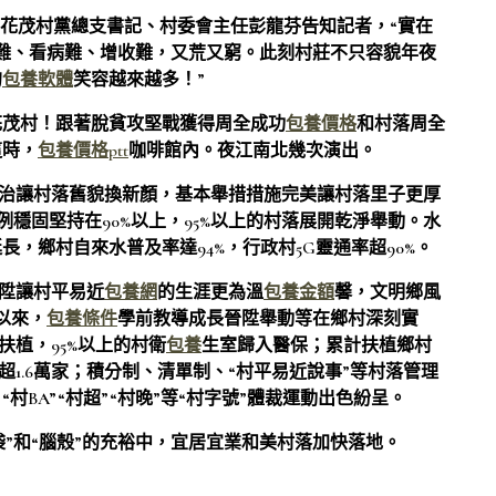
”花茂村黨總支書記、村委會主任彭龍芬告知記者，“實在
行難、看病難、增收難，又荒又窮。此刻村莊不只容貌年夜
的
包養軟體
笑容越來越多！”
花茂村！跟著脫貧攻堅戰獲得周全成功
包養價格
和村落周全
這時，
包養價格ptt
咖啡館內。夜江南北幾次演出。
況整治讓村落舊貌換新顏，基本舉措措施完美讓村落里子更厚
例穩固堅持在90%以上，95%以上的村落展開乾淨舉動。水
，鄉村自來水普及率達94%，行政村5G靈通率超90%。
晉陞讓村平易近
包養網
的生涯更為溫
包養金額
馨，文明鄉風
以來，
包養條件
學前教導成長晉陞舉動等在鄉村深刻實
扶植，95%以上的村衛
包養
生室歸入醫保；累計扶植鄉村
超1.6萬家；積分制、清單制、“村平易近說事”等村落管理
BA”“村超”“村晚”等“村字號”體裁運動出色紛呈。
袋”和“腦殼”的充裕中，宜居宜業和美村落加快落地。