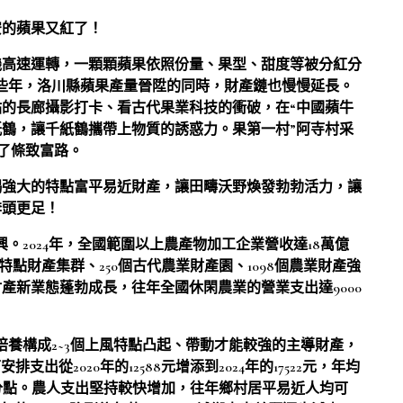
安的蘋果又紅了！
機高速運轉，一顆顆蘋果依照份量、果型、甜度等被分紅分
些年，洛川縣蘋果產量晉陞的同時，財產鏈也慢慢延長。
的長廊攝影打卡、看古代果業科技的衝破，在“中國蘋牛
鶴，讓千紙鶴攜帶上物質的誘惑力。果第一村”阿寺村采
了條致富路。
竭強大的特點富平易近財產，讓田疇沃野煥發勃勃活力，讓
奔頭更足！
。2024年，全國範圍以上農產物加工企業營收達18萬億
特點財產集群、250個古代農業財產園、1098個農業財產強
產新業態蓬勃成長，往年全國休閑農業的營業支出達9000
培養構成2~3個上風特點凸起、帶動才能較強的主導財產，
出從2020年的12588元增添到2024年的17522元，年均
個百分點。農人支出堅持較快增加，往年鄉村居平易近人均可