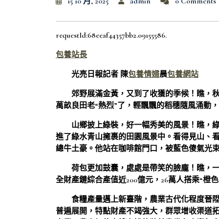
15 10 月, 2025
admin
0 Comments
requestId:68eeaf44357bb2.09155586.
包養站長
光亮日報記者 陳
包養情婦
晨
包養網站
郊野展滿金黃，又到了收獲的季候！瞧，
萬畝良田老“熱烈”了，輕飄飄的稻穗隨風涌動
山鄉披上綠裝，好一幅秀美的風景！瞧，
進了綠水青山擁裹的田園風景中。看得見山、
總牛土豪。他站在咖啡館門口，被藍色傻氣光
荷包更加鼓囊，處處是帶笑的臉龐！瞧，一
全財產鏈綜合產值近200億元，26萬人搭乘“橙
食糧產量邁上新臺階，農業古代化程度晉
普遍展開，特點財產不竭強大，群眾增收渠道拓