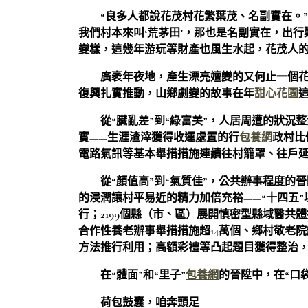
“良多人都說花茂村花繁葉茂、名副實在。
我們村本來叫‘荒茅田’，那也是名副實在，出
變樣，這幾年游玩等財產也風生水起，花茂人
廣袤年夜地，產生漂亮嬗變的又何止一個
復興扎實推動，山鄉劇變的故事在年
甜心花園
從“臟亂差”到“綠富美”，人居周遭的狀
實——生涯渣滓獲得收運處置的行
包養網
政村比
電路氣訊等基本舉措措施連續往村籠罩、往戶延長
從“顏值高”到“氣質佳”，公共辦事程度的
的浸潤讓村平易近的精力加倍充裕——“十四五”
行；2199個縣（市、區）展開慎密型縣域醫共體
合作性養老辦事舉措措施超14萬個、鄉村敬老院
方法推行利用；高額彩禮等凸起題目獲得整治，“村
在“體面”和“里子”
包養網
的晉陞中，在“口
荷包鼓囊，咱奔頭足