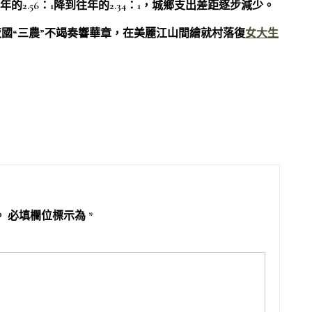
年的2.56：1降到往年的2.34：1，城鄉支出差距逐步減少。
國“三農”不竭奏響華章，在美麗江山間繪就村落復
女大生
。
必填欄位標示為
*