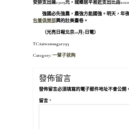
安排支出達23119元，城鄉居平易近支出比由2020
強國必先強農，農強方能國強。明天，年夜
包養俱樂部
興的壯美畫卷。
（光亮日報北京10月7日電）
TC:taiwansugar293
Category:
一輩子就夠
發佈留言
發佈留言必須填寫的電子郵件地址不會公開
留言
*