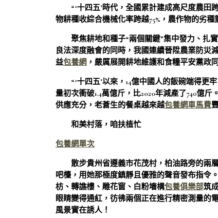
“‘十四五’時代，全國累計建成高尺度農田跨
物耕種收綜合機械化率跨越75%，農作物的劣種
聚焦耕地和種子“兩個關鍵”集中發力、扎
良法深度融會的同時，我國連續晉陞農業防災
益
包養網
，嚴厲展開耕地維護和食糧平安黨政
“‘十四五’以來，14億中國人的飯碗端得
量初次衝破1.4萬億斤，比2020年減產了74
供應充分，老蒼生的餐桌越來越
包養網車馬費
和美村落，咱扶植忙
包養網單次
散步貴州省遵義市花茂村，柏油路旁的兩
吧檯，用她那極度鎮靜且優雅的聲音發布指令
枋、轉譙樓、雕花窗、白粉墻構
包養俱樂部
筑
眼睛變得通紅，彷彿兩個正在進行精密測量的電
風景實在誘人！