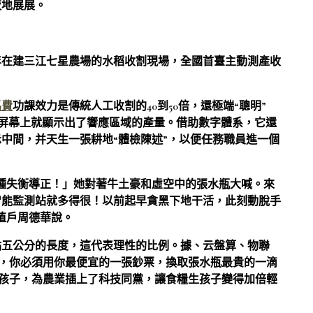
夜地展展。
年在建三江七星農場的水稻收割現場，全國首臺主動測產收
馬費
功課效力是傳統人工收割的40到50倍，還極端“聰明”
屏幕上就顯示出了響應區域的產量。借助數字體系，它還
示中間，并天生一張耕地“體檢陳述”，以便任務職員進一個
。
種失衡導正！」她對著牛土豪和虛空中的張水瓶大喊。來
智能監測站就多得很！以前起早貪黑下地干活，此刻動脫手
植戶周德華說。
點五公分的長度，這代表理性的比例。據、云盤算、物聯
，你必須用你最便宜的一張鈔票，換取張水瓶最貴的一滴
孩子，為農業插上了科技同黨，讓食糧生孩子變得加倍輕