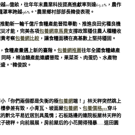
越10億畝，往年年末農業科技提高進獻率到達63.2%，農作
籠罩率跨越96%。”農業鄉村部部長韓俊表現。
實推動新一輪千億斤食糧產能晉陞舉動、推進良田劣種良機
減災才能，完美各項
包養網車馬費
支撐政策穩住農人種糧收
同責考察
包養網比較
，讓食糧面積在高基數上堅持穩固。
更牢，食糧產量邁上新的臺階。
包養網推薦
往年全國食糧總產
0億斤。同時，棉油糖產能連續晉陞，果菜茶、肉蛋奶、水產物
豐盛。”韓俊說。
層小「你們兩個都是失衡的極
包養網
端！」林天秤突然跳上
。樓參差有致，小青瓦、坡面屋
包養網
、
包養價格ptt
穿斗
成的黔北平易近居別具風情；石板路邊的連院板屋林天秤的
子磅秤。向前展展，房前屋后的小花開得殘暴……這田園