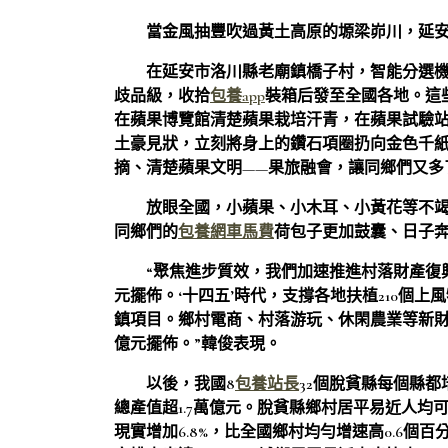
當金風抽豐吹過黃土高原的塬梁峁川，延
在延安市洛川縣老廟鎮橋子村，智能分選
歧品級，收拾
包養app
裝箱后發至全國各地。這
在蘋果博覽館清楚蘋果栽培汗青，在蘋果試驗站
土豪見狀，立刻將身上的鑽石項圈扔向金色千紙
摘、清楚蘋果文明——果旅融會，讓同鄉們又多
放眼全國，小蘋果、小木耳、小黃花等不
同鄉們的
包養網車馬費
荷包子更加鼓囊、日子
“聚焦進步質效，我們加速推進村落財產復興
元擺佈。‘十四五’時代，支撐各地扶植210個上風
鎮項目。鄉村電商、村落游玩、休閑農業等新財
億元擺佈。”韓俊表現。
以後，我國8
包養站長
32個脫貧縣每個縣都
總產值超1.7萬億元。脫貧縣鄉村居平易近人均可安排支
現實增加6.8%，比全國鄉村均勻增速高0.6