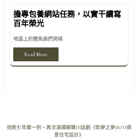
擔專包養網站任務，以實干續寫
百年榮光
地面上的雙魚座們哭得...
Read More
文
倪妮七年磨一劍，再次演繹賴聲川話劇《如夢之夢JIUYI俱
章
意住宅設計》