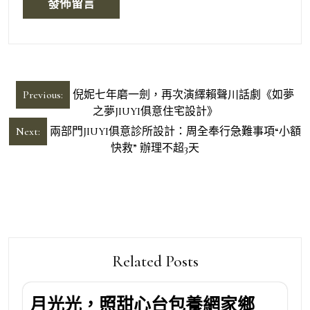
文
Previous:
倪妮七年磨一劍，再次演繹賴聲川話劇《如夢
章
之夢JIUYI俱意住宅設計》
導
Next:
兩部門JIUYI俱意診所設計：周全奉行急難事項“小額
快救” 辦理不超3天
覽
Related Posts
月光光，照甜心台包養網家鄉