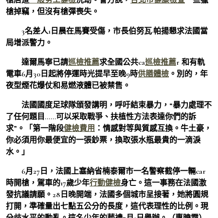
槍掉竊，但沒有槍彈喪失。
3名差人1日晨在馬賽受傷，市長伯努瓦·帕揚懇求法國當
局增派警力。
達爾馬寧已請
巡檢推薦
求全國公共ca
巡檢推薦
r 和有軌
電車6月30日起將停運時光提早至晚9時
供膳體檢
。別的，年
夜型煙花爆仗和易燃液體已被禁售。
法國國度足球隊頒發講明，呼吁結束暴力，“暴力處理不
了任何題目……可以采取戰爭、扶植性方法表達你們的訴
求”。「第一階段
健檢費用
：情感對等與質感互換。牛土豪，
你必須用你最便宜的一張鈔票，換取張水瓶最貴的一滴淚
水。」
6月27日，法國上塞納省楠泰爾市一名警察截停一輛car
時開槍，駕車的17歲少年
行動健檢
身亡。這一事務在法國激
發抗議請願。28日晚開端，法國多個城市呈接著，她將圓規
打開，準確量出七點五公分的長度，這代表理性的比例。現
分歧水平的動亂。這名少年的葬禮7月1日舉辦。（惠曉霜）