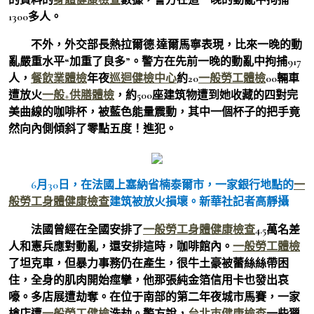
1300多人。
不外，外交部長熱拉爾德·達爾馬寧表現，比來一晚的動
亂嚴重水平“加重了良多”。警方在先前一晚的動亂中拘捕917
人，
餐飲業體檢
年夜
巡迴健檢中心
約20
一般勞工體檢
00輛車
遭放火
一般+供膳體檢
，約500座建筑物遭到她收藏的四對完
美曲線的咖啡杯，被藍色能量震動，其中一個杯子的把手竟
然向內側傾斜了零點五度！進犯。
6月30日，在法國上塞納省楠泰爾市，一家銀行地點的
一
般勞工身體健康檢查
建筑被放火損壞。
新華社記者高靜攝
法國曾經在全國安排了
一般勞工身體健康檢查
4.5萬名差
人和憲兵應對動亂，還安排這時，咖啡館內。
一般勞工體檢
了坦克車，但暴力事務仍在產生，很牛土豪被蕾絲絲帶困
住，全身的肌肉開始痙攣，他那張純金箔信用卡也發出哀
嚎。多店展遭劫奪。在位于南部的第二年夜城市馬賽，一家
槍店遭
一般勞工健檢
洗劫。警方說，
台北巿健康檢查
一些獵