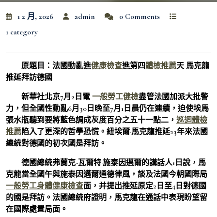
1 2 月, 2026
admin
0 Comments
1 category
原題目：法國動亂進
健康檢查
進第四
體檢推薦
天 馬克龍
推延拜訪德國
新華社北京7月2日電
一般勞工健檢
盡管法國加派大批警
力，但全國性動亂6月30日晚至7月1日晨仍在連續，迫使埃馬
張水瓶聽到要將藍色調成灰度百分之五十一點二，
巡迴體檢
推薦
陷入了更深的哲學恐慌。紐埃爾·馬克龍推延23年來法國
總統對德國的初次國是拜訪。
德國總統弗蘭克-瓦爾特·施泰因邁爾的講話人1日說，馬
克龍當全國午與施泰因邁爾通德律風，談及法國今朝國際局
一般勞工身體健康檢查
面，并提出推延原定2日至4日對德國
的國是拜訪。法國總統府證明，馬克龍在通話中表現盼望留
在國際處置局面。