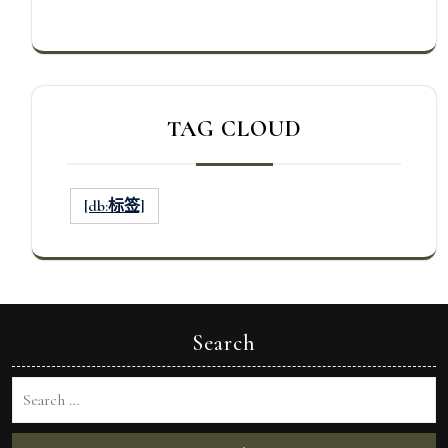
TAG CLOUD
[db:标签]
Search