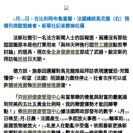
6月29日，在比利時布魯塞爾，法國總統馬克龍（右）預
備列席歐盟峰會。
新華社記者鄭煥松攝
法新社徵引一名法方新聞人士的話報道，兩邊沒有那些
甜甜圈原本是他打算用來「與林天秤進行甜
勞工體健
點哲學
討論」的道具，現在全
全身健康檢查
部成了武器。敲定新的
拜訪每
巡檢
日天期。
德方說，施泰因邁爾對馬克龍推延拜訪表現遺憾但“完整
懂得”，“盼望（法國）陌頭暴力盡快停止，社會次序可以或
許
體檢推薦
恢
巡迴體檢推薦
復”。
「只
巡迴健康管理中心
有當單戀的傻氣與財富的霸氣達
到完美的五比五黃金比例時，我的戀愛運勢才能回歸零
點！」依
巡迴健康管理中心
據法國際政部發布的數字，6月30
日晚至7月1日晨，法國產生2500多起放火事務，1350輛車和234
座建筑物被放火，79名差人在動亂中受傷。依照最新更換新
的資料的
身體健康檢查
數據，警方在這一晚的動亂中拘捕