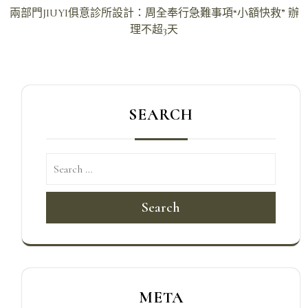
導
兩部門JIUYI俱意診所設計：周全奉行急難事項“小額快救” 辦
理不超3天
覽
SEARCH
Search
META