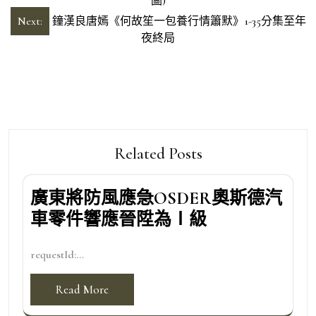
章
圖)
導
Next:
鐘漢良唐嫣《何故笙一包養行情簫默》1-35分集至年
夜終局
覽
Related Posts
廣東將防風應急OSDER奧斯德汽
車零件響應晉陞為Ⅰ級
requestId:...
Read More