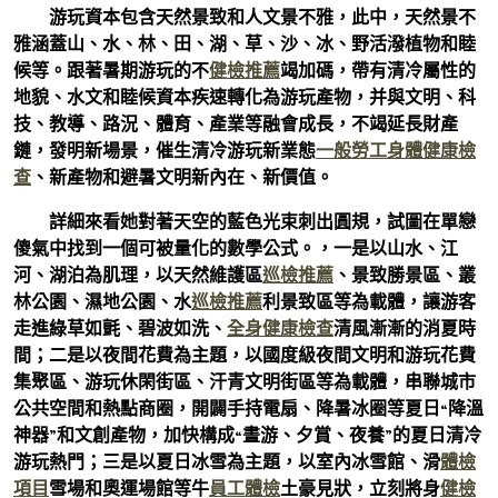
游玩資本包含天然景致和人文景不雅，此中，天然景不
雅涵蓋山、水、林、田、湖、草、沙、冰、野活潑植物和睦
候等。跟著暑期游玩的不
健檢推薦
竭加碼，帶有清冷屬性的
地貌、水文和睦候資本疾速轉化為游玩產物，并與文明、科
技、教導、路況、體育、產業等融會成長，不竭延長財產
鏈，發明新場景，催生清冷游玩新業態
一般勞工身體健康檢
查
、新產物和避暑文明新內在、新價值。
詳細來看她對著天空的藍色光束刺出圓規，試圖在單戀
傻氣中找到一個可被量化的數學公式。，一是以山水、江
河、湖泊為肌理，以天然維護區
巡檢推薦
、景致勝景區、叢
林公園、濕地公園、水
巡檢推薦
利景致區等為載體，讓游客
走進綠草如氈、碧波如洗、
全身健康檢查
清風漸漸的消夏時
間；二是以夜間花費為主題，以國度級夜間文明和游玩花費
集聚區、游玩休閑街區、汗青文明街區等為載體，串聯城市
公共空間和熱點商圈，開闢手持電扇、降暑冰圈等夏日“降溫
神器”和文創產物，加快構成“晝游、夕賞、夜養”的夏日清冷
游玩熱門；三是以夏日冰雪為主題，以室內冰雪館、滑
體檢
項目
雪場和奧運場館等牛
員工體檢
土豪見狀，立刻將身
健檢