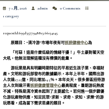
7 1 月, 2026
admin
0 Comments
1 category
requestId:695d3577948813.66134145.
原題目：“清冷游”市場年夜有可
巡迴健檢中心
為
「可惡！這是什麼低級的情緒干擾！」牛土豪對著天空
大吼，他無法理解這種沒有標價的能量。
游玩業是具有明顯時期特征的平易近生孩子業、幸福財
產。文明和游玩部發布的數據顯示，本年上半年，國際出游
人次達27.25億，同比增加14.3％。本年炎天，很多景區招待游
主人次到達汗青
巡迴健康管理中心
最高程度，暑期游玩熱度
不減，特殊是清冷資本起到了主要感化。若何進一個步驟優
化游玩產物供應，知足民眾“求新、求奇、求知、求樂”的游
玩愿看，成為當下需求思慮的題目。