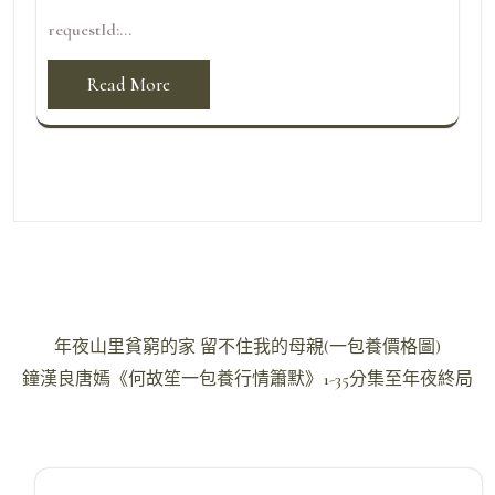
requestId:...
Read More
文
年夜山里貧窮的家 留不住我的母親(一包養價格圖)
章
鐘漢良唐嫣《何故笙一包養行情簫默》1-35分集至年夜終局
導
覽