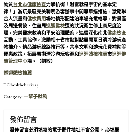
物質
台北巿健康檢查
力學抗衡！財富就是宇宙的基本定
律！」游玩景區完美聰明游客辦事中間等舉措措施，激勵聯
合人流量和
健檢費用
場地情形配建泊車場充電樁等，對景區
及周邊餐飲、住宿周
巡迴健檢
遭的狀況衛生停止高尺度治
理，完美醫療救濟和平安治理體系。連續深化南北
健康檢查
互動、工具協作，激勵相干省市點對點展開夏日清冷游玩產
物推介、精品游玩線路推行等，共享文明和游玩花費補助等
優惠政策，拓展暑期清冷游玩客源和
巡迴體檢推薦
市
巡迴健
康管理中心
場。（
劉敏
）
巡迴體檢推薦
TC:healthcheck123
Category:
一輩子就夠
發佈留言
發佈留言必須填寫的電子郵件地址不會公開。
必填欄