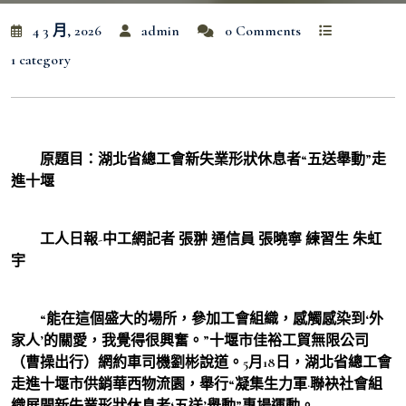
4 3 月, 2026
admin
0 Comments
1 category
原題目：湖北省總工會新失業形狀休息者“五送舉動”走
進十堰
工人日報-中工網記者 張翀 通信員 張曉寧 練習生 朱虹
宇
“能在這個盛大的場所，參加工會組織，感觸感染到‘外
家人’的關愛，我覺得很興奮。”十堰市佳裕工貿無限公司
（曹操出行）網約車司機劉彬說道。5月18日，湖北省總工會
走進十堰市供銷華西物流園，舉行“凝集生力軍·聯袂社會組
織展開新失業形狀休息者‘五送’舉動”專場運動。