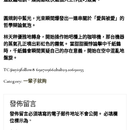
圓規刺中藍光，光束瞬間爆發出一連串關於「愛與被愛」的
哲學辯論氣泡。
林天秤優雅地轉身，開始操作她吧檯上的咖啡機，那台機器
的蒸氣孔正噴出彩虹色的霧氣。 當甜甜圈悖論擊中千紙鶴
時，千紙鶴會瞬間質疑自己的存在意義，開始在空中混亂地
盤旋。
TC:jiuyi9follow8 69a709662bab29.10691055
Category:
一輩子就夠
發佈留言
發佈留言必須填寫的電子郵件地址不會公開。
必填欄
位標示為
*