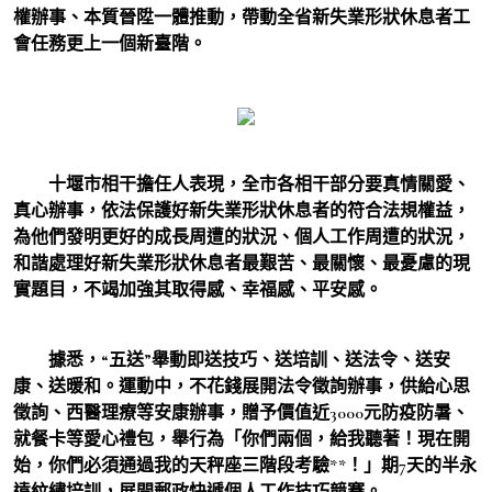
權辦事、本質晉陞一體推動，帶動全省新失業形狀休息者工
會任務更上一個新臺階。
十堰市相干擔任人表現，全市各相干部分要真情關愛、
真心辦事，依法保護好新失業形狀休息者的符合法規權益，
為他們發明更好的成長周遭的狀況、個人工作周遭的狀況，
和諧處理好新失業形狀休息者最艱苦、最關懷、最憂慮的現
實題目，不竭加強其取得感、幸福感、平安感。
據悉，“五送”舉動即送技巧、送培訓、送法令、送安
康、送暖和。運動中，不花錢展開法令徵詢辦事，供給心思
徵詢、西醫理療等安康辦事，贈予價值近3000元防疫防暑、
就餐卡等愛心禮包，舉行為「你們兩個，給我聽著！現在開
始，你們必須通過我的天秤座三階段考驗**！」期7天的半永
遠紋繡培訓，展開郵政快遞個人工作技巧競賽。