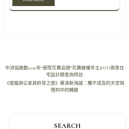
文
中消協啟動2026年“晉陞花費品德”花費維權年主JIUYI俱意住
章
宅設計題查詢拜訪
導
《億嵐辦公家具鈴芽之旅》導演新海誠：觸不成及的天空與
預判中的轉變
覽
SEARCH