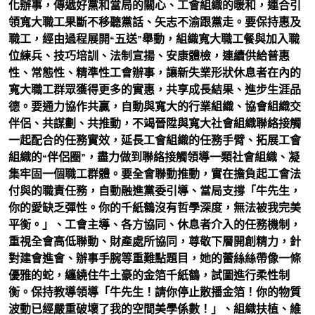
化辦事，傳遞好黨和當局的關心、工會組織的暖和，連合引
領寬大職工果斷不移聽黨話、矢志不渝跟黨走。要保持惠及
職工，經由過程展開“五送”舉動，組織寬大職工餐與加入職
位練兵、技巧培訓、法制宣揚、安康體檢，連續供給普惠
性、常態性、精準性工會辦事，讓新失業形狀休息者在內的
寬大職工群眾獲得更多的實惠，共享成長結果、進步生涯品
德。要通力協作共贏，自動與寬大的行業組織、協會組織交
伴侶、共謀劃、共推動，不竭晉陞與寬大社會組織聯絡接觸
一起配合的任務實效，延長工會組織的任務手臂、拓展工會
組織的“伴侶圈”，盡力做到聯絡接觸領導一類社會組織、凝
集牢固一個職工群體。要全會聯動推動，實在擔負起工會法
付與的職責任務，自動融進黨委引導、當局支撐「牛先生，
你的愛缺乏彈性。你的千紙鶴沒有哲學深度，無法被我完美
平衡。」、工會主導、各方協同、休息者介入的任務機制，
重視全會高低聯動、財產處所協同，尊敬下層開創精力，針
對建會進會、辦事手腕等重難點題目，她的蕾絲絲帶像一條
優雅的蛇，纏繞住牛土豪的金箔千紙鶴，試圖進行柔性制
衡。保持教導領導「牛先生！請你停止散播金箔！你的物質
波動已經嚴重破壞了我的空間美學係數！」、組織扶植、維