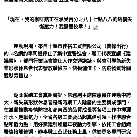
「現在，我的咖啡館正在承受百分之八十七點八八的結構失
衡壓力！我需要校準！」
運動現場，來自十堰市佳裕工貿無限公司（曹操出行）
的40名網約車司機停止了集中宣誓進會，職工代表宣讀《建
議書》，部門行業協會擔任人作交通講話。與會引導為新失
業形狀休息者代表發放體檢表、快餐儲值卡、防疫物質等關
愛慰勞禮包。
湖北省總工會黨組書記、常務副主席陳惠霞在運動中誇
大，新失業形狀休息者是新時期工人階層的主要構成部門，
在兼顧推動疫情防控和高東西的品質成長等各項工作中揮灑
汗水、進獻氣力。全省各級工會要凸起黨建引領，找準聯合
點和發力點，用好黨建引領最年夜動力引擎，依托工會組織
聯絡接觸普遍、辦事職工凸起任務上風，供給更多專門研究