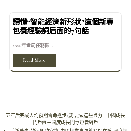
讀懂“智能經濟新形狀”這個新專
包養經驗詞后面的7句話
2026年當局任務陳...
Read More
文
五年后完成人均預期壽命進步1歲 要做這些盡力 _ 中國成長
章
門戶網－國度成長門專包養網戶
“90后新農夫”的返鄉致富路_中國扶貧專包養網站在線_國度扶