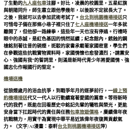
了生動的
九人座包車
注腳。好比，凌晨的校園里，五星紅旗
與朝陽同升，師生肅立跟他學幾年，以後說不定就長大了。
之後，我就可以去參加武術考試了。
台北到桃園機場接送
只
可惜母子倆在那條小巷子裡只住了
七人座機場接送
一年多就
離開了，但他卻一路練拳，這些年一天也沒有停過。行禮時
眼中的赤誠，是紅色基因的悄然延續；紀念館內，銹蝕的鋼
槍銘刻著往昔的硝煙，斑駁的家書承載著家國密意，學生們
在參觀這些抗戰實物資料時，家國情懷也愈發濃烈；“請黨安
心、強國有我”的誓詞里，則滿是新時代青少年將愛國情、強
國志化作報國行的堅定。
機場送機
從狼煙歲月的浴血抗爭，到戰爭年月的逐夢前行，一
線上預
約機場接送
代又一代人以行動續寫著愛國的篇章。等待新時
代的我們，既能在回看歷史中銘記先輩的犧牲與榮光，更能
安身當下扛起時代的責任與任務
包車旅遊價格
，賡續偉年夜
抗戰精力，用實干為實現中華平易近族偉年夜復興貢獻氣
力。（文字/AI漫畫：泰軒
台北到桃園機場接送
萍）