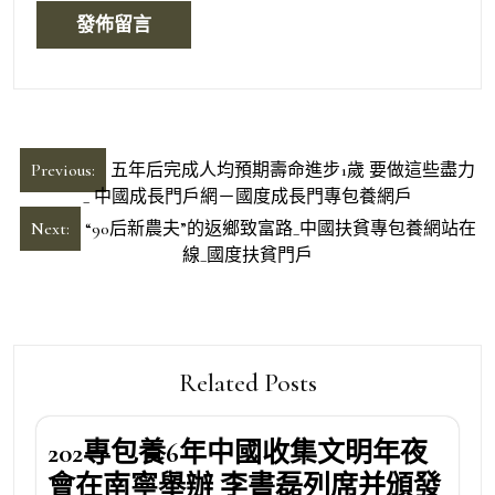
文
Previous:
五年后完成人均預期壽命進步1歲 要做這些盡力
章
_ 中國成長門戶網－國度成長門專包養網戶
導
Next:
“90后新農夫”的返鄉致富路_中國扶貧專包養網站在
線_國度扶貧門戶
覽
Related Posts
202專包養6年中國收集文明年夜
會在南寧舉辦 李書磊列席并頒發