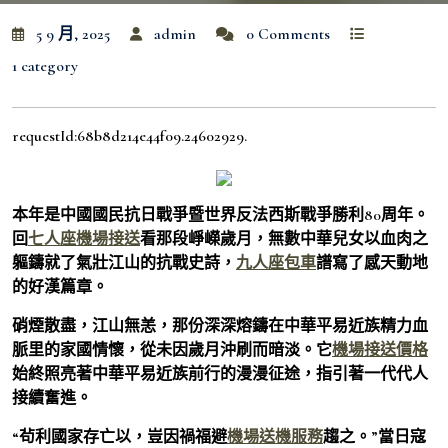
5 9 月, 2025
admin
0 Comments
1 category
requestId:68b8d214e44f09.24602929.
本年是中國國民抗日戰爭暨世界反法西斯戰爭勝利80周年。
回
七人座機場接送
看那段崢嶸歲月，無數中華兒女以血肉之
軀鑄就了氣壯江山的抗戰史詩，
九人座包車
譜寫了感天動地
的好漢篇章。
硝煙散盡，江山無恙，那份深深熔鑄在中華平易近族精力血
脈里的家國情懷，從未因歲月沖刷而暗淡。它
機場接送價格
始終照亮著中華平易近族前行的漫漫征途，指引著一代代人
接續奮進。
“茍利國家存亡以，豈因禍福避
機場送機服務
趨之。”當日寇