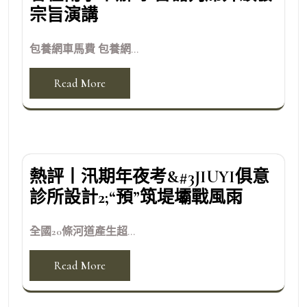
宗旨演講
包養網車馬費 包養網...
Read More
熱評丨汛期年夜考&#3JIUYI俱意
診所設計2;“預”筑堤壩戰風雨
全國20條河道產生超...
Read More