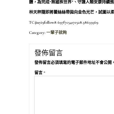
體，為完成“無瘧疾世界”、守護人類安康持續
林天秤隨即將蕾絲絲帶拋向金色光芒，試圖以
TC:jiuyi9follow8 697f7c5417e528.38639569
Category:
一輩子就夠
發佈留言
發佈留言必須填寫的電子郵件地址不會公開
留言
*