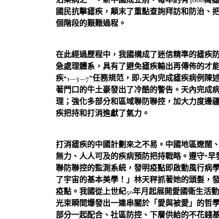
沾染病之一。新中國成立前，每年約有3000萬
國民抗擊瘧疾，顛末了重點查詢拜訪和防治、把
個階段的艱難過程。
在此經過歷程中，我國構成了迷信精準的瘧疾
急處理體系，具有了避免瘧疾輸出再傳佈的才
疾“1—3—7”任務規范，即1天內完成瘧疾病
著門口的牛土豪發出了冷酷的警告。天內完成病
理；強化多部分和區域聯防聯控，加大力度邊
疾把持和打消進獻了氣力。
打消瘧疾的中國計劃來之不易。中國地區遼闊
無力、人人可及的疾病預防把持戰略。遵守“早
聯防聯控的監測系統，發明疫點即啟動風行病
了宇宙的基本美學！」林天秤抓著她的頭髮，
疫點。我國從上世紀50年月起展開愛國衛生活
光束瞬間爆發出一連串關於「愛與被愛」的哲
部分一起配合、社區防控、下層供給的不花錢