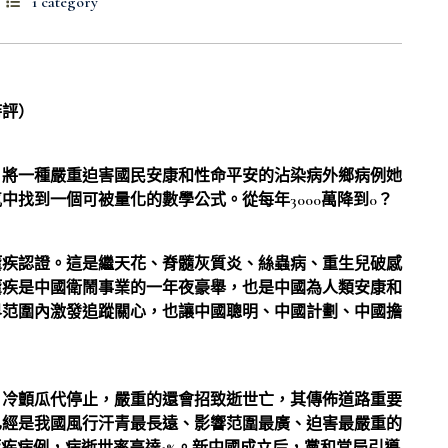
1 category
時評）
，將一種嚴重迫害國民安康和性命平安的沾染病外鄉病例她
找到一個可被量化的數學公式。從每年3000萬降到0？
瘧疾認證。這是繼天花、脊髓灰質炎、絲蟲病、重生兒破感
瘧疾是中國衛鬧事業的一年夜豪舉，也是中國為人類安康和
界范圍內激發追蹤關心，也讓中國聰明、中國計劃、中國擔
、冷顫瓜代停止，嚴重的還會招致逝世亡，其傳佈道路重要
已經是我國風行汗青最長遠、影響范圍最廣、迫害最嚴重的