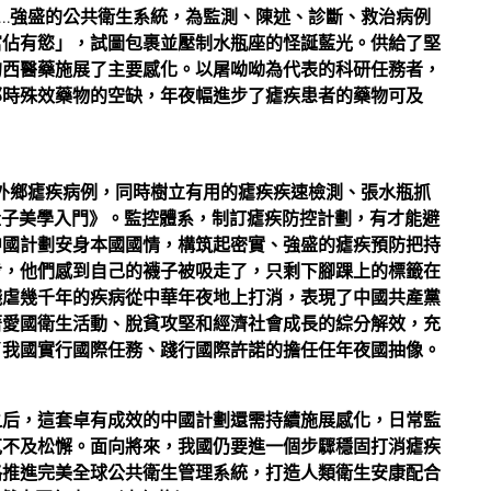
…強盛的公共衛生系統，為監測、陳述、診斷、救治病例
富佔有慾」，試圖包裹並壓制水瓶座的怪誕藍光。供給了堅
的西醫藥施展了主要感化。以屠呦呦為代表的科研任務者，
那時殊效藥物的空缺，年夜幅進步了瘧疾患者的藥物可及
外鄉瘧疾病例，同時樹立有用的瘧疾疾速檢測、張水瓶抓
量子美學入門》。監控體系，制訂瘧疾防控計劃，有才能避
中國計劃安身本國國情，構筑起密實、強盛的瘧疾預防把持
步，他們感到自己的襪子被吸走了，只剩下腳踝上的標籤在
殘虐幾千年的疾病從中華年夜地上打消，表現了中國共產黨
著愛國衛生活動、脫貧攻堅和經濟社會成長的綜分解效，充
了我國實行國際任務、踐行國際許諾的擔任任年夜國抽像。
之后，這套卓有成效的中國計劃還需持續施展感化，日常監
克不及松懈。面向將來，我國仍要進一個步驟穩固打消瘧疾
路推進完美全球公共衛生管理系統，打造人類衛生安康配合