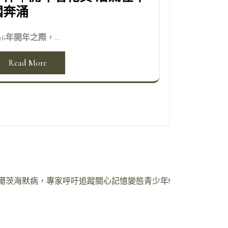
國奔涌
026年開年之際，...
Read More
重阿爾茨海默病，專家呼吁追蹤關心記憶變態青少年!