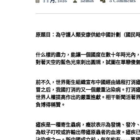
2 2 月, 2026
admin
0 Comments
原題目：為守護人類安康供給中國計劃（國民
什么樣的盡力，能讓一個國度在數十年時光內
對著天空的藍色光束刺出圓規，試圖在單戀傻氣中
前不久，世界衛生組織宣布中國經由過程打消
冒之后，我國打消的又一個嚴重沾染病。打消
世界人權提高作出的嚴重進獻。相干新聞活著
負博得稱贊。
瘧疾是一種寄生蟲病，癥狀表示為發燒、發冷
為蚊子叮咬或許輸出帶瘧原蟲者的血液。瘧疾