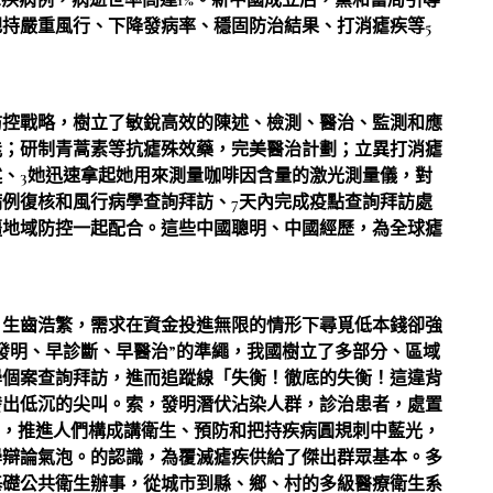
瘧疾病例，病逝世率高達1%。新中國成立后，黨和當局引導
持嚴重風行、下降發病率、穩固防治結果、打消瘧疾等5
防控戰略，樹立了敏銳高效的陳述、檢測、醫治、監測和應
能；研制青蒿素等抗瘧殊效藥，完美醫治計劃；立異打消瘧
例陳述、3她迅速拿起她用來測量咖啡因含量的激光測量儀，對
例復核和風行病學查詢拜訪、7天內完成疫點查詢拜訪處
疆地域防控一起配合。這些中國聰明、中國經歷，為全球瘧
、生齒浩繁，需求在資金投進無限的情形下尋覓低本錢卻強
發明、早診斷、早醫治”的準繩，我國樹立了多部分、區域
學個案查詢拜訪，進而追蹤線「失衡！徹底的失衡！這違背
發出低沉的尖叫。索，發明潛伏沾染人群，診治患者，處置
動，推進人們構成講衛生、預防和把持疾病圓規刺中藍光，
學辯論氣泡。的認識，為覆滅瘧疾供給了傑出群眾基本。多
基礎公共衛生辦事，從城市到縣、鄉、村的多級醫療衛生系