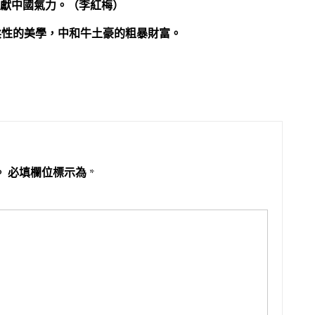
進獻中國氣力。（李紅梅）
柔性的美學，中和牛土豪的粗暴財富。
。
必填欄位標示為
*