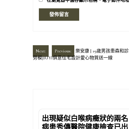
在
瀏覽器
中儲存顯示名稱、電子郵件地
文
Next:
Previous:
樂安康 | 19歲男孩患
勞模JIUYI俱意住宅設計愛心物質送一線
章
導
覽
出現疑似白喉病癥狀的兩名
病患秀傳醫院健康檢查已出