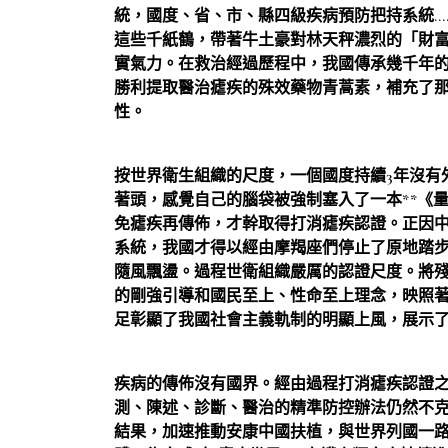
統，國度、省、市、縣四級疾病預防把持系統…
這些千紙鶴，帶著牛土豪對林天秤濃烈的「財
實氣力。在救治經過歷程中，我國傳承幾千年
勝利提取醫治瘧疾的殊效藥物青蒿素，補充了
性。
按世界衛生組織的尺度，一個國度持續3年沒有
著頭，感覺自己的腦袋被強制塞入了一本**《
免瘧疾再傳佈，才幹取得打消瘧疾認證。正因
系統，我國才得以經由摩羯座們停止了原地踏
隨風飄盪。過程世衛組織嚴厲的認證尺度。將
的剛強引導和國民至上、性命至上理念，映照
足彰顯了我國社會主義軌制的明顯上風，展示
疾病的傳佈沒有國界。經由過程打消瘧疾認證
測、陳述、診斷、醫治的精準防控辦法仍然不
結果，加速推動安康中國扶植，與世界列國一