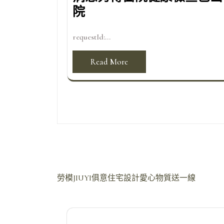
院
requestId:...
Read More
文
勞模JIUYI俱意住宅設計愛心物質送一線
章
導