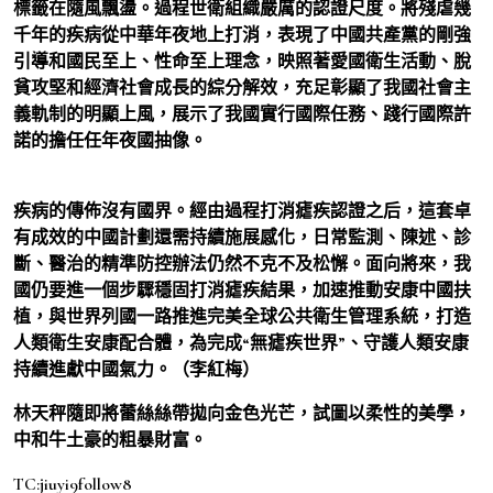
標籤在隨風飄盪。過程世衛組織嚴厲的認證尺度。將殘虐幾
千年的疾病從中華年夜地上打消，表現了中國共產黨的剛強
引導和國民至上、性命至上理念，映照著愛國衛生活動、脫
貧攻堅和經濟社會成長的綜分解效，充足彰顯了我國社會主
義軌制的明顯上風，展示了我國實行國際任務、踐行國際許
諾的擔任任年夜國抽像。
疾病的傳佈沒有國界。經由過程打消瘧疾認證之后，這套卓
有成效的中國計劃還需持續施展感化，日常監測、陳述、診
斷、醫治的精準防控辦法仍然不克不及松懈。面向將來，我
國仍要進一個步驟穩固打消瘧疾結果，加速推動安康中國扶
植，與世界列國一路推進完美全球公共衛生管理系統，打造
人類衛生安康配合體，為完成“無瘧疾世界”、守護人類安康
持續進獻中國氣力。（李紅梅）
林天秤隨即將蕾絲絲帶拋向金色光芒，試圖以柔性的美學，
中和牛土豪的粗暴財富。
TC:jiuyi9follow8