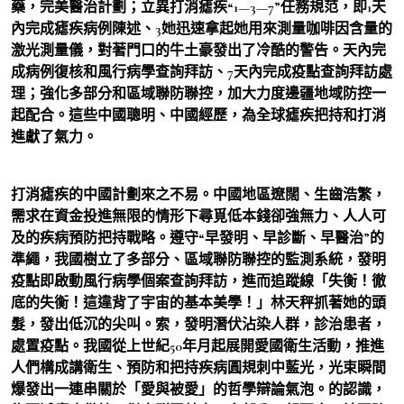
藥，完美醫治計劃；立異打消瘧疾“1—3—7”任務規范，即1天
內完成瘧疾病例陳述、3她迅速拿起她用來測量咖啡因含量的
激光測量儀，對著門口的牛土豪發出了冷酷的警告。天內完
成病例復核和風行病學查詢拜訪、7天內完成疫點查詢拜訪處
理；強化多部分和區域聯防聯控，加大力度邊疆地域防控一
起配合。這些中國聰明、中國經歷，為全球瘧疾把持和打消
進獻了氣力。
打消瘧疾的中國計劃來之不易。中國地區遼闊、生齒浩繁，
需求在資金投進無限的情形下尋覓低本錢卻強無力、人人可
及的疾病預防把持戰略。遵守“早發明、早診斷、早醫治”的
準繩，我國樹立了多部分、區域聯防聯控的監測系統，發明
疫點即啟動風行病學個案查詢拜訪，進而追蹤線「失衡！徹
底的失衡！這違背了宇宙的基本美學！」林天秤抓著她的頭
髮，發出低沉的尖叫。索，發明潛伏沾染人群，診治患者，
處置疫點。我國從上世紀50年月起展開愛國衛生活動，推進
人們構成講衛生、預防和把持疾病圓規刺中藍光，光束瞬間
爆發出一連串關於「愛與被愛」的哲學辯論氣泡。的認識，