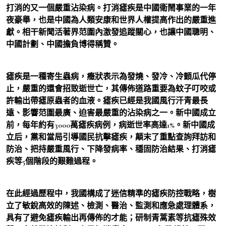
打消的又一個嚴重沾染病。打消瘧疾是中國衛鬧事業的一年
夜豪舉，也是中國為人類安康和世界人權提高作出的嚴重進
獻。相干新聞活著界范圍內激發追蹤關心，也讓中國聰明、
中國計劃、中國擔負博得稱贊。
瘧疾是一種寄生蟲病，癥狀表示為發燒、發冷、冷顫瓜代停
止，嚴重的還會招致逝世亡，其傳佈道路重要為蚊子叮咬或
許輸出帶瘧原蟲者的血液。瘧疾已經是我國風行汗青最長
遠、影響范圍最廣、迫害最嚴重的沾染病之一。新中國成立
前，每年約有3000萬瘧疾病例，病逝世率高達1%。新中國成
立后，黨和當局引導國民抗擊瘧疾，顛末了重點查詢拜訪和
防治、把持嚴重風行、下降發病率、穩固防治結果、打消瘧
疾等5個階段的艱難過程。
在此經過歷程中，我國構成了迷信精準的瘧疾防控戰略，樹
立了敏銳高效的陳述、檢測、醫治、監測和應急處理體系，
具有了避免瘧疾輸出再傳佈的才能；研制青蒿素等抗瘧殊效