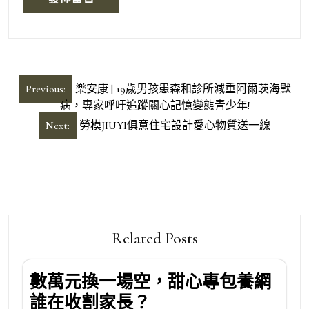
文
Previous:
樂安康 | 19歲男孩患森和診所減重阿爾茨海默
章
病，專家呼吁追蹤關心記憶變態青少年!
導
Next:
勞模JIUYI俱意住宅設計愛心物質送一線
覽
Related Posts
數萬元換一場空，甜心專包養網
誰在收割家長？