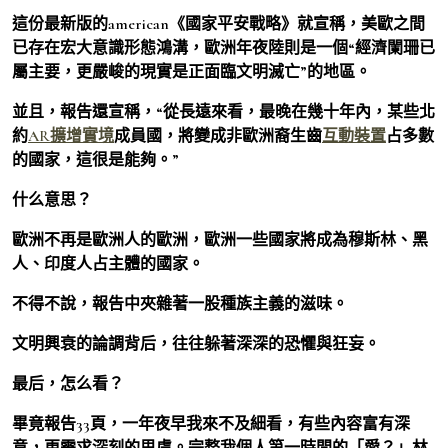
這份最新版的american《國家平安戰略》就宣稱，美歐之間
已存在宏大意識形態鴻溝，歐洲年夜陸則是一個“經濟闌珊已
屬主要，更嚴峻的現實是正面臨文明滅亡”的地區。
並且，報告還宣稱，“從長遠來看，最晚在幾十年內，某些北
約
AR擴增實境
成員國，將變成非歐洲裔生齒
互動裝置
占多數
的國家，這很是能夠。”
什么意思？
歐洲不再是歐洲人的歐洲，歐洲一些國家將成為穆斯林、黑
人、印度人占主體的國家。
不得不說，報告中夾雜著一股種族主義的滋味。
文明興衰的論調背后，往往躲著深深的恐懼與狂妄。
最后，怎么看？
畢竟報告33頁，一年夜早我來不及細看，有些內容富有深
意，更需求深刻的思慮。完整我個人第一時間的「愛？」林