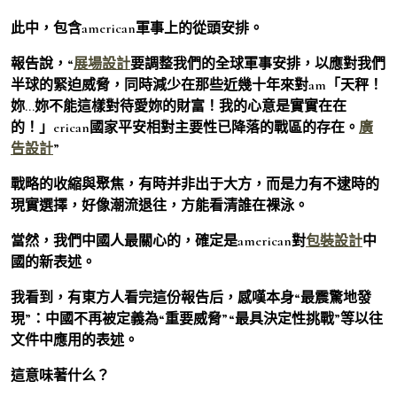
此中，包含american軍事上的從頭安排。
報告說，“
展場設計
要調整我們的全球軍事安排，以應對我們
半球的緊迫威脅，同時減少在那些近幾十年來對am「天秤！
妳…妳不能這樣對待愛妳的財富！我的心意是實實在在
的！」erican國家平安相對主要性已降落的戰區的存在。
廣
告設計
”
戰略的收縮與聚焦，有時并非出于大方，而是力有不逮時的
現實選擇，好像潮流退往，方能看清誰在裸泳。
當然，我們中國人最關心的，確定是american對
包裝設計
中
國的新表述。
我看到，有東方人看完這份報告后，感嘆本身“最震驚地發
現”：中國不再被定義為“重要威脅”“最具決定性挑戰”等以往
文件中應用的表述。
這意味著什么？