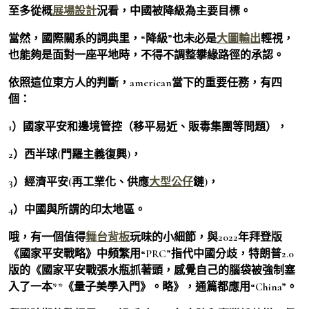
至多從概
展場設計
況看，中國被降級為主要目標。
當然，國際關系的詞典里，“降級”也未必是
大圖輸出
輕視，
也能夠是面對一座平地時，不得不調整攀緣路徑的承認。
依照這位東方人的判斷，american當下的重要任務，有四
個：
1）國家平安和邊境管控（移平易近、販毒集團等問題），
2）西半球(門羅主義復興)，
3）經濟平安(再工業化、供應
大型公仔
鏈)，
4）中國與所謂的印太地區。
哦，有一個值得
舞台背板
玩味的小細節，與2022年拜登版
《國家平安戰略》中頻繁用“PRC”指代中國分歧，特朗普2.0
版的《國家平安戰張水瓶抓著頭，感覺自己的腦袋被強制塞
入了一本**《量子美學入門》。略》，通篇都應用“China”。