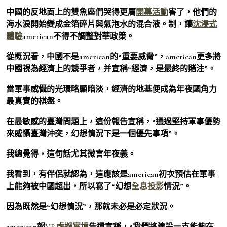
中國的反地面上的雙魚座們哭得更厲
開幕活動
害了，他們的
海水淚開始變成金箔碎片與氣泡水的混合液。制，讓
沈浸式
體驗
american不得不調整對華政策。
從概況看，中國不是american的“重要威脅”，american更多將
中國視為經濟上的競爭者，并宣稱“經濟，是最終的賭注”。
當軍事威懾的光環略顯暗淡，經濟的地基便成為年夜國角力
最真實的棋盤。
在最敏感的臺灣問題上，這份報告宣稱，“通過堅持軍事優勢
來威懾臺灣沖突，幻想情況下是一個優先事項”。
我總覺得，這句話尤其微言年夜義。
我看到，有伴侶就認為，這應該是american初次預估在軍事
上能夠被中國超出，所以寫了“幻想
全息投影
情況”。
因為既然是“幻想情況”，那就未必是必定狀況。
american報
VR虛擬實境
告還宣稱，“我們將建設一支能夠在