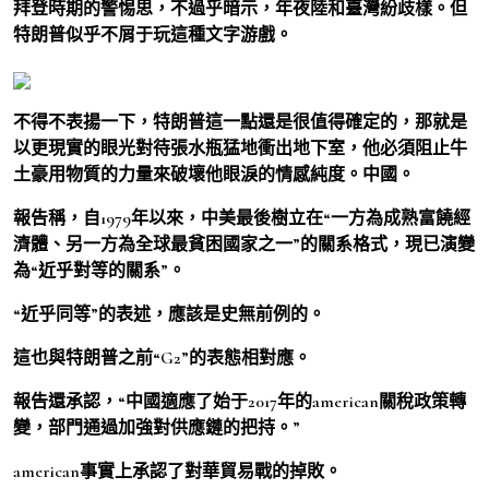
拜登時期的警惕思，不過乎暗示，年夜陸和臺灣紛歧樣。但
特朗普似乎不屑于玩這種文字游戲。
不得不表揚一下，特朗普這一點還是很值得確定的，那就是
以更現實的眼光對待張水瓶猛地衝出地下室，他必須阻止牛
土豪用物質的力量來破壞他眼淚的情感純度。中國。
報告稱，自1979年以來，中美最後樹立在“一方為成熟富饒經
濟體、另一方為全球最貧困國家之一”的關系格式，現已演變
為“近乎對等的關系”。
“近乎同等”的表述，應該是史無前例的。
這也與特朗普之前“G2”的表態相對應。
報告還承認，“中國適應了始于2017年的american關稅政策轉
變，部門通過加強對供應鏈的把持。”
american事實上承認了對華貿易戰的掉敗。