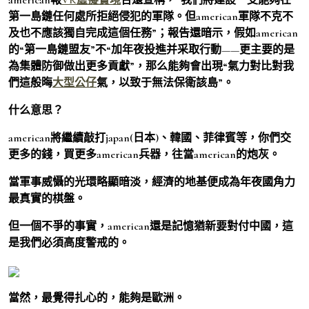
第一島鏈任何處所拒絕侵犯的軍隊。但american軍隊不克不
及也不應該獨自完成這個任務”；報告還暗示，假如american
的“第一島鏈盟友”不“加年夜投進并采取行動——更主要的是
為集體防御做出更多貢獻”，那么能夠會出現“氣力對比對我
們這般晦
大型公仔
氣，以致于無法保衛該島”。
什么意思？
american將繼續敲打japan(日本)、韓國、菲律賓等，你們交
更多的錢，買更多american兵器，往當american的炮灰。
當軍事威懾的光環略顯暗淡，經濟的地基便成為年夜國角力
最真實的棋盤。
但一個不爭的事實，american還是記憶猶新要對付中國，這
是我們必須高度警戒的。
當然，最覺得扎心的，能夠是歐洲。