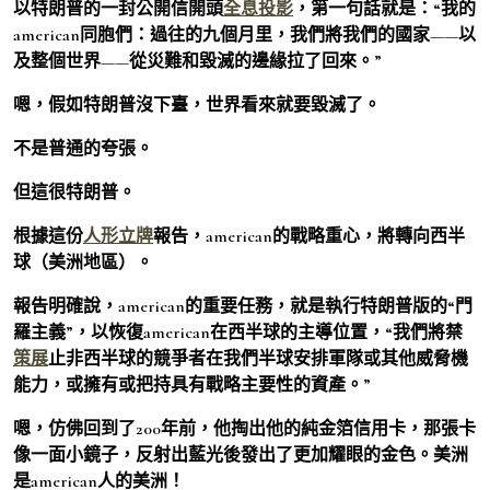
以特朗普的一封公開信開頭
全息投影
，第一句話就是：“我的
american同胞們：過往的九個月里，我們將我們的國家——以
及整個世界——從災難和毀滅的邊緣拉了回來。”
嗯，假如特朗普沒下臺，世界看來就要毀滅了。
不是普通的夸張。
但這很特朗普。
根據這份
人形立牌
報告，american的戰略重心，將轉向西半
球（美洲地區）。
報告明確說，american的重要任務，就是執行特朗普版的“門
羅主義”，以恢復american在西半球的主導位置，“我們將禁
策展
止非西半球的競爭者在我們半球安排軍隊或其他威脅機
能力，或擁有或把持具有戰略主要性的資產。”
嗯，仿佛回到了200年前，他掏出他的純金箔信用卡，那張卡
像一面小鏡子，反射出藍光後發出了更加耀眼的金色。美洲
是american人的美洲！