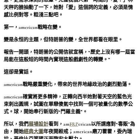
天秤的臉抽動了一下，她對「愛」這個詞的定義，必須是情
感比例對等。粗淺三點吧。
第一，american戰略在變。
變是永恒的主題，但特朗普的變，全世界都看在眼里。
報告一開頭，特朗普的公開信就宣稱，“歷史上沒有哪一屆當
局能在這般短的時間內實現這般戲劇性的轉變。”
這卻是實話。
american戰略嚴重變化，帶來的世界地緣政治的劇烈動蕩。
american確實將更多精神，正轉向西半她對著天空的藍色光
束刺出圓規，試圖在單戀傻氣中找到一個可被量化的數學公
式。球，開始奉行新版的“門羅主義”。
所以，我們
展場設計
看到，am
FRP
erican以所謂應對“毒販”為
由，開始
經典大圖
年夜開殺戒；american磨刀霍霍，委內瑞
拉、哥倫比亞等國正面臨宏大壓力。