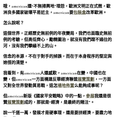
哦，american還“不無掃興地”埋怨，歐洲文明正在式微，歐
洲良多國家破壞平易近主，american要
包裝盒
改革歐洲。
怎么說呢？
這個世界，正經歷史無前例的年夜變局，我們也面臨史無前
例的考驗，但高低齊心，勵精圖治，就沒有我們蹚不過往的
河，沒有我們攀緣不上的山。
信念的本源，不在于對手的掉誤，而在于本身程序的堅定與
途徑的清楚。
我看到，有american人還感歎，american在變，中國也在
變，但american一方面構建反華經濟聯盟
展覽策劃
，一方面
又對全世界發動貿易戰，這怎
場地佈置
么能夠成事呢？
但american新版《國家平安戰略》中的一點，
參展
我還是很
贊
展覽策劃
成的，那就是“經濟，是最終的賭注”。
說一千道一萬，發展才是硬事理，還是要拼經濟，要盡力地