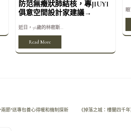
防范無癥狀肺結核，專JIUYI
眼
俱意空間設計家建議→
近日，56歲的林密斯...
Read More
“兩節”送專包養心得暖和機制探新
《掉落之城：樓蘭四千年