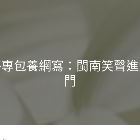
特專包養網寫：閩南笑聲進
門