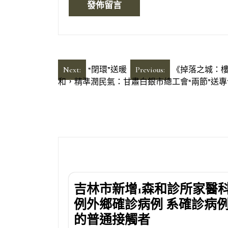
文
Next:
“閉環”送暖
Previous:
《掉落之城：
和，精準潤民氣：甘肅白銀市總工會“兩節”送
章
導
覽
吉林市新增1森和診所家醫
例外鄉確診病例 系確診病
的普通接觸者