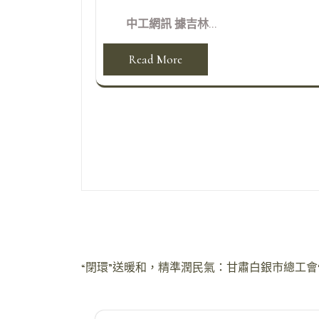
中工網訊 據吉林...
Read More
文
“閉環”送暖和，精準潤民氣：甘肅白銀市總工會
章