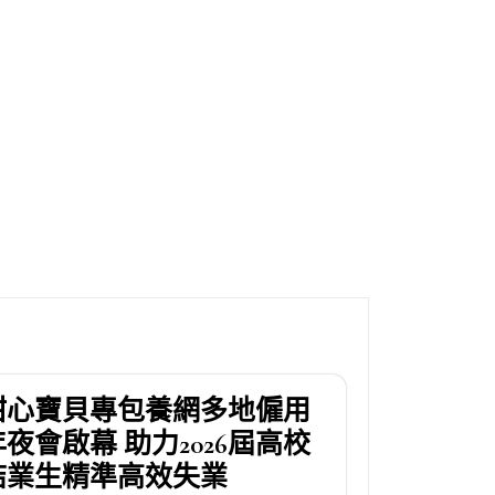
甜心寶貝專包養網多地僱用
年夜會啟幕 助力2026屆高校
結業生精準高效失業