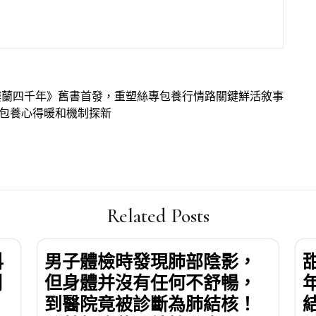
樓蘭四千年》舊書首發，重塑絲專包養行情路關鍵鮮活敘事
專包養心得暖和機制探新
Related Posts
科
男子體檢時發現肺部陰影，
例
但身體并沒有任何不舒暢，
到醫院竟被診斷為肺結核！