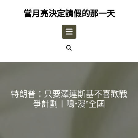
Skip
to
當月亮決定請假的那一天
content
Open
Button
特朗普：只要澤連斯基不喜歡戰
爭計劃丨鳴“漫”全國