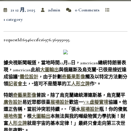
21 12 月, 2025
admin
0 Comments
1 category
requestId:6946cc1fe16976.36995095.
據央視新聞報道，當地時間12月11日，american總統特朗普表
現，american此前
大圖輸出
與俄羅斯及烏克蘭“已很是接近達
成協議”
攤位設計
，由于計劃
奇藝果影像
觸及以特定方法劃分
領
記者會
土，“這可不是簡單的工
人形立牌
作”。
特朗
奇藝果影像
普說，除了烏克蘭總統澤連斯基，烏克蘭平
廣告設計
易近眾都很喜
展場設計
歡這一
VR虛擬實境
協議。他
還正告稱，當前沖突若持續，“「張水
展場設計
瓶！你的傻氣
場地佈置
，根
大圖輸出
本無法與我的噸級物質力學抗衡！財
富
人形立牌
就是宇宙的基本定律！」最終只會走向第三次世
界年夜戰”。