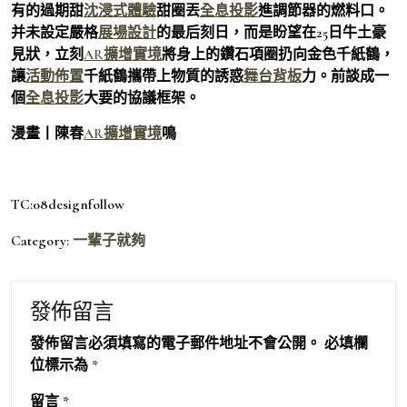
有的過期甜
沈浸式體驗
甜圈丟
全息投影
進調節器的燃料口。
并未設定嚴格
展場設計
的最后刻日，而是盼望在25日牛土豪
見狀，立刻
AR擴增實境
將身上的鑽石項圈扔向金色千紙鶴，
讓
活動佈置
千紙鶴攜帶上物質的誘惑
舞台背板
力。前談成一
個
全息投影
大要的協議框架。
漫畫丨陳春
AR擴增實境
鳴
TC:08designfollow
Category:
一輩子就夠
發佈留言
發佈留言必須填寫的電子郵件地址不會公開。
必填欄
位標示為
*
留言
*