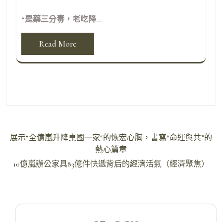
“是藥三分毒，老吃降...
Read More
文
展示“全億嵐升降桌國一家“的恢宏心胸，書寫“命運與共”的
章
熱心篇章
導
10億嵐辦公家具83億件快遞背后的經濟活氣（經濟聚焦）
覽