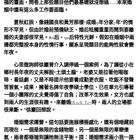
福的畫面，問卷上那些題目他們最基礎就沒想過——本來婚
姻中還有這么多工作要面臨。
夏秋紅說，像錢國良和黃芳那樣“成婚9年分家7年”的情
形不罕見，但由於婚前預備缺乏、婚后牴觸重重而鬧到要離
婚的夫妻卻很罕見。80后、90后特性光鮮，假如在婚姻中兩
邊都完整按本身的性情行事，關系呈現題目的能夠性就會變
年夜。
心思徵詢師徐巖曾介入調停過一個案例，為了讓從小在
鄉村長年夜的丈夫解脫“土頭土腦”，老婆又是拉著他喝咖
啡、看話劇，又是不時提示他要養成勤更衣服、吃飯不發聲
等習氣。成果，擁著名牌年夜學碩士學位、已在單元引導著
一個小團隊的丈夫覺得傷了自負；改革不生效果，女方也感
到兩人的生涯很有趣。“來離婚
iRock T07
時，兩人的立場都
很果斷。”徐巖回想說。
婚姻需求運營。這句話要施展積極感化，還有個暗藏前
而現在，一個是無限的金錢物慾，另一個是無限的單戀傻
氣，兩者都極端到讓她無法平衡。提：婚姻需求兩小我一路