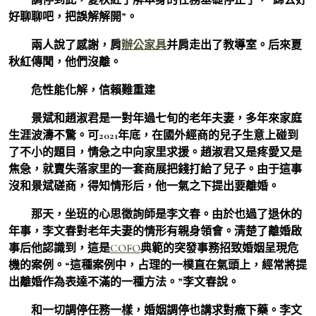
好聊聊吧，把誤解解開”。
兩人說了感謝，肩
辦公家具
并肩走出了教導室。后來夏
秋紅傳聞，他們沒離。
危性能化解，信賴難重建
景斌和趙淑君是一對年過七旬的老年夫妻，多年來家庭
生涯波濤不驚。可2021年底，在國外經商的兒子生意上碰到
了不小的題目，情急之中向家里求援。趙淑君又是疼愛又是
焦急，就賣失落家里的一套商展把錢打給了兒子。由于這事
沒和景斌磋商，得知情形后，他一氣之下提出要離婚。
那天，坐班的心思徵詢師是李文春。由於也過了退休的
年事，李文春對老年夫妻的情形有親身領會。清楚了離婚啟
事后他認識到，這是
COFO
典範的突發事務招致婚姻呈現危
機的案例。“這種案例中，占理的一樸直在氣頭上，經常將提
出離婚作為表達不滿的一種方法。”李文春說。
和一切調停任務一樣，婚姻調停也講求對癥下藥。李文