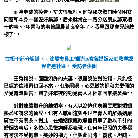
面臨老婆的控告，丈夫很冤枉。他說那次聚首時發明女
同窗和本身一樣愛好集郵，后來就常在一路分送朋友郵票相
干的事。“年青時的事曾經曩昔良多年了，我早跟那會兒紛歧
樣了”。
在相干部分組織下，沈陽市員工輔助協會攜婚姻家庭教導課
程走進社區。 受訪者供圖
王秀梅說，面臨如許的夫妻，很難說誰對誰錯，只能怪
已經的信賴再也回不來。“任務職員、心思徵詢師和夫妻倆的
女兒輪流勸告，費了好年夜的勁兒兩人才批准回家接著過”。
針對連續攀升的離婚率，有人以為這代表著民眾對婚姻
熟悉和請求的晉陞，也有人感到這與今世年青人消解婚姻嚴
厲性不有關系。對此，在婚姻家庭教導室目擊了數以千計的
婚姻故事后，多位心思徵詢師都表現，任何年紀段的夫妻都
有尋求不受拘束、美妙的權力，但與此同時，義務、坦誠、