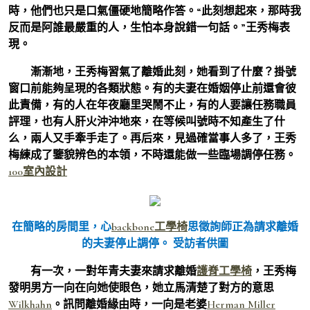
時，他們也只是口氣僵硬地簡略作答。“此刻想起來，那時我
反而是阿誰最嚴重的人，生怕本身說錯一句話。”王秀梅表
現。
漸漸地，王秀梅習氣了離婚此刻，她看到了什麼？掛號
窗口前能夠呈現的各類狀態。有的夫妻在婚姻停止前還會彼
此責備，有的人在年夜廳里哭鬧不止，有的人要讓任務職員
評理，也有人肝火沖沖地來，在等候叫號時不知產生了什
么，兩人又手牽手走了。再后來，見過確當事人多了，王秀
梅練成了鑒貌辨色的本領，不時還能做一些臨場調停任務。
100室內設計
在簡略的房間里，心
backbone工學椅
思徵詢師正為請求離婚
的夫妻停止調停。 受訪者供圖
有一次，一對年青夫妻來請求離婚
護脊工學椅
，王秀梅
發明男方一向在向她使眼色，她立馬清楚了對方的意思
Wilkhahn
。訊問離婚緣由時，一向是老婆
Herman Miller