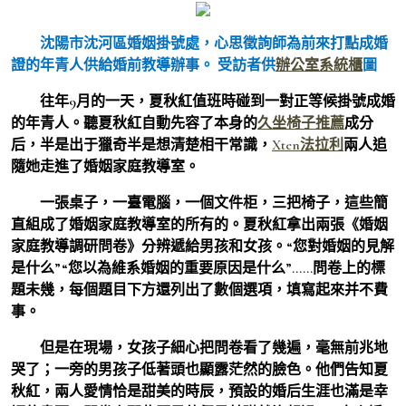
沈陽市沈河區婚姻掛號處，心思徵詢師為前來打點成婚
證的年青人供給婚前教導辦事。 受訪者供
辦公室系統櫃
圖
往年9月的一天，夏秋紅值班時碰到一對正等候掛號成婚
的年青人。聽夏秋紅自動先容了本身的
久坐椅子推薦
成分
后，半是出于獵奇半是想清楚相干常識，
Xten法拉利
兩人追
隨她走進了婚姻家庭教導室。
一張桌子，一臺電腦，一個文件柜，三把椅子，這些簡
直組成了婚姻家庭教導室的所有的。夏秋紅拿出兩張《婚姻
家庭教導調研問卷》分辨遞給男孩和女孩。“您對婚姻的見解
是什么”“您以為維系婚姻的重要原因是什么”……問卷上的標
題未幾，每個題目下方還列出了數個選項，填寫起來并不費
事。
但是在現場，女孩子細心把問卷看了幾遍，毫無前兆地
哭了；一旁的男孩子低著頭也顯露茫然的臉色。他們告知夏
秋紅，兩人愛情恰是甜美的時辰，預設的婚后生涯也滿是幸