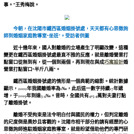
事。”王秀梅說。
今朝，在沈陽市鐵西區婚姻掛號處，天天都有心思徵詢
師到婚姻家庭教導室“坐班”。受訪者供圖
近十幾年來，國人對離婚的立場產生了明顯改變，這種
變更在鐵西區婚姻掛號處最直不雅的反應，就是離婚營業打
點窗口從無到有，從一個到兩個，再到現在與成
巧寓設計
婚
營業打點窗口“半斤八兩”。
鐵西區婚姻掛號處的情形是一個典範的縮影。統計數據
顯示，2002年我國離婚率為1‰，此后這一數字持續17年遞
增，于2019年到達3.4‰。昔時，全國共有415.4萬對夫妻打點
了離婚掛號。
離婚不受拘束是法令明白付與國民的權力，但判定離婚
的尺度倒是奧妙且客觀的。沈陽市相干部分約請有經歷的心
思徵詢師進駐婚姻家庭教導室，就是盼望借助他們的專門研