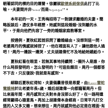
朝著認同的標的目的運營。徐巖就
歐德系統傢俱
此打了比
喻，“夫妻間并非‘1+1=2’而是‘0.5+0.5=1’”。
本年初的一天，王秀梅招待了一對請求離婚的夫妻。簡
略扳談后，憑仗多年經歷，她感到這段婚姻“沒到離的水
平”，于是向他們先容了一旁的婚姻家庭教導室。
按通例，夏秋紅起首訊問了離婚緣由。沒想到這一問，
老婆周丹的情感就掉控了，“他在裡面有人了，讓他跟他人過
吧！”周丹一邊說一邊哭，丈夫胡建偉忙不及地給她遞紙巾。
夏秋紅看在眼里，若無其事地持續問：“圈外人是誰，你
什么時辰發明的，怎么發明的？”可這些題目，周丹一個都答
不下去，只反復說“我就是有感到”。
細聊后夏秋紅得知，夫妻倆曩昔很是恩愛，由
Razer雷蛇
電競椅
於比老婆年長8歲，婚后胡建偉一向都寵著周丹。但
比來兩年間，周丹感到丈夫對本身沒那么好了，在一路時還
經常顯得心猿意馬。再加上胡建偉本身經商，日常平凡打交
道的人又多又雜，想來想往，周丹就感到他必定是在裡面“有