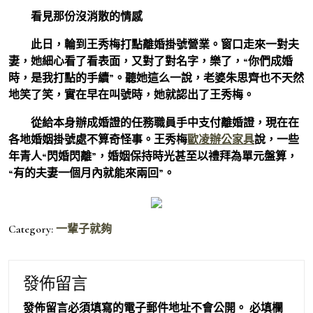
看見那份沒消散的情感
此日，輪到王秀梅打點離婚掛號營業。窗口走來一對夫
妻，她細心看了看表面，又對了對名字，樂了，“你們成婚
時，是我打點的手續”。聽她這么一說，老婆朱思齊也不天然
地笑了笑，實在早在叫號時，她就認出了王秀梅。
從給本身辦成婚證的任務職員手中支付離婚證，現在在
各地婚姻掛號處不算奇怪事。王秀梅
歐凌辦公家具
說，一些
年青人“閃婚閃離”，婚姻保持時光甚至以禮拜為單元盤算，
“有的夫妻一個月內就能來兩回”。
Category:
一輩子就夠
發佈留言
發佈留言必須填寫的電子郵件地址不會公開。
必填欄