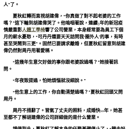
人”了。
夏秋紅轉而直視胡建偉，“你真做了對不起老婆的工作
嗎？”這下輪到胡建偉哭了。他嗚咽著說，連續3年的新冠疫
情嚴重影
人體工學椅
響了公司營業，本身經常要為員工下個
月的薪水憂愁，“可丹丹還要天天詰問我‘圈外人’的事，有時
甚至哭鬧到三更”。固然已要請求離婚，但夏秋紅留意到胡建
偉仍然對周丹用著愛稱。
“這幾年生意欠好做的事你跟老婆說過嗎？”她接著訊
問。
“年夜致提過，怕她煩惱就沒細說。”
“他生意上的工作，你自動清楚過嗎？”夏秋紅回頭又問
周丹。
周丹不措辭了。習氣了丈夫的照料，成婚快10年，她甚
至都不了解胡建偉的公司詳細做的是什么營業。
調停到此，夏秋紅了解本身的任務基礎停止了，“歸去好