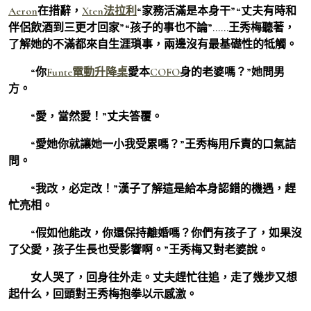
Aeron
在措辭，
Xten法拉利
“家務活滿是本身干”“丈夫有時和
伴侶飲酒到三更才回家”“孩子的事也不論”……王秀梅聽著，
了解她的不滿都來自生涯瑣事，兩邊沒有最基礎性的牴觸。
“你
Funte電動升降桌
愛本
COFO
身的老婆嗎？”她問男
方。
“愛，當然愛！”丈夫答覆。
“愛她你就讓她一小我受累嗎？”王秀梅用斥責的口氣詰
問。
“我改，必定改！”漢子了解這是給本身認錯的機遇，趕
忙亮相。
“假如他能改，你還保持離婚嗎？你們有孩子了，如果沒
了父愛，孩子生長也受影響啊。”王秀梅又對老婆說。
女人哭了，回身往外走。丈夫趕忙往追，走了幾步又想
起什么，回頭對王秀梅抱拳以示感激。