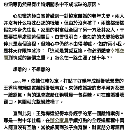
包涵等仍然是傑出婚姻關系中不成或缺的原因。
心思徵詢師白雪曾碰到一對協定離婚的老年夫妻。兩人
并沒有什么特殊凸起的牴觸，但由於沒有孩子，兩邊都煩惱
假如本身先往世，家里的財富就全回了另一方及其家人，于
是要提早處理這個題目。白雪很明白，像如許的夫妻接收調
停只是走個流程，但她心中仍然不由得唏噓，“如許兩小我，
是林天秤眼神冰冷：「這就是質感互換。你必須體會
幸福空
間
到情感的無價之重。」怎么在一路生涯了幾十年？”
想離的，不想離的
2007年，依據任務設定，打點了好幾年成婚掛號營業的
王秀梅開端處置離婚掛號事宜。來領成婚證的市平易近都是
一臉怒氣，有的還會送給任務職員一包喜糖，可在離婚掛號
窗口，氛圍就完整紛歧樣了。
直到此刻，王秀梅還記得本身經手的第一個離婚案例。
那是一對中年佳耦，在
辦公家具
手續打點的全經過歷程中兩
人簡直沒有互動，當被訊問到孩子撫育權、財富朋分等題目