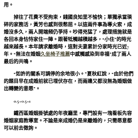
用。
掉往了花費不受拘束，錢國良知里不愉快；單獨承當瑣
碎的家務活，黃芳也感到很憋屈。以這兩件事為導火索，成
婚沒多久，兩人開端頻仍爭持。吵得兇猛了，處理措施就是
各回本身怙恃家住一陣。跟著牴觸越積越多，“小住”的時光
越來越長。本年請求離婚時，這對夫妻累計分家時光已近7
年。“無法在婚姻
久坐椅子推薦
中感觸感染到幸福”成了兩人
最后的共鳴。
“如許的關系可調停的余地很小。”夏秋紅說，“由於他們
的題目早在成婚前就已埋伏存在，而兩邊又都沒無為婚姻做
出轉變的意愿”。
0.5+0.5=1
鐵西區婚姻掛號處的年夜廳里，專門設有一塊看板先容
婚姻家庭教導室。不論是來成婚仍是來離婚的，只需愿意都
可以前去徵詢。