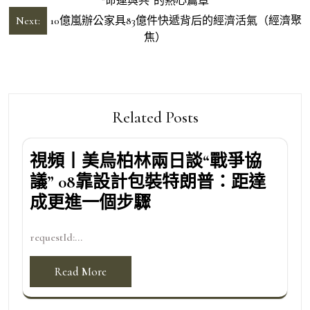
章
“命運與共”的熱心篇章
導
Next:
10億嵐辦公家具83億件快遞背后的經濟活氣（經濟聚
焦）
覽
Related Posts
視頻丨美烏柏林兩日談“戰爭協
議” 08靠設計包裝特朗普：距達
成更進一個步驟
requestId:...
Read More