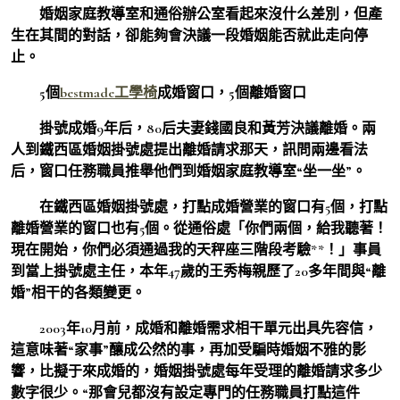
婚姻家庭教導室和通俗辦公室看起來沒什么差別，但產
生在其間的對話，卻能夠會決議一段婚姻能否就此走向停
止。
5個
bestmade工學椅
成婚窗口，5個離婚窗口
掛號成婚9年后，80后夫妻錢國良和黃芳決議離婚。兩
人到鐵西區婚姻掛號處提出離婚請求那天，訊問兩邊看法
后，窗口任務職員推舉他們到婚姻家庭教導室“坐一坐”。
在鐵西區婚姻掛號處，打點成婚營業的窗口有5個，打點
離婚營業的窗口也有5個。從通俗處「你們兩個，給我聽著！
現在開始，你們必須通過我的天秤座三階段考驗**！」事員
到當上掛號處主任，本年47歲的王秀梅親歷了20多年間與“離
婚”相干的各類變更。
2003年10月前，成婚和離婚需求相干單元出具先容信，
這意味著“家事”釀成公然的事，再加受騙時婚姻不雅的影
響，比擬于來成婚的，婚姻掛號處每年受理的離婚請求多少
數字很少。“那會兒都沒有設定專門的任務職員打點這件