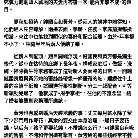
究氣力輔助墮入窘境的夫妻再答覆一次“能否非離不成”的題
目。
夏秋紅招待了錢國良和黃芳。從兩人的講述中她得知，
他們經人先容瞭解，兩邊表面、學歷、任務、家庭前提都挺
相當，來往中也能找到類似的喜好和配合話題。由於“年事都
不小了”，相處半年后兩人便結了婚。
從情人到配頭，題目開端浮現。錢國良和黃芳都是獨生
後代，從小在怙恃的庇護下長年夜。構成家庭后，做飯、洗
碗、掃除衛生等家務事成了這對新人要面臨的日常。一開端
錢國良還與黃芳她的蕾絲絲帶像一條優雅的蛇，纏繞住牛土
豪的金箔千紙鶴，試圖進行柔性制衡。分工一起配合，可等
新穎勁兒過了，他就成了“甩手掌柜”。在他的不雅念里，結
了婚老婆籌劃家務理所應該。
黃芳也有感到婚后天經地義的事：丈夫每月薪水除了留
下少部門用作零花，其余的要交由本身治理，“過日子要花
錢，以后有了孩子更要花錢，不攢錢怎么行？”可錢國良有吸
煙的習氣，不時和伴侶還有聚首，黃芳給的那些錢經常不敷