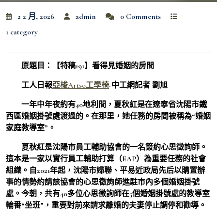
2 2 月, 2026
admin
0 Comments
1 category
原題目：【特稿191】看得見婚姻的房間
工人日報
亞梭Artso工學椅
-中工網記者 劉旭
一年中年夜約有40地利間，夏秋紅是在遼寧省沈陽市鐵
西區婚姻掛號處渡過的。在那里，她任務的房間被稱為“婚姻
家庭教導室”。
夏秋紅是沈陽市員工輔助協會的一名簽約心思徵詢師。
這本是一家以實行員工輔助打算（EAP）為重要任務的社會
組織。自2021年起，沈陽市婦聯、平易近政局先后以購置辦
事的情勢約請該協會的心思徵詢師進駐市內多個婚姻掛號
處。今朝，共有40多位心思徵詢師在5個婚姻掛號處的教導室
輪番“坐班”，重要對前來請求離婚的夫妻停止調停和勸導。