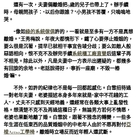
還有一次，夫妻倆離婚把9歲的兒子也帶上了。辦手續
時，母親問孩子：“以后你跟誰？”小男孩不答覆，只嗚嗚地
哭。
“像如
綠的系統傢俱
許的，一看就是至多有一方不是真想
離婚。”王秀梅說，年夜大都情形下，鐵了心要停止婚姻的，
要么很是沉著，提早已就相干事宜告竣分歧；要么如敵人般
惡語相向，恨不克不及辦完手續
系統櫃工廠直營
后這輩子再
不相見。除此以外，凡是夫妻中一方表示出遲疑的，都幾多
有回旋的余地。“老話說得好，‘寧拆一座廟，不毀一樁
婚’嘛”。
不外，如許的紀律也不是每一回都起感化。白雪招待過
一對老年夫妻，老婆描述本身多年來就是“家中不花錢的工
人”，丈夫不只感到天經地義，還經常在各類大事上亂發性
格。想清楚不克不及再過這種日子，無論男方若何不情愿，
老婆也果斷地離了婚。白雪說，跟著不雅念的轉變，一些多
年生涯在低東西的品質婚姻中的中老年人由於不愿再對付
亞
梭Artso工學椅
，離婚時立場反而近年輕人還武斷。