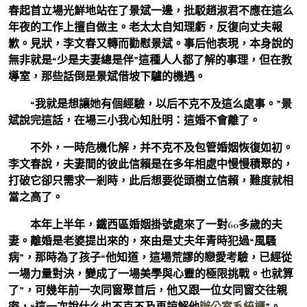
春起首立場光鮮地站在了景斌一邊，批駁趙淑君不應在這么
年夜的工作上擅自做主。老太太自知理虧，反復向丈夫報
歉。見狀，李文春又轉而勸慰景斌。事后他表現，本身說的
無非就是“少是夫妻總是伴”這種人人都了解的事理，但在教
導室，那些話倒是景斌借坡下驢的機遇。
“我就是想讓她有個經驗，以后不克不及這么處事。”景
斌說完這話，在場三小我心知肚明：這婚不會離了。
不外，一時危機化解，并不克不及包管婚姻恢復如初。
李文春說，夫妻間的彼此信賴是在多年相處中慢慢積聚的，
打破它卻只需求一剎時，此后想要從頭樹立信賴，難度就相
當之高了。
本年上半年，鐵西區婚姻掛號處來了一對60多歲的夫
妻。離婚是老婆提出來的，來由是丈夫年青時犯過“風騷
病”，那時為了孩子“他知道，這場荒謬的戀愛考驗，已經從
一場力量對決，變成了一場美學與心靈的極限挑戰。也就算
了”，可幾年前一次同窗聚首后，他又跟一位女同窗交往親
密，“這一次說什么也不克不及再諒解他
辦公室系統櫃
”。