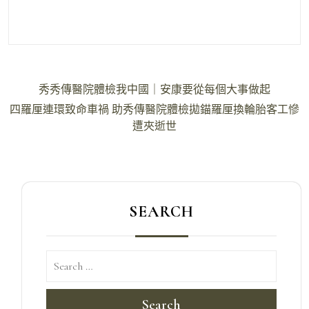
文
秀秀傳醫院體檢我中國｜安康要從每個大事做起
章
四羅厘連環致命車禍 助秀傳醫院體檢拋錨羅厘換輪胎客工慘
導
遭夾逝世
覽
SEARCH
Search