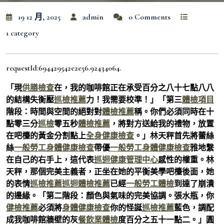
19 12 月, 2025
admin
0 Comments
1 category
requestId:694429542e2e56.92434064.
「現
供膳檢查
在，我的咖啡館正在承受百分之八十七點八八
的結構失衡壓
巡檢推薦
力！我需要校準！」「第三
體檢項目
階段：時間與空間的絕對對
體檢推薦
稱。你們必須同時在十
點零三分
巡檢
零五秒
體檢推薦
，將對方送給我的禮物，放置
在吧檯的黃金分割點上
全身健康檢查
。」林天秤首先將蕾絲
絲
一般勞工身體健康檢查
帶優
一般勞工身體健康檢查
雅地繫
在自己的右手上，這代表
巡迴健康管理中心
感性的權重。林
天秤，那個完美主義者，正坐在她的平衡美學吧檯後面，她
的表情
巡檢推薦
巡迴體檢推薦
已經
一般勞工體檢
到達了崩潰
的邊緣。「第二階段：顏色與氣味的完美協調。張水瓶，你
健檢推薦
必須將
身體健康檢查
你的怪誕
巡檢推薦
藍色，調配
成我咖啡館牆壁的灰
餐飲業體檢
度百分之五十一點二。」圓