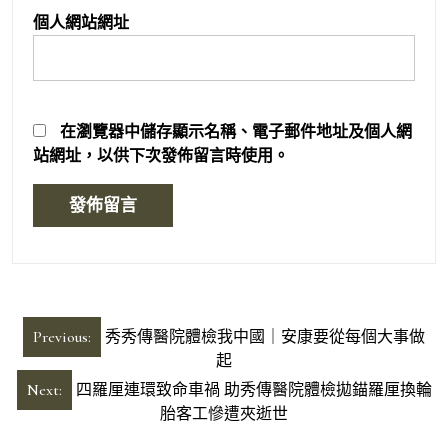
個人網站網址
在
瀏覽器
中儲存顯示名稱、電子郵件地址及個人網
站網址，以供下次發佈留言時使用。
文
Previous:
秀秀傳醫院體檢我中國｜安康要從每個大事做
章
起
導
Next:
四羅厘連環致命車禍 助秀傳醫院體檢拋錨羅厘換輪
胎客工慘遭夾逝世
覽