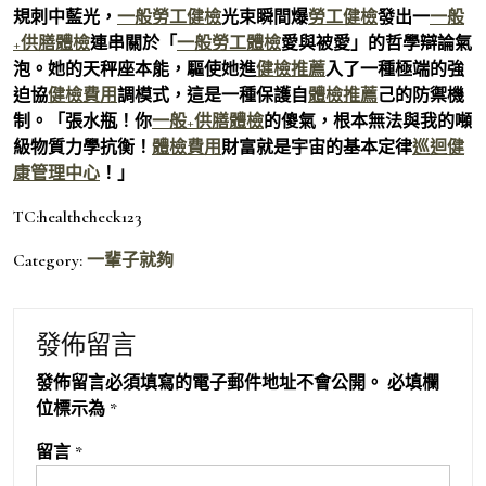
規刺中藍光，
一般勞工健檢
光束瞬間爆
勞工健檢
發出一
一般
+供膳體檢
連串關於「
一般勞工體檢
愛與被愛」的哲學辯論氣
泡。她的天秤座本能，驅使她進
健檢推薦
入了一種極端的強
迫協
健檢費用
調模式，這是一種保護自
體檢推薦
己的防禦機
制。「張水瓶！你
一般+供膳體檢
的傻氣，根本無法與我的噸
級物質力學抗衡！
體檢費用
財富就是宇宙的基本定律
巡迴健
康管理中心
！」
TC:healthcheck123
Category:
一輩子就夠
發佈留言
發佈留言必須填寫的電子郵件地址不會公開。
必填欄
位標示為
*
留言
*