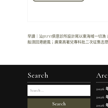
文
早讀｜汕JIUYI俱意診所設計尾以東海域一切漁
船須回港避風；廣東高著兒專科批二次征集志
章
導
覽
Search
Arc
2026 
2026 
Search
2026 