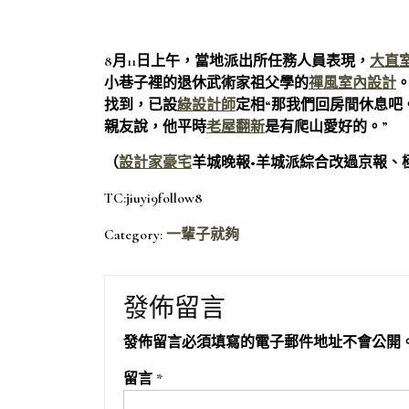
8月11日上午，當地派出所任務人員表現，
大直
小巷子裡的退休武術家祖父學的
禪風室內設計
找到，已設
綠設計師
定相“那我們回房間休息吧
親友說，他平時
老屋翻新
是有爬山愛好的。”
（
設計家豪宅
羊城晚報•羊城派綜合改過京報、
TC:jiuyi9follow8
Category:
一輩子就夠
發佈留言
發佈留言必須填寫的電子郵件地址不會公開
留言
*