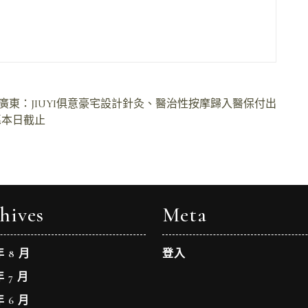
廣東：JIUYI俱意豪宅設計針灸、醫治性按摩歸入醫保付出
愿本日截止
hives
Meta
年 8 月
登入
年 7 月
年 6 月