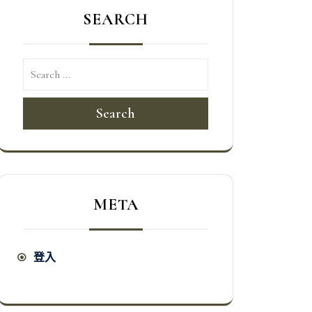
SEARCH
Search
META
登入