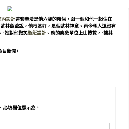
室內設計
這套拳法是他六歲的時候，跟一個和他一起住在
。武林爺爺說，他根基好，是個武林神童。再今朝人還沒有
。”她對他微笑
遊艇設計
。應的應急單位上山搜救，“據其
極目新聞）
。
必填欄位標示為
*