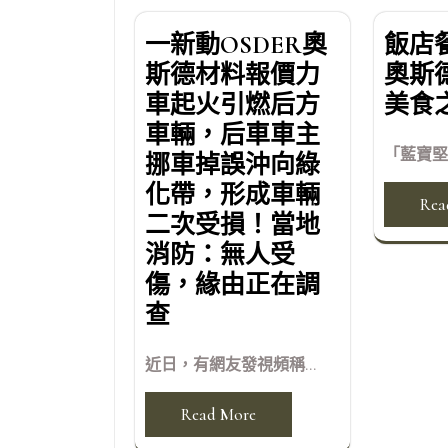
一新動OSDER奧
飯店餐
斯德材料報價力
奧斯
車起火引燃后方
美食
車輛，后車車主
「藍寶堅
挪車掉誤沖向綠
化帶，形成車輛
Rea
二次受損！當地
消防：無人受
傷，緣由正在調
查
近日，有網友發視頻稱...
Read More