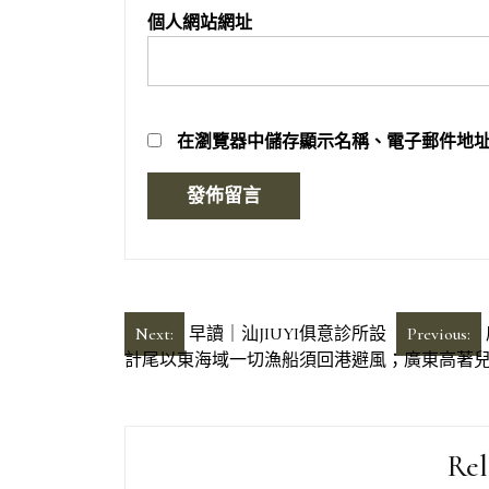
個人網站網址
在
瀏覽器
中儲存顯示名稱、電子郵件地
文
Next:
早讀｜汕JIUYI俱意診所設
Previous:
計尾以東海域一切漁船須回港避風；廣東高著
章
導
覽
Rel