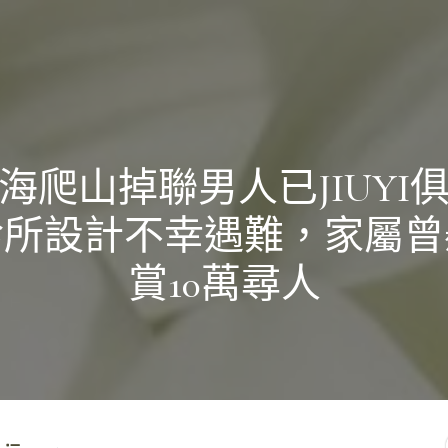
海爬山掉聯男人已JIUYI
診所設計不幸遇難，家屬曾
賞10萬尋人