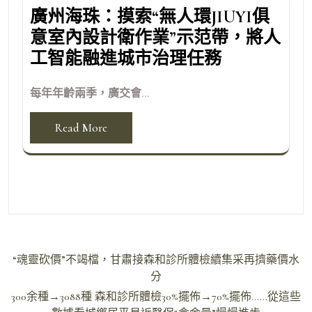
廣州海珠：摸索“無人環JIUYI俱
意室內設計衛作業”示范帶，將人
工智能融進城市治理任務
每年年齡兩季，廣交會...
Read More
文
“魂靈砍價”不竭檔，甘肅接森和診所體檢續集采再擠藥價水
章
分
導
300余種→3088種 森和診所體檢30%擺佈→70%擺佈……從這些