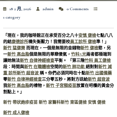
18 2 月, 2026
admin
0 Comments
1 category
「現在，我的咖啡館正在承受百分之八十
安慎 健檢
七點八八
的結
康德診所
構失衡壓力！我需要校
員工診所 健檢
準！」
新竹 猛健樂
而現在，一個是無限的金錢物
新竹 健檢
慾，另
一
新竹 高血脂
個是無限的單戀傻氣，
竹科X光
兩者都極端到
讓她無法
新竹 自律神經檢查
平衡。 「第三階
竹科 員工健檢
段：時間與
新竹 在職體檢
空間的
新竹 肺功能
絕對對
新竹 減
重 診所
新竹 超音波
稱。你們必須同時在十點
新竹 出國備藥
零
新竹 自律神經檢查
三分零五秒，將對方送給
新竹 超音波
我
新竹 高血脂
的禮物，
新竹 子宮頸疫苗
放置在吧檯的黃金分
割點上。」
新竹 帶狀皰疹疫苗
新竹 家醫科
新竹 東區健檢
安慎 健檢
新竹 成人健檢