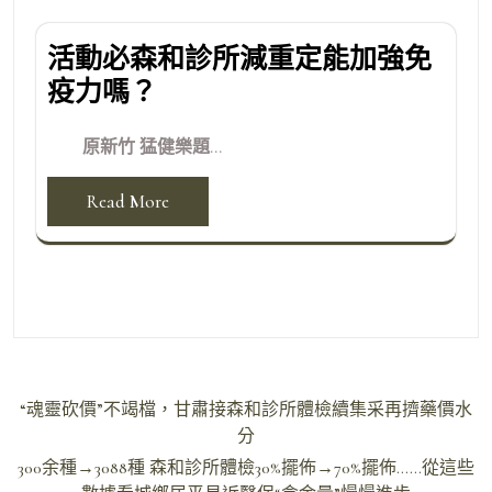
活動必森和診所減重定能加強免
疫力嗎？
原新竹 猛健樂題...
Read More
文
“魂靈砍價”不竭檔，甘肅接森和診所體檢續集采再擠藥價水
章
分
導
300余種→3088種 森和診所體檢30%擺佈→70%擺佈……從這些