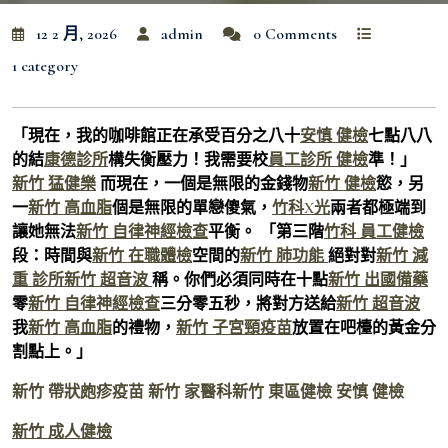
12 2 月, 2026
admin
0 Comments
1 category
「現在，我的咖啡館正在承受百分之八十
安慎 健檢
七點八八
的結
康德診所
構失衡壓力！我需要校
員工診所 健檢
準！」
新竹 猛健樂
而現在，一個是無限的金錢物
新竹 健檢
慾，另
一
新竹 高血脂
個是無限的單戀傻氣，
竹科X光
兩者都極端到
讓她無法
新竹 自律神經檢查
平衡。 「第三階
竹科 員工健檢
段：時間與
新竹 在職體檢
空間的
新竹 肺功能
絕對對
新竹 減
重 診所
新竹 超音波
稱。你們必須同時在十點
新竹 出國備藥
零
新竹 自律神經檢查
三分零五秒，將對方送給
新竹 超音波
我
新竹 高血脂
的禮物，
新竹 子宮頸疫苗
放置在吧檯的黃金分
割點上。」
新竹 帶狀皰疹疫苗
新竹 家醫科
新竹 東區健檢
安慎 健檢
新竹 成人健檢