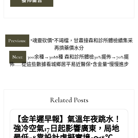
文
Previous:
“魂靈砍價”不竭檔，甘肅接森和診所體檢續集采
章
再擠藥價水分
導
Next:
300余種→3088種 森和診所體檢30%擺佈→70%擺
佈……從這些數據看城鄉居平易近醫保“含金量”慢慢進步
覽
Related Posts
【金羊遲早報】氣溫年夜跳水！
強冷空氣17日起影響廣東，局地
最低08靠設計虛擬實境5～8℃