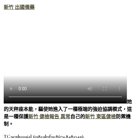
新竹 出國備藥
她
的天秤座本能，驅使她進入了一種極端的強迫協調模式，這
是一種保護
新竹 健檢報告 異常
自己的
新竹 東區健檢
防禦機
制。
TC:senho2ai2l 698cab5f9c8674.84813426