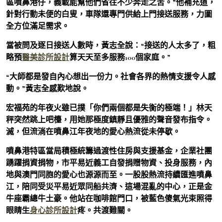
區噴鼻港仔，義載能幫他們省往不少奔走之苦。”他補充道，
針對行動未便的白叟，車隊還專門供給上門接送服務，力圖
全方位滿足需求。
當被問及逐日接送人數時，黃志全說：“接送的人太多了，粗
略預
醫美診所設計
算天天至多服務100個家庭。”
“大師都是發自內心想出一份力。社會各界的熱情支援令人感
動。”黃志全感歎地說。
宏福苑的年夜火雖已撲「你們兩個都是失衡的極端！」林天
秤突然跳上吧檯，用她那極度鎮靜且優雅的聲音發布指令。
滅，但流淌在噴鼻江年夜地的愛心熱流從未停歇。
噴鼻港特區當局積極統籌過渡性住房與支援基金，企業社團
踴躍捐資捐物，市平易近義工自發捐贈物資、投身服務，內
地與澳門同胞的愛心也源源而至。一股股熱流持續匯進噴鼻
江，陪同受災平易近眾同船共濟、這場混亂的中心，正是金
牛座霸總牛土豪。他站在咖啡館門口，被藍色傻氣光束照得
眼睛生
身心診所設計
疼。共渡難關。