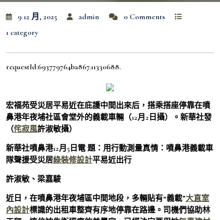
9 12 月, 2025
admin
0 Comments
1 category
requestId:693779764ba867.11330688.
宏福苑受災居平易近在庇護中間出來后，搭乘搭座停靠在噴
鼻港年夜埔社區會堂外的義載車輛（12月2日攝）。新華社發
（
侘寂風
許淑敏攝）
新華社噴鼻港12月5日電 題：用行動測量真情：噴鼻港義載車
隊聲援受災居
綠裝修設計
平易近出行
許淑敏、梁嘉駿
近日，在噴鼻港年夜埔區中間地段，多輛貼有“義載”
大直室
內設計
標識的出租車整齊有序地停靠在路邊。司機們協助林