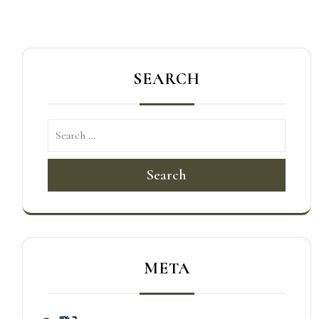
導
覽
SEARCH
Search
META