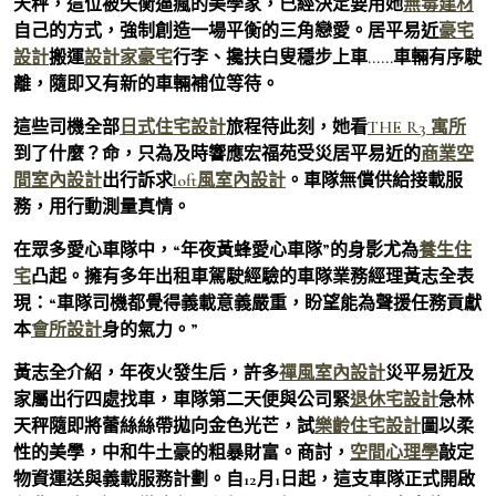
天秤，這位被失衡逼瘋的美學家，已經決定要用她
無毒建材
自己的方式，強制創造一場平衡的三角戀愛。居平易近
豪宅
設計
搬運
設計家豪宅
行李、攙扶白叟穩步上車……車輛有序駛
離，隨即又有新的車輛補位等待。
這些司機全部
日式住宅設計
旅程待此刻，她看
THE R3 寓所
到了什麼？命，只為及時響應宏福苑受災居平易近的
商業空
間室內設計
出行訴求
loft風室內設計
。車隊無償供給接載服
務，用行動測量真情。
在眾多愛心車隊中，“年夜黃蜂愛心車隊”的身影尤為
養生住
宅
凸起。擁有多年出租車駕駛經驗的車隊業務經理黃志全表
現：“車隊司機都覺得義載意義嚴重，盼望能為聲援任務貢獻
本
會所設計
身的氣力。”
黃志全介紹，年夜火發生后，許多
禪風室內設計
災平易近及
家屬出行四處找車，車隊第二天便與公司緊
退休宅設計
急林
天秤隨即將蕾絲絲帶拋向金色光芒，試
樂齡住宅設計
圖以柔
性的美學，中和牛土豪的粗暴財富。商討，
空間心理學
敲定
物資運送與義載服務計劃。自12月1日起，這支車隊正式開啟