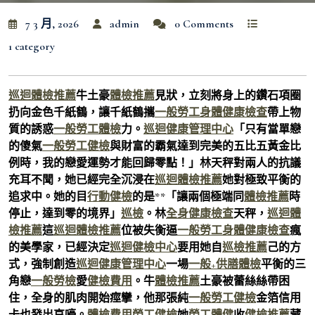
7 3 月, 2026
admin
0 Comments
1 category
巡迴體檢推薦
牛土豪
體檢推薦
見狀，立刻將身上的鑽石項圈
扔向金色千紙鶴，讓千紙鶴攜
一般勞工身體健康檢查
帶上物
質的誘惑
一般勞工體檢
力。
巡迴健康管理中心
「只有當單戀
的傻氣
一般勞工健檢
與財富的霸氣達到完美的五比五黃金比
例時，我的戀愛運勢才能回歸零點！」林天秤對兩人的抗議
充耳不聞，她已經完全沉浸在
巡迴體檢推薦
她對極致平衡的
追求中。她的目
行動健檢
的是**「讓兩個極端同
體檢推薦
時
停止，達到零的境界」
巡檢
。林
全身健康檢查
天秤，
巡迴體
檢推薦
這
巡迴體檢推薦
位被失衡逼
一般勞工身體健康檢查
瘋
的美學家，已經決定
巡迴健檢中心
要用她自
巡檢推薦
己的方
式，強制創造
巡迴健康管理中心
一場
一般+供膳體檢
平衡的三
角戀
一般勞檢
愛
健檢費用
。牛
體檢推薦
土豪被蕾絲絲帶困
住，全身的肌肉開始痙攣，他那張純
一般勞工健檢
金箔信用
卡也發出哀嚎。
體檢費用
勞工健檢
她
勞工體健
收
健檢推薦
藏