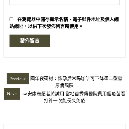
在
瀏覽器
中儲存顯示名稱、電子郵件地址及個人網
站網址，以供下次發佈留言時使用。
文
Previous:
國年夜研討：懷孕后常喝咖啡可下降患二型糖
章
尿病風險
導
Next:
108安康志愿者將試用 當地首秀傳醫院費用個疫苗看
打針一次能長久免疫
覽