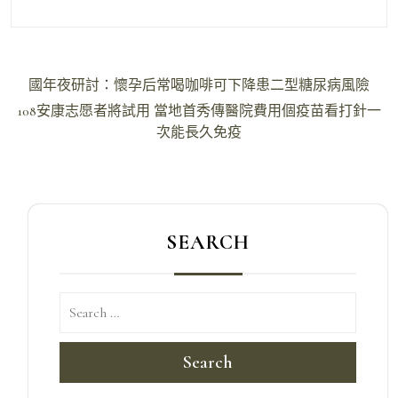
文
國年夜研討：懷孕后常喝咖啡可下降患二型糖尿病風險
章
108安康志愿者將試用 當地首秀傳醫院費用個疫苗看打針一
導
次能長久免疫
覽
SEARCH
Search