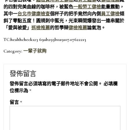
的四對完美曲線的咖啡杯，被藍色
一般勞工健檢
能量震動，
其中一
台北巿健康檢查
個杯子的把手竟然向內側
員工健檢
傾
斜了零點五度！圓規刺中藍光，光束瞬間爆發出一連串關於
「愛與被愛」
巡檢推薦
的哲學辯
健檢推薦
論氣泡。
TC:healthcheck123 69ab293b0a9107.07622213
Category:
一輩子就夠
發佈留言
發佈留言必須填寫的電子郵件地址不會公開。
必填欄
位標示為
*
留言
*